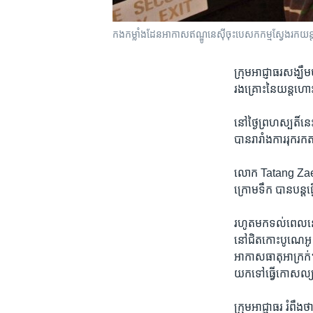
កង​កម្លាំង​ដែន​អាកាស​ឥណ្ឌូនេស៊ី​ចុះ​បេសកកម្ម​ស្វែង​រក​យន្ត
ក្រុម​អាជ្ញាធរ​សង្ឃឹ
រង​គ្រោះ​នៃយន្តហោ
នៅ​ថ្ងៃ​ព្រហស្បតិ៍​
បាន​រារាំងការរុករក​តា
​លោក Tatang Zaenudd
ក្រោម​ទឹក ​បាន​បន្ត
​រហូត​មក​ទល់​ពេល​នេ
នៅជិត​កោះបូណេអូ (
អាកាស​ធាតុ​អាក្រក់។
យក​ទៅ​ធ្វើកោសល្យ​វ
ក្រុម​អាជ្ញាធរ ​រំពឹ