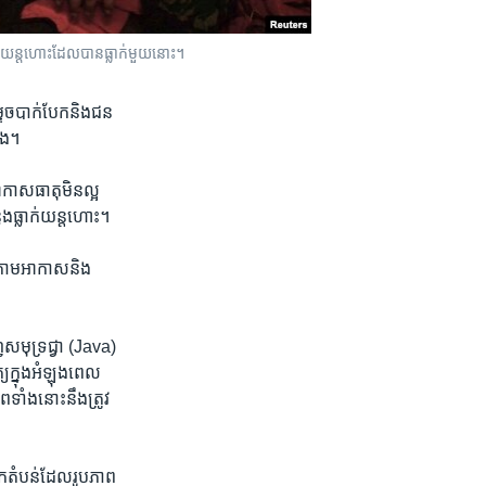
​រក​យន្តហោះ​ដែល​បានធ្លាក់​មួយ​នោះ​។
ទេចបាក់​បែក​និង​ជន​
ើង។
កាសធាតុ​មិន​ល្អ ​
ែង​ធ្លាក់​យន្តហោះ​។
កតាម​អាកាស​និង​
សមុទ្រ​ជ្វា (Java) ​
ក្នុង​អំឡុងពេល​
ទាំង​នោះ​នឹងត្រូវ​
រក​តំបន់​ដែល​រូបភាព​