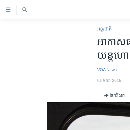
ភ្ជាប់​
ទៅ​
គេហទំព័រ​
ស្វែង​
កម្ពុជា
រក
អន្តរជាតិ
ទាក់ទង
អន្តរជាតិ
អាកាសធាត
រំលង​
និង​
អាមេរិក
យន្តហោះ​
ចូល​
ចិន
ទៅ​​
ទំព័រ​
ហេឡូវីអូអេ
VOA News
ព័ត៌មាន​​
កម្ពុជាច្នៃប្រតិដ្ឋ
01 មករា 2015
តែ​
ម្តង
ព្រឹត្តិការណ៍ព័ត៌មាន
ចែករំលែក
រំលង​
ទូរទស្សន៍ / វីដេអូ​
និង​
ចូល​
វិទ្យុ / ផតខាសថ៍
ទៅ​
កម្មវិធីទាំងអស់
ទំព័រ​