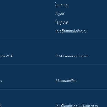
វិទ្យាសាស្រ្ត
វប្បធម៌
ខ្មែរក្រហម
សេចក្តីរាយការណ៍ពិសេស
ស​​ជាមួយ VOA
VOA Learning English
ts
ព័ត៌មាន​តាម​អ៊ីមែល
OA
ក្រម​​​សីលធម៌​​​អ្នក​​​សារព័ត៌មាន VOA