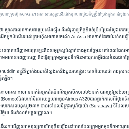
ហោះ​ក្រុមហ៊ុន​AirAsia។ អាកាសធាតុ​ប្រសើរ​ជាង​មុន​បាន​ជួយ​កិច្ច​​ប្រឹង​ប្រែង​ក្នុង​ការ​ស្វែង
ម​ថា ស្ថានភាព​អាកាស​ធាតុ​ប្រសើរ​ឡើង ​នឹង​ជំរុញឲ្យកិច្ច​ខិតខំ​ប្រឹងប្រែងស្វែងរក​កម្
ះ​ដឹក​អ្នកដំណើរ​របស់​ក្រុម​ហ៊ុន​អាកាសចរណ៍ AirAsia មាន​កាន់​តែឆាប់​រហ័ស​ឡ
នេះ ​គេ​បាន​ឃើញមេឃស្រឡះ​និងសមុទ្រ​ស្ងប់​ស្ងាត់ជាង​មួយ​ថ្ងៃ​មុន ​នៅពេល​ដែល​អា
ម​អាកាស​ពេញលេញ​ ​និង​ធ្វើ​ឲ្យ​ក្រុម​អ្នក​មុជ​ទឹក​មិន​អាច​រុករក​អ្វី​ដែល​ទំនង​ជា​កន្ល
in ​មន្រ្តី​ទីភ្នាក់​ងារជាតិ​ស្វែងរក​និង​ជួយ​សង្គ្រោះ​ ​បាន​និយាយ​ថា ការរុករ
ធ្វើឡើង។
ះ ​មាន​សាក​សព៩នាក់​នៃ​អ្នក​ដំណើរ​និង​អ្នក​បើកបរ​១៦២​នាក់ ​បាន​ត្រូវស្រង់​ចេញ​
Borneo​)ដែល​នៅទីនោះយន្តហោះ​ធុនAirbus A320​បាន​ធ្លាក់​កាល​ពី​ថ្ងៃ​អាទិត្យ
សាក​សព​មនុស្ស​២​នាក់ ​បាន​ទៅ​ដល់​ទីក្រុងស៊ូរ៉ាបាយ៉ា​ (Surabaya) ​ទី​ដែល​សព​
ិច្ច័យ​ និង​កំណត់​អត្ត​សញ្ញាណ។
ង​ថា​នឹង​រក​ឃើញសព​មនុស្ស​កាន់​តែ​ច្រើន​ឡើង​នៅពេល​ដែល​ក្រុម​អ្នក​មុជ​ទឹក​អាច​រុក