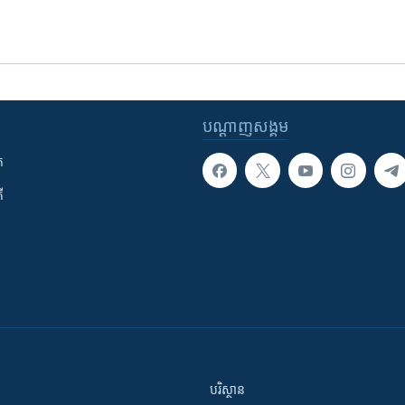
បណ្តាញ​សង្គម
ក
ី
បរិស្ថាន