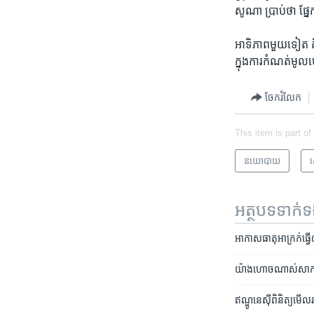
សូណា ​ប្រាប់​ថា ផ្
​អាទិភាព​មួយ​ទៀត គ
ក្នុង​ការ​កំណត់​មូល
ចែករំលែក
This item is part of
នយោបាយ
ស
អត្ថបទ​ទាក់
អាកាសធាតុ​អាក្រក់​ធ្វើ​ឲ
យ៉ាង​ហោច​ណាស់​សាក​សព​
ឥណ្ឌូនេស៊ី​ពិនិត្យ​មើល