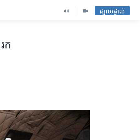
ផ្សាយផ្ទាល់
រក​