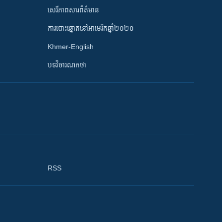
សេរីភាពសារព័ត៌មាន
ការបោះឆ្នោតនៅអាមេរិកឆ្នាំ២០២០
Khmer-English
បទវិចារណកថា
RSS