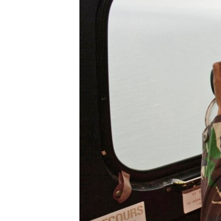
រចនា
សម្ព័ន្ធ​
រំលង​
និង​
ចូល​
ទៅ​
កាន់​
ទំព័រ​
ស្វែង​
រក