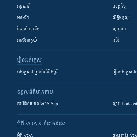
អន្តរជាតិ
សេដ្ឋកិច្ច
អាមេរិក
សិទ្ធិមនុស្ស
ខ្មែរ​នៅអាមេរិក
សុខភាព
អាស៊ីអាគ្នេយ៍
អប់រំ
រៀន​​អង់គ្លេស
អង់គ្លេស​ជាមួយ​ម៉ានី​និង​ម៉ូរី
រៀន​​​​​​អង់គ្លេ
ទទួល​ព័ត៌មាន​តាម
កម្មវិធី​ព័ត៌មាន VOA App
ស្តាប់ Podcas
អំពី​ VOA & ទំនាក់ទំនង
អំពី​ VOA
ធម្មនុញ្ញ​នៃ V