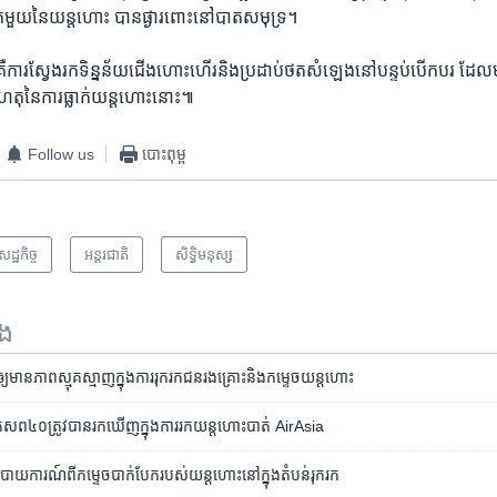
នែក​មួយ​នៃ​យន្តហោះ ​បាន​ផ្ងារ​ពោះ​នៅបាតសមុទ្រ។
ឺ​ការ​ស្វែង​រកទិន្នន័យជើង​ហោះ​ហើរ​និង​ប្រដាប់​ថតសំឡេងនៅ​បន្ទប់​បើក​បរ ​ដែល​
ហេតុ​នៃ​ការ​ធ្លាក់​យន្តហោះ​នោះ៕
Follow us
បោះពុម្ព
េដ្ឋកិច្ច
អន្តរជាតិ
សិទ្ធិ​មនុស្ស
ទង
្យ​មាន​ភាព​ស្មុគស្មាញ​ក្នុង​ការ​រុករក​ជន​រងគ្រោះ​និង​កម្ទេច​​យន្តហោះ
៤០​ត្រូវ​បាន​រក​ឃើញ​ក្នុង​ការ​រក​យន្ត​ហោះ​បាត់​ AirAsia
​របាយការណ៍​ពី​កម្ទេច​បាក់​បែក​របស់​យន្តហោះ​នៅ​ក្នុង​តំបន់​រុករក