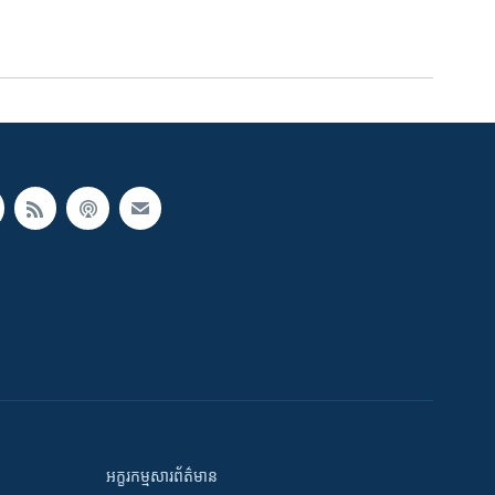
អក្ខរកម្មសារព័ត៌មាន