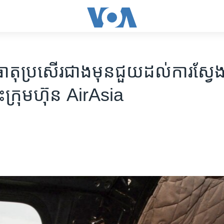
ុ​​ប្រសើរ​ជាង​មុន​ជួយ​ដល់​ការ​ស្វែង​
ក្រុម​ហ៊ុន​ AirAsia