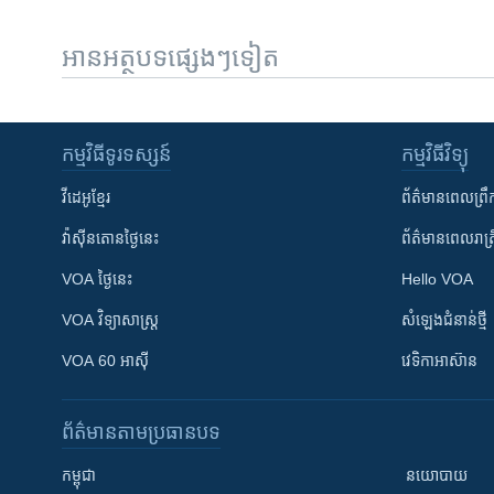
អានអត្ថបទផ្សេងៗទៀត
កម្មវិធី​ទូរទស្សន៍
កម្មវិធី​វិទ្យុ
វីដេអូ​ខ្មែរ
ព័ត៌មាន​ពេល​ព្រឹ
វ៉ាស៊ីនតោន​ថ្ងៃ​នេះ
ព័ត៌មាន​​ពេល​រាត្រ
VOA ថ្ងៃនេះ
Hello VOA
VOA ​វិទ្យាសាស្ត្រ
សំឡេង​ជំនាន់​ថ្មី
VOA 60 អាស៊ី
វេទិកា​អាស៊ាន
ព័ត៌មាន​តាមប្រធានបទ​
កម្ពុជា
នយោបាយ