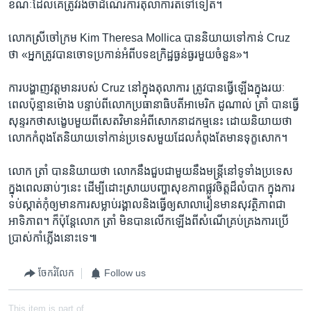
ខណៈ​ដែល​គេ​ត្រូវ​រង់ចាំ​ដំណើរការ​តុលាការ​តទៅ​ទៀត។ ​
លោកស្រី​ចៅក្រម Kim Theresa Mollica បាន​និយាយ​ទៅ​កាន់ Cruz
ថា «អ្នក​ត្រូវ​បាន​ចោទប្រកាន់​អំពី​បទឧក្រិដ្ឋ​ធ្ងន់ធ្ងរ​មួយ​ចំនួន‍»។
ការ​បង្ហាញ​វត្តមាន​របស់ Cruz នៅក្នុង​តុលាការ ត្រូវ​បាន​ធ្វើ​ឡើង​ក្នុង​រយៈ
ពេល​ប៉ុន្មាន​ម៉ោង​ បន្ទាប់​ពី​លោក​ប្រធានាធិបតី​អាមេរិក ដូណាល់ ត្រាំ បាន​ធ្វើ​
សុន្ទរកថា​សង្ខេប​មួយ​ពី​សេតវិមាន​អំពី​សោកនាដកម្ម​នេះ ដោយ​និយាយ​ថា
លោក​កំពុង​តែ​និយាយ​ទៅ​កាន់​ប្រទេស​មួយ​ដែល​កំពុង​តែ​មាន​ទុក្ខសោក។
លោក ត្រាំ បាន​និយាយ​ថា លោក​នឹង​ជួប​ជាមួយនឹង​មន្ត្រី​នៅ​ទូទាំង​ប្រទេស​
ក្នុង​ពេល​ឆាប់ៗ​នេះ ដើម្បី​ដោះស្រាយ​បញ្ហា​សុខភាព​ផ្លូវ​ចិត្ត​ដ៏​លំបាក ក្នុង​ការ​
ទប់ស្កាត់​កុំ​ឲ្យ​មាន​ការ​សម្លាប់​រង្គាល​និង​ធ្វើ​ឲ្យ​សាលារៀន​មាន​សុវត្ថិភាព​ជា​
អាទិភាព។ ក៏​ប៉ុន្តែ​លោក ត្រាំ មិន​បាន​លើកឡើង​ពី​សំណើ​គ្រប់គ្រង​ការ​ប្រើ
ប្រាស់​កាំភ្លើង​នោះ​ទេ៕
ចែករំលែក
Follow us
This item is part of