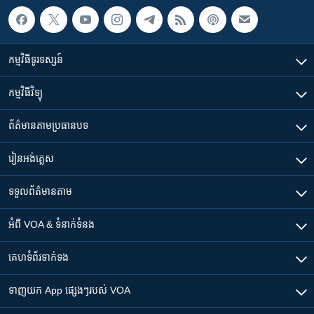
កម្មវិធី​ទូរទស្សន៍
កម្មវិធី​វិទ្យុ
ព័ត៌មាន​តាមប្រធានបទ​
រៀន​​អង់គ្លេស
ទទួល​ព័ត៌មាន​តាម
អំពី​ VOA & ទំនាក់ទំនង
គេហទំព័រ​​ទាក់ទង
ទាញយក​ App ផ្សេងៗ​របស់​ VOA