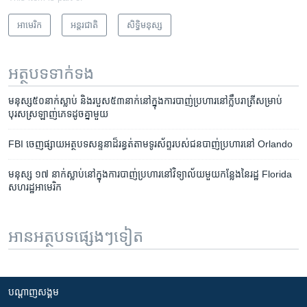
អាមេរិក​
អន្តរជាតិ
សិទ្ធិ​មនុស្ស
អត្ថបទ​ទាក់ទង
​មនុស្ស​៥០នាក់​ស្លាប់ និង​​របួស​៥៣​នាក់​នៅ​ក្នុង​ការបាញ់​ប្រហារ​នៅ​ក្លឹបរាត្រី​សម្រាប់​
បុរស​ស្រឡាញ់​ភេទដូចគ្នា​មួយ​
FBI ចេញ​ផ្សាយ​អត្ថបទ​សន្ទនាដ៏​រន្ធត់​​​តាម​​ទូរស័ព្ទ​​របស់​​ជនបាញ់​ប្រហារ​នៅ Orlando
មនុស្ស ១៧ នាក់​ស្លាប់​នៅ​ក្នុង​ការ​បាញ់​ប្រហារ​នៅ​វិទ្យាល័យ​មួយ​កន្លែង​នៃ​រដ្ឋ Florida
សហរដ្ឋ​អាមេរិក
អានអត្ថបទផ្សេងៗទៀត
បណ្តាញ​សង្គម