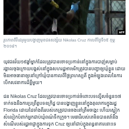
រចនា
សម្ព័ន្ធ​
Khmer English
រំលង​
និង​
បណ្តាញ​សង្គម
ចូល​
ទៅ​
រូបភាព​ពី​វីដេអូ​មួយ​បង្ហាញ​មុខ​ជន​សង្ស័យ​ Nikolas Cruz កាលពី​ថ្ងៃទី​១៥ កុម្ភៈ
កាន់​
២០១៨។
ទំព័រ​
ភាសា
ស្វែង​
យុវជន​វ័យ​១៩​ឆ្នាំ​ម្នាក់​ដែល​ត្រូវ​បាន​ចោទប្រកាន់​នៅ​ក្នុង​ការ​បាញ់​សម្លាប់​
រក
រង្គាល​ចុង​ក្រោយ​បង្អស់​នៅ​ក្នុង​សហរដ្ឋអាមេរិក​ត្រូវ​បាន​បញ្ជា​ឲ្យ​ឃុំ​ខ្លួន ដោយ​
មិន​អាច​ធានា​ឲ្យ​នៅ​ក្រៅ​ឃុំ​បាន​កាល​ពី​ថ្ងៃ​ព្រហស្បតិ៍ ក្នុង​អំឡុងពេល​នៃ​ការ​
បើក​សវនាការ​ដ៏​ខ្លី​មួយ។ ​
ជន Nikolas Cruz ដែល​ត្រូវ​បាន​ចោទប្រកាន់​ចំពោះ​បទល្មើស​ចំនួន​១៧
ទាក់ទង​នឹង​ការ​ប្រព្រឹត្ត​បទឧក្រិដ្ឋ បាន​បង្ហាញ​ខ្លួន​នៅ​ក្នុង​តុលាការ​ក្នុង​រដ្ឋ
Florida ដោយ​ដៃ​ទាំងពីរ​របស់​គេ​ត្រូវ​បាន​ចង​នៅ​ត្រឹម​ចង្កេះ ហើយ​ស្លៀក
សំលៀកបំពាក់អ្នក​ជាប់​ឃុំពណ៌​ទឹកក្រូច។ មេធាវី​របស់​គេ​មិន​បាន​តវ៉ា​នឹង​
សំណើ​របស់​រដ្ឋអាជ្ញា​ក្នុង​ការ​ទុក Cruz ឲ្យ​នៅ​ជាប់​ក្នុង​ពន្ធនាគារ​នោះ​ទេ