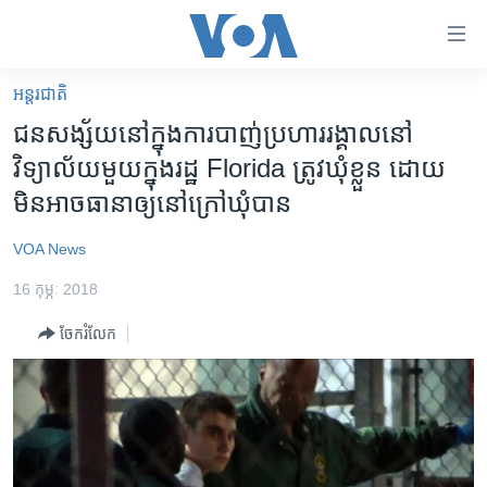
ភ្ជាប់​
ទៅ​
គេហទំព័រ​
អន្តរជាតិ
កម្ពុជា
ទាក់ទង
ជនសង្ស័យ​នៅ​ក្នុង​ការ​បាញ់​ប្រហារ​រង្គាល​នៅ​
រំលង​
អន្តរជាតិ
វិទ្យាល័យ​​មួយ​ក្នុង​រដ្ឋ Florida ត្រូវ​ឃុំ​ខ្លួន ដោយ​
និង​
អាមេរិក
មិន​អាច​ធានា​ឲ្យ​នៅ​ក្រៅ​ឃុំ​បាន
ចូល​
ទៅ​​
ចិន
VOA News
ទំព័រ​
ហេឡូវីអូអេ
ព័ត៌មាន​​
16 កុម្ភៈ 2018
តែ​
កម្ពុជាច្នៃប្រតិដ្ឋ
ម្តង
ចែករំលែក
ព្រឹត្តិការណ៍ព័ត៌មាន
រំលង​
និង​
ទូរទស្សន៍ / វីដេអូ​
ចូល​
វិទ្យុ / ផតខាសថ៍
ទៅ​
ទំព័រ​
កម្មវិធីទាំងអស់