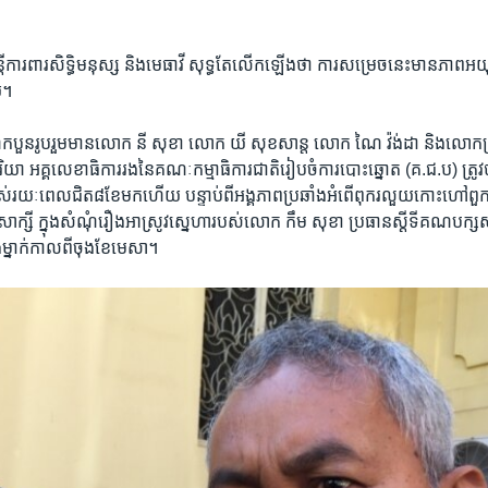
្ត្រី​ការ​ពារ​សិទ្ធិ​មនុស្ស និង​មេធាវី ​សុទ្ធ​តែ​លើកឡើង​ថា ការ​សម្រេច​នេះ​មាន​ភាពអយុ
យ។
ុកបួន​រូបរួមមាន​លោក ​នី សុខា​ លោក ​យី សុខសាន្ត ​លោក ​ណៃ វ៉ង់ដា និង​លោក​ស្
ា​ ​អគ្គលេខាធិការ​រង​នៃ​គណៈកម្មាធិការ​ជាតិ​រៀប​ចំ​ការ​បោះ​ឆ្នោត (គ.ជ.ប) ត្រូ
ួន​អស់​រយៈពេល​ជិត​៨​ខែ​មក​ហើយ ​បន្ទាប់ពី​អង្គភាព​ប្រឆាំង​អំពើ​ពុក​រលួយ​កោះហៅ​
ន់​សាក្សី ​ក្នុង​សំណុំ​រឿងអាស្រូវ​ស្នេហា​របស់​លោក កឹម សុខា ប្រធាន​ស្ដីទី​គណបក្ស​
ង​ម្នាក់​កាលពី​ចុង​ខែ​មេ​សា។