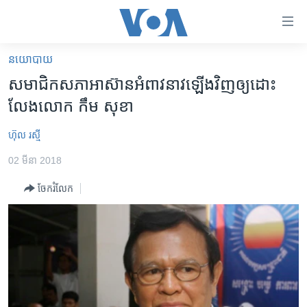
ភ្ជាប់​
ទៅ​
គេហទំព័រ​
នយោបាយ
កម្ពុជា
ទាក់ទង
សមាជិក​សភា​អាស៊ាន​អំពាវនាវ​ឡើង​វិញ​ឲ្យ​ដោះ​
រំលង​
អន្តរជាតិ
លែង​លោក កឹម សុខា
និង​
អាមេរិក
ចូល​
ហ៊ុល រស្មី
ទៅ​​
ចិន
ទំព័រ​
02 មីនា 2018
ហេឡូវីអូអេ
ព័ត៌មាន​​
ចែករំលែក
តែ​
កម្ពុជាច្នៃប្រតិដ្ឋ
ម្តង
ព្រឹត្តិការណ៍ព័ត៌មាន
រំលង​
និង​
ទូរទស្សន៍ / វីដេអូ​
ចូល​
វិទ្យុ / ផតខាសថ៍
ទៅ​
ទំព័រ​
កម្មវិធីទាំងអស់