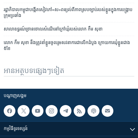
រដ្ឋា​ភិបាល​កម្ពុជា​បង្កើត​សៀវភៅ​​«ស»​​​ពន្យល់​ពីភាព​ស្រប​ច្បាប់​របស់​ខ្លួន​ក្នុង​ការ​បង្ក្រាប​
ក្រុម​ប្រឆាំង​
សាលា​ឧទ្ធរណ៍​ច្រានចោល​សំណើ​នៅ​ក្រៅ​ឃុំ​របស់​លោក​ កឹម សុខា
លោក​ ​កឹម សុខា​ ​នឹង​ត្រូវ​នាំ​ខ្លួន​ចូលរួម​សវនាការ​ជា​លើក​ដំបូង​ ​ក្រោយ​ការ​ឃុំ​ខ្លួន​ជាង​
៥ខែ
អានអត្ថបទផ្សេងៗទៀត
បណ្តាញ​សង្គម
កម្មវិធី​ទូរទស្សន៍