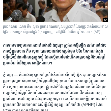
រចនា
សម្ព័ន្ធ​
Khmer English
រំលង​
និង​
បណ្តាញ​សង្គម
ចូល​
រូបឯកសារ៖ លោក​ កឹម សុខា​ ​ប្រធាន​គណ​បក្ស​សង្គ្រោះ​ជាតិ​ដែល​ត្រូវបាន​រំលាយ​ចោល
ទៅ​
ថ្លែងទៅកាន់​អ្នកគាំទ្រ​នៅក្នុងទីក្រុងភ្នំពេញ នៅថ្ងៃទី២ ខែមីនា ឆ្នាំ២០១៧។ (AP)
កាន់​
ទំព័រ​
ភាសា
ការ​ទាម​ទារ​ឲ្យ​មាន​ការ​ដោះលែង​យ៉ាងដូច្នេះ​ ត្រូវបាន​ធ្វើ​ឡើង​​ នៅ​ពេល​ដែល​
ស្វែង​
ការ​ឃុំ​ខ្លួនលោក​ កឹម សុខា​ បាន​ឈានដល់​គម្រប់​ខួប​ ៦ខែ​ នៃការ​ជាប់​ក្នុង​
រក
មន្ទីរ​ឃុំឃំាង​​នៅ​ឯ​ខេត្តត្បូងឃ្មុំ​ ដែល​ស្ថិត​នៅ​ខាង​កើត​ទន្លេ​មេគង្គ​និង​មាន​ព្រំ
ប្រទល់​ជាប់នឹង​ប្រទេស​វៀតណាម។
ភ្នំពេញ —
តំណាងរាស្ត្រ​មកពី​ទូទាំង​តំបន់​អាស៊ី​ប៉ាស៊ីហ្វិក ​បាន​បញ្ជាក់​ពី​ការ​
ព្រួយ​បារម្ភ​របស់​ពួក​គេ​ឡើង​វិញ​នៅ​ថ្ងៃ​សុក្រ​នេះ​ ចំពោះ​ការ​បន្ត​ឃុំ​ខ្លួន​លោក​
កឹម សុខា​ ​ប្រធាន​គណ​បក្ស​សង្គ្រោះ​ជាតិ​ដែល​ត្រូវបាន​រំលាយ​ចោល​និងបាន​
បញ្ជាក់​ឡើង​វិញ​អំពី​ការ​អំពាវនាវ​ឲ្យ​មាន​ការ​ដោះលែង​មេដឹកនាំ​គណបក្ស​
ប្រឆាំង​រូបនេះ​ជាបន្ទាន់​ និង​គ្មានលក្ខខណ្ឌ។ នេះបើ​តាមសេចក្តីប្រកាស​របស់​
ក្រុមសមាជិក​សភា​អាស៊ាន​ដើម្បី​សិទ្ធិមនុស្ស​ ហៅកាត់​ថា​ (APHR) ​ដែល
VOA ​បានទទួលនៅថ្ងៃ​សុក្រនេះ។