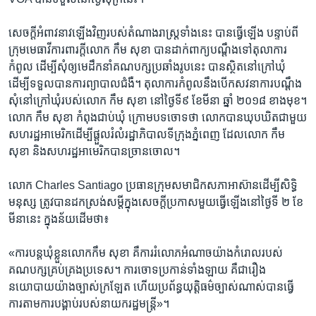
សេចក្តី​អំពាវនាវ​ឡើង​វិញ​របស់​តំណាងរាស្ត្រ​ទាំងនេះ​ បាន​ធ្វើ​ឡើង​ បន្ទាប់​ពី
ក្រុម​មេធាវី​ការពារ​ក្តី​លោក​ កឹម សុខា​ បាន​ដាក់​ពាក្យបណ្តឹង​ទៅ​តុលាការ​
កំពូល ​ដើម្បី​សុំ​ឲ្យ​មេដឹកនាំ​គណបក្ស​ប្រឆាំង​រូប​នេះ​ បាន​ស្ថិត​នៅក្រៅ​ឃុំ​
ដើម្បី​ទទួលបាន​ការ​ព្យាបាល​ជំងឺ។ តុលាការ​កំពូល​នឹង​បើក​សវនាការ​បណ្តឹង​
សុំនៅ​ក្រៅ​ឃុំ​របស់​លោក កឹម សុខា​ នៅ​ថ្ងៃទី​៩ ខែ​មីនា ឆ្នាំ ២០១៨ ខាងមុខ។
លោក​ កឹម សុខា ​កំពុង​ជាប់​ឃុំ​ ក្រោម​បទ​ចោទថា​ លោក​បាន​ឃុបឃិត​ជាមួយ​
សហរដ្ឋអាមេរិក​ដើម្បី​ផ្តួលរំលំ​រដ្ឋាភិបាល​ទីក្រុងភ្នំពេញ​ ដែល​លោក​ កឹម
សុខា​ និង​សហរដ្ឋ​អាមេរិក​បាន​ច្រាន​ចោល។​
លោក​ Charles Santiago ​ប្រធាន​ក្រុម​សមាជិក​សភា​អាស៊ាន​ដើម្បី​សិទ្ធិ
មនុស្ស ត្រូវបាន​ដកស្រង់​សម្តី​ក្នុង​សេចក្តី​ប្រកាស​មួយ​ធ្វើឡើង​នៅថ្ងៃទី​ ២ ខែ
មីនា​នេះ​ ក្នុង​ន័យ​ដើម​ថា៖
«​ការ​បន្តឃុំខ្លួន​លោក​កឹម សុខា​ គឺ​ការ​រំលោភ​អំណាច​យ៉ាង​កំរោល​របស់​
គណបក្ស​គ្រប់​គ្រង​ប្រទេស។ ការ​ចោទ​ប្រកាន់​ទាំង​ឡាយ​ គឺ​ជារឿង​
នយោបាយ​យ៉ាង​ច្បាស់​ក្រឡែត​ ហើយ​ប្រព័ន្ធ​យុត្តិធម៌ច្បាស់​ណាស់​បាន​ធ្វើ
ការ​តាម​ការ​បង្គាប់​របស់​នាយករដ្ឋមន្ត្រី​»។