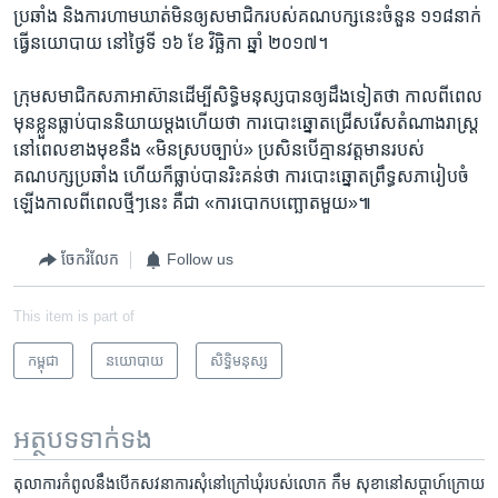
ប្រឆាំង​ និង​ការ​ហាម​ឃាត់​មិន​ឲ្យ​សមាជិក​របស់​គណបក្ស​នេះចំនួន​ ១១៨​នាក់​
ធ្វើ​នយោបាយ ​នៅ​ថ្ងៃ​ទី​ ១៦ ខែ​ វិច្ឆិកា​ ឆ្នាំ​ ២០១៧។
ក្រុម​សមាជិកសភា​អាស៊ាន​ដើម្បី​សិទ្ធិមនុស្ស​បាន​ឲ្យ​ដឹង​ទៀតថា​ កាលពី​ពេល​
មុន​ខ្លួន​ធ្លាប់បាន​និយាយ​ម្តង​ហើយ​ថា​ ការ​បោះឆ្នោត​ជ្រើសរើស​តំណាងរាស្ត្រ​
នៅ​ពេល​ខាង​មុខ​នឹង​ «មិនស្រប​ច្បាប់» ប្រសិន​បើ​គ្មាន​វត្តមាន​របស់​
គណបក្ស​ប្រឆាំង​ ហើយ​ក៏ធ្លាប់​បាន​រិះគន់​ថា​ ការ​បោះ​ឆ្នោត​ព្រឹទ្ធ​សភា​រៀបចំ​
ឡើង​កាលពី​ពេលថ្មីៗ​នេះ​ គឺជា​ «ការ​បោក​បញ្ឆោត​មួយ»៕
ចែករំលែក
Follow us
This item is part of
កម្ពុជា
នយោបាយ
សិទ្ធិ​មនុស្ស
អត្ថបទ​ទាក់ទង
តុលាការ​កំពូល​នឹង​បើក​សវនាការ​សុំ​នៅ​ក្រៅ​ឃុំ​របស់​លោក កឹម សុខា​នៅ​សប្តាហ៍ក្រោយ