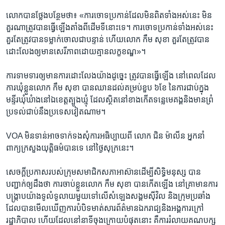
លោក​បាន​ថ្លែង​បន្ថែម​ថា៖ «​ការ​ចោទ​ប្រកាន់​ដែល​មិនពិត​ទាំងអស់​នេះ​ មិន​
គួរណា​ត្រូវបាន​ធ្វើ​ឡើង​តាំងពី​ដើម​ទីនោះ​ទេ។ ការ​ចោទប្រកាន់​ទាំងអស់​នេះ​
គួរតែ​ត្រូវបាន​ទម្លាក់​ចោល​ជាបន្ទាន់​ ​ហើយ​លោក​ កឹម សុខា​ គួរតែ​ត្រូវបាន​
ដោះលែង​ឲ្យ​មាន​សេរីភាព​ដោយ​គ្មាន​លក្ខខណ្ឌ»។
ការ​ទាម​ទារ​ឲ្យ​មាន​ការ​ដោះលែង​យ៉ាងដូច្នេះ​ ត្រូវបាន​ធ្វើ​ឡើង នៅ​ពេល​ដែល​
ការ​ឃុំ​ខ្លួនលោក​ កឹម សុខា​ បាន​ឈានដល់​គម្រប់​ខួប​ ៦ខែ​ នៃការ​ជាប់​ក្នុង​
មន្ទីរ​ឃុំឃំាងនៅ​ឯ​ខេត្តត្បូងឃ្មុំ​ ដែល​ស្ថិត​នៅ​ខាង​កើត​ទន្លេ​មេគង្គ​និង​មាន​ព្រំ
ប្រទល់​ជាប់នឹង​ប្រទេស​វៀតណាម។
VOA ​មិនទាន់​អាច​ទាក់​ទង​សុំការ​អធិប្បាយ​ពី​ លោក​ ជិន ម៉ាលីន អ្នកនាំ
ពាក្យ​ក្រសួង​យុត្តិធម៌​បាន​ទេ​ នៅថ្ងៃ​សុក្រនេះ។
សេចក្តី​ប្រកាស​របស់​ក្រុម​សមាជិក​សភាអាស៊ាន​ដើម្បីសិទ្ធិមនុស្ស បាន​
បញ្ជាក់​ឲ្យដឹង​ថា​ ការ​ចាប់​ខ្លួន​លោក​ កឹម សុខា​ បាន​កើត​ឡើង​ នៅគ្រា​មានការ​
បង្ក្រាប​យ៉ាងទូលំ​ទូលាយ​មួយ​ទៅលើ​សំឡេង​សង្គម​ស៊ីវិល​ និងក្រុមប្រឆាំង​
ដែល​បាន​មើល​ឃើញ​ការ​បំបិទមាត់​សារព័ត៌មាន​ឯករាជ្យ​និង​អង្គការ​ក្រៅ​
រដ្ឋាភិបាល​ ហើយ​ដែល​នៅ​នាទី​ចុង​ក្រោយ​បំផុត​នោះ​ គឺការ​រំលាយ​គណបក្ស​