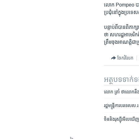
លោក Pompeo បាន​បង្
ប្រជុំ​នៅ​ក្នុង​ប្រទេស
បន្ទាប់ពី​បាន​ពិភាក្
ថា សហរដ្ឋ​អាមេរិក​ពិត
ត្រឹម​ចុង​អាណត្តិ​
ចែករំលែក
អត្ថបទ​ទាក់
​លោក ត្រាំ​ ថា​លោក​នឹង​
រដ្ឋ​មន្ត្រី​ការ​បរទេស​ស.
ចិន​​និង​រុស្ស៊ី​មើល​ឃើញ​