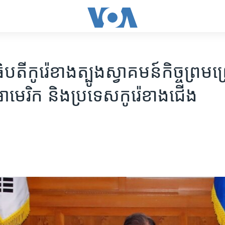
បតី​កូរ៉េ​ខាង​ត្បូង​ស្វាគមន៍​កិច្ច​ព្រមព
ាមេរិក និង​ប្រទេស​កូរ៉េ​ខាង​ជើង