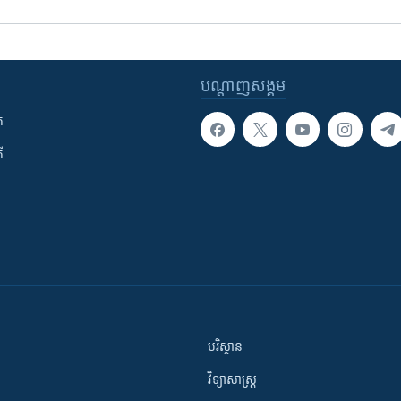
បណ្តាញ​សង្គម
ក
ី
បរិស្ថាន
វិទ្យាសាស្រ្ត