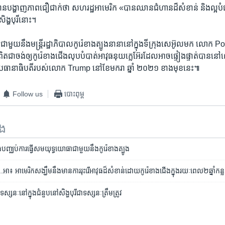
ហាញ​ភាព​ជឿជាក់​ថា សហរដ្ឋ​អាមេរិក «បាន​ឈាន​ជំហាន​ដ៏​សំខាន់ និង​ល្អ​បំផុត​
​សិង្ហបុរី​នោះ។
សា​ជាមួយ​នឹង​មន្ត្រី​រដ្ឋាភិបាល​កូរ៉េ​ខាង​ត្បូង​នានា​នៅ​ក្នុង​ទីក្រុង​សេអ៊ូល​មក លោ
ជា​ចង់​ឲ្យ​កូរ៉េ​ខាង​ជើង​លុប​បំបាត់​អាវុធ​នុយក្លេអ៊ែរ​ដែល​អាច​ផ្ទៀងផ្ទាត់​បាន​នៅ​លើ
ជា​ប្រធានាធិបតី​របស់​លោក Trump នៅ​ខែ​មករា ឆ្នាំ ២០២១ ខាង​មុខ​នេះ៕
Follow us
បោះពុម្ព
ទង
បញ្ឈប់​ការ​ធ្វើ​សមយុទ្ធ​យោធា​ជាមួយ​នឹង​កូរ៉េ​ខាង​ត្បូង
រ..អា៖ ​អាមេរិក​សង្ឃឹម​នឹង​មាន​ការ​រុះ​រើ​អាវុធ​ដ៏​សំខាន់​ដោយ​កូរ៉េខាង​ជើង​ក្នុង​រយៈ​ពេល​២ឆ្នាំ​កន្ល
ទស្សនៈ​នៅ​ក្នុង​ជំនួប​នៅ​សិង្ហបុរី​ជា​ទស្សនៈ​ត្រឹមត្រូវ