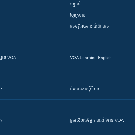
វប្បធម៌
ខ្មែរក្រហម
សេចក្តីរាយការណ៍ពិសេស
ស​​ជាមួយ VOA
VOA Learning English
ts
ព័ត៌មាន​តាម​អ៊ីមែល
OA
ក្រម​​​សីលធម៌​​​អ្នក​​​សារព័ត៌មាន VOA