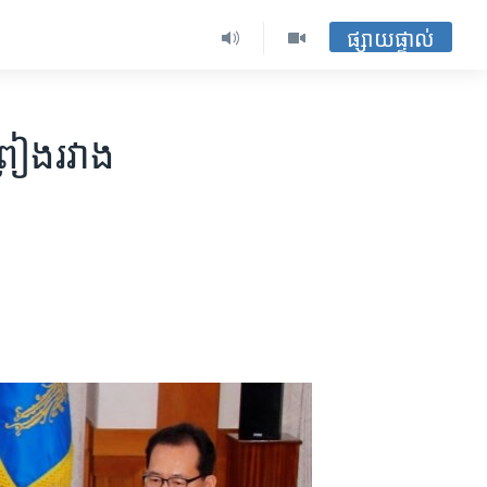
ផ្សាយផ្ទាល់
្រៀង​រវាង​