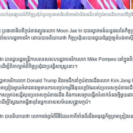
កំពុង​ផ្សាយ​អំពី​កិច្ច​ប្រជុំ​កំពូល​ប្រធានាធិបតី​អាមេរិក​និង​មេដឹកនាំកូរ៉េ​ខាងជើង​កាលពី​ថ្ង
េះ ប្រធានាធិបតី​កូរ៉េ​ខាង​ត្បូង​លោក Moon Jae In បាន​ស្វាគមន៍​លទ្ធផល​នៃ​កិច្ច​ប្រជុំ
​សហរដ្ឋ​អាមេរិក ដោយ​បាន​និយាយ​ថា កិច្ច​ប្រជុំ​នេះ​បាន​ជួយ​ជំរុញ​ឲ្យ​តំបន់​អាស៊ី​
ាន​ជួប​រដ្ឋមន្ត្រី​ការបរទេស​សហរដ្ឋ​អាមេរិក​លោក Mike Pompeo នៅ​ក្នុង​ទីក
ើម្បី​ពិភាក្សា​អំពី​កិច្ច​ប្រជុំ​ជា​ប្រវត្តិសាស្ត្រ​នោះ។
្ឋ​អាមេរិក​លោក Donald Trump និង​មេដឹកនាំ​កូរ៉េ​ខាង​ជើង​លោក Kim Jong U
មព្រៀង​មួយ​អំពាវនាវ​ឲ្យ​មាន​ការ​បញ្ចប់​កម្មវិធី​នុយក្លេអ៊ែរ​របស់​ប្រទេស​កូរ៉េ​ខាង​ជើង 
សម្រាប់​សន្តិសុខ​ប្រទេស​កូរ៉េ​ខាង​ជើង និង​ការ​សន្យា​បង្កើត​ទំនាក់ទំនង​ថ្មី​មួយ​រ
​ដើម្បី​ស្វែង​រក​អដ្ឋិធាតុ​នៃ​អ្នក​ទោស​សម័យ​សង្គ្រាម​កូរ៉េ។
ន​និយាយ​ថា លោក​ចង់​ឭ​អំពី​វិធី​ដែល​ភាគី​ទាំង​ពីរ​នឹង​អនុវត្ត​កិច្ច​ព្រមព្រៀង