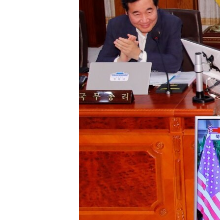
រចនា
សម្ព័ន្ធ​
រំលង​
និង​
ចូល​
ទៅ​
កាន់​
ទំព័រ​
ស្វែង​
រក