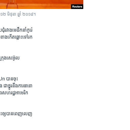
ៃទី​១២ មិថុនា ឆ្នាំ ២០១៨។
​រវាង​មេដឹកនាំ​កូរ៉េ​
ខាង​កើត​ឆ្ពោះ​ទៅ​រក​
្រុង​សេអ៊ូល
n បាន​ចុះ​
ជា​ថ្នូរ​នឹង​ការ​ធានា​
វាង​សហរដ្ឋ​អាមេរិក
​នេះ​ឲ្យ​បាន​ពេញលេញ