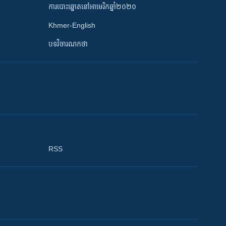
ការបោះឆ្នោតនៅអាមេរិកឆ្នាំ២០២០
Khmer-English
បទវិចារណកថា
RSS