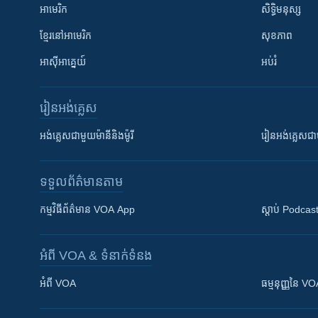
អាមេរិក
សិទ្ធិមនុស្ស
ខ្មែរ​នៅអាមេរិក
សុខភាព
អាស៊ីអាគ្នេយ៍
អប់រំ
រៀន​​អង់គ្លេស
អង់គ្លេស​ជាមួយ​ម៉ានី​និង​ម៉ូរី
រៀន​​​​​​អង់គ្លេ
ទទួល​ព័ត៌មាន​តាម
កម្មវិធី​ព័ត៌មាន VOA App
ស្តាប់ Podcas
អំពី​ VOA & ទំនាក់ទំនង
អំពី​ VOA
ធម្មនុញ្ញ​នៃ V