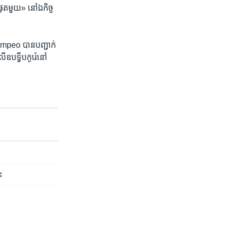
មួយ‍» នៅ​ឯ​កិច្ច​
ក Pompeo បាន​បញ្ជាក់​
​ឧបទ្វីប​កូរ៉េ​នៅ​
ះ