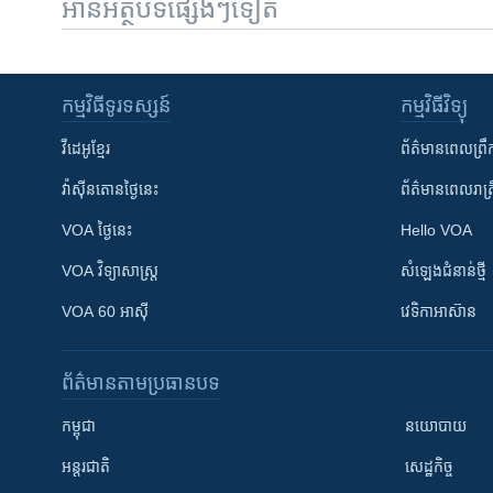
អានអត្ថបទផ្សេងៗទៀត
កម្មវិធី​ទូរទស្សន៍
កម្មវិធី​វិទ្យុ
វីដេអូ​ខ្មែរ
ព័ត៌មាន​ពេល​ព្រឹ
វ៉ាស៊ីនតោន​ថ្ងៃ​នេះ
ព័ត៌មាន​​ពេល​រាត្រ
VOA ថ្ងៃនេះ
Hello VOA
VOA ​វិទ្យាសាស្ត្រ
សំឡេង​ជំនាន់​ថ្មី
VOA 60 អាស៊ី
វេទិកា​អាស៊ាន
ព័ត៌មាន​តាមប្រធានបទ​
កម្ពុជា
នយោបាយ
អន្តរជាតិ
សេដ្ឋកិច្ច