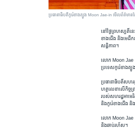
ប្រធានាធិបតី​កូរ៉េ​ខាងត្បូង​ Moon Jae-in មើល​ព័ត៌មាន​ដែល​
នៅ​ថ្ងៃ​ព្រហស្បតិ៍​ន
ខាង​ជើង និង​មេដឹកនាំ
សន្តិភាព។
លោក Moon Jae In ប
ប្រទេស​កូរ៉េ​ខាង​ត្បូង​ដ
ប្រធានាធិបតី​សហរដ
ហត្ថលេខា​លើ​កិច្ច​ព្រ
របស់​សហរដ្ឋ​អាមេរិក​
និង​កូរ៉េ​ខាង​ជើង និង
លោក Moon Jae In បា
និង​ឆាប់​រហ័ស។