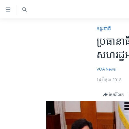
ភ្ជាប់​
ទៅ​
គេហទំព័រ​
ស្វែង​
កម្ពុជា
រក
អន្តរជាតិ
ទាក់ទង
អន្តរជាតិ
ប្រធានាធិ
រំលង​
និង​
អាមេរិក
សហរដ្ឋ​អ
ចូល​
ចិន
ទៅ​​
ទំព័រ​
ហេឡូវីអូអេ
VOA News
ព័ត៌មាន​​
កម្ពុជាច្នៃប្រតិដ្ឋ
14 មិថុនា 2018
តែ​
ម្តង
ព្រឹត្តិការណ៍ព័ត៌មាន
ចែករំលែក
រំលង​
ទូរទស្សន៍ / វីដេអូ​
និង​
ចូល​
វិទ្យុ / ផតខាសថ៍
ទៅ​
កម្មវិធីទាំងអស់
ទំព័រ​