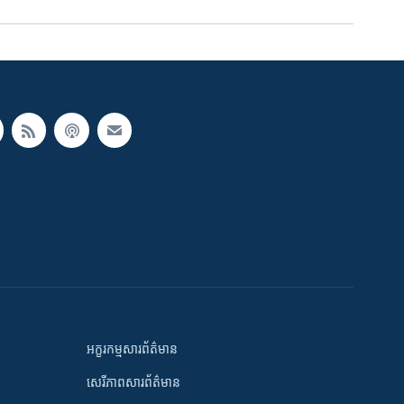
អក្ខរកម្មសារព័ត៌មាន
សេរីភាពសារព័ត៌មាន