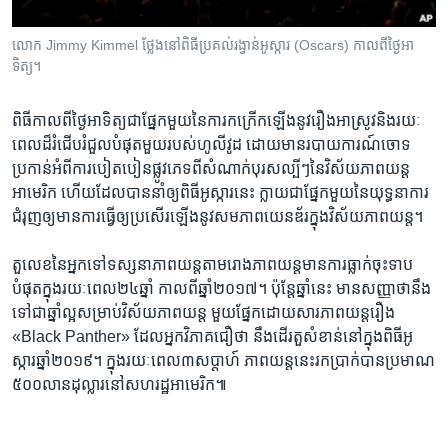
លោក Jimmy Kimmel ថ្លែង​នៅ​ពិធីប្រគល់​រង្វាន់​អូស្ការ (Oscars) កាល​ពី​ថ្ងៃ​អា
ទិត្យ។
ពិធី​កាល​ពី​ថ្ងៃអាទិត្យ​ជា​ផ្នែក​មួយ​នៃ​ការ​កក្រើក​ឡើង​នូវ​រឿង​អាស្រូវនិង​រយៈ​
ពេល​ដ៏​រំជើប​រំជួល​បំផុត​មួយ​របស់​ហូលីវូដ ដោយ​មាន​របាយការណ៍​ចោទ​
ប្រកាន់​អំពី​ការ​បៀតបៀន​ផ្លូវ​ភេទ​ពី​សំណាក់​បុរស​ល្បីៗ​នៃ​វិស័យ​ភាពយន្ត​
អាមេរិក ហើយ​ដែល​បាន​នាំ​ឲ្យ​ពិធី​អូស្ការ​នេះ​ ក្លាយ​ជា​ផ្នែក​មួយ​នៃ​យុទ្ធនាការ​
ជំរុញ​ឲ្យ​មាន​ការ​ធ្វើ​ឲ្យ​ប្រសើរ​ឡើង​នូវ​សមភាព​យេនឌ័រ​ក្នុង​វិស័យ​ភាពយន្ត។
តួ​លេខ​នៃអ្នក​ទៅ​ទស្សនា​ភាពយន្តតាម​រោងភាពយន្តមាន​ការ​ធ្លាក់​ចុះ​ទាប​
បំផុត​ក្នុង​រយៈ​ពេល​២៤​ឆ្នាំ កាល​ពី​ឆ្នាំ​២០១៧។ ប៉ុន្តែ​ឆ្នាំ​នេះ មាន​សញ្ញា​ថា​នឹង​
ទៅ​ជា​ឆ្នាំ​ល្អ​សម្រាប់​វិស័យ​ភាពយន្ត មួយ​ផ្នែក​ដោយ​សារ​ភាពយន្ត​រឿង
«Black Panther» ដែល​អ្នក​វិភាគ​ជឿ​ថា នឹង​ដើរ​តួ​សំខាន់​នៅ​ក្នុង​ពិធី​អូ
ស្ការ​ឆ្នាំ​២០១៩។ ក្នុង​រយៈ​ពេល​៣​សប្តាហ៍​ ភាពយន្តនេះ​រក​ប្រាក់​បាន​ប្រមាណ​
៥០០​លាន​ដុល្លារ​នៅ​សហរដ្ឋ​អាមេរិក៕