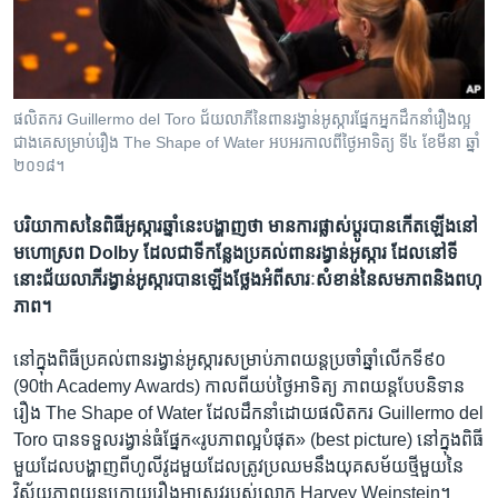
រចនា
សម្ព័ន្ធ​
Khmer English
រំលង​
និង​
បណ្តាញ​សង្គម
ចូល​
ផលិតករ Guillermo del Toro ជ័យលាភី​នៃ​ពានរង្វាន់​អូស្ការ​ផ្នែក​អ្នក​ដឹកនាំ​រឿង​ល្អ​
ទៅ​
ជាង​គេ​សម្រាប់​រឿង The Shape of Water អបអរ​កាល​ពី​ថ្ងៃ​អាទិត្យ ទី​៤ ខែ​មីនា ឆ្នាំ​
កាន់​
២០១៨។
ទំព័រ​
ភាសា
ស្វែង​
បរិយាកាស​នៃ​ពិធី​អូស្ការ​ឆ្នាំ​នេះ​បង្ហាញ​​ថា មាន​ការ​ផ្លាស់​ប្តូរ​បាន​កើត​ឡើង​​​នៅ​
រក
មហោស្រព Dolby ដែល​ជា​ទី​កន្លែង​​ប្រគល់​ពាន​រង្វាន់​អូស្ការ ដែល​នៅ​ទី​
នោះ​ជ័យលាភី​រង្វាន់​អូស្ការ​បាន​ឡើង​ថ្លែង​អំពី​សារៈសំខាន់​នៃ​សមភាព​និង​ពហុ
ភាព។
នៅ​ក្នុង​ពិធី​ប្រគល់​ពាន​រង្វាន់អូស្កា​រ​សម្រាប់​ភាពយន្ត​ប្រចាំ​ឆ្នាំ​លើក​ទី​៩០
(90th Academy Awards) កាលពី​យប់​ថ្ងៃ​អាទិត្យ ភាពយន្ត​បែប​និទាន
រឿង​ The Shape of Water ដែល​ដឹកនាំ​ដោយ​ផលិតករ Guillermo del
Toro បាន​ទទួល​រង្វាន់​ធំ​ផ្នែក«រូបភាព​ល្អ​បំផុត» (best picture) នៅក្នុង​ពិធី​
មួយដែល​បង្ហាញពី​ហូលីវូដមួយ​ដែល​ត្រូវ​ប្រឈម​នឹង​យុគ​សម័យ​ថ្មី​មួយ​នៃ​
វិស័យ​ភាពយន្ត​ក្រោយរឿង​អាស្រូវ​របស់​លោក Harvey Weinstein។