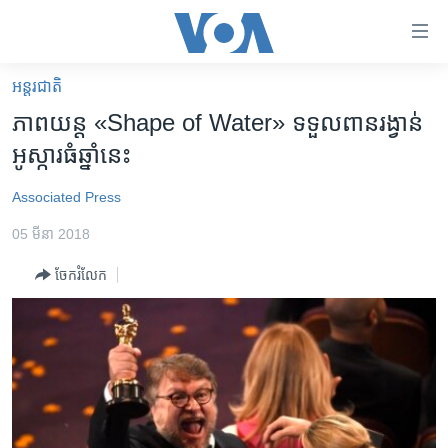
ភ្ជាប់​
ទៅ​
គេហទំព័រ​
អន្តរជាតិ
កម្ពុជា
ទាក់ទង
ភាពយន្ត​ «Shape of Water» ទទួល​​ពាន​រង្វាន់​​
រំលង​
អន្តរជាតិ
អូស្ការ​ធំ​ឆ្នាំ​នេះ
និង​
អាមេរិក
ចូល​
Associated Press
ទៅ​​
ចិន
ទំព័រ​
05 មីនា 2018
ហេឡូវីអូអេ
ព័ត៌មាន​​
ចែករំលែក
តែ​
កម្ពុជាច្នៃប្រតិដ្ឋ
ម្តង
ព្រឹត្តិការណ៍ព័ត៌មាន
រំលង​
និង​
ទូរទស្សន៍ / វីដេអូ​
ចូល​
វិទ្យុ / ផតខាសថ៍
ទៅ​
ទំព័រ​
កម្មវិធីទាំងអស់