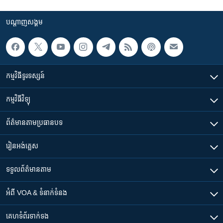
បណ្តាញ​សង្គម
កម្មវិធី​ទូរទស្សន៍
កម្មវិធី​វិទ្យុ
ព័ត៌មាន​តាមប្រធានបទ​
រៀន​​អង់គ្លេស
ទទួល​ព័ត៌មាន​តាម
អំពី​ VOA & ទំនាក់ទំនង
គេហទំព័រ​​ទាក់ទង