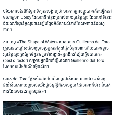
បរិយាកាស​នៃ​ពិធី​ថ្ងៃ​អាទិត្យនេះ​បង្ហាញ​ថា មាន​ការ​ផ្លាស់​ប្តូរ​បាន​កើត​ឡើង​នៅ​
មហោស្រព Dolby ដែល​ជា​ទី​កន្លែងប្រគល់​ពាន​រង្វាន់​អូស្ការ ដែល​នៅ​ទី​នោះ​
ជ័យលាភី​រង្វាន់​អូស្ការ​បាន​ឡើង​ថ្លែង​អំពី​សារៈសំខាន់​នៃ​សមភាព​និង​ពហុ
ភាព។
ភាពយន្ត «The Shape of Water» របស់​លោក Guillermo del Toro
ត្រូវ​បាន​គេ​ជ្រើស​រើស​ឲ្យ​ចូល​ប្រកួត​នៅ​ក្នុង​ផ្នែក​ចំនួន​១៣ ហើយ​បា​នទទួល​
រង្វាន់​អូស្ការ​ក្នុង​ផ្នែក​ចំនួន​៤​ រួម​ទាំង​រង្វាន់​«​អ្នក​ដឹកនាំ​រឿង​ឆ្នើម​ជាង​គេ»
(best director) សម្រាប់អ្នក​ដឹកនាំ​រឿង​លោក Guillermo del Toro
ដែល​មាន​ដើម​កំណើត​ម៉ិចស៊ិក។
លោក del Toro ថ្លែង​សំដៅ​ទៅ​អាជីព​អន្តរជាតិ​របស់​លោក​ថា៖ «សិល្បៈ
និង​វិស័យ​ភាពយន្ត​របស់​យើង​ផ្តល់​នូវ​អ្វី​ពិសេស​មួយ ដែល​នោះ​គឺ​ថា​ វា​បំបាត់​
ដានដែល​មាន​នៅ​ក្នុង​ខ្សាច់»។