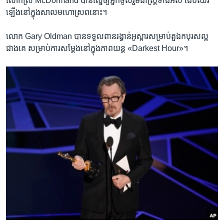
ឡើង​នៅ​ក្នុង​សាល​មហោស្រព​នោះ។
លោក Gary Oldman បាន​ទទួល​ពានរង្វាន់​អូស្ការ​សម្រាប់​តួ​ឯក​បុរស​ល្អ​
ជាង​គេ​ សម្រាប់​ការ​សម្តែង​នៅ​ក្នុង​ភាពយន្ត «Darkest Hour»។