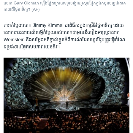
លោក Gary Oldman ឡើង​ថ្លែងក្រោយ​ទទួល​រង្វាន់​អូស្ការផ្នែក​តួ​ឯក​បុរស​ល្អ​ជាង​គេ
កាល​ពី​ថ្ងៃអាទិត្យ។ (AP)​
តារា​កំប្លែង​លោក Jimmy Kimmel ជា​ពិធីករក្នុងកម្មវិធី​ថ្ងៃ​អាទិត្យ ដោយ​
លោក​បាន​លាយលំ​សម្តី​កំប្លែង​របស់​លោកជាមួយ​នឹង​រឿង​អាស្រូវ​លោក
Weinstein និង​សម្តែង​មតិ​ផ្ទាល់​ខ្លួន​អំពីការណ៍​ដែល​ហូលីវូដ​ត្រូវ​ធ្វើ​កំណែ
ទម្រង់​ខាង​ផ្នែក​សមភាព​យេនឌ័រ។