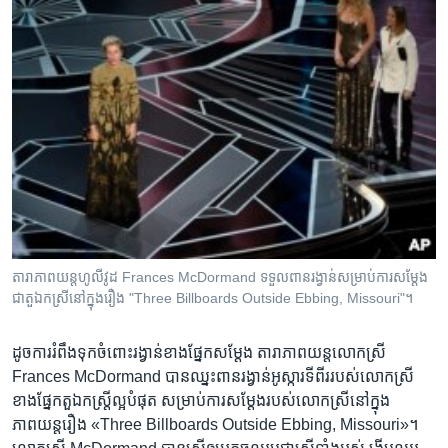
តារាភាពយន្តហូលីវូដ Frances McDormand ទទួល​ពាន​រង្វាន់​សម្រាប់​ការ​សម្តែង​
ជា​តួ​ឯក​ស្រីនៅ​ក្នុង​រឿង "Three Billboards Outside Ebbing, Missouri"។
ដូច​ការ​រំពឹង​ទុក​ចំពោះ​រង្វាន់​ខាង​ផ្នែក​សម្តែង​ តារាភាពយន្តលោកស្រី
Frances McDormand បាន​ឈ្នះ​ពានរង្វាន់អូស្ការ​ទី​ពី​ររបស់​លោកស្រី
ខាង​ផ្នែក​តួ​ឯកស្ត្រី​ល្អ​បំផុត​ សម្រាប់​ការ​សម្តែង​របស់​លោកស្រី​នៅ​ក្នុង​
ភាពយន្ត​រឿង​ «Three Billboards Outside Ebbing, Missouri»។
លោកស្រី McDormand បាន​ស្នើ​ឲ្យ​អ្នក​ចូល​រួមជា​ស្ត្រី​ទាំង​អស់ ​ងើប​ឈរ​