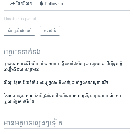
ចែករំលែក
Follow us
This item is part of
សិល្បៈនិងវប្បធម៌
អន្តរជាតិ
អត្ថបទ​ទាក់ទង
អ្នក​រស់រាន​មាន​ជីវិត​ពី​របប​ខ្មែរ​ក្រហម​បង្កើត​ស្នាដៃ​សិល្បៈ«បង្សុកូល» ដើម្បី​ផ្តល់​ក្តី
សង្ឃឹម​និង​ជា​ការ​ព្រមាន
សិល្បៈ​ខ្មែរ​សម័យ​ទំនើប «បង្សុកូល» នឹង​សម្តែង​នៅ​ក្នុង​សហរដ្ឋអាមេរិក
ខ្មែរ​ភាពយន្ត​ជា​ភាសា​ខ្មែរ​ដំបូង​ដែល​ដឹកនាំ​ដោយ​តារា​ហូលីវូដ​អង្រួន​អារម្មណ៍​​ក្រុម​
គ្រួសារ​ខ្មែរ​អាមេរិកាំង
អានអត្ថបទផ្សេងៗទៀត