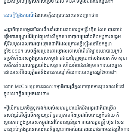
មួយ​សម្រាប់​ព្រឹទ្ធសភា​សម្រេច ដែល​ VOA ​ទទួល​បាន​នៅ​ថ្ងៃ​នេះ។
សេចក្តី​ថ្លែងការណ៍
នៃ​សេចក្តី​សម្រេច​នោះ​បាន​បញ្ជាក់​ថា៖
​«រដ្ឋាភិបាល​កម្ពុជា​ដែល​ដឹកនាំ​ដោយ​នាយករដ្ឋមន្រ្តី ​ហ៊ុន សែន ​បាន​ចាប់​
ផ្តើម​ការ​បង្ក្រាប​ដ៏​ព្រៃផ្សៃ​ទៅ​លើអ្នក​នយោបាយ​ប្រឆាំង​និង​អង្គការ​សង្គម​
ស៊ីវិល​មុន​ពេល​ការ​បោះឆ្នោត​ជាតិ​ដែលគ្រោង​ធ្វើ​ឡើង​នៅ​ខែ​កក្កដា ​
ឆ្នាំ២០១៨។ ​សេចក្តី​សម្រេច​នោះថ្កោល​ទោស​អំពើ​ហិង្សា​នយោបាយ​គ្រប់​
ទម្រង់​ទាំងអស់ក្នុង​ប្រទេស​កម្ពុជា ដោយ​ជំរុញ​ឲ្យ​ដោះលែង​លោក កឹម ​សុខា ​
មេដឹកនាំ​គណបក្ស​ប្រឆាំង​ជា​បន្ទាន់ ​ហើយ​អំពាវនាវ​ឲ្យ​មាន​ការ​បោះឆ្នោត​
ដោយ​សេរី​និង​យុត្តិធម៌​និង​មាន​ការ​ឃ្លាំ​មើល​ការ​បោះឆ្នោត​ឆ្នាំ​២០១៨។
លោក McCainប្រធាន​គណៈកម្មាធិការ​ព្រឹទ្ធសភា​បាន​មាន​ប្រសាសន៍​នៅ​
ក្នុង​សេចក្តី​សម្រេច​នោះ​ថា៖
«ថ្វី​បើ​ការ​យក​ចិត្ត​ទុកដាក់​របស់​សហរដ្ឋ​អាមេរិក​និង​អន្តរជាតិ​ជា​ច្រើន​
ទសវត្សរ៍​ដើម្បី​លើកស្ទួយ​ប្រព័ន្ធ​ពហុភាព​និង​ប្រជាធិបតេយ្យ​ក៏​ដោយ ក៏​
ស្ថានភាព​ក្នុង​ប្រទេស​កម្ពុជា​នៅ​តែ​មាន​ធ្ងន់ធ្ងរ។​ នាយករដ្ឋមន្ត្រី ​ហ៊ុន សែន
បាន​គ្រប់គ្រង​ប្រទេស​ដោយ​និទ្ទណ្ឌភាព​អស់​រយៈ​ពេល​ជាង​៣​ទសវត្សរ៍​នៃ​ការ​