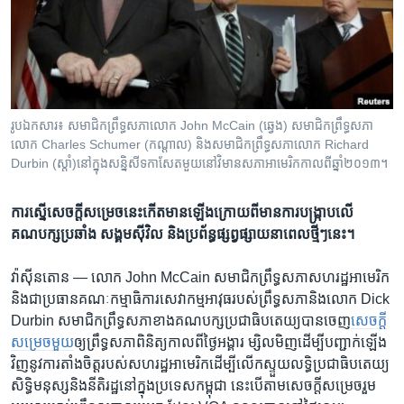
រចនា
សម្ព័ន្ធ​
Khmer English
រំលង​
និង​
បណ្តាញ​សង្គម
ចូល​
ទៅ​
រូប​ឯកសារ៖ ​សមាជិក​ព្រឹទ្ធសភា​លោក John McCain (ឆ្វេង) សមាជិក​ព្រឹទ្ធសភា​
កាន់​
លោក Charles Schumer (កណ្តាល) និងសមាជិក​ព្រឹទ្ធសភា​លោក Richard
ទំព័រ​
Durbin (ស្តាំ)​នៅ​ក្នុង​សន្និសីទ​កាសែត​មួយ​នៅ​វិមាន​សភា​អាមេរិក​កាល​ពី​​ឆ្នាំ​២០១៣។
ភាសា
ស្វែង​
រក
ការ​ស្នើ​សេចក្តី​សម្រេច​នេះ​​កើត​មាន​ឡើង​ក្រោយ​ពី​មាន​ការ​បង្ក្រាប​លើ​
គណបក្ស​ប្រឆាំង​ សង្គម​ស៊ីវិល​ និង​ប្រព័ន្ធ​ផ្សព្វផ្សាយ​នា​ពេល​ថ្មីៗ​នេះ។
វ៉ាស៊ីនតោន —
លោក​ John McCain សមាជិក​ព្រឹទ្ធសភា​សហរដ្ឋ​អាមេរិក​
និង​ជា​ប្រធាន​គណៈកម្មាធិការ​សេវាកម្ម​អាវុធ​របស់​ព្រឹទ្ធសភា​និង​លោក Dick
Durbin ​សមាជិក​ព្រឹទ្ធសភា​ខាង​គណបក្ស​ប្រជាធិបតេយ្យ​បាន​ចេញ
​សេចក្តី​
សម្រេច​មួយ
​ឲ្យ​ព្រឹទ្ធសភា​ពិនិត្យកាល​ពី​ថ្ងៃ​អង្គារ​ ម្សិលមិញ​ដើម្បី​បញ្ជាក់​ឡើង​
វិញ​នូវ​ការ​តាំង​ចិត្ត​របស់​សហរដ្ឋ​អាមេរិក​ដើម្បី​លើក​ស្ទួយ​លទ្ធិ​ប្រជាធិបតេយ្យ ​
សិទ្ធិ​មនុស្ស​និង​នីតិរដ្ឋ​នៅ​ក្នុង​ប្រទេស​កម្ពុជា ​នេះ​បើ​តាម​សេចក្តី​សម្រេច​រួម​