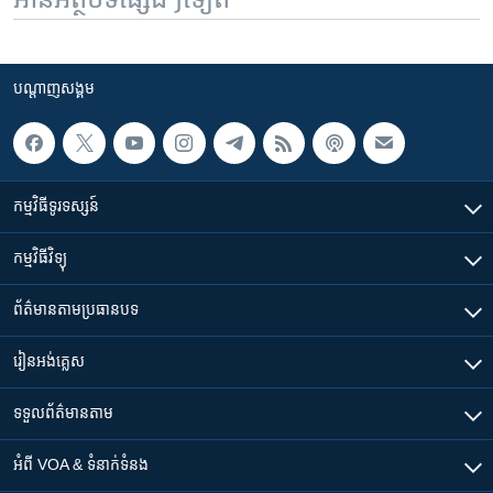
បណ្តាញ​សង្គម
កម្មវិធី​ទូរទស្សន៍
កម្មវិធី​វិទ្យុ
ព័ត៌មាន​តាមប្រធានបទ​
រៀន​​អង់គ្លេស
ទទួល​ព័ត៌មាន​តាម
អំពី​ VOA & ទំនាក់ទំនង