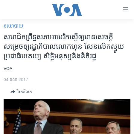
ភ្ជាប់​
ទៅ​
គេហទំព័រ​
នយោបាយ
កម្ពុជា
ទាក់ទង
សមាជិក​ព្រឹទ្ធសភា​អាមេរិក​ស្នើ​​ឲ្យ​មាន​សេចក្តី​​
រំលង​
អន្តរជាតិ
សម្រេច​​​ឲ្យ​រដ្ឋាភិបាល​លោក​ហ៊ុន សែន​លើក​ស្ទួយ​
និង​
អាមេរិក
ប្រជាធិបតេយ្យ ​សិទ្ធិ​មនុស្ស​និង​នីតិរដ្ឋ​​
ចូល​
ទៅ​​
ចិន
VOA
ទំព័រ​
ហេឡូវីអូអេ
ព័ត៌មាន​​
04 តុលា 2017
តែ​
កម្ពុជាច្នៃប្រតិដ្ឋ
ម្តង
ចែករំលែក
ព្រឹត្តិការណ៍ព័ត៌មាន
រំលង​
និង​
ទូរទស្សន៍ / វីដេអូ​
ចូល​
វិទ្យុ / ផតខាសថ៍
ទៅ​
ទំព័រ​
កម្មវិធីទាំងអស់