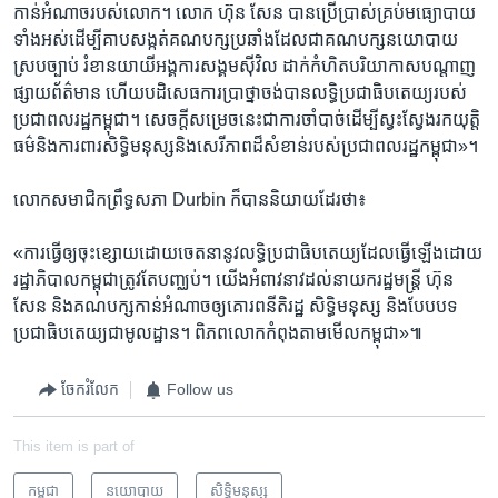
កាន់​អំណាច​របស់​លោក។ ​លោក​ ហ៊ុន សែន បាន​ប្រើប្រាស់​គ្រប់​មធ្យោបាយ​
ទាំងអស់​ដើម្បី​គាប​សង្កត់​គណបក្ស​ប្រឆាំង​ដែល​ជា​គណបក្ស​នយោបាយ​
ស្រប​ច្បាប់ រំខាន​យាយី​អង្គការ​សង្គម​ស៊ីវិល​ ដាក់​កំហិត​បរិយាកាស​បណ្តាញ​
ផ្សាយ​ព័ត៌មាន ​ហើយ​បដិសេធ​ការ​ប្រាថ្នា​ចង់​បាន​លទ្ធិប្រជាធិបតេយ្យ​របស់​
ប្រជា​ពលរដ្ឋ​កម្ពុជា។ ​សេចក្តី​សម្រេច​នេះ​ជា​ការ​ចាំបាច់​ដើម្បី​ស្វះស្វែង​រក​យុត្តិ
ធម៌​និង​ការពារ​សិទ្ធិ​មនុស្ស​និង​សេរីភាព​ដ៏​សំខាន់​របស់​ប្រជា​ពលរដ្ឋ​កម្ពុជា‍»។
លោក​សមាជិក​ព្រឹទ្ធសភា Durbin ក៏​បាន​និយាយ​ដែរ​ថា៖
​«ការ​ធ្វើ​ឲ្យ​ចុះ​ខ្សោយ​ដោយ​ចេតនា​នូវ​លទ្ធិ​ប្រជាធិបតេយ្យ​ដែល​ធ្វើ​ឡើង​ដោយ​
រដ្ឋាភិបាល​កម្ពុជា​ត្រូវ​តែ​បញ្ឈប់។​ យើង​អំពាវនាវ​ដល់​នាយករដ្ឋមន្រ្តី ​ហ៊ុន
សែន ​និង​គណបក្ស​កាន់​អំណាច​ឲ្យ​គោរព​នីតិរដ្ឋ ​សិទ្ធិ​មនុស្ស​ និង​បែបបទ​
ប្រជាធិបតេយ្យ​ជា​មូលដ្ឋាន។​ ពិភព​លោក​កំពុង​តាម​មើល​កម្ពុជា‍»៕
ចែករំលែក
Follow us
This item is part of
កម្ពុជា
នយោបាយ
សិទ្ធិ​មនុស្ស