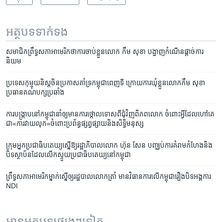
អត្ថបទ​ទាក់ទង
សមាជិក​ព្រឹទ្ធសភា​អាមេរិក​ថា​ការចាប់ខ្លួន​លោក កឹម សុខា បង្ហាញ​កំណើន​ផ្តាច់​ការ
និយម
ប្រទេស​កុម្មុយនិស្ត​​ចិន​ប្រកាស​គាំទ្រ​កម្ពុជា​ពេញទី​ ​ក្រោយ​ការ​ឃុំ​ខ្លួន​លោក​កឹម សុខា
ប្រធាន​គណបក្ស​ប្រឆាំង​
ការ​បង្រ្កាប​នៅ​កម្ពុជា​នាំ​ឲ្យ​មាន​ការ​ថ្កោល​ទោស​ពី​ជុំ​វិញ​ពិភពលោក ចំពោះ​​អ្វី​ដែល​ហៅ​គេ​
ជា​«ការ​វាយ​លុក‍»​ចំពោះប្រព័ន្ធ​ផ្សព្វផ្សាយ​និង​សិទ្ធិ​មនុស្ស
ក្រុម​អ្នក​ប្រជា​ធិបតេយ្យ​ស្នើ​ឱ្យ​រដ្ឋាភិបាល​លោក​ ​ហ៊ុន សែន​ បញ្ឈប់​ការ​គំរាម​កំហែង​និង​
បិទ​ស្ថាប័ន​ដែល​លើកស្ទួយ​ប្រជា​ធិបតេយ្យ​នៅ​កម្ពុជា
ព្រឹទ្ធសភាអាមេរិកម្នាក់ស្នើឲ្យរដ្ឋបាលលោកត្រាំ មានវិធានការលើកម្ពុជារឿងបិទអង្គការ
NDI
អានអត្ថបទផ្សេងៗទៀត