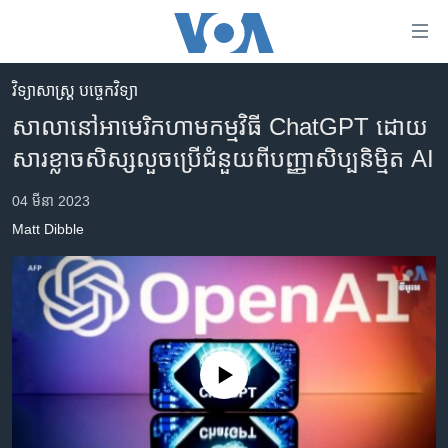
ភ្ជាប់​
ទៅ​
គេហទំព័រ​
វិទ្យាសាស្ត្រ បច្ចេកវិទ្យា
កម្ពុជា
ទាក់ទង
សាលា​នៅ​អាមេរិក​ហាម​កម្មវិធី​ ChatGPT ដោយ​
រំលង​
អន្តរជាតិ
សារ​ខ្លាច​សិស្ស​លួច​ប្រើ​ជំនួយ​ពី​​បញ្ញា​សិប្បនិម្មិត AI
និង​
អាមេរិក
ចូល​
04 មីនា 2023
ទៅ​​
ចិន
Matt Dibble
ទំព័រ​
ហេឡូវីអូអេ
ព័ត៌មាន​​
តែ​
កម្ពុជាច្នៃប្រតិដ្ឋ
ម្តង
ព្រឹត្តិការណ៍ព័ត៌មាន
រំលង​
និង​
ទូរទស្សន៍ / វីដេអូ​
No media source currently available
ចូល​
វិទ្យុ / ផតខាសថ៍
ទៅ​
ទំព័រ​
កម្មវិធីទាំងអស់