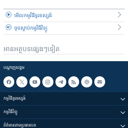
មើល​កម្មវិធី​ទូរទស្សន៍
ចុចស្តាប់កម្មវិធីវិទ្យុ
អានអត្ថបទផ្សេងៗទៀត
បណ្តាញ​សង្គម
កម្មវិធី​ទូរទស្សន៍
កម្មវិធី​វិទ្យុ
ព័ត៌មាន​តាមប្រធានបទ​