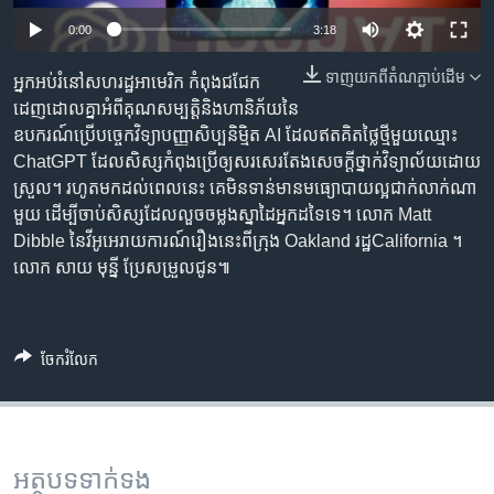
រចនា
សម្ព័ន្ធ​
0:00
3:18
Khmer English
រំលង​
ទាញ​យក​ពី​តំណភ្ជាប់​ដើម
អ្នក​អប់រំ​នៅ​សហរដ្ឋ​អាមេរិក កំពុង​ជជែក​
និង​
បណ្តាញ​សង្គម
ដេញដោល​គ្នា​អំពី​គុណសម្បត្តិ​និង​ហានិភ័យ​នៃ​
ចូល​
ឧបករណ៍​​ប្រើ​បច្ចេកវិទ្យា​បញ្ញា​សិប្បនិម្មិត AI ​​ដែល​ឥត​គិត​ថ្លៃ​ថ្មី​មួយ​ឈ្មោះ
ទៅ​
ChatGPT ដែល​សិស្ស​កំពុង​ប្រើ​ឲ្យ​សរសេរ​តែង​សេចក្ដី​ថ្នាក់​វិទ្យាល័យ​ដោយ​
កាន់​
ស្រួល។ រហូត​មក​ដល់​ពេល​នេះ គេ​មិន​ទាន់​មាន​មធ្យោបាយ​​​ល្អ​ជាក់លាក់​ណា​
ទំព័រ​
ភាសា
មួយ​ ដើម្បី​ចាប់​សិស្ស​ដែល​លួច​ចម្លង​ស្នាដៃ​អ្នក​ដទៃ​ទេ។ លោក Matt
ស្វែង​
Dibble នៃ​វីអូអេ​រាយការណ៍​រឿង​នេះ​ពី​ក្រុង ​Oakland រដ្ឋCalifornia ។
រក
លោក សាយ មុន្នី ប្រែ​សម្រួល​ជូន៕
ចែករំលែក
អត្ថបទ​ទាក់ទង