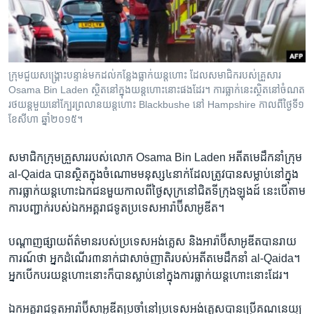
រចនា
សម្ព័ន្ធ​
Khmer English
រំលង​
និង​
បណ្តាញ​សង្គម
ចូល​
ក្រុម​ជួយ​សង្រ្គោះ​បន្ទាន់​មក​ដល់​កន្លែង​ធ្លាក់​យន្តហោះ ដែល​សមាជិក​របស់​គ្រួសារ
ទៅ​
Osama Bin Laden ស្ថិត​នៅ​ក្នុង​យន្តហោះ​នោះ​ផង​ដែរ។ ការ​ធ្លាក់​នេះ​ស្ថិត​នៅ​ចំណត​
កាន់​
រថយន្ត​មួយ​នៅ​ក្បែរ​ព្រលាន​យន្តហោះ Blackbushe នៅ​ Hampshire កាលពី​ថ្ងៃទី១
ខែសីហា ឆ្នាំ២០១៥។
ទំព័រ​
ភាសា
ស្វែង​
រក
សមាជិក​ក្រុម​គ្រួសារ​របស់​លោក Osama Bin Laden ​អតីត​មេដឹកនាំ​ក្រុម
al-Qaida បាន​ស្ថិតក្នុង​ចំណោម​មនុស្ស៤​នាក់​ដែល​ត្រូវ​បាន​សម្លាប់​នៅ​ក្នុង​
ការ​ធ្លាក់​យន្តហោះ​ឯកជន​មួយ​កាល​ពី​ថ្ងៃ​សុក្រនៅ​ជិត​ទីក្រុង​ឡុងដ៍ ​នេះ​បើ​តាម​
ការ​បញ្ជាក់​របស់​ឯក​អគ្គ​រាជ​ទូត​ប្រទេស​អារ៉ាប៊ី​សាអូឌីត។
​បណ្តាញ​ផ្សាយ​ព័ត៌មាន​របស់​ប្រទេស​អង់គ្លេស ​និង​អារ៉ាប៊ី​សាអូឌីត​បាន​រាយ
ការណ៍​ថា ​អ្នក​ដំណើរ​៣​នាក់​ជា​សាច់​ញាតិ​របស់​អតីត​មេដឹកនាំ al-Qaida។
អ្នក​បើកបរ​យន្តហោះ​នោះ​ក៏​បាន​ស្លាប់​នៅ​ក្នុង​ការ​ធ្លាក់​យន្តហោះ​នោះ​ដែរ។
ឯក​អគ្គ​រាជ​ទូត​អារ៉ាប៊ី​សាអូឌីត​ប្រចាំ​នៅ​ប្រទេស​អង់គ្លេស​បាន​ប្រើ​គណនេយ្យ