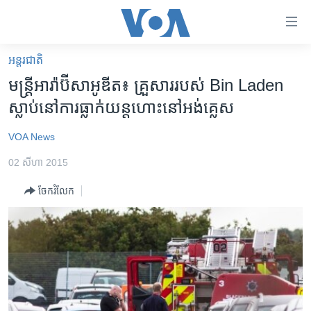
ភ្ជាប់​
ទៅ​
គេហទំព័រ​
អន្តរជាតិ
កម្ពុជា
ទាក់ទង
មន្រ្តី​អារ៉ាប៊ី​សាអូឌីត៖ គ្រួសារ​របស់​ Bin Laden
រំលង​
អន្តរជាតិ
ស្លាប់​នៅ​ការ​ធ្លាក់​យន្តហោះ​នៅ​អង់គ្លេស
និង​
អាមេរិក
ចូល​
VOA News
ទៅ​​
ចិន
ទំព័រ​
02 សីហា 2015
ហេឡូវីអូអេ
ព័ត៌មាន​​
ចែករំលែក
តែ​
កម្ពុជាច្នៃប្រតិដ្ឋ
ម្តង
ព្រឹត្តិការណ៍ព័ត៌មាន
រំលង​
និង​
ទូរទស្សន៍ / វីដេអូ​
ចូល​
វិទ្យុ / ផតខាសថ៍
ទៅ​
ទំព័រ​
កម្មវិធីទាំងអស់