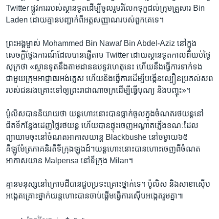
Twitter ផ្លូវការ​របស់​ស្ថាន​ទូត​ដើម្បី​ចូលរួម​រំលែក​ទុក្ខ​ដល់​ក្រុម​គ្រួសារ Bin
Laden ​ដោយ​គ្មាន​បញ្ជាក់​ពី​អត្តសញ្ញាណ​របស់​ពួកគេ​ទេ។
​ព្រះអង្គ​ម្ចាស់ Mohammed Bin Nawaf Bin Abdel-Aziz នៅ​ក្នុង​
សេចក្តី​ថ្លែងការណ៍​ដែល​បាន​ផ្ញើ​តាម Twitter ​ដោយ​ស្ថាន​ទូត​កាល​ពី​យប់​ថ្ងៃ​
សុក្រ​ថា «ស្ថាន​ទូត​នឹង​តាមដាន​ឧបទ្ទវហេតុ​នេះ ហើយ​នឹង​ធ្វើ​ការ​ទាក់ទង​
ជាមួយ​ក្រុម​អាជ្ញាធរ​អង់គ្លេស ​ហើយ​និង​ធ្វើ​ការ​ដើម្បី​បង្កើន​ល្បឿន​ប្រគល់​សព​
របស់​ជន​រងគ្រោះ​ទៅ​ឲ្យ​ព្រះ​រាជាណាចក្រ​ដើម្បី​ធ្វើ​បុណ្យ​ និង​បញ្ចុះ‍»។
​ប៉ូលិស​បា​ន​និយាយ​ថា ​យន្តហោះ​នោះ​បាន​ធ្លាក់​ចូល​ក្នុង​ចំណត​រថយន្ត​នៅ​
ជិត​ទី​កន្លែង​ដេញ​ថ្លៃ​រថយន្ត ​ហើយ​បាន​ផ្ទុះ​ចេញអណ្តាត​ភ្លើង​ខណៈ​ដែល​
ព្យាយាម​ចុះ​នៅ​ចំណត​អាកាសយាន្ត Blackbushe ​នៅ​ចម្ងាយ​៦៥​
គីឡូម៉ែត្រ​ភាគ​និរតី​ទីក្រុង​ឡុងដ៍។យន្តហោះ​នោះ​បាន​ហោះ​ចេញ​ពី​ចំណត​
អាកាស​យាន Malpensa ​នៅ​ទីក្រុង Milan។
​គ្មាន​មនុស្ស​នៅ​ក្រោម​ដី​បាន​ជួ​ប​ប្រទះ​គ្រោះ​ថ្នាក់​ទេ។ ប៉ូលិស​ និង​សាខា​ស៊ើប
អង្កេត​គ្រោះ​ថ្នាក់​យន្តហោះ​បាន​ចាប់​ផ្តើម​ធ្វើ​ការ​ស៊ើបអង្កេត​រួម​គ្នា៕