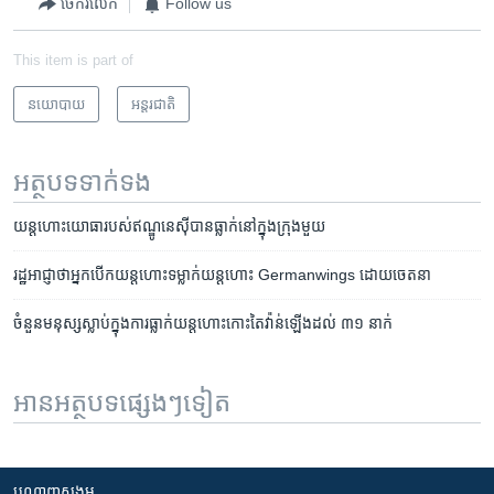
ចែករំលែក
Follow us
This item is part of
នយោបាយ
អន្តរជាតិ
អត្ថបទ​ទាក់ទង
យន្តហោះ​យោធា​របស់​ឥណ្ឌូនេស៊ី​បាន​ធ្លាក់​នៅ​ក្នុង​ក្រុង​មួយ
រដ្ឋ​អាជ្ញា​ថា​អ្នក​បើក​យន្តហោះ​ទម្លាក់​យន្តហោះ​ Germanwings ដោយ​ចេតនា
ចំនួន​មនុស្ស​ស្លាប់​ក្នុង​ការ​ធ្លាក់​យន្តហោះ​កោះ​តៃវ៉ាន់​ឡើង​ដល់​ ៣១​ នាក់
អានអត្ថបទផ្សេងៗទៀត
បណ្តាញ​សង្គម