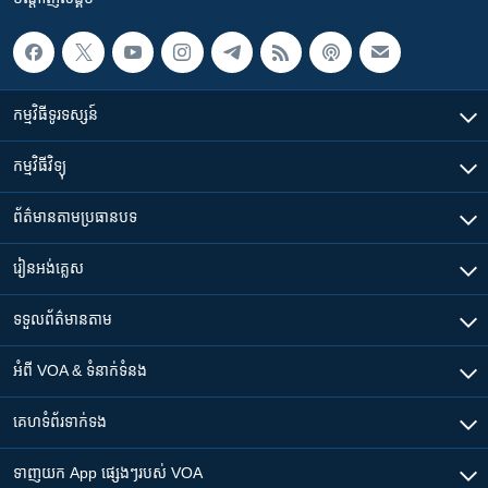
កម្មវិធី​ទូរទស្សន៍
កម្មវិធី​វិទ្យុ
ព័ត៌មាន​តាមប្រធានបទ​
រៀន​​អង់គ្លេស
ទទួល​ព័ត៌មាន​តាម
អំពី​ VOA & ទំនាក់ទំនង
គេហទំព័រ​​ទាក់ទង
ទាញយក​ App ផ្សេងៗ​របស់​ VOA