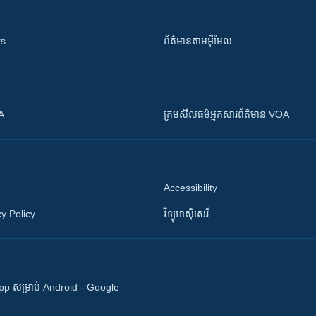
ts
ព័ត៌មាន​តាម​អ៊ីមែល
OA
ក្រម​​​សីលធម៌​​​អ្នក​​​សារព័ត៌មាន VOA
Accessibility
y Policy
វិទ្យុ​អាស៊ី​សេរី
 App សម្រាប់ Android - Google