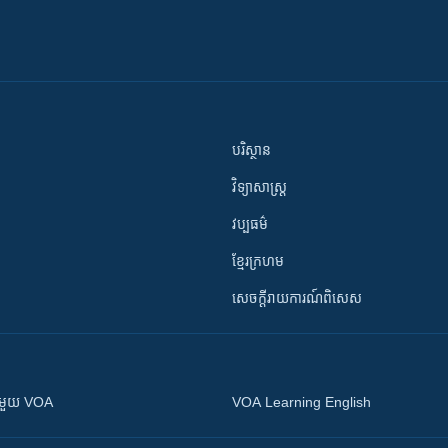
បរិស្ថាន
វិទ្យាសាស្រ្ត
វប្បធម៌
ខ្មែរក្រហម
សេចក្តីរាយការណ៍ពិសេស
ស​​ជាមួយ VOA
VOA Learning English