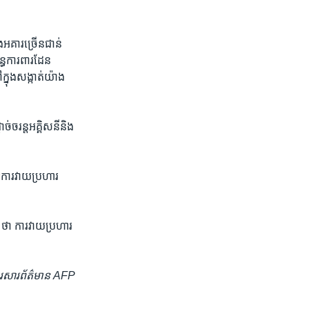
​អគារ​ច្រើន​ជាន់​
ន្ធ​ការពារ​ដែន​
្នុង​សង្កាត់​យ៉ាង​
់​ចរន្ត​អគ្គិសនី​និង​
ារ​វាយ​ប្រហារ​
ា ការ​វាយ​ប្រហារ​
ងារ​សារព័ត៌មាន
AFP