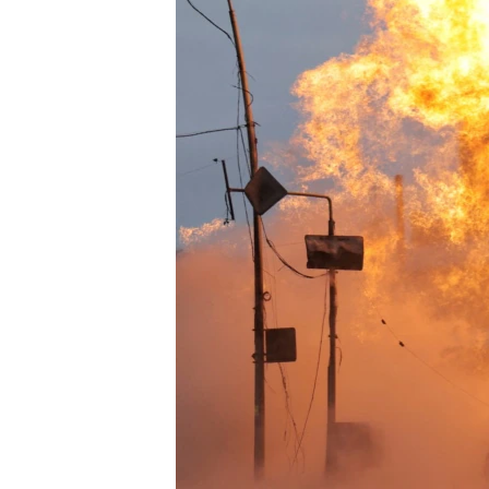
រចនា
សម្ព័ន្ធ​
រំលង​
និង​
ចូល​
ទៅ​
កាន់​
ទំព័រ​
ស្វែង​
រក