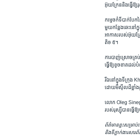
អ៊ុយក្រែន​និង​ធ្វើ​ឱ្យ​
កម្ទេចកំទី​បាក់បែក​ន
មួយ​កន្លែង​ឆេះ​នៅ​ក្ន
អាកាស​របស់​អ៊ុយក្រែន
តិច ៥។
ការ​បាញ់​ស្រោច​គ្រប់​
ធ្វើ​ឱ្យ​ខូចខាត​ដល់​ប
រីឯ​នៅ​ក្នុង​ទីក្រ
ដោយ​មីស៊ីល​ដ៏​ខ្លាំង
លោក Oleg Sinegubo
របស់​រុស្ស៊ី​បាន​ធ្វើ
ព័ត៌មាន​ខ្លះ​សម្រាប់
និង​ទីភ្នាក់ងារ​សារ