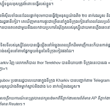
រុស្ស៊ី​ទទួល​ខុសត្រូវ​ចំពោះ​ទង្វើ​របស់​ខ្លួន។
ៃ​មីស៊ីល​ទាំង​នេះ​ដែល​ធ្លាក់​ចុះ​មក​បាន​ធ្វើ​ឱ្យ​មនុស្ស​យ៉ាង​តិច ២០ នាក់​រង​របួស និង
ុង​រដ្ឋធានី​កៀវ។ គេ​ឃើញ​មាន​ការ​ផ្ទុះ​ជា​ច្រើន​នៅ​ក្នុង​ទីក្រុង​កៀវ​នៅ​ពេល​ដែល​ប្រព័
​បាន​តបត​ជាមួយ​នឹង​រលក​វាយ​ប្រហារ​នៃ​រ៉ុក្កែត​របស់​រុស្ស៊ី​ដោយ​មាន​ភ្លើង​ឆេះ​នៅ​ក
ទិសទី​របស់​រុស្ស៊ី​ដែល​បាន​ធ្វើ​ឡើង​នៅ​អំឡុង​ពេល​ព្រឹក​ដ៏​មមាញឹក​នេះ​ក៏​បាន​កាត់ផ្ដាច
ំពង់​ឧស្ម័ន​នៅ​តាម​ផ្នែក​មួយ​ចំនួន​នៃ​ទីក្រុង​កៀវ​ផង​ដែរ។
ុង Kharkiv វិញ លោក​អភិបាល Ihor Terekhov បាន​និយាយ​ថា ទីក្រុង​នេះ​បាន​រង «ក
ក្លា»។
v ប្រធាន​រដ្ឋបាល​យោធា​ក្នុង​ទីក្រុង Kharkiv បាន​បញ្ជាក់​តាម Telegram ថ
​ឱ្យ​មនុស្ស​យ៉ាង​តិច​ម្នាក់​ស្លាប់​និង​ជាង ៤០ នាក់​ទៀត​រង​របួស៕
​សេចក្ដី​រាយការណ៍​នេះ​ត្រូវ​បាន​ដកស្រង់​មកពី​ទីភ្នាក់ងារ​សារព័ត៌មាន
AP
ទីភ្នាក់
ព័ត៌មាន
Reuters
។