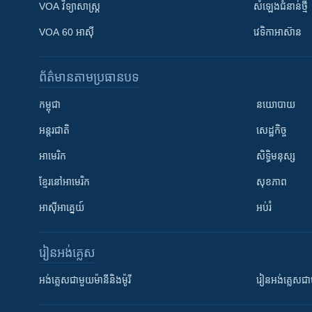
VOA ​វិទ្យាសាស្ត្រ
សំឡេង​ជំនាន់​ថ្មី
VOA 60 អាស៊ី
វេទិកា​អាស៊ាន
ព័ត៌មាន​តាមប្រធានបទ​
កម្ពុជា
នយោបាយ
អន្តរជាតិ
សេដ្ឋកិច្ច
អាមេរិក
សិទ្ធិមនុស្ស
ខ្មែរ​នៅអាមេរិក
សុខភាព
អាស៊ីអាគ្នេយ៍
អប់រំ
រៀន​​អង់គ្លេស
អង់គ្លេស​ជាមួយ​ម៉ានី​និង​ម៉ូរី
រៀន​​​​​​អង់គ្លេ