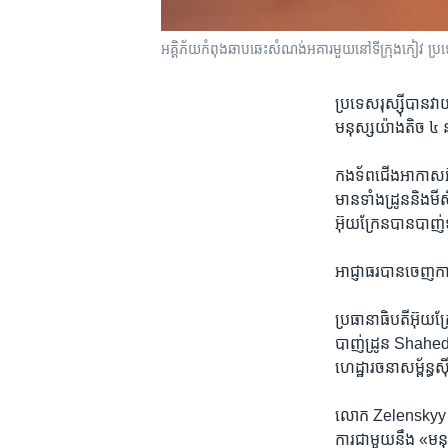
អគ្គិភ័យ​កំពុង​ឆាបឆេះ​សំណង់​អគារ​មួយ​នៅ​ទីក្រុង​កៀវ​ ប
ប្រទេស​រុស្ស៊ី​បាន​
មនុស្ស​យ៉ាង​តិច ៤ នាក
កងទ័ព​ជើង​អាកាស​អ៊ុ
មាន​ទាំង​ដ្រូន​និង​
អ៊ុយក្រែន​បាន​បាញ់​
អាជ្ញាធរ​បាន​ចេញ​ការ
ប្រធានាធិបតី​អ៊ុយក
បាញ់​ដ្រូន Shahed ១
ហេដ្ឋារចនាសម្ព័ន្ធ​
លោក Zelenskyy ថា អ្
ការ​ជាមួយ​នឹង «មនុស្