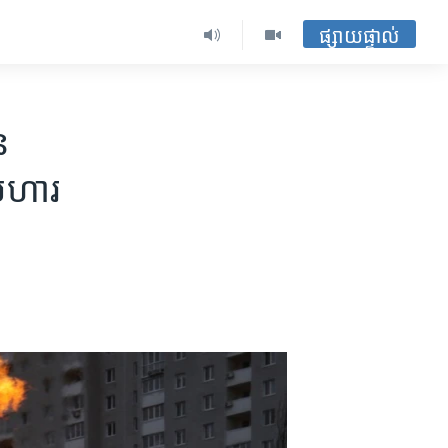
ផ្សាយផ្ទាល់
ន
្រហារ