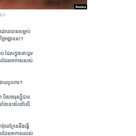
០២៤។
ែន​ដោយ​បានសម្លាប់
្ងៃ​អង្គារ​នេះ។
 ដែល​ក្នុង​នោះ​រួម​
ពារ​ដែន​អាកាស​របស់​
ារ​វាយ​ប្រហារ។
ិសាច​រុស្ស៊ី​បាន​
ល​ទាំងនេះ​សំដៅ​លើ​
៊ុយក្រែន​នឹង​ធ្វើ
ារពារ​ដែន​អាកាស​របស់​