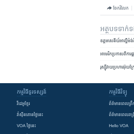
ចែករំលែក
អត្ថបទ​ទាក់
ឧត្តមសេនីយ៍អាល្លឺម៉ង់
អាមេរិកប្រកាសពីការផ
រុស្ស៊ីវាយប្រហារអ៊ុយ
កម្មវិធី​ទូរទស្សន៍
កម្មវិធី​វិទ្យុ
វីដេអូ​ខ្មែរ
ព័ត៌មាន​ពេល​ព្រឹ
វ៉ាស៊ីនតោន​ថ្ងៃ​នេះ
ព័ត៌មាន​​ពេល​រាត្រ
VOA ថ្ងៃនេះ
Hello VOA