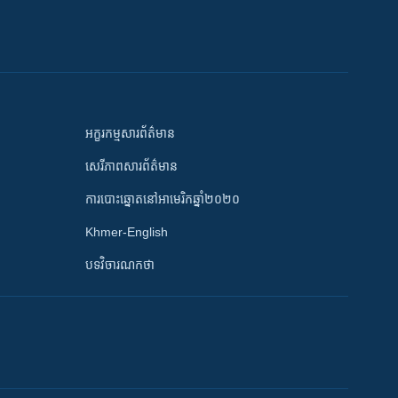
អក្ខរកម្មសារព័ត៌មាន
សេរីភាពសារព័ត៌មាន
ការបោះឆ្នោតនៅអាមេរិកឆ្នាំ២០២០
Khmer-English
បទវិចារណកថា