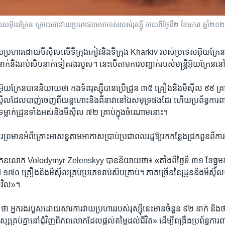
្រទេស​អ៊ុយក្រែន ក្រោយ​ការ​វាយប្រហារ​តាម​អាកាស​របស់​រុស្ស៊ី កាលពីថ្ងៃទី២ ខែមករា ឆ្នាំ២
វាយ​ប្រហារ​ដោយ​មីស៊ីល​លើ​ទីក្រុង​កៀវ​និង​ទីក្រុង Kharkiv របស់​ប្រទេស​អ៊ុយក្រ
់​និង​រាប់​សិប​នាក់​ទៀត​រង​របួស។ នេះ​បើ​តាម​ការ​បញ្ជាក់​របស់​មន្ត្រី​អ៊ុយក្រែន​នៅ​ថ
យក្រែន​បាន​និយាយ​ថា កងទ័ព​រុស្ស៊ី​បាន​ប្រើ​ដ្រូន ៣៥ គ្រឿង​និង​មីស៊ីល ៩៩ គ្រាប់
មីស៊ីល​ដែល​បាញ់​ចេញ​ពី​យន្តហោះ​និង​ពី​នាវា​នៅ​ឯ​សមុទ្រ​ផង​ដែរ ហើយ​ប្រព័ន្ធ​ការ
ទម្លាក់​ដ្រូន​ទាំង​អស់​និង​មីស៊ីល ៧២ គ្រាប់​ក្នុង​ចំណោម​នោះ។
​ព្រមាន​អំពី​គ្រោះ​អាសន្ន​តាម​អាកាស​ប្រាប់​ប្រជាពលរដ្ឋ​ឱ្យ​រក​កន្លែង​ជ្រកពួន​ពី​ក
្រែន​លោក Volodymyr Zelenskyy បាន​និយាយ​ថា៖ «តាំងពី​ថ្ងៃ​ទី ៣១ ខែ​ធ្នូ​មក ប
៧០ គ្រឿង​និង​មីស៊ីល​គ្រប់​ប្រភេទ​រាប់​សិប​គ្រាប់។ ភាគ​ច្រើន​នៃ​ដ្រូន​និង​មីស៊ី
ស៊ីវិល»។
នក​រង​របួស​ដោយសារ​ការ​វាយ​ប្រហារ​របស់​រុស្ស៊ី​នេះ​មាន​ចំនួន ៩២ នាក់ និង​ថា​អ
ស​គ្រប់​គ្នា​នៅ​ជុំវិញ​ពិភពលោក​ដែល​ផ្ដល់​តម្លៃ​ដល់​ជីវិត» ដើម្បី​ពង្រឹង​ប្រព័ន្ធ​ក