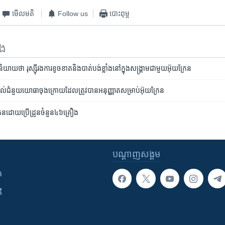
មើល​មតិ
Follow us
បោះពុម្ព
ទង
និយាយថា រុស្ស៊ីរង​ការខូចខាតនិងបាត់បង់ខ្លាំងនៅក្នុង​សង្គ្រាមជាមួយ​អ៊ុយក្រែន
្តល់ជំនួយយោធាចុងក្រោយដែលត្រូវបានអនុញ្ញាតសម្រាប់អ៊ុយក្រែន
ក្រែនដោយប្រើដ្រូនចំនួន៤៦គ្រឿង
បណ្តាញ​សង្គម
ក
ី