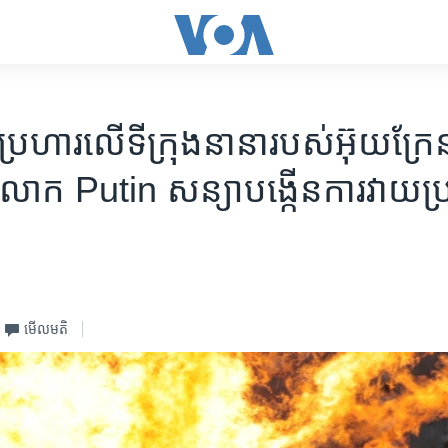
ាយប្រហារលើទីក្រុងនានារបស់អ៊ុយក្រែ
ពីលោក Putin សន្យាបង្កើនការវាយប
មើល​មតិ