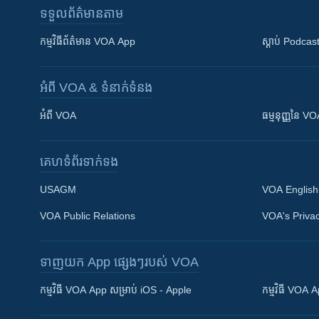
ទទួល​ព័ត៌មាន​តាម
កម្មវិធី​ព័ត៌មាន VOA App
ស្តាប់ Podcas
អំពី​ VOA & ទំនាក់ទំនង
អំពី​ VOA
ធម្មនុញ្ញ​នៃ V
គេហទំព័រ​​ទាក់ទង
USAGM
VOA English
VOA Public Relations
VOA's Privac
ទាញយក​ App ផ្សេងៗ​របស់​ VOA
Khmer English
កម្មវិធី​ VOA App សម្រាប់ iOS - Apple
កម្មវិធី​ VOA
បណ្តាញ​សង្គម