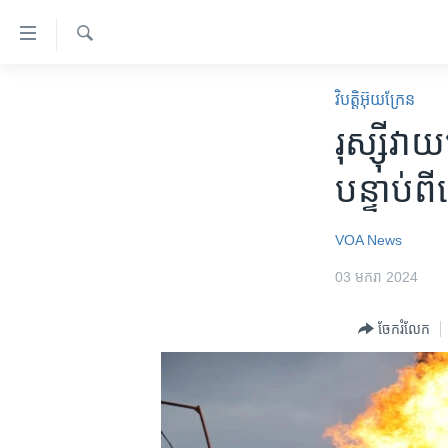
ភ្ជាប់​
ទៅ​
គេហទំព័រ​
ស្វែង​
កម្ពុជា
រក
វិបត្តិអ៊ុយក្រែន
ទាក់ទង
អន្តរជាតិ
រុស្ស៊ីវ
រំលង​
និង​
អាមេរិក
បន្ទាប់
ចូល​
ចិន
ទៅ​​
ទំព័រ​
ហេឡូវីអូអេ
VOA News
ព័ត៌មាន​​
កម្ពុជាច្នៃប្រតិដ្ឋ
03 មករា 2024
តែ​
ម្តង
ព្រឹត្តិការណ៍ព័ត៌មាន
ចែករំលែក
រំលង​
ទូរទស្សន៍ / វីដេអូ​
និង​
ចូល​
វិទ្យុ / ផតខាសថ៍
ទៅ​
កម្មវិធីទាំងអស់
ទំព័រ​