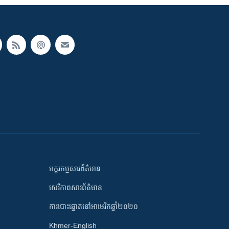
អក្ខរកម្មសារព័ត៌មាន
សេរីភាពសារព័ត៌មាន
ការបោះឆ្នោតនៅអាមេរិកឆ្នាំ២០២០
Khmer-English