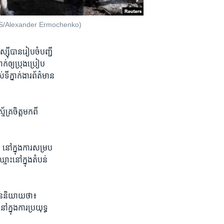
(REUTERS/Alexander Ermochenko)
្ស៊ី​បាន​រៀបចំ​បញ្ជី​
់​ឲ្យ​ប្រុងប្រៀប​
​ទីភ្នាក់ងារ​ព័ត៌មាន
ម័គ្រចិត្ត​មកពី​
នៅក្នុង​ការ​សម្រប
មោះ​នៅ​ក្នុង​តំបន់​
ន​និយាយ​ថា៖
្នុង​ការ​ប្រយុទ្ធ​