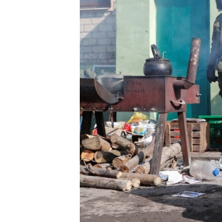
រចនា
សម្ព័ន្ធ​
រំលង​
និង​
ចូល​
ទៅ​
កាន់​
ទំព័រ​
ស្វែង​
រក