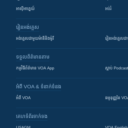
អាស៊ីអាគ្នេយ៍
អប់រំ
រៀន​​អង់គ្លេស
អង់គ្លេស​ជាមួយ​ម៉ានី​និង​ម៉ូរី
រៀន​​​​​​អង់គ្លេ
ទទួល​ព័ត៌មាន​តាម
កម្មវិធី​ព័ត៌មាន VOA App
ស្តាប់ Podcas
អំពី​ VOA & ទំនាក់ទំនង
អំពី​ VOA
ធម្មនុញ្ញ​នៃ V
គេហទំព័រ​​ទាក់ទង
USAGM
VOA English