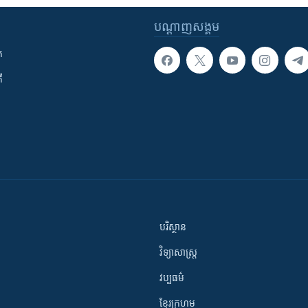
បណ្តាញ​សង្គម
ក
ី
បរិស្ថាន
វិទ្យាសាស្រ្ត
វប្បធម៌
ខ្មែរក្រហម