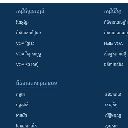
កម្មវិធី​ទូរទស្សន៍
កម្មវិធី​វិទ្យុ
វីដេអូ​ខ្មែរ
ព័ត៌មាន​ពេល​ព្រឹ
វ៉ាស៊ីនតោន​ថ្ងៃ​នេះ
ព័ត៌មាន​​ពេល​រាត្រ
VOA ថ្ងៃនេះ
Hello VOA
VOA ​វិទ្យាសាស្ត្រ
សំឡេង​ជំនាន់​ថ្មី
VOA 60 អាស៊ី
វេទិកា​អាស៊ាន
ព័ត៌មាន​តាមប្រធានបទ​
កម្ពុជា
នយោបាយ
អន្តរជាតិ
សេដ្ឋកិច្ច
អាមេរិក
សិទ្ធិមនុស្ស
ខ្មែរ​នៅអាមេរិក
សុខភាព