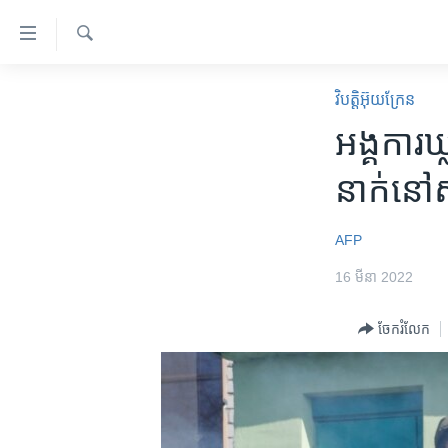
ភ្ជាប់​
ទៅ​
គេហទំព័រ​
ស្វែង​
កម្ពុជា
រក
វិបត្តិអ៊ុយក្រែន
ទាក់ទង
អន្តរជាតិ
អង្គការ​ឃ
រំលង​
និង​
អាមេរិក
នាក់​នៅ​ស៊
ចូល​
ចិន
ទៅ​​
ទំព័រ​
ហេឡូវីអូអេ
AFP
ព័ត៌មាន​​
កម្ពុជាច្នៃប្រតិដ្ឋ
16 មីនា 2022
តែ​
ម្តង
ព្រឹត្តិការណ៍ព័ត៌មាន
ចែករំលែក
រំលង​
ទូរទស្សន៍ / វីដេអូ​
និង​
ចូល​
វិទ្យុ / ផតខាសថ៍
ទៅ​
កម្មវិធីទាំងអស់
ទំព័រ​