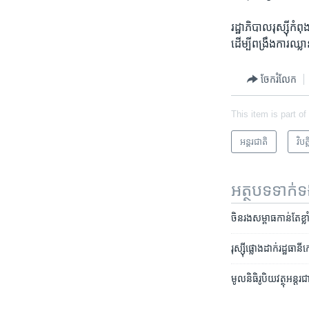
រដ្ឋាភិបាល​រុស្ស៊ី​កំ
ដើម្បី​ពង្រឹង​ការ​ឈ្
ចែករំលែក
This item is part of
អន្តរជាតិ
វិបត
អត្ថបទ​ទាក់
ចិន​រង​សម្ពាធ​កាន់តែ​ខ្លា
រុស្ស៊ី​ផ្លោង​ដាក់​រដ្ឋ
​មូលនិធិ​​រូបិយវត្ថុ​អន្ត