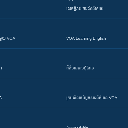
សេចក្តីរាយការណ៍ពិសេស
ស​​ជាមួយ VOA
VOA Learning English
ts
ព័ត៌មាន​តាម​អ៊ីមែល
OA
ក្រម​​​សីលធម៌​​​អ្នក​​​សារព័ត៌មាន VOA
Accessibility