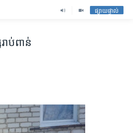
ផ្សាយផ្ទាល់
រាប់​ពាន់​