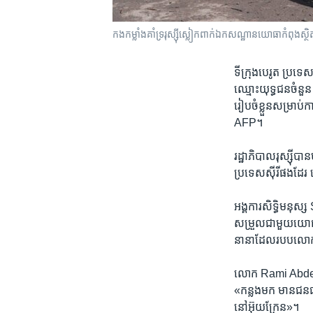
កងកម្លាំង​គាំទ្រ​រុស្ស៊ី​ស្លៀក​ពាក់​ឯកសណ្ឋាន​យោធា​ក
ទីក្រុង​បេរូត ប្រទ
ឈ្មោះ​យុទ្ធជន​ចំនួន 
រៀបចំ​ខ្លួន​សម្រាប់
AFP។
រដ្ឋាភិបាល​រុស្ស៊ី​បាន​
ប្រទេស​ស៊ីរី​ផងដែរ នៅ
អង្គការ​សិទ្ធិ​មនុ
សម្រួល​ជាមួយ​យោធា​ស៊ី
នានា​ដែល​របប​លោក​
លោក Rami Abdel 
«កន្លង​មក មាន​ជនជាតិ
នៅ​អ៊ុយក្រែន»។