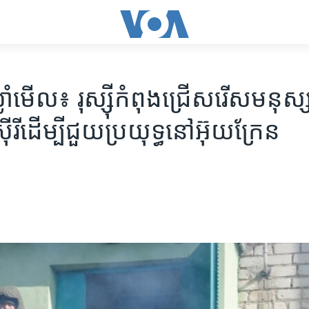
្លាំមើល៖ រុស្ស៊ី​កំពុង​ជ្រើសរើស​មនុស្ស​
ីរី​ដើម្បី​ជួយ​ប្រយុទ្ធ​នៅ​អ៊ុយក្រែន