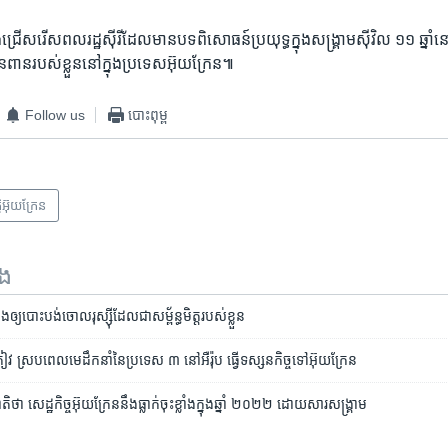
ពុង​ជ្រើសរើស​ពលរដ្ឋ​ស៊ីរី​ដែល​មាន​បទ​ពិសោធន៍​ប្រយុទ្ធ​ក្នុង​សង្គ្រាម​ស៊ីវិល ១១ ឆ្នាំ​នៅ​
លានពាន​របស់​ខ្លួន​នៅ​ក្នុង​ប្រទេស​អ៊ុយក្រែន៕
Follow us
បោះពុម្ព
្តិអ៊ុយក្រែន
ទង
ំង​ឲ្យ​បោះបង់​ចោល​រុស្ស៊ី​ដែល​ជា​សម្ព័ន្ធមិត្ត​របស់​ខ្លួន
ធានី​កៀវ ស្របពេល​មេដឹកនាំ​នៃ​ប្រទេស ៣ នៅ​អឺរ៉ុប ធ្វើ​ទស្សនកិច្ច​ទៅ​អ៊ុយក្រែន
រជាតិ​ថា សេដ្ឋកិច្ច​អ៊ុយក្រែន​នឹង​ធ្លាក់ចុះ​ខ្លាំង​ក្នុង​ឆ្នាំ ២០២២​ ​ដោយសារ​សង្គ្រាម