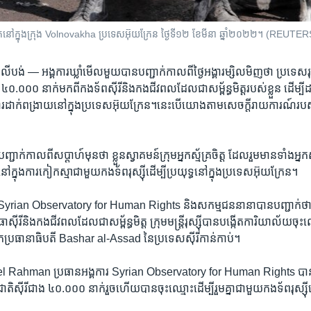
ំពុង​ស្ថិត​នៅ​ក្នុង​ក្រុង Volnovakha ប្រទេស​អ៊ុយក្រែន ថ្ងៃទី១២ ខែមីនា ឆ្នាំ២០២២។ 
េស​លីបង់ —
អង្គការ​ឃ្លាំមើល​មួយ​បាន​បញ្ជាក់​កាលពី​ថ្ងៃ​អង្គារ​ម្សិលមិញ​ថា ប្រទេស​រុស
៤០.០០០ នាក់​មកពី​កងទ័ព​ស៊ីរី​និង​កង​ជីវពល​ដែល​ជា​សម្ព័ន្ធមិត្ត​របស់​ខ្លួន ដើម្បី​ដាក
​ការ​ដាក់​ពង្រាយ​នៅ​ក្នុង​ប្រទេស​អ៊ុយក្រែន។នេះ​បើ​យោង​តាម​សេចក្ដី​រាយការណ៍​របស់
បញ្ជាក់​កាលពី​សប្តាហ៍​មុន​ថា ខ្លួន​ស្វាគមន៍​ក្រុម​អ្នក​ស្ម័គ្រចិត្ត ដែល​រួម​មាន​ទាំង​អ្នក​ស្
​ក្នុង​ការ​កៀក​ស្មា​ជាមួយ​កងទ័ព​រុស្ស៊ី​ដើម្បី​ប្រយុទ្ធ​នៅ​ក្នុង​ប្រទេស​អ៊ុយក្រែន។
ស្ស Syrian Observatory for Human Rights និង​សកម្មជន​នានា​បាន​បញ្ជាក់​ថា 
រី​និង​កង​ជីវពល​ដែល​ជា​សម្ព័ន្ធមិត្ត ក្រុម​មន្ត្រី​រុស្ស៊ី​បាន​បង្កើត​ការិយាល័យ​ចុះឈ្
ប្រធានាធិបតី Bashar al-Assad នៃ​ប្រទេស​ស៊ីរី​កាន់កាប់។
Rahman ប្រធាន​អង្គការ Syrian Observatory for Human Rights បា
​ស៊ីរី​ជាង ៤០.០០០ នាក់​រួច​ហើយ​បាន​ចុះឈ្មោះ​ដើម្បី​រួម​គ្នា​ជាមួយ​កងទ័ព​រុស្ស៊ី​នៅ​ក