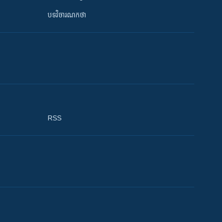
បទវិចារណកថា
RSS