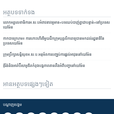
អត្ថបទ​ទាក់ទង
លោក​អគ្គលេខាធិការ​អ.ស.ប​អំពាវនាវ​ឲ្យ​មាន​«បទ​ឈប់​បាញ់​គ្នា​ជា​បន្ទាន់‍»​នៅ​ប្រទេស​
យេម៉ែន
កាកបាទក្រហម៖ ​ការហោះហើរ​ទីមួយ​ដឹក​ក្រុម​បុគ្គលិក​ពេទ្យ​​បាន​មក​ដល់​រដ្ឋធានី​នៃ​
ប្រទេស​យេម៉ែន
ក្រុម​ប្រឹក្សា​សន្តិសុខ​អ.ស.ប.​អនុម័ត​ការ​បញ្ឈប់​ការ​ផ្តល់​អាវុធ​នៅ​យេម៉ែន
អ៊ីរ៉ង់​និង​អារ៉ាប៊ីសាអូឌីតកំពុង​បង្ក​ភាព​តានតឹង​អំពី​បញ្ហា​នៅ​យេម៉ែន
អានអត្ថបទផ្សេងៗទៀត
បណ្តាញ​សង្គម