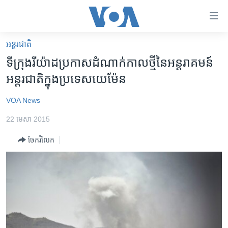
ភ្ជាប់​
ទៅ​
គេហទំព័រ​
អន្តរជាតិ
កម្ពុជា
ទាក់ទង
ទីក្រុង​រីយ៉ាដ​ប្រកាស​ដំណាក់កាល​ថ្មី​នៃ​អន្តរាគមន៍​
រំលង​
អន្តរជាតិ
អន្តរជាតិ​ក្នុង​ប្រទេស​យេម៉ែន
និង​
អាមេរិក
ចូល​
VOA News
ទៅ​​
ចិន
ទំព័រ​
22 មេសា 2015
ហេឡូវីអូអេ
ព័ត៌មាន​​
ចែករំលែក
តែ​
កម្ពុជាច្នៃប្រតិដ្ឋ
ម្តង
ព្រឹត្តិការណ៍ព័ត៌មាន
រំលង​
និង​
ទូរទស្សន៍ / វីដេអូ​
ចូល​
វិទ្យុ / ផតខាសថ៍
ទៅ​
ទំព័រ​
កម្មវិធីទាំងអស់