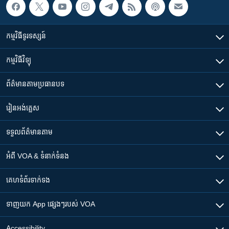
កម្មវិធី​ទូរទស្សន៍
កម្មវិធី​វិទ្យុ
ព័ត៌មាន​តាមប្រធានបទ​
រៀន​​អង់គ្លេស
ទទួល​ព័ត៌មាន​តាម
អំពី​ VOA & ទំនាក់ទំនង
គេហទំព័រ​​ទាក់ទង
ទាញយក​ App ផ្សេងៗ​របស់​ VOA
Accessibility