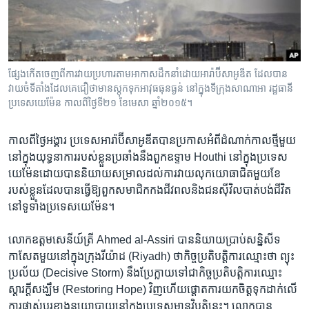
រចនា
សម្ព័ន្ធ​
Khmer English
រំលង​
និង​
បណ្តាញ​សង្គម
ចូល​
ផ្សែង​កើត​ចេញ​ពី​ការ​វាយប្រហា​រ​តាម​អាកាស​ដឹកនាំ​ដោយ​អារ៉ាប៊ីសាអូឌីត​ ដែលបាន​
ទៅ​
វាយចំ​ទីតាំង​ដែល​គេ​ជឿថា​មាន​ស្តុកទុក​អាវុធធុន​ធ្ងន់​ នៅ​ក្នុង​ទីក្រុង​​សាណាអា​ រដ្ឋធានី​
កាន់​
ប្រទេស​យេម៉ែន​ កាលពី​ថ្ងៃទី​២១ ខែ​មេសា ឆ្នាំ២០១៥។
ទំព័រ​
ភាសា
ស្វែង​
កាល​ពី​ថ្ងៃអង្គារ​ ប្រទេស​អារ៉ាប៊ីសាអូឌីត​បាន​ប្រកាសអំពី​ដំណាក់​កាល​ថ្មីមួយ​
រក
នៅ​ក្នុង​យុទ្ធនាការ​របស់​ខ្លួន​ប្រឆាំង​នឹង​ពួក​ឧទ្ទាម​ Houthi នៅ​ក្នុង​ប្រទេស​
យេម៉ែន​ដោយបាន​និយាយ​សម្រាល​ដល់​ការ​វាយ​លុក​យោធា​ជិត​មួយ​ខែ​
របស់​ខ្លួន​ដែល​បាន​ធ្វើ​ឱ្យ​ពួក​សមាជិក​កង​ជីវពល​និងជនស៊ីវិល​បាត់បង់​ជីវិត​
នៅ​ទូទាំង​ប្រទេសយេម៉ែន។
លោក​ឧត្តមសេនីយ៍ត្រី​ Ahmed al-Assiri ​បាន​និយាយ​ប្រាប់​សន្និសីទ​
កាសែត​មួយ​នៅ​ក្នុង​ក្រុង​រីយ៉ាដ (Riyadh) ​ថា​កិច្ច​ប្រតិបត្តិការ​ឈ្មោះ​ថា​ ព្យុះ
ប្រល័យ (Decisive Storm) នឹង​ប្រែ​ក្លាយ​ទៅ​ជា​កិច្ចប្រតិបត្តិការ​ឈ្មោះ ​
ស្តារ​ក្តី​សង្ឃឹម (Restoring Hope) វិញ​ហើយ​ផ្តោត​ការ​យក​ចិត្ត​ទុក​ដាក់​លើ​
ការផ្លាស់ប្តូរ​ខាង​នយោបាយ​នៅ​ក្នុង​ប្រទេស​មាន​វិបត្តិ​នេះ។ ​លោក​បាន