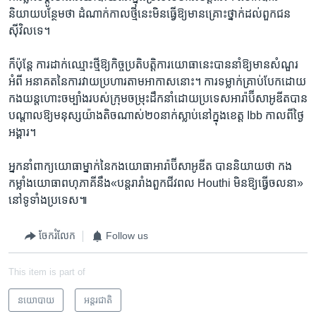
និយាយ​បន្ថែម​ថា​ ដំណាក់​កាល​ថ្មី​នេះ​មិន​ធ្វើ​ឱ្យ​មាន​គ្រោះថ្នាក់​ដល់​ពួកជន​
ស៊ីវិល​ទេ។
ក៏​ប៉ុន្តែ​ ការ​ដាក់​ឈ្មោះ​ថ្មី​ឱ្យ​កិច្ច​ប្រតិបត្តិការ​យោធា​នេះ​បាន​នាំ​ឱ្យមាន​សំណួរ​
អំពី អនាគត​នៃការ​វាយ​ប្រហារ​តា​មអាកាស​នោះ។ ​ការ​ទម្លាក់​គ្រាប់​បែក​ដោយ​
កង​យន្តហោះ​ចម្បាំង​របស់​ក្រុម​ចម្រុះ​ដឹកនាំ​ដោយ​ប្រទេស​អារ៉ាប៊ីសាអូឌីត​បាន​
បណ្តាល​ឱ្យ​មនុស្ស​យ៉ាង​តិច​ណាស់​២០​នាក់​ស្លាប់​នៅ​ក្នុង​ខេត្ត​ Ibb​ កាល​ពី​ថ្ងៃ​
អង្គារ។
អ្នក​នាំពាក្យ​យោធា​ម្នាក់​នៃ​កង​យោធា​អារ៉ាប៊ីសាអូឌីត​ បាន​និយាយ​ថា ​កង​
កម្លាំង​យោធា​ពហុភាគី​នឹង​«បន្ត​រារាំង​ពួក​ជីវពល​ Houthi ​មិន​ឱ្យ​ធ្វើ​ចលនា»​
នៅ​ទូទាំង​ប្រទេស៕
ចែករំលែក
Follow us
This item is part of
នយោបាយ
អន្តរជាតិ