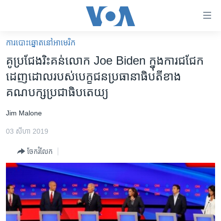
ភ្ជាប់​
ទៅ​
គេហទំព័រ​
ការបោះឆ្នោតនៅអាមេរិក
កម្ពុជា
ទាក់ទង
គូប្រជែង​រិះគន់​លោក​ Joe Biden​ ក្នុង​ការ​ជជែក​
រំលង​
អន្តរជាតិ
ដេញ​ដោល​​របស់​បេក្ខជន​ប្រធានា​ធិបតី​ខាង​
និង​
អាមេរិក
គណបក្ស​ប្រ​ជា​ធិបតេយ្យ
ចូល​
ទៅ​​
ចិន
Jim Malone
ទំព័រ​
ហេឡូវីអូអេ
ព័ត៌មាន​​
03 សីហា 2019
តែ​
កម្ពុជាច្នៃប្រតិដ្ឋ
ម្តង
ចែករំលែក
ព្រឹត្តិការណ៍ព័ត៌មាន
រំលង​
និង​
ទូរទស្សន៍ / វីដេអូ​
ចូល​
វិទ្យុ / ផតខាសថ៍
ទៅ​
ទំព័រ​
កម្មវិធីទាំងអស់