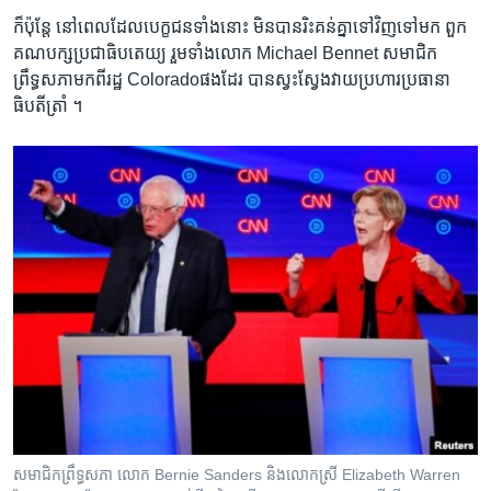
ក៏ប៉ុន្តែ ​នៅពេល​ដែល​បេក្ខជន​ទាំង​នោះ ​មិន​បាន​រិះគន់​គ្នា​ទៅ​វិញ​ទៅមក ​ពួក​
គណបក្ស​ប្រជា​ធិបតេយ្យ រួម​ទាំង​លោក Michael Bennet សមាជិក​
ព្រឹទ្ធសភា​មក​ពីរដ្ឋ Colorado​ផងដែរ បាន​ស្វះស្វែង​វាយ​ប្រហារប្រធានា​
ធិបតី​ត្រាំ ។
សមាជិក​ព្រឹទ្ធសភា លោក Bernie Sanders និង​លោក​ស្រី ​Elizabeth Warren ​