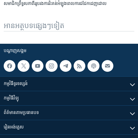
​សមាជិក​ព្រឹទ្ធសភាពីររូបរងការរិះគន់​អំឡុងពេលការជជែក​ដេញ​ដោល​
អានអត្ថបទផ្សេងៗទៀត
បណ្តាញ​សង្គម
កម្មវិធី​ទូរទស្សន៍
កម្មវិធី​វិទ្យុ
ព័ត៌មាន​តាមប្រធានបទ​
រៀន​​អង់គ្លេស