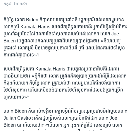
កក្កដា​ ២០១៩។
ក៏ប៉ុន្តែ ​លោក​ Biden ​ក៏​បាន​វាយ​បកប្រឆាំង​នឹង​ពួក​អ្នក​រិះគន់​លោក ​រួម​មាន
លោក​ស្រី Kamala Harris ​សមាជិក​ព្រឹទ្ធសភាមក​ពី​រដ្ឋ​កាលីហ្វ័រញ៉ា​អំពី​ការ​
ប្រណាំង​ប្រជែង​នៃ​ផែនការ​ថែ​ទាំ​សុខភាព​របស់​អស់​លោក។​ លោក ​Joe
Biden ​បេក្ខជន​ខាង​គណបក្ស​ប្រជា​ធិបតេយ្យ​បាន​ថ្លែងថា៖ «និយាយ​ឲ្យ​
ត្រង់ទៅ ​លោកស្រី ​មិន​អាច​ផ្តួល​ប្រធានាធិបតី​ ត្រាំ ​ដោយ​ផែនការ​ថែទាំសុខ
ភាព​ជាន់​គ្នាបាន​ទេ»។
​សមាជិក​ព្រឹទ្ធសភា ​Kamala Harris ​ជា​បេក្ខជន​ប្រធានា​ធិបតី​ដែរ​នោះ ​
បាន​និយាយថា៖ «ខ្ញុំ​គិតថា ​លោក​ ត្រូវ​តែ​គិត​ឲ្យ​បាន​ប្រាកដ​អំពី​អ្វី​ដែល​លោក
​កំពុង​និយាយ។ ក៏​ប៉ុន្តែ លោក ​ត្រូវ​យល់​ថា ​ពលរដ្ឋ​អាមេរិកាំង​ចង់បាន​ការ
ថែទាំ​សុខ​ភាព ​ហើយ​គេ​មិន​ចង់​បាន​ការថែទាំ​សុខភាព​ដែល​បង់​ប្រាក់​ច្រើន​
ហួស​នោះ​ទេ»។
លោក ​Biden​ ក៏​បាន​ប៉ះ​ទង្គិច​ពាក្យ​សម្តី​អំពី​បញ្ហា​អន្តោ​ប្រវេសន៍​ជាមួយ​លោក​
Julian Castro ​អតីតរដ្ឋ​មន្រ្តី​របស់​លោក​អូបាម៉ា​ផងដែរ។ លោក ​Joe
Biden​ បាននិយាយ​ថា៖ «បើ​លោក ​អ្នក ​ឆ្លង​កាត់​ព្រំ​ដែន​ខុស​ច្បាប់ លោក ​