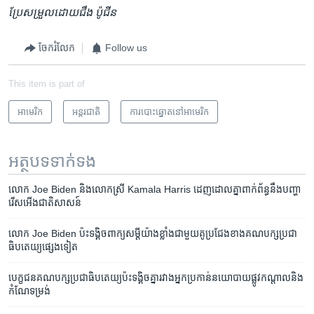
ប្រែសម្រួល​ដោយជឹង ​ប៉ូជីន
ចែករំលែក
Follow us
This item is part of
អាមេរិក​
អន្តរជាតិ
ការបោះឆ្នោតនៅអាមេរិក
អត្ថបទ​ទាក់ទង
លោក ​Joe Biden ​និង​លោក​ស្រី ​Kamala Harris ​ដេញ​ដោលគ្នា​ពាក់​ព័ន្ធ​នឹង​បញ្ហា​
រើស​អើង​ជាតិ​សាសន៍
​លោក Joe Biden ​ប៉ះ​ទង្គិច​ពាក្យ​សម្តី​យ៉ាង​ខ្លាំង​ជាមួយ​គូ​ប្រជែង​ខាង​គណបក្ស​ប្រជា​
ធិបតេយ្យ​ផ្សេង​ទៀត
​បេក្ខជន​គណបក្ស​ប្រជាធិបតេយ្យ​ប៉ះទង្គិច​គ្នា​រវាងអ្នក​​​ប្រកាន់​នយោបាយ​ផ្លូវ​កណ្តាល​និង​
កំណែទម្រង់