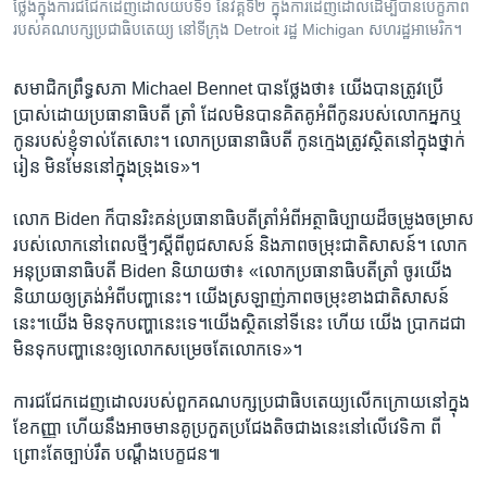
ថ្លែង​ក្នុង​ការ​ជជែក​ដេញ​ដោល​យប់​ទី​១ នៃ​វគ្គ​ទី​២ ក្នុង​ការ​ដេញ​ដោល​ដើម្បី​បាន​បេក្ខភាព​
របស់​គណបក្ស​ប្រជាធិបតេយ្យ នៅ​ទីក្រុង Detroit រដ្ឋ Michigan សហរដ្ឋ​អាមេរិក។
សមាជិក​ព្រឹទ្ធសភា​ Michael Bennet​ បាន​ថ្លែង​ថា៖ ​យើង​បាន​ត្រូវ​ប្រើ​
ប្រាស់​ដោយ​ប្រធានាធិបតី​ ត្រាំ​ ដែល​មិន​បាន​គិតគូ​អំពី​កូនរបស់​លោក​អ្នក​ឬ​
កូន​របស់ខ្ញុំ​ទាល់​តែ​សោះ។ លោក​ប្រ​ធានា​ធិបតី ​កូនក្មេង​ត្រូវ​ស្ថិត​នៅ​ក្នុង​ថ្នាក់​
រៀន ​មិន​មែន​នៅ​ក្នុង​ទ្រុង​ទេ»។
លោក Biden​ ក៏​បាន​រិះគន់​ប្រធានា​ធិបតី​ត្រាំ​អំពី​អត្ថាធិប្បាយ​ដ៏​ចម្រូង​ចម្រាស​
របស់​លោក​នៅ​ពេល​ថ្មីៗ​ស្តីពី​ពូជសាសន៍ ​និង​ភាព​ចម្រុះ​ជាតិសាសន៍។ លោក​
អនុ​ប្រធា​នា​ធិបតី ​Biden​ និយាយ​ថា៖ «លោក​ប្រធានា​ធិបតី​ត្រាំ ​ចូរ​យើង​
និយាយ​ឲ្យ​ត្រង់​អំពី​បញ្ហា​នេះ។ ​យើង​ស្រឡាញ់​ភាព​ចម្រុះ​ខាង​ជាតិ​សាសន៍​
នេះ។​យើង ​មិន​ទុក​បញ្ហានេះទេ។​យើងស្ថិតនៅ​ទី​នេះ​ ​ហើយ យើង ប្រាកដ​ជា
មិនទុក​បញ្ហា​នេះ​ឲ្យ​លោក​សម្រេច​តែ​លោក​ទេ»។
ការជជែក​ដេញ​ដោល​របស់​ពួក​គណបក្ស​ប្រជាធិបតេយ្យ​លើក​ក្រោយ​នៅ​ក្នុង​
ខែ​កញ្ញា ​ហើយ​នឹង​អាច​មាន​គូ​ប្រកួត​ប្រជែង​តិច​ជាង​នេះ​នៅ​លើ​វេទិកា ​ពី​
ព្រោះ​តែ​ច្បាប់​រឹត បណ្តឹង​បេក្ខជន៕