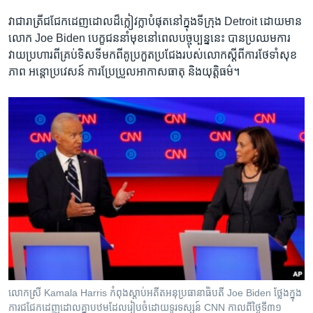
វាជា​រាត្រី​ជជែក​ដេញ​ដោល​ដ៏​ក្លៀវ​ក្លា​បំផុត​នៅ​ក្នុង​ទីក្រុង ​Detroit​ ដោយ​មាន​
លោក​ Joe Biden ​បេក្ខជន​នាំមុខនៅ​ពេល​បច្ចុប្បន្ន​នេះ ​បាន​ប្រឈម​ការ​
វាយ​ប្រហារ​ពី​គ្រប់​ទិសទី​មក​ពីគូ​ប្រកួត​ប្រជែង​របស់​លោក​ស្តីពី​ការ​ថែទាំ​សុខ
ភាព ​អន្តោ​ប្រវេសន៍ ​ការ​ប្រែប្រួល​អាកាសធាតុ ​និង​យុត្តិធម៌។
លោក​ស្រី ​Kamala Harris​ កំពុង​ស្ដាប់​អតីត​អនុប្រធានាធិបតី Joe Biden ថ្លែង​ក្នុង​
ការ​ជជែក​ដេញ​ដោល​គ្នា​បឋមដែល​រៀប​ចំ​ដោយ​ទូរទស្សន៍​ CNN កាល​ពី​ថ្ងៃ​ទី​៣១