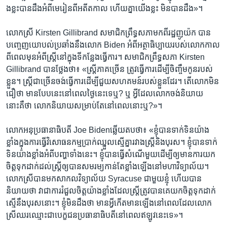
ង​ខ្លះ​បាន​ដឹង​អំពីមេរៀន​ពី​អតីតកាល ​ហើយ​គ្នា​យើង​ខ្លះ ​មិន​បាន​ដឹង»។
លោក​ស្រី ​Kirsten Gillibrand​ សមាជិក​ព្រឹទ្ធសភា​មក​ពី​រដ្ឋ​ញូយ៉ក ​បាន​
បញ្ចេញ​យោ​បល់​ប្រឆាំង​នឹងលោក ​Biden​ អំពី​អត្ថាធិប្បាយរបស់​លោក​កាល​
ពី​ពេល​មុន​អំពី​ស្រ្តី​នៅ​ក្នុង​ទីកន្លែង​ធ្វើ​ការ។ សមាជិក​ព្រឹទ្ធសភា ​Kirsten
Gillibrand​ បាន​ថ្លែង​ថា៖ «ស្រ្តី​ភាគ​ច្រើន ​ត្រូវ​ធ្វើ​ការ​ដើម្បី​ចិញ្ចឹម​កូន​របស់​
ខ្លួន។ ស្រ្តី​ជាច្រើន​ចង់​ធ្វើ​ការ​ដើម្បី​ជួយ​សហ​គមន៍​របស់​ខ្លួនដែរ។ តើ​លោក​មិន​
ជឿថា ​មាន​បែប​នេះ​នៅពេល​ថ្ងៃ​នេះ​ទេ​ឬ? ឬ ​អ្វី​ដែល​លោក​ចង់​និយាយ​
នោះគឺ​ថា ​លោក​និយាយ​សម្រាប់​តែ​នៅ​ពេល​នោះ​ឬ?»។
លោក​អនុ​ប្រធានា​ធិបតី Joe Bidenឆ្លើយ​តប​ថា៖ «ខ្ញុំ​បាន​ទាក់​ទិន​យ៉ាង​
ខ្លាំងក្នុង​ការ​ធ្វើ​វិសោធនកម្ម​ប្រាក់​ឈ្នួល​ស្មើ​គ្នា​រវាង​ស្រ្តី​និង​បុរស។ ខ្ញុំបានទាក់​
ទិន​យ៉ាងខ្លាំង​អំពី​បញ្ហា​ទាំង​នេះ។​ ខ្ញុំ​បានធ្វើ​សំណើ​មួយដើម្បី​ឲ្យ​មាន​ការ​យក​
ចិត្ត​ទុក​ដាក់​ដល់​ស្រ្តី​ឲ្យ​បាន​សមរម្យ​កាន់​តែ​ខ្លាំង​ឡើង​នៅមហា​វិទ្យា​ល័យ។
លោក​ស្រី​បាន​មកសាកល​វិទ្យា​ល័យ​ Syracuse​ ជាមួយ​ខ្ញុំ ​ហើយ​បាន​
និយាយ​ថា ​វា​ជា​ការ​រំជួល​ចិត្ត​យ៉ាង​ខ្លាំង​ដែល​ស្រ្តី​ត្រូវ​បាន​គេ​យក​ចិត្ត​ទុក​ដាក់​
ស្មើ​នឹង​បុរស​នោះ។ ខ្ញុំ​មិន​ដឹង​ថា ​មាន​អ្វី​កើត​មាន​ឡើង​នៅ​ពេលដែល​លោក​
ស្រី​ឈរ​ឈ្មោះ​ជា​បេក្ខជន​ប្រធានា​ធិបតី​នៅ​ពេល​ឥឡូវ​នេះ​ទេ»។