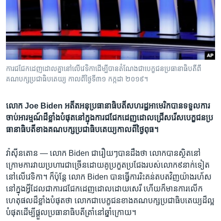
រចនា
សម្ព័ន្ធ​
Khmer English
រំលង​
និង​
បណ្តាញ​សង្គម
ចូល​
ទៅ​
ការ​ជជែក​ដេញ​ដោល​គ្នា​នៅ​លើ​វេទិកា​ដើម្បី​បាន​តំណែង​ជា​បេក្ខជន​ប្រធានាធិបតី​ពី
កាន់​
គណបក្ស​ប្រជាធិបតេយ្យ កាល​ពី​ថ្ងៃ​ទី​៣១ កក្កដា ២០១៩។
ទំព័រ​
ភាសា
ស្វែង​
លោក​ Joe Biden​ អតីត​អនុ​ប្រធានា​ធិបតី​សហរដ្ឋ​អាមេរិក​បាន​ទទួល​ការ​
រក
ចាប់​អារម្មណ៍​ដ៏​ខ្លាំង​បំផុត​នៅ​ក្នុង​ការ​ជជែក​ដេញ​ដោល​ជ្រើស​រើស​បេក្ខជន​ប្រ​
ធា​នាធិបតី​ខាង​គណបក្ស​ប្រ​ជាធិបតេយ្យ​កាល​ពី​ថ្ងៃ​ពុធ។
វ៉ាស៊ីនតោន —
​លោក​ Biden​ ជា​រឿយៗ​បាន​ដឹងថា ​លោក​បាន​ស្ថិត​នៅ​
ក្រោម​ការ​វាយ​ប្រហារ​ជា​ច្រើន​ដោយ​គូ​ប្រកួត​ប្រជែង​របស់​លោក​៩​នាក់​ទៀត​
នៅ​លើ​វេទិកា។ ក៏ប៉ុន្តែ ​លោក ​Biden បាន​ធ្វើ​ការរិះគន់​តប​ត​វិញ​យ៉ាង​រហ័ស​
នៅ​ក្នុង​អ្វី​ដែល​ជា​ការ​ជជែក​ដេញ​ដោល​ដោយ​សេរី​ ហើយ​ក៏​មាន​ការ​លើក​
ហេតុផល​ដ៏​ខ្លាំង​បំផុតថា ​លោក​ជា​បេក្ខ​ជនខាង​គណ​បក្ស​ប្រជា​ធិបតេយ្យ​ដ៏​ល្អ​
បំផុត​ដើម្បី​ផ្តួល​ប្រធានា​ធិបតី​ត្រាំ​នៅ​ឆ្នាំ​ក្រោយ។​