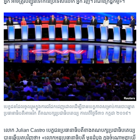
អ្នក ​អាច​ត្រូវបញ្ជូន​ទៅ​កាន់​ប្រទេសលោក ​អ្នក​ វិញ។ វា​ជា​ឧក្រិដ្ឋកម្ម»។
បេក្ខជន​ដែល​ចូល​រួម​ក្នុង​ការ​ជជែក​ដេញ​ដោល​ដើម្បី​បាន​បេក្ខភាព​សម្រាប់​ការ​បោះ​ឆ្នោត​
ប្រធានាធិបតី​អាមេរិក ពី​គណបក្ស​ប្រជាធិបតេយ្យ កាល​ពី​ថ្ងៃ​ទី​៣១ កក្កដា​ ២០១៩។
លោក ​Julian Castro ​បេក្ខជន​ប្រធានា​ធិបតី​ខាង​គណបក្ស​ប្រ​ជាធិបតេយ្យ
​បាន​ឆ្លើយ​តប​វិញ​ថា៖ «លោក​អនុ​ប្រធានា​ធិបតី ​មុនដំបូង ក្នុង​ចំណោម​គ្នា​យើ​