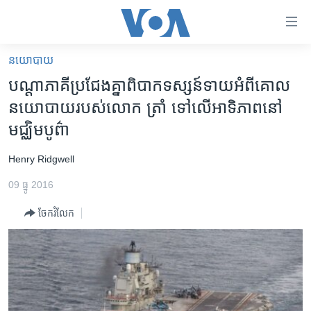
ភ្ជាប់​
ទៅ​
គេហទំព័រ​
នយោបាយ
កម្ពុជា
ទាក់ទង
បណ្តា​ភាគី​ប្រជែង​គ្នា​ពិបាក​ទស្សន៍ទាយ​អំពី​គោល​
រំលង​
អន្តរជាតិ
នយោបាយ​របស់​លោក ត្រាំ ទៅ​លើ​អាទិភាព​នៅ​
និង​
អាមេរិក
មជ្ឈិម​បូព៌ា
ចូល​
ទៅ​​
ចិន
Henry Ridgwell
ទំព័រ​
ហេឡូវីអូអេ
ព័ត៌មាន​​
09 ធ្នូ 2016
តែ​
កម្ពុជាច្នៃប្រតិដ្ឋ
ម្តង
ចែករំលែក
ព្រឹត្តិការណ៍ព័ត៌មាន
រំលង​
និង​
ទូរទស្សន៍ / វីដេអូ​
ចូល​
វិទ្យុ / ផតខាសថ៍
ទៅ​
ទំព័រ​
កម្មវិធីទាំងអស់