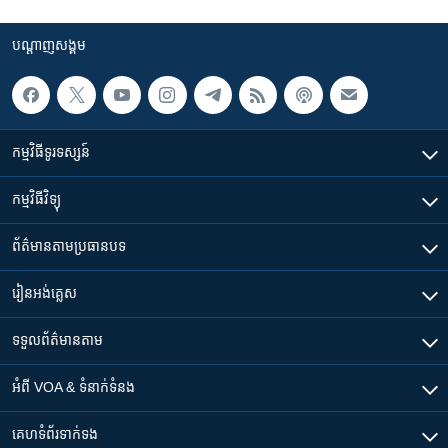
បណ្តាញ​សង្គម
កម្មវិធី​ទូរទស្សន៍
កម្មវិធី​វិទ្យុ
ព័ត៌មាន​តាមប្រធានបទ​
រៀន​​អង់គ្លេស
ទទួល​ព័ត៌មាន​តាម
អំពី​ VOA & ទំនាក់ទំនង
គេហទំព័រ​​ទាក់ទង