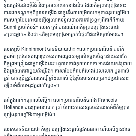
នុយក្លេអ៊ែរ​រវាង​អ៊ីរ៉ង់​ និង​ប្រទេស​លោក​ខាង​លិច ដែល​កិច្ច​ព្រម​ព្រៀង​នោះ​
បាន​ដក​ទណ្ឌកម្មពី​ប្រទេស​អ៊ីរ៉ង់​ ជា​ថ្នូរ​នឹង​ការ​កម្រិត​សកម្មភាព​នុយក្លេអ៊ែរ។
ការ​សន្យា​បែប​នេះ​បាន​ធ្វើ​ឲ្យ​លោក​ទទួល​បាន​ការ​គាំទ្រ​ខ្លះៗ​ពី​ភាគី​និកាយ​ ​
Sunni ​ប្រចាំ​តំបន់។ ​លោក ត្រាំ​ បាន​ពណ៌នា​កិច្ចព្រមព្រៀង​នេះ​ថា​ជា
«គ្រោះថ្នាក់» ​និង​ជា «កិច្ចព្រមព្រៀង​អាក្រក់​បំផុត​ដែល​មិន​ធ្លាប់​មាន»។ ​
លោកស្រី ​Kinninmont ​បាន​និយាយ​ថា៖ «លោក​ប្រធានាធិបតី ​បារ៉ាក់
អូបាម៉ា ​ត្រូវ​បាន​បណ្តា​ប្រទេស​តាម​ឈូង​សមុទ្រ​មិន​ចូល​ចិត្ត ​ដោយ​សារ​តែ​
កិច្ចព្រមព្រៀង​ជាមួយ​អ៊ីរ៉ង់​នេះ។ ពួក​គេ​ចាត់​ទុក​លោក​ថា ​មាន​ជំហរ​ទន់​ជ្រាយ​
និង​ត្រង់​ពេក​ជា​មួយ​នឹង​អ៊ីរ៉ង់។ ភាសា​បែប​គំរាម​កំហែង​ដែល​លោក ដូណាល់
ត្រាំ​ បាន​ប្រើ​ត្រូវ​បាន​គេ​ជឿ​ខ្លាំង​ណាស់​ ប៉ុន្តែមិនមាន​ភាពប្រាកដប្រជា​សោះ​
ឡើយ​អំពី​ការ​អនុវត្ត​ជាក់​ស្តែង»។
នៅ​ក្នុង​ពាក់​កណ្តាល​ខែ​វិច្ឆិកា ​លោក​ប្រធានាធិបតី​បារាំង ​Francois
Hollande ​បាន​ព្រមាន​លោក​ ត្រាំ​ ចំពោះការ​សន្យា​របស់​លោក​អំពី​កិច្ច​ព្រម
ព្រៀង​នុយក្លេអ៊ែរ​ជាមួយ​អ៊ីរ៉ង់។​
លោក​បាន​និយាយ​ថា កិច្ចព្រមព្រៀង​នេះ​ផ្តល់​នូវ​ការ​ធានា​ ហើយ​បើ​គ្មាន​វា​ទេ ​