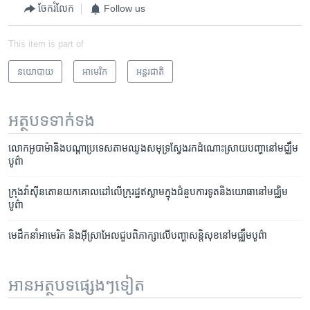
ចែករំលែក
Follow us
This item is part of
នយោបាយ
អាមេរិក​
អន្តរជាតិ
អត្ថបទ​ទាក់ទង
លោក​អូបាម៉ា​និង​បណ្តា​ប្រទេស​តាម​ឈូង​សមុទ្រ​ស្វែងរក​ដំណោះស្រាយ​បញ្ហា​នៅ​មជ្ឈឹម
បូព៌ា
ក្រុង​វ៉ាស៊ីនតោន​យក​គោលដៅ​លើ​ក្រុ​រដ្ឋ​ឥស្លាម​ក្នុង​ជំនួប​ការទូត​និង​យោធា​នៅ​មជ្ឈិម​
បូព៌ា
មេដឹកនាំ​អាមេរិក​ និង​អ៊ីស្រាអែល​ជួប​ពិភាក្សា​លើ​បញ្ហា​សន្តិសុខ​​នៅ​មជ្ឈឹមបូព៌ា
អានអត្ថបទផ្សេងៗទៀត