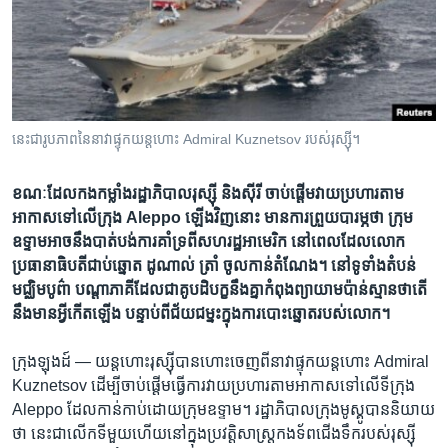
រចនា
សម្ព័ន្ធ​
Khmer English
រំលង​
និង​
បណ្តាញ​សង្គម
ចូល​
ទៅ​
នេះ​ជា​រូបភាព​នៃ​នាវា​ផ្ទុក​យន្ត​ហោះ​ ​Admiral Kuznetsov របស់​រុស្ស៊ី។
កាន់​
ទំព័រ​
ភាសា
ខណៈ​ដែល​កង​កម្លាំង​រដ្ឋាភិបាល​រុស្ស៊ី​ និង​ស៊ីរី​ ចាប់​ផ្តើម​​វាយ​ប្រហារ​តាម​
ស្វែង​
អាកាស​ទៅ​លើ​ក្រុង Aleppo ឡើង​វិញ​នោះ​ ​មាន​ការ​ព្រួយបារម្ភ​ថា​ ក្រុម​
រក
ឧទ្ទាម​អាច​នឹង​បាត់​បង់​ការ​គាំទ្រ​ពី​សហរដ្ឋ​អាមេរិក​ នៅ​ពេល​ដែល​លោក​
ប្រធានាធិបតី​ជាប់​ឆ្នោត ដូណាល់​ ត្រាំ​ ចូល​កាន់​តំណែង។ នៅ​ទូទាំង​តំបន់​
មជ្ឈិម​បូព៌ា​ បណ្តា​ភាគី​ដែល​ជា​គូបដិបក្ខ​នឹង​គ្នា​កំពុង​ព្យាយាម​ប៉ាន់ស្មាន​ថា​តើ​
នឹង​មាន​អ្វី​កើត​ឡើង​ បន្ទាប់​ពី​​ជ័យជម្នះ​ក្នុង​ការ​បោះ​ឆ្នោត​របស់​លោក។
ក្រុង​ឡុងដ៍ —
យន្តហោះ​រុស្ស៊ី​បាន​ហោះ​ចេញ​ពី​នាវា​ផ្ទុក​យន្ត​ហោះ​ ​Admiral
Kuznetsov​ ដើម្បី​ចាប់​ផ្តើម​ធ្វើ​ការ​វាយ​ប្រហារ​តាម​អាកាស​ទៅ​លើ​ទីក្រុង​
Aleppo ​ដែល​កាន់​កាប់​ដោយ​ក្រុម​ឧទ្ទាម។ រដ្ឋាភិបាល​ក្រុង​មូស្គូ​បាន​និយាយ​
ថា ​នេះ​ជា​លើក​ទីមួយ​ហើយ​នៅ​ក្នុង​ប្រវត្តិសាស្រ្ត​កងទ័ព​ជើង​ទឹក​របស់​រុស្ស៊ី​