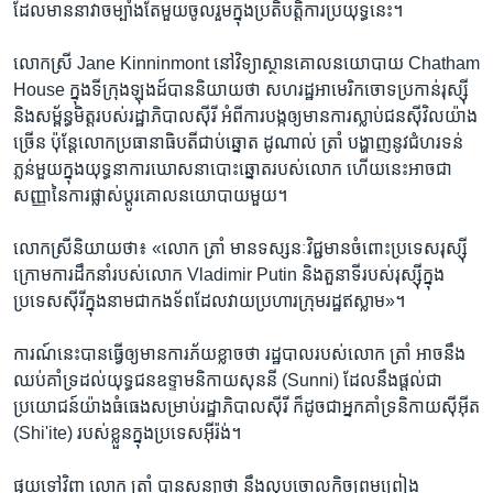
ដែលមាន​នាវា​ចម្បាំង​តែ​មួយ​ចូលរួម​ក្នុង​ប្រតិបត្តិការ​ប្រយុទ្ធនេះ។
លោកស្រី ​Jane Kinninmont ​នៅ​វិទ្យាស្ថាន​គោលនយោបាយ​ Chatham
House ​ក្នុង​ទីក្រុង​ឡុងដ៍​បាន​និយាយ​ថា ​សហរដ្ឋ​អាមេរិក​ចោទ​ប្រកាន់​រុស្ស៊ី ​
និង​សម្ព័ន្ធ​មិត្ត​របស់​រដ្ឋាភិបាល​ស៊ីរី​ អំពី​ការ​បង្ក​ឲ្យ​មាន​ការ​ស្លាប់​ជន​ស៊ីវិល​យ៉ាង​
ច្រើន ​ប៉ុន្តែ​លោក​ប្រធានាធិបតី​ជាប់​ឆ្នោត ដូណាល់ ត្រាំ​ បង្ហាញ​នូវ​ជំហរ​ទន់​
ភ្លន់​មួយ​ក្នុង​យុទ្ធនាការ​ឃោសនា​បោះឆ្នោត​របស់​លោក ហើយ​នេះ​អាច​ជា​
សញ្ញា​នៃ​ការ​ផ្លាស់​ប្តូរ​គោលនយោបាយ​មួយ។
លោក​ស្រី​និយាយ​ថា៖ «លោក ត្រាំ​ មាន​ទស្សនៈ​វិជ្ជមាន​ចំពោះ​ប្រទេស​រុស្ស៊ី ​
ក្រោម​ការ​ដឹកនាំ​របស់​លោក Vladimir Putin ​និង​តួនាទី​របស់​រុស្ស៊ី​ក្នុង​
ប្រទេស​ស៊ីរី​ក្នុង​នាម​ជា​កងទ័ពដែល​វាយប្រហារ​ក្រុម​រដ្ឋ​ឥស្លាម»។
ការណ៍​នេះ​បាន​ធ្វើ​ឲ្យ​មាន​ការ​ភ័យខ្លាច​ថា រដ្ឋបាល​របស់​លោក ត្រាំ​ អាច​នឹង​
ឈប់​គាំទ្រ​ដល់​យុទ្ធជន​ឧទ្ទាម​និកាយ​សុននី (Sunni) ​ដែល​នឹង​ផ្តល់ជា​
ប្រយោជន៍​យ៉ាង​ធំធេង​សម្រាប់​រដ្ឋាភិបាល​ស៊ីរី ក៏​ដូច​ជា​អ្នក​គាំទ្រ​និកាយ​ស៊ីអ៊ីត
​(Shi'ite) ​របស់​ខ្លួន​ក្នុង​ប្រទេស​អ៊ីរ៉ង់។
ផ្ទុយ​ទៅ​វិញ ​លោក ត្រាំ​ បាន​សន្យា​ថា ​នឹង​លុប​ចោល​កិច្ចព្រមព្រៀង​