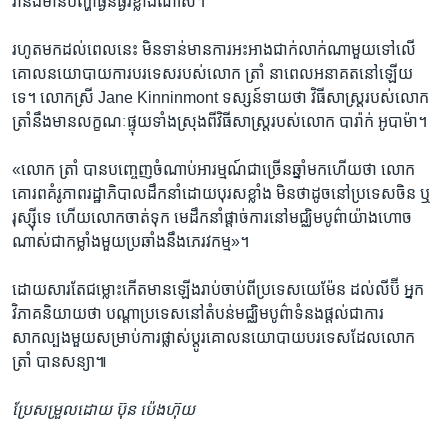
វា​នឹង​មាន​បញ្ហា​ធ្ងន់ធ្ងរ​ខ្លាំង​ណាស់។
រហូត​មក​ដល់​ពេល​នេះ​ មិន​ទាន់​មាន​ការ​អះអាង​ជាក់​លាក់​ណា​មួយ​ទៅ​លើ​
គោលនយោបាយ​ការបរទេស​របស់​លោក ត្រាំ​ នា​ពេល​អនាគត​នៅ​ឡើយ​
ទេ។ លោកស្រី ​Jane Kinninmont ​ទស្សន៍ទាយ​ថា វិធីសាស្រ្ត​របស់​លោក​
ត្រាំ​នឹង​មាន​លក្ខណៈ​ផ្ទុយ​ទាំង​ស្រុង​ពីវិធីសាស្រ្ត​របស់​លោក​ បារ៉ាក់ អូបាម៉ា។
«លោក ​ត្រាំ​ បាន​បញ្ចេញ​ចំណាប់​អារម្មណ៍​ជា​ច្រើន​ឆ្នាំ​មក​ហើយ​ថា ​លោក​
គោរព​គំរូភាព​រដ្ឋាភិបាល​ដឹកនាំ​ដោយបុរស​ខ្លាំង​ មិន​ថា​ដូចនៅ​ប្រទេស​ចិន ឬ​
រុស្ស៊ី​ទេ​ ហើយ​លោកចាត់​ទុក មេដឹកនាំផ្តាច់​ការ​នៅ​មជ្ឈិមបូព៌ាយ៉ាង​ហោច​
ណាស់​ជា​កម្លាំង​មួយ​ប្រឆាំង​នឹង​ភេរវកម្ម​»។
ដោយ​សារ​តែ​ជម្លោះ​កើត​មាន​ឡើង​រាប់​ចាប់​ពីប្រទេស​យេម៉ែន​ ដល់​លីប៊ី​ អ្នក​
វិភាគ​និយាយ​ថា ​បណ្តា​ប្រទេស​នៅ​តំបន់​មជ្ឈិមបូព៌ាទំនង​ផ្តល់ជា​ការ​
សាកល្បង​មួយ​សម្រាប់ការ​ផ្លាស់​ប្តូរ​គោលនយោបាយ​បរទេស​ដែល​លោក
ត្រាំ​ បាន​សន្យា៕
ប្រែ​សម្រួល​ដោយ ប៊ុន ប៉េងហ៊ុយ