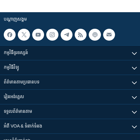
បណ្តាញ​សង្គម
កម្មវិធី​ទូរទស្សន៍
កម្មវិធី​វិទ្យុ
ព័ត៌មាន​តាមប្រធានបទ​
រៀន​​អង់គ្លេស
ទទួល​ព័ត៌មាន​តាម
អំពី​ VOA & ទំនាក់ទំនង