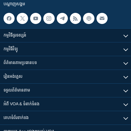
បណ្តាញ​សង្គម
កម្មវិធី​ទូរទស្សន៍
កម្មវិធី​វិទ្យុ
ព័ត៌មាន​តាមប្រធានបទ​
រៀន​​អង់គ្លេស
ទទួល​ព័ត៌មាន​តាម
អំពី​ VOA & ទំនាក់ទំនង
គេហទំព័រ​​ទាក់ទង