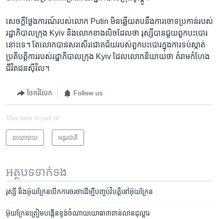
សេច​ក្តី​ថ្លែង​ការណ៍របស់​លោក​ Putin ​មិន​ឆ្លើយតប​នឹង​ការ​ចោទ​ប្រកាន់របស់
​រដ្ឋាភិបាល​ក្រុង​ Kyiv ​និង​លោក​ខាងលិច​ដែល​ថា​ រុស្សី​បាន​ជួយ​ពួក​បះបោរ​
នោះ​ទេ។​ តែលោក​បាន​សរសើរ​ជោគជ័យ​របស់​ពួក​បះបោរ​ក្នុង​ការ​ទប់ស្កាត់​
ប្រតិបត្តិការ​របស់​រដ្ឋាភិបាលក្រុង ​Kyiv ​ដែល​លោក​និយាយ​ថា ​គំរាម​កំហែង​
ជីវិត​ជន​ស៊ីវិល។
ចែករំលែក
Follow us
This item is part of
នយោបាយ
អន្តរជាតិ
អត្ថបទ​ទាក់ទង
រុស្សី​​​ និង​​​អ៊ុយក្រែន​​​បើក​​​ការ​​​ចរចា​​​​​​ដើម្បី​​​បញ្ចប់​​​វិបត្តិ​​​នៅ​​​អ៊ុយក្រែន
អ៊ុយក្រែន​​​ត្រៀម​​​​​​បង្កើន​​​ខ្ទង់​​​ចំណាយ​​​យោធា​​​​​​៣​​​ពាន់​​​លាន​​​ដុល្លារ