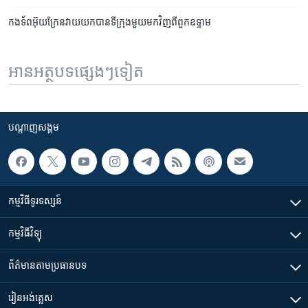
កងទ័ព​​​អ៊ុយក្រែន​​​វាយ​​​យក​​​បាន​​​ទីក្រុង​​​មួយ​​​មក​​​វិញ​​​ពី​​​ពួក​​​ឧទ្ទាម
អានអត្ថបទផ្សេងៗទៀត
បណ្តាញ​សង្គម
កម្មវិធី​ទូរទស្សន៍
កម្មវិធី​វិទ្យុ
ព័ត៌មាន​តាមប្រធានបទ​
រៀន​​អង់គ្លេស