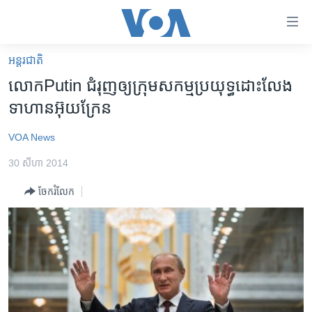
ភ្ជាប់​
ទៅ​
គេហទំព័រ​
អន្តរជាតិ
កម្ពុជា
ទាក់ទង
លោក​​​Putin​​​ ជំរុញ​​​ឲ្យ​​​ក្រុម​​​សកម្ម​​​ប្រយុទ្ធ​​​ដោះ​​​លែង​​​
រំលង​
អន្តរជាតិ
ទាហាន​​​អ៊ុយក្រែន
និង​
អាមេរិក
ចូល​
VOA News
ទៅ​​
ចិន
ទំព័រ​
30 សីហា 2014
ហេឡូវីអូអេ
ព័ត៌មាន​​
ចែករំលែក
តែ​
កម្ពុជាច្នៃប្រតិដ្ឋ
ម្តង
ព្រឹត្តិការណ៍ព័ត៌មាន
រំលង​
និង​
ទូរទស្សន៍ / វីដេអូ​
ចូល​
វិទ្យុ / ផតខាសថ៍
ទៅ​
ទំព័រ​
កម្មវិធីទាំងអស់