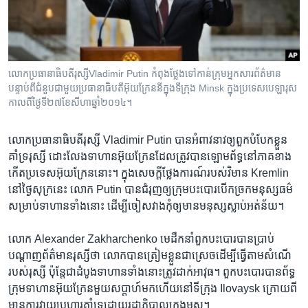
រចនា
សម្ព័ន្ធ​
Khmer English
រំលង​
និង​
បណ្តាញ​សង្គម
ចូល​
​​លោក​​​ប្រធានាធិបតី​​​រុស្សីVladimir Putin កំពុង​​​ថ្លែង​​​ទៅ​​​កាន់​​​ក្រុម​​​អ្នក​​​សារព័ត៌មាន​​​​​​
ទៅ​
បន្ទាប់​​​ពី​​​ជំនួប​​​ជា​​​មួយ​​​ប្រធានាធិបតី​​​អ៊ុយក្រែន​​​នី​​​ក្នុង​​​ទីក្រុង​​​​​​ Minsk ​​​ក្នុង​​​ប្រទេស​​​បេឡារុស​​​
កាន់​
កាល​​​ពី​​​ថ្ងៃ​​​ទី​​​២៧​​​ខែ​​​សីហា​​​ឆ្នាំ​​​២០១៤។
ទំព័រ​
ភាសា
ស្វែង​
លោក​ប្រធានាធិបតី​រុស្សី ​Vladimir Putin ​បាន​អំពាវនាវ​ឲ្យ​ពួក​បំបែក​ខ្លួន​
រក
គាំទ្រ​រុស្សី​ ដោះ​លែង​ទាហានអ៊ុយក្រែន​ដែលត្រូវ​បាន​ឡោមព័ទ្ធ​នៅ​ភាគ​ខាង
កើត​ប្រទេស​អ៊ុយក្រែន​នោះ។ ​ក្នុង​សេចក្ដី​ថ្លែង​ការណ៍​របស់​វិមាន​ Kremlin ​
នៅ​ថ្ងៃ​សុក្រ​នេះ ​លោក Putin ​បាន​ជំរុញ​ឲ្យ​ក្រុមបះបោរ​បើក​ច្រក​មនុស្សធម៌​
សម្រាប់​ទាហាន​ទាំង​នោះ​ ដើម្បី​ចៀសវាង​កុំ​ឲ្យ​មាន​មនុស្ស​ស្លាប់​អត់​ន័យ​។​
លោក ​Alexander Zakharchenko ​មេ​ដឹកនាំ​ពួក​បះបោរ​បាន​ប្រាប់​
បណ្ដាញ​ព័ត៌មាន​រុស្សី​ថា ​លោក​បាន​ត្រៀម​ខ្លួន​ជា​ស្រេច​ដើម្បី​ធ្វើ​តាម​សំណើ​
របស់​រុស្សី​ ប៉ុន្តែ​ជា​ដំបូង​ទាហាន​ទាំង​នោះ​ត្រូវ​ដាក់​អាវុធ។ ​ពួក​បះបោរ​បាន​ព័ទ្ធ​
ក្រុម​ទាហាន​អ៊ុយក្រែន​មួយ​សប្ដាហ៍​មក​ហើយ​នៅ​ទីក្រុង ​Ilovaysk ​ក្រោយ​ពី​
មាន​ការ​វាយ​ប្រហារ​គាំទ្រ​ដោយ​រដ្ឋាភិបាល​ក្រុង​មូស្គូ។