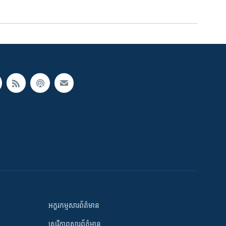
អក្ខរកម្មសារព័ត៌មាន
សេរីភាពសារព័ត៌មាន