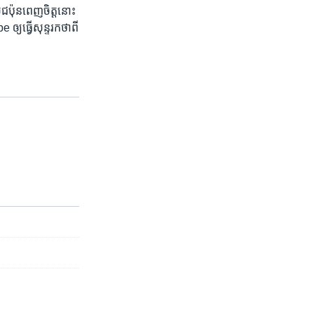
ជប៉ុន​ពេញ​ចិត្ត​នោះ​
្យ​ធ្វើ​សុន្ទរកថា​ពី​