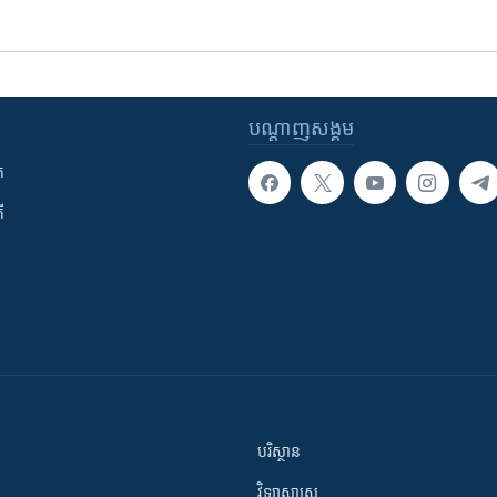
បណ្តាញ​សង្គម
ក
ី
បរិស្ថាន
វិទ្យាសាស្រ្ត