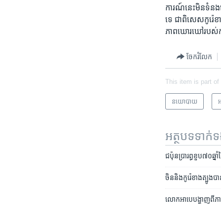
ការណ៍​នេះ​មិន​ទំនង​ទ
ទេ ជាពិសេស​កូរ៉េខាង​
ភាព​ឃោរឃៅ​របស់​កងទ័
ចែករំលែក
This item is part of
នយោបាយ
អ
អត្ថបទ​ទាក់
​ជប៉ុន​ប្រារព្ធ​​ខួប៧០​ឆ្ន
ចិន​​និង​កូរ៉េ​​ខាង​​ត្បូ
លោក​អាបេ​បង្ហាញ​ពី​ភាព