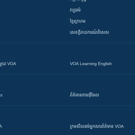
វប្បធម៌
ខ្មែរក្រហម
សេចក្តីរាយការណ៍ពិសេស
ស​​ជាមួយ VOA
VOA Learning English
ts
ព័ត៌មាន​តាម​អ៊ីមែល
OA
ក្រម​​​សីលធម៌​​​អ្នក​​​សារព័ត៌មាន VOA