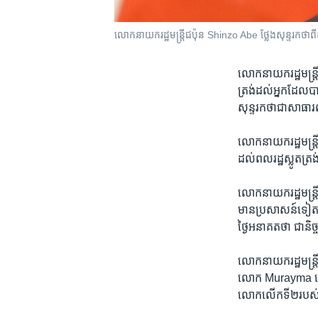
លោក​នាយក​រដ្ឋ​មន្រ្តី​ជប៉ុន Shinzo Abe ថ្លែង​សុន្ទរកថា​ពី​
លោក​នាយក​រដ្ឋ​មន្រ្ត
ត្រង់​ដល់​អ្នក​ដែល​
សុន្ទរកថា​ជា​សាធារ
លោក​នាយករដ្ឋ​មន្រ្ត
ដល់​ពលរដ្ឋ​ស្លូត​ត្រ
លោក​នាយក​រដ្ឋមន្រ្ត
មាន​ប្រសាសន៍​ទៀត​ថា
ថ្ងៃ​អនាគត​ថា ​ជានិច្
លោក​នាយករដ្ឋ​មន្រ្តី
លោក Murayma នៅឆ្ន
លោក​លើក​ទី​២​របស់​ជប