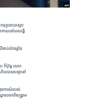
ែក​ទុក្ខ​ដោយ​ស្មោះ
ីតកាល​នៅ​ពេល​ធ្វើ​
ាប់​យ៉ាង​ខ្លាំង​
​ក៏ប៉ុន្តែ ​លោក​
ស​ហើយ​បាន​សន្យា​នៅ​
្លែងការណ៍​របស់​
ាល​មក​ពី​សង្គ្រាម​