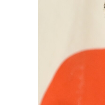
រចនា
សម្ព័ន្ធ​
រំលង​
និង​
ចូល​
ទៅ​
កាន់​
ទំព័រ​
ស្វែង​
រក