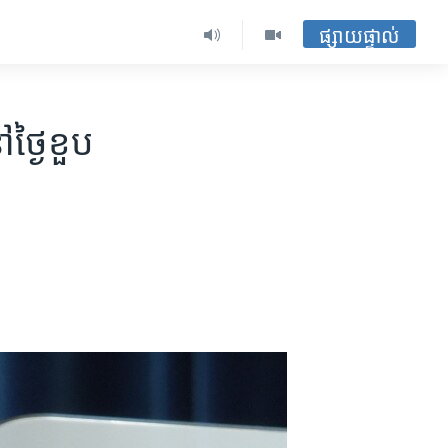
ផ្សាយផ្ទាល់
ថ្ងៃ​ខួប​