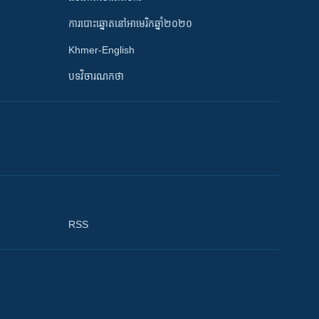
ការបោះឆ្នោតនៅអាមេរិកឆ្នាំ២០២០
Khmer-English
បទវិចារណកថា
RSS