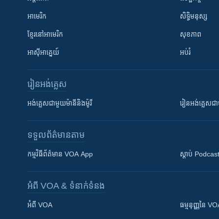
អាមេរិក
សិទ្ធិមនុស្ស
ខ្មែរ​នៅអាមេរិក
សុខភាព
អាស៊ីអាគ្នេយ៍
អប់រំ
រៀន​​អង់គ្លេស
អង់គ្លេស​ជាមួយ​ម៉ានី​និង​ម៉ូរី
រៀន​​​​​​អង់គ្លេ
ទទួល​ព័ត៌មាន​តាម
កម្មវិធី​ព័ត៌មាន VOA App
ស្តាប់ Podcas
អំពី​ VOA & ទំនាក់ទំនង
អំពី​ VOA
ធម្មនុញ្ញ​នៃ V