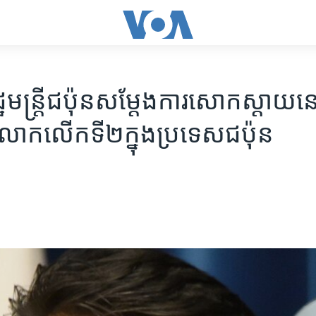
​មន្រ្តី​ជប៉ុន​សម្តែង​ការ​សោកស្តាយ​នៅ​
លោក​លើក​ទី​២​ក្នុង​ប្រទេស​ជប៉ុន