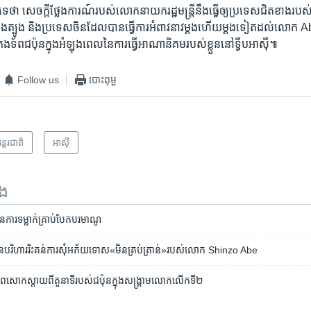
េ​ថា សេចក្តី​ថ្លែងការណ៍​របស់​លោក​នាយករដ្ឋ​មន្រ្តី​នឹង​ធ្វើ​ឲ្យ​ប្រទេស​ជិត​ខាង​របស់​
ត្បូង​ និង​ប្រ​ទេស​ចិន​ដែល​បាន​ធ្វើ​ការ​អំពាវនាវ​ម្តង​ហើយ​ម្តង​ទៀត​ដល់​លោក​ Abe ឲ
ព​ជប៉ុន​ក្នុង​អំឡុងពេល​នៃ​ការ​ធ្វើ​អាណា​និគម​របស់​ខ្លួន​នៅ​ទ្វីប​អាស៊ី៕
Follow us
បោះពុម្ព
ន្តរជាតិ
អាស៊ី
ទង
ាំ​នៃ​ការ​ទម្លាក់​គ្រាប់បែក​បរមាណូ
ង​​បាន​​បរិហារ​​រិះគន់​​ការ​សុំ​អភ័យ​ទោស​​«មិន​គ្រប់​គ្រាន់»​​របស់​​លោក​ ​Shinzo​ Abe
​សោកស្តាយ​ពី​តួនាទី​របស់​ជប៉ុន​​ក្នុង​សង្រ្គាម​លោក​លើក​ទី២