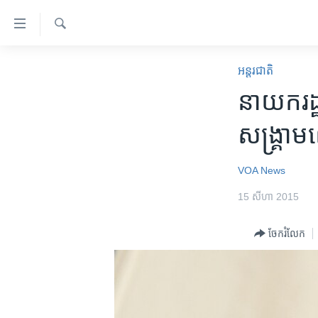
ភ្ជាប់​
ទៅ​
គេហទំព័រ​
ស្វែង​
កម្ពុជា
រក
អន្តរជាតិ
ទាក់ទង
អន្តរជាតិ
នាយក​រដ្ឋ
រំលង​
និង​
អាមេរិក
សង្គ្រាម​
ចូល​
ចិន
ទៅ​​
ទំព័រ​
ហេឡូវីអូអេ
VOA News
ព័ត៌មាន​​
កម្ពុជាច្នៃប្រតិដ្ឋ
15 សីហា 2015
តែ​
ម្តង
ព្រឹត្តិការណ៍ព័ត៌មាន
ចែករំលែក
រំលង​
ទូរទស្សន៍ / វីដេអូ​
និង​
ចូល​
វិទ្យុ / ផតខាសថ៍
ទៅ​
កម្មវិធីទាំងអស់
ទំព័រ​