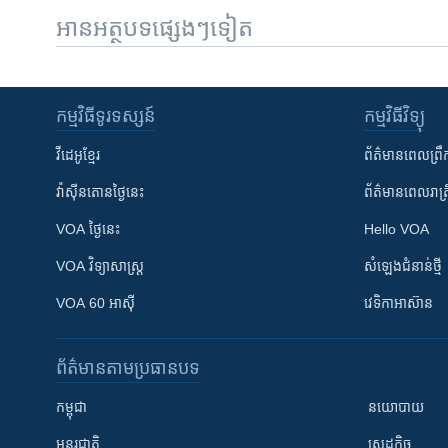
អានអត្ថបទផ្សេងៗទៀត
កម្មវិធី​ទូរទស្សន៍
កម្មវិធី​វិទ្យុ
វីដេអូ​ខ្មែរ
ព័ត៌មាន​ពេល​ព្រឹ
វ៉ាស៊ីនតោន​ថ្ងៃ​នេះ
ព័ត៌មាន​​ពេល​រាត្រ
VOA ថ្ងៃនេះ
Hello VOA
VOA ​វិទ្យាសាស្ត្រ
សំឡេង​ជំនាន់​ថ្មី
VOA 60 អាស៊ី
វេទិកា​អាស៊ាន
ព័ត៌មាន​តាមប្រធានបទ​
កម្ពុជា
នយោបាយ
អន្តរជាតិ
សេដ្ឋកិច្ច