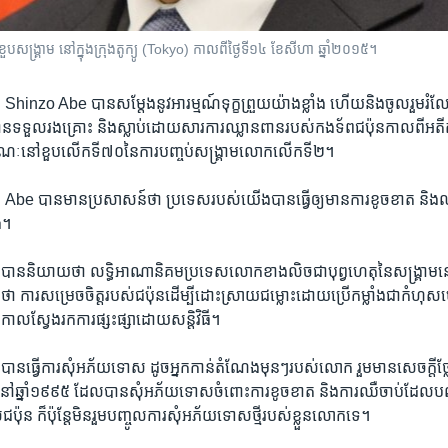
ខួប​សង្រ្គាម​ នៅ​ក្នុង​ក្រុង​តូក្យូ (Tokyo) កាលពី​ថ្ងៃទី​១៤ ខែសីហា ឆ្នាំ២០១៥។
ី Shinzo Abe បាន​សម្តែង​នូវ​អារម្មណ៍​ទុក្ខ​ព្រួយ​យ៉ាង​ខ្លាំង​ ហើយ​និង​ចូល​រួម​រំល
បាន​ទទួល​រងគ្រោះ​ និង​ស្លាប់​ដោយ​សារ​ការ​ឈ្លានពាន​របស់​កងទ័ព​ជប៉ុន​កាល​ពី​អត
ណៈ​នៅ​ខួប​លើក​ទី​៧០​នៃ​ការ​បញ្ចប់​សង្គ្រាម​លោក​លើក​ទី​២។
ី Abe បាន​មាន​ប្រសាសន៍​ថា ប្រទេស​របស់​យើង​បាន​ធ្វើ​ឲ្យមាន​ការ​ខូចខាត ​និង​ឈឺ​ច
ង់។
ី​បាននិយាយ​ថា លទ្ធិ​អាណានិគមប្រទេស​លោក​ខាង​លិច​ជា​បុព្វហេតុ​នៃ​សង្គ្រាម​នេះ 
 ​ការ​សម្រេច​ចិត្ត​របស់​ជប៉ុន​ដើម្បី​ដោះ​ស្រាយ​ជម្លោះ​ដោយ​ប្រើ​កម្លាំង​ជា​កំហុ
ចកាល​ស្វែង​រក​ការ​ផ្សះ​ផ្សា​ដោយ​សន្តិវិធី។
​បាន​ធ្វើ​ការ​សុំ​អភ័យ​ទោស​ ដូច​អ្នក​កាន់​តំណែង​មុនៗ​របស់​លោក ​រួម​មាន​សេចក្តី​ថ
ាំ​១៩៩៥ ​ដែល​បាន​សុំ​អភ័យ​ទោស​ចំពោះ​ការ​ខូចខាត​ និង​ការ​ឈឺចាប់​ដែល​បណ្ត
៉ុន ក៏ប៉ុន្តែ​មិនរួម​បញ្ចូល​ការ​សុំ​អភ័យ​ទោស​ថ្មី​របស់​ខ្លួន​លោក​ទេ។