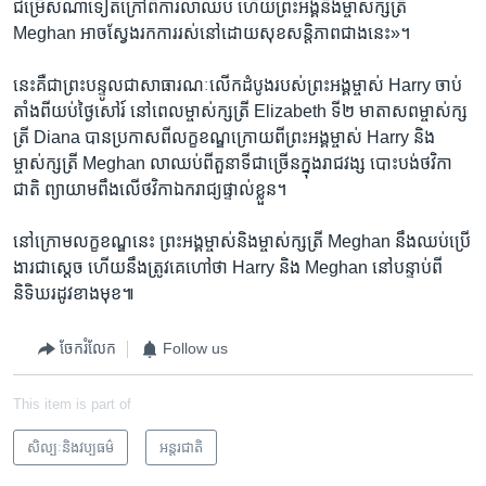
ជម្រើស​ណា​ទៀត​ក្រៅពី​ការ​លា​ឈប់ ហើយ​ព្រះអង្គ​និង​ម្ចាស់ក្សត្រី ​
Meghan ​អាច​ស្វែងរក​ការរស់​នៅ​ដោយ​សុខ​សន្តិភាព​ជាង​នេះ‍»។
នេះ​គឺជា​ព្រះបន្ទូល​ជា​សាធារណៈ​លើក​ដំបូង​របស់​ព្រះអង្គម្ចាស់​ Harry​ ចាប់
តាំងពី​យប់​ថ្ងៃសៅរ៍ ​នៅពេល​ម្ចាស់​ក្សត្រី ​Elizabeth ទី២ ​មាតាសព​ម្ចាស់ក្ស
ត្រី Diana ​បាន​ប្រកាស​ពី​លក្ខខណ្ឌ​ក្រោយ​ពី​ព្រះអង្គម្ចាស់ ​Harry ​និង​
ម្ចាស់ក្សត្រី ​Meghan លា​ឈប់​ពីតួនាទី​ជាច្រើន​ក្នុង​រាជវង្ស​ បោះបង់​ថវិកា​
ជាតិ ​ព្យាយាម​ពឹងលើ​ថវិកា​ឯករាជ្យ​ផ្ទាល់​ខ្លួន។
នៅ​ក្រោម​លក្ខខណ្ឌ​នេះ​ ព្រះអង្គម្ចាស់​និង​ម្ចាស់ក្សត្រី ​Meghan នឹង​ឈប់​ប្រើ​
ងារ​ជា​ស្តេច ​ហើយ​នឹងត្រូវ​គេ​ហៅថា​ Harry ​និង​ Meghan​ នៅ​បន្ទាប់​ពី​
និទិឃរដូវ​ខាង​មុខ៕
ចែករំលែក
Follow us
This item is part of
សិល្បៈនិងវប្បធម៌
អន្តរជាតិ