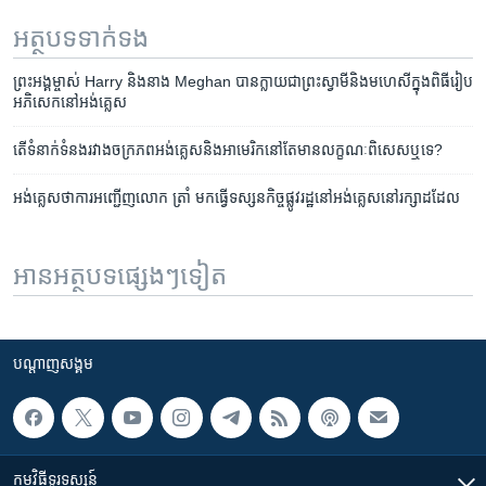
អត្ថបទ​ទាក់ទង
​ព្រះ​អង្គម្ចាស់ Harry ​និង​នាង ​Meghan​ បាន​ក្លាយ​ជា​ព្រះ​ស្វាមី​និង​មហេសី​ក្នុង​ពិធី​​រៀប​
អភិសេក​នៅ​អង់គ្លេស
តើទំនាក់ទំនង​រវាង​ចក្រភព​អង់គ្លេស​និង​អាមេរិក​នៅ​តែ​មាន​លក្ខណៈ​ពិសេស​ឬ​ទេ?
អង់គ្លេស​ថា​ការ​អញ្ជើញ​លោក ត្រាំ​ មក​ធ្វើ​ទស្សនកិច្ច​ផ្លូវរដ្ឋ​នៅអង់គ្លេស​នៅ​​រក្សា​ដដែល
អានអត្ថបទផ្សេងៗទៀត
បណ្តាញ​សង្គម
កម្មវិធី​ទូរទស្សន៍