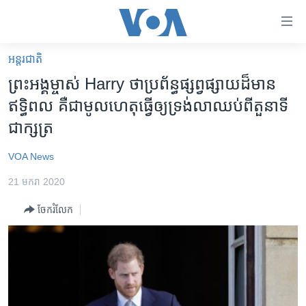
ភ្ជាប់​
ទៅ​
គេហទំព័រ​
អន្តរជាតិ
កម្ពុជា
ទាក់ទង
ព្រះ​អង្គម្ចាស់​ Harry ​ថា​ប្រព័ន្ធ​ផ្សព្វផ្សាយ​ដ៏មាន​
រំលង​
អន្តរជាតិ
ឥទ្ធិពល​ គឺជា​មូលហេតុ​ធ្វើឲ្យ​ទ្រង់​លាឈប់​ពីតួនាទី​
និង​
អាមេរិក
ជា​ក្សត្រ
ចូល​
ទៅ​​
ចិន
VOA News
ទំព័រ​
ហេឡូវីអូអេ
ព័ត៌មាន​​
21 មករា 2020
តែ​
កម្ពុជាច្នៃប្រតិដ្ឋ
ម្តង
ចែករំលែក
ព្រឹត្តិការណ៍ព័ត៌មាន
រំលង​
និង​
ទូរទស្សន៍ / វីដេអូ​
ចូល​
វិទ្យុ / ផតខាសថ៍
ទៅ​
ទំព័រ​
កម្មវិធីទាំងអស់