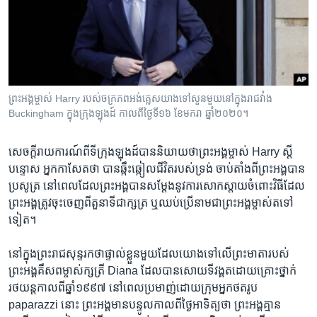
រចនា
សម្ព័ន្ធ​
Khmer English
រំលង​
និង​
បណ្តាញ​សង្គម
ចូល​
ទៅ​
ព្រះអង្គម្ចាស់ Harry របស់​ចក្រភព​អង់គ្លេស​យាង​ទៅ​សួន​មួយ​នៅក្នុង​​រាជវាំង
កាន់​
Buckingham ក្នុង​ក្រុង​ឡុងដ៍ កាលពី​ថ្ងៃទី១៦ ខែមករា ឆ្នាំ២០២០។
ទំព័រ​
ភាសា
ស្វែង​
សេចក្តី​រាយការណ៍​ពី​ទីក្រុង​ឡុងដ៍​បាន​និយាយ​ថាព្រះអង្គម្ចាស់​ Harry ​ស្តី​
រក
បន្ទោស អ្នក​កាសែត​ថា ​បាន​ឆ្កឹះឆ្កៀល​ជីវិត​របស់​ទ្រង់​ ចាប់តាំង​ពី​ព្រះអង្គ​បាន​
ប្រសូត្រ ​នៅ​ពេល​ដែល​ព្រះអង្គ​បាន​សម្តែង​នូវ​ការ​សោក​ស្តាយ​ចំពោះ​វិធី​ដែល​
ព្រះអង្គ​ត្រូវ​ចុះ​ចេញ​ពី​តួនាទី​ជាក្សត្រ​ ឬ​ឈប់​ប្រើនាម​ជា​ព្រះអង្គម្ចាស់​តទៅ​
ទៀត។
នៅក្នុង​ព្រះរាជ​សុន្ទរកថា​ផ្ទាល់​ខ្លួន​មួយ​ដែល​យោង​ទៅ​លើ​ព្រះមាតា​របស់​
ព្រះអង្គ​គឺ​សព​ម្ចាស់​ក្សត្រី​ Diana ​ដែល​បាន​សោយ​ទីវង្គត​ដោយ​គ្រោះថ្នាក់​
រថយន្ត​កាលពី​ឆ្នាំ​១៩៩៧ ​នៅពេល​ប្រមាញ់​ដោយ​ក្រុម​អ្នក​ថតរូប​
paparazzi ​នោះ ​ព្រះអង្គ​មាន​បន្ទូល​កាលពី​ថ្ងៃអាទិត្យ​ថា​ ព្រះអង្គ​គ្មាន​