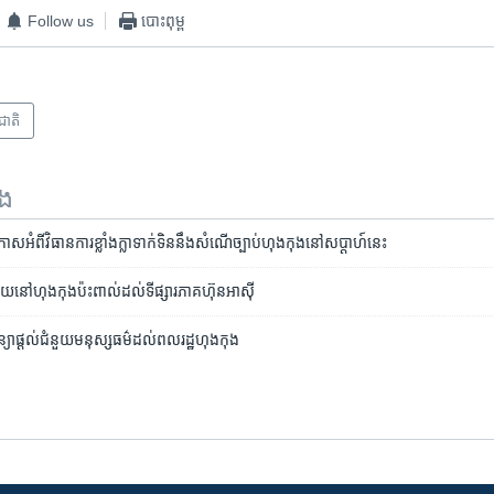
Follow us
បោះពុម្ព
រជាតិ
ទង
ំពី​វិធានការ​ខ្លាំងក្លា​ទាក់ទិន​នឹង​សំណើ​ច្បាប់​ហុងកុង​នៅ​សប្ដាហ៍​នេះ
​ហុងកុង​ប៉ះពាល់​ដល់​ទីផ្សារ​ភាគហ៊ុន​អាស៊ី
សន្យា​ផ្ដល់​ជំនួយ​មនុស្សធម៌​ដល់​ពលរដ្ឋ​ហុងកុង