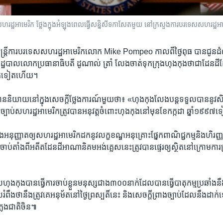
ឋអាមេរិក​ ថ្លែង​ក្នុង​អំឡុងពេល​ធ្វើ​សន្និសីទ​កាសែត​មួយ​ នៅ​ក្រសួង​ការបរទេស​សហរដ្ឋអ
ឋមន្ត្រី​ការ​បរទេស​សហរដ្ឋអាមេរិកលោក​ Mike Pompeo កាល​ពី​ថ្ងៃ​ពុធ បាន​ជូន​
ដ្ឋបាល​លោក​ប្រធានាធិបតី​ ដូណាល់​ ត្រាំ លែង​ចាត់​ទុក​ក្រុងហុងកុង​ថាជា​ដែនដី
គោក​ទៀត​ហើយ។
ាយ​នៅ​ក្នុង​សេចក្តី​ថ្លែង​ការណ៍​មួយ​ថា៖ «ហុងកុងលែង​បន្ត​ទទួល​បាន​នូវ​សិទ្
ល​ច្បាប់​សហរដ្ឋ​អាមេរិក​ត្រូវ​បាន​អនុវត្ត​ចំពោះ​ហុងកុង​នៅ​មុន​ខែ​កក្កដា​ ឆ្នាំ​១៩
​អនុញ្ញាត​ឲ្យ​សហរដ្ឋ​អាមេរិកដក​នូវ​លក្ខខណ្ឌ​អនុគ្រោះ​ផ្នែក​ពាណិជ្ជកម្ម​និង​ហិរញ្ញវ
ង ចាប់​តាំង​ពី​អតីត​ដែនដី​អាណានិគម​អង់គ្លេស​នេះ​ត្រូវ​បាន​ផ្ទេរឲ្យ​ស្ថិត​នៅ​ក្រោម​ការ
សហុងកុង​បាន​ធ្វើ​ការ​ចាប់​ខ្លួនមនុស្ស​ជាង​៣០០​នាក់​ដែល​បាន​ធ្វើ​បាតុកម្ម​ប្រឆាំង​នឹង​
ល​រំពឹង​ថា​នឹង​ត្រូវ​គេ​អនុម័ត​នៅ​ថ្ងៃ​ព្រស្បតិ៍នេះ និង​សេចក្តី​ព្រាង​ច្បាប់​ដែល​នឹងដាក់
្លេង​ជាតិ​ចិន៕