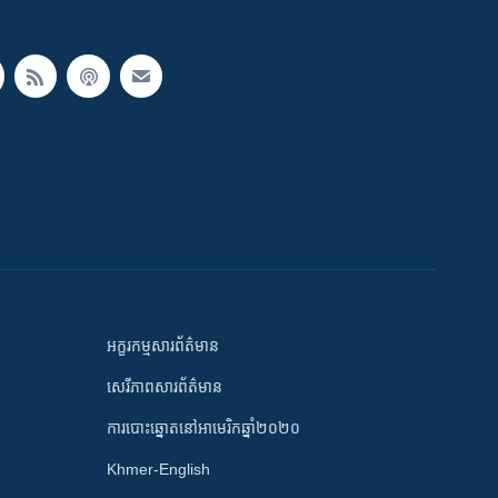
អក្ខរកម្មសារព័ត៌មាន
សេរីភាពសារព័ត៌មាន
ការបោះឆ្នោតនៅអាមេរិកឆ្នាំ២០២០
Khmer-English