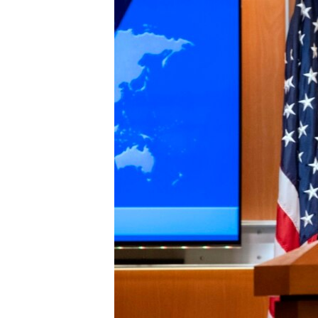
រចនា
សម្ព័ន្ធ​
រំលង​
និង​
ចូល​
ទៅ​
កាន់​
ទំព័រ​
ស្វែង​
រក