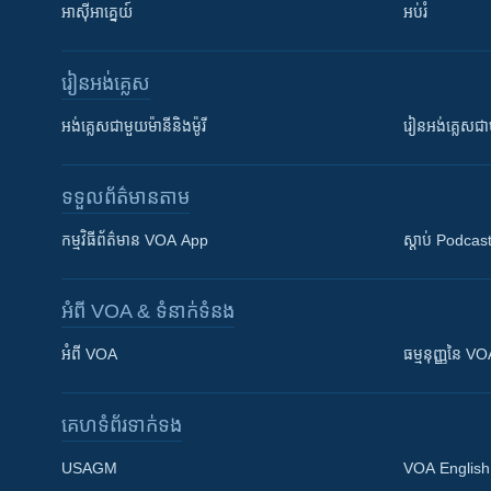
អាស៊ីអាគ្នេយ៍
អប់រំ
រៀន​​អង់គ្លេស
អង់គ្លេស​ជាមួយ​ម៉ានី​និង​ម៉ូរី
រៀន​​​​​​អង់គ្លេ
ទទួល​ព័ត៌មាន​តាម
កម្មវិធី​ព័ត៌មាន VOA App
ស្តាប់ Podcas
អំពី​ VOA & ទំនាក់ទំនង
អំពី​ VOA
ធម្មនុញ្ញ​នៃ V
គេហទំព័រ​​ទាក់ទង
USAGM
VOA English