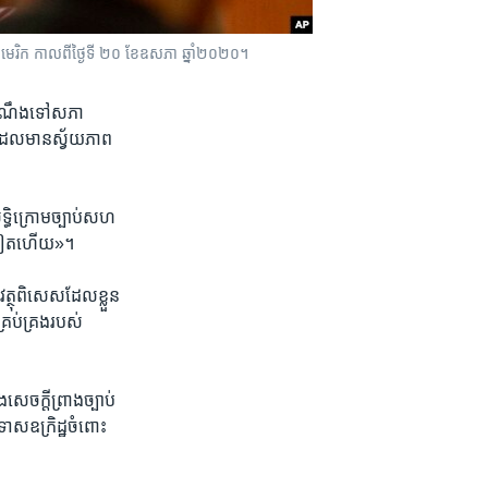
ាមេរិក កាល​ពី​ថ្ងៃ​ទី ២០ ខែឧសភា ឆ្នាំ​២០២០។
ដំណឹង​ទៅ​សភា​
​ដែល​មាន​ស្វ័យភាព​
ធិ​ក្រោម​ច្បាប់​សហ
៩៧​ទៀត​ហើយ»។​
ត្ថុ​ពិសេស​ដែល​ខ្លួន​
​គ្រប់គ្រង​របស់
សេចក្តី​ព្រាង​ច្បាប់​
​ទោស​ឧក្រិដ្ឋ​ចំពោះ​