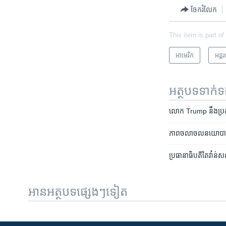
ចែករំលែក
This item is part of
អាមេរិក​
អន្ត
អត្ថបទ​ទាក់
លោក Trump នឹង​ប្រកាស​អ
ភាព​ចលាចល​នយោបាយ​នៅ
ប្រធានាធិបតី​តៃវ៉ា់ន់​
អានអត្ថបទផ្សេងៗទៀត