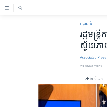
ភ្ជាប់​
ទៅ​
គេហទំព័រ​
ស្វែង​
កម្ពុជា
រក
អន្តរជាតិ
ទាក់ទង
អន្តរជាតិ
រដ្ឋមន្ត្
រំលង​
និង​
អាមេរិក
ស្វ័យភា
ចូល​
ចិន
ទៅ​​
ទំព័រ​
ហេឡូវីអូអេ
Associated Press
ព័ត៌មាន​​
កម្ពុជាច្នៃប្រតិដ្ឋ
28 ឧសភា 2020
តែ​
ម្តង
ព្រឹត្តិការណ៍ព័ត៌មាន
ចែករំលែក
រំលង​
ទូរទស្សន៍ / វីដេអូ​
និង​
ចូល​
វិទ្យុ / ផតខាសថ៍
ទៅ​
កម្មវិធីទាំងអស់
ទំព័រ​