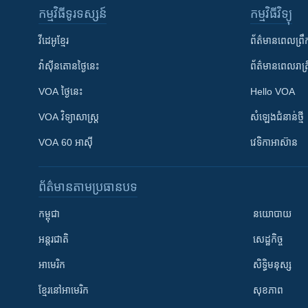
កម្មវិធី​ទូរទស្សន៍
កម្មវិធី​វិទ្យុ
វីដេអូ​ខ្មែរ
ព័ត៌មាន​ពេល​ព្រឹ
វ៉ាស៊ីនតោន​ថ្ងៃ​នេះ
ព័ត៌មាន​​ពេល​រាត្រ
VOA ថ្ងៃនេះ
Hello VOA
VOA ​វិទ្យាសាស្ត្រ
សំឡេង​ជំនាន់​ថ្មី
VOA 60 អាស៊ី
វេទិកា​អាស៊ាន
ព័ត៌មាន​តាមប្រធានបទ​
កម្ពុជា
នយោបាយ
អន្តរជាតិ
សេដ្ឋកិច្ច
អាមេរិក
សិទ្ធិមនុស្ស
ខ្មែរ​នៅអាមេរិក
សុខភាព