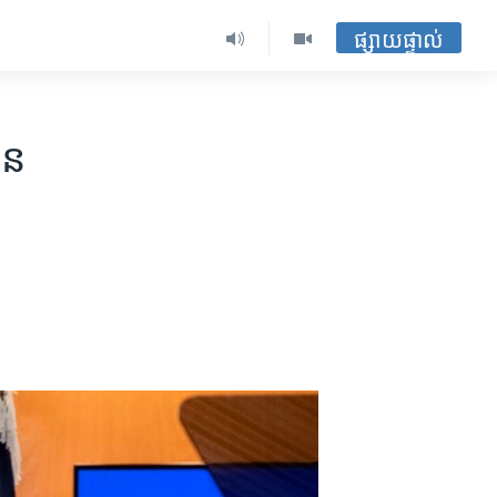
ផ្សាយផ្ទាល់
ន​