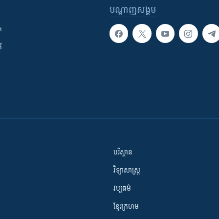
បណ្តាញ​សង្គម
ក
ី
បរិស្ថាន
វិទ្យាសាស្រ្ត
វប្បធម៌
ខ្មែរក្រហម