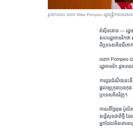
រូប​ឯកសារ៖ លោក Mike Pompeo រដ្ឋមន្ត្រី​ការបរទេស​សហរដ្
វ៉ាស៊ីនតោន —
រដ្
សហរដ្ឋអាមេរិក​ថា រ
ពី​ប្រទេស​ចិន​ដី​
លោក Pompeo បាន​និយ
រដ្ឋ​អាមេរិក​ ដូច​ពេ
ការ​ជូនដំណឹង​នេះ​នឹង
ផ្តល់​ឲ្យ​ក្រុង​ហុងកុ
ប្រទេស​ចិន​វិញ។
កាល​ពី​ថ្ងៃ​ពុធ ប៉ូលិ
សន្តិសុខ​ជាតិ​ថ្មី​ ដែ
អ្នក​ដែល​មិន​គោរព​ភ