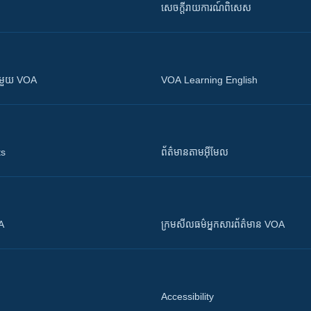
សេចក្តីរាយការណ៍ពិសេស
ស​​ជាមួយ VOA
VOA Learning English
ts
ព័ត៌មាន​តាម​អ៊ីមែល
OA
ក្រម​​​សីលធម៌​​​អ្នក​​​សារព័ត៌មាន VOA
Accessibility