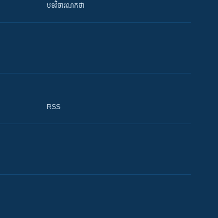
បទវិចារណកថា
RSS