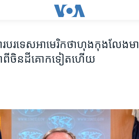
រី​ការ​បរទេស​អាមេរិក​ថា​ហុងកុង​លែង​មា
ព​ពី​ចិន​ដីគោក​ទៀត​ហើយ