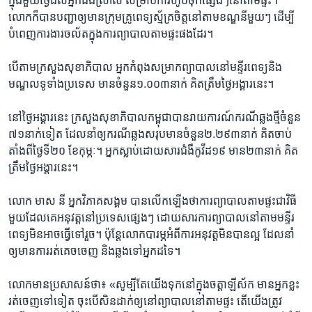
ក្នុង​មួយ​ថ្ងៃ​ដល់​អ្នក​ជំងឺ​ស្រាល សម្រាប់ការហូប​ចុក​ផ្សេងៗនៅ​តាម​ផ្ទះ។
លោក​ក៏​បាន​បញ្ជា​ឲ្យ​មាន​ក្រុម​គ្រូ​ពេទ្យ​ស្ម័គ្រ​ចិត្ត​នៅ​តាមខណ្ឌ​នីមួយ​ៗ ដើម្បី​
បំពេញ​ការងារ​ចល័ត​ក្នុង​ការ​ព្យាបាល​តាម​ផ្ទះ​ផង​ដែរ។
បើ​តាម​ក្រសួង​សុខាភិបាល អ្នក​កំពុង​សម្រាក​ព្យាបាល​នៅ​មន្ទីរ​ពេទ្យ​និង​
មណ្ឌល​ទូទាំង​ប្រទេស មាន​ចំនួន​១.០០៣នាក់ គិត​ត្រឹម​ថ្ងៃ​អង្គារ​នេះ។
នៅ​ថ្ងៃ​អង្គារ​នេះ ក្រសួង​សុខាភិបាល​កម្ពុជា​បាន​រាយការណ៍​ករណី​ឆ្លង​ថ្មី​ចំនួន​
៧១​នាក់​ទៀត ដែល​នាំ​ឲ្យ​ករណី​ឆ្លង​សរុប​មាន​ចំនួន​២.២៩៣នាក់ គិត​ចាប់​
តាំង​ពី​ថ្ងៃ​ទី​២០ ខែ​កុម្ភៈ។ អ្នក​ស្លាប់​ដោយសារ​ជំងឺ​កូវីដ​១៩ មាន​២៣​នាក់ គិត​
ត្រឹមថ្ងៃ​អង្គារ​នេះ។
លោក​ មាស នី អ្នក​វិភាគ​សង្គម បាន​លើក​ឡើង​ថា​ការ​ព្យាបាល​តាម​ផ្ទះ​ជា​វិធី
មួយ​ដែល​គេ​អនុវត្តនៅ​ប្រទេស​ផ្សេងៗ ដោយសារ​ការព្យាបាល​នៅ​តាម​មន្ទីរ​
ពេទ្យ​មិន​អាច​ធ្វើ​ទៅ​រួច។ ប៉ុន្តែ​លោក​បារម្ភ​អំពី​ការ​អនុវត្ត​មិន​បាន​ល្អ ដែល​នាំ​
ឲ្យ​មាន​ការ​រត់​គេច​ចេញ និង​ឆ្លង​ទៅ​អ្នក​ដទៃ។
លោក​មាន​ប្រសាសន៍​ថា៖ «សូម្បី​តែ​យើង​ទុក​នៅ​ក្នុង​ចត្តាឡីស័ក​ មាន​អ្នក​ខ្លះ​
រត់​ចេញ​ទៅ​ទៀត ចុះ​បើ​សិន​ដាក់​ឲ្យ​នៅ​ព្យាបាល​នៅ​តាម​ផ្ទះ តើ​យើង​ត្រូវ​