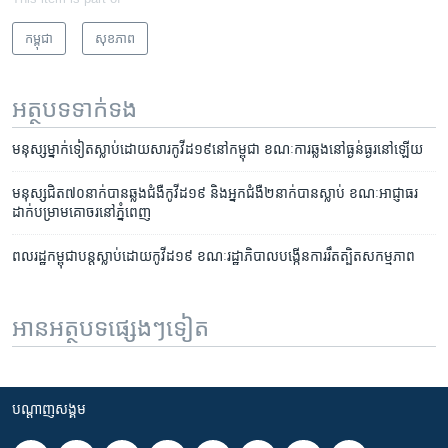
កម្ពុជា
សុខភាព
អត្ថបទ​ទាក់ទង
មនុស្ស​ម្នាក់​ទៀត​ស្លាប់​ដោយ​សារ​កូវីដ​១៩​នៅ​កម្ពុជា ខណៈ​​ការ​ឆ្លង​នៅ​ធ្ងន់ធ្ងរ​នៅ​ឡើយ
មនុស្សជិត៧០នាក់បានឆ្លងជំងឺកូវីដ១៩ និងអ្នកជំងឺ២នាក់បានស្លាប់ ខណៈ​អាជ្ញាធរ​
ដាក់​បម្រាម​គោចរ​​នៅ​ភ្នំពេញ
ពលរដ្ឋ​កម្ពុជា​បន្ត​ស្លាប់​ដោយ​កូវីដ១៩ ខណៈ​រដ្ឋាភិបាល​បង្កើន​ការរឹតត្បិត​សកម្មភាព
អានអត្ថបទផ្សេងៗទៀត
បណ្តាញ​សង្គម