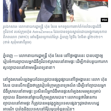
រចនា
សម្ព័ន្ធ​
Khmer English
រំលង​
និង​
បណ្តាញ​សង្គម
ចូល​
រូបឯកសារ៖ លោក​នាយក​រដ្ឋមន្ត្រី​ ហ៊ុន សែន​ មក​ទទួល​​ការ​ចាក់​​វ៉ាក់សាំង​បង្ការ​ជំងឺ​
ទៅ​
កូវីដ១៩​​ របស់​ក្រុមហ៊ុន​ AstraZeneca​ ដែល​បាន​ទទួល​ស្គាល់​ដោយ​អង្គការ​​សុខភាព​
កាន់​
ពិភពលោក (WHO)​ នៅ​មន្ទីរពេទ្យ​កាល់ម៉ែត្រ​​ ភ្នំពេញ​ ថ្ងៃទី៤​ ខែមីនា​ ឆ្នាំ២០២១។
(ខាន់​ សុគុំមនោ​/​វីអូអេ)
ទំព័រ​
ភាសា
ស្វែង​
រក
ភ្នំពេញ —
លោក​នាយករដ្ឋមន្រ្តី ហ៊ុន សែន នៅ​ថ្ងៃ​អង្គារ​នេះ បាន​បញ្ជា​ឲ្យ​
រៀប​ចំ​ការ​ព្យាបាល​អ្នក​ជំងឺ​កូវីដ​១៩​ស្រាល​នៅ​តាម​ផ្ទះ ដើម្បី​កាត់​បន្ថយ​ការ​កក​
ស្ទះ​ព្យាបាល​នៅ​តាម​មន្ទីរ​ពេទ្យ​នានា​។
នៅ​ក្នុង​សារ​សំឡេង​មួយ​ដែល​ត្រូវ​បាន​ផ្សព្វផ្សាយ​នៅ​ថ្ងៃ​អង្គារ​នេះ លោក ហ៊ុន
សែន បាន​លើក​ឡើង​ថា​ត្រូវ​រៀបចំ​ក្រុម​គ្រូ​ពេទ្យ​ចល័ត​ ដើម្បី​ទៅ​ព្យាបាល​អ្នក​
ជំងឺ​ស្រាលនៅតាម​ផ្ទះ ប្រសិនបើ​អ្នក​ជំងឺមាន​ផ្ទះ​សម្បែង​សម​រម្យ​សម្រាប់
ព្យាបាល និង​អាច​នៅ​ឆ្ងាយ​ពី​ក្រុម​គ្រួសារ​បាន។ លោក​បន្ត​ថា​វិធាន​ការ​
ព្យាបាល​នៅ​តាម​ផ្ទះ ក៏​ត្រូវ​បានអនុ​វត្ត​ក្នុង​ប្រទេស​ផ្សេងៗ​ដូច​ជា​សហរដ្ឋ​
អាមេរិក បារាំងនិងប្រទេស​នៅអឺរ៉ុប​មួយ​ចំនួន​ទៀត។