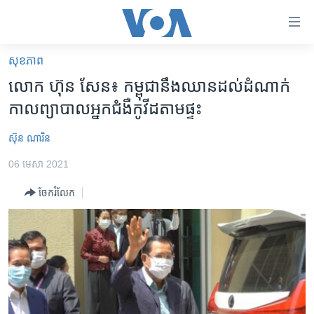
ភ្ជាប់​
ទៅ​
គេហទំព័រ​
សុខភាព
កម្ពុជា
ទាក់ទង
លោក ហ៊ុន សែន៖ កម្ពុជា​នឹង​ឈាន​ដល់​ដំណាក់​
រំលង​
អន្តរជាតិ
កាល​ព្យាបាល​អ្នក​ជំងឺ​កូវីដ​តាម​ផ្ទះ
និង​
អាមេរិក
ចូល​
ស៊ុន ណារិន
ទៅ​​
ចិន
ទំព័រ​
06 មេសា 2021
ហេឡូវីអូអេ
ព័ត៌មាន​​
ចែករំលែក
តែ​
កម្ពុជាច្នៃប្រតិដ្ឋ
ម្តង
ព្រឹត្តិការណ៍ព័ត៌មាន
រំលង​
និង​
ទូរទស្សន៍ / វីដេអូ​
ចូល​
វិទ្យុ / ផតខាសថ៍
ទៅ​
ទំព័រ​
កម្មវិធីទាំងអស់