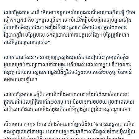
លោក​ថ្លែង​ថា៖ «យើង​មិន​អាច​ទទួល​អស់​ទេ​ក្នុង​ករណី​មាន​ការ​កើន​ឡើង​ថែម​
ទៀត។ អ្នក​ជា​តិច​ អ្នក​ចូល​ច្រើន​។ ទោះ​បី​យើង​រៀបចំ​មន្ទីរ​ពេទ្យ​ប៉ុន្មាន​ទៀត
ក៏​វា​នៅ​តែ​មិន​គ្រប់​ដែរ​។ អញ្ចឹង​វិធីដោះ​ស្រាយ គឺ​មាន​តែ​ទុកអ្នក​ដែល​មាន​
វិជ្ជមាន​កូវីដ​ ប៉ុន្តែ​ស្រាល ទុក​ព្យាបាល​នៅ​តាម​ផ្ទះទៅ​វិញ​។ ប៉ុន្តែ​ត្រូវ​តែ​មាន​
ការ​វិនិច្ឆយ​ឲ្យ​បាន​ច្បាស់»។
លោក ហ៊ុន សែន បាន​បញ្ជា​ឲ្យ​ក្រសួង​សុខាភិបាលរៀប​ចំ«​ក្រម​ប្រតិបត្តិ»​
មួយ​សម្រាប់​ការ​ព្យាបាល​នៅតាម​ផ្ទះ​ ហើយ​ដល់​ពេល​ណា​មួយ នឹង​មាន​ការ​
អនុវត្ត ដោយ​សារ​ស្ថាន​ភាព​ឆ្លង​ជំងឺ​កូវីដ​១៩​ក្នុង​សហគមន៍​២០​កុម្ភៈ​ មិន​ទាន់​
ថម​ថយ​នៅ​ឡើយ​។
លោក​បន្ថែម​ថា​៖ «ខ្ញុំ​គិត​ថា​យើង​នឹង​អាច​ឈាន​ទៅ​ដល់​ដំណាក់​កាល​នោះ
ក្នុង​ករណី​ដែល​ព្រឹត្តិការណ៍​២០​កុម្ភៈ​នេះ មិន​មាន​ការ​ថម​ថយ​ ដូច​ជា​ពេល​នេះ
ជា​ពិសេសដែល​វា​បាន​និង​កំពុង​កើត​នៅ​ទីក្រុង​ភ្នំពេញ​និង​ខេត្ត​កណ្តាល»។
បើ​តាម​លោក ហ៊ុន សែន យ៉ាង​តិច​ណាស់​អ្នក​ជំងឺ​៥០​% មាន​លទ្ធភាព ហើយ​
ចង់​ព្យាបាល​នៅ​តាម​ផ្ទះ។ លោក​បន្ថែម​ថា​រដ្ឋាភិបាល​នឹង​ផ្តល់​ថវិកា២ម៉ឺន​រៀល​