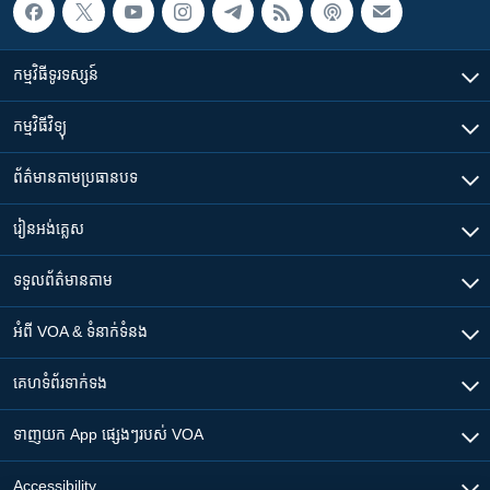
កម្មវិធី​ទូរទស្សន៍
កម្មវិធី​វិទ្យុ
ព័ត៌មាន​តាមប្រធានបទ​
រៀន​​អង់គ្លេស
ទទួល​ព័ត៌មាន​តាម
អំពី​ VOA & ទំនាក់ទំនង
គេហទំព័រ​​ទាក់ទង
ទាញយក​ App ផ្សេងៗ​របស់​ VOA
Accessibility