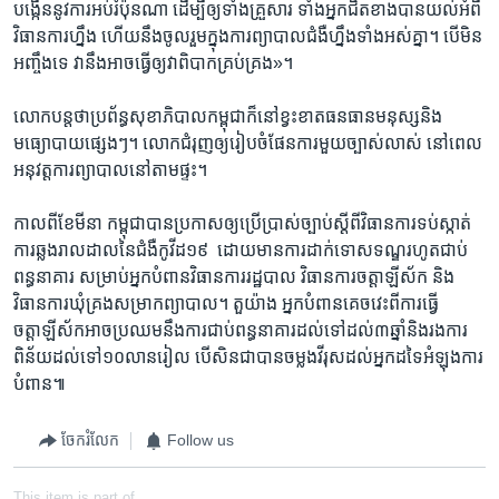
បង្កើន​នូវ​ការ​អប់រំប៉ុនណា ដើម្បី​ឲ្យ​ទាំង​គ្រួសារ ទាំង​អ្នក​ជិត​ខាងបាន​យល់​អំពី​
វិធានការ​ហ្នឹង ហើយ​នឹង​ចូល​រួម​ក្នុង​ការ​ព្យាបាល​ជំងឺហ្នឹង​ទាំង​អស់គ្នា។ បើ​មិន​
អញ្ចឹង​ទេ វា​នឹង​អាច​ធ្វើ​ឲ្យ​វា​ពិបាក​គ្រប់គ្រង»។
លោក​បន្ត​ថា​ប្រព័ន្ធ​សុខាភិបា​ល​កម្ពុជា​ក៏នៅខ្វះ​ខាតធនធា​ន​មនុស្ស​និង​
មធ្យោបាយ​ផ្សេងៗ។ លោក​ជំរុញ​ឲ្យ​រៀបចំ​ផែន​ការ​មួយ​ច្បាស់​លាស់ នៅ​ពេល​
អនុវត្ត​ការ​ព្យាបាល​នៅ​តាម​ផ្ទះ។
កាល​ពី​ខែ​មីនា កម្ពុជា​បាន​ប្រកាស​ឲ្យ​ប្រើប្រាស់​ច្បាប់​ស្ដីពី​វិធានការ​ទប់ស្កាត់​
ការឆ្លង​រាលដាល​នៃ​ជំងឺ​កូវីដ១៩ ​ ​ដោយ​មានការ​ដាក់​ទោស​ទ​ណ្ឌ​រហូត​ជាប់​
ពន្ធនាគារ សម្រាប់​អ្នក​បំពាន​វិធាន​ការ​រដ្ឋ​បាល ​វិធានការ​ចត្តា​ឡីស័ក និង​
វិធាន​ការ​ឃុំគ្រង​សម្រាក​ព្យាបាល។ តួយ៉ាង ​អ្នក​បំពាន​គេច​វេះ​ពី​ការ​ធ្វើ​
ចត្តាឡីស័ក​អាច​ប្រឈម​នឹង​ការ​ជាប់​ពន្ធនាគារ​ដល់​ទៅ​ដល់​៣ឆ្នាំនិងរង​ការ​
ពិន័យ​ដល់ទៅ១០​លាន​រៀល​ បើ​សិនជា​បាន​ចម្លង​វីរុស​ដល់​អ្នក​ដទៃ​អំឡុង​ការ​
បំពាន៕
ចែករំលែក
Follow us
This item is part of