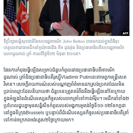
រចនា
សម្ព័ន្ធ​
Khmer English
រំលង​
និង​
បណ្តាញ​សង្គម
ចូល​
ទៅ​
ទីប្រឹក្សា​សន្តិសុខ​ជាតិ​នៃ​សហរដ្ឋ​អាមេរិក​ John Bolton បាន​មកដល់​ក្នុង​ពិធី​ចុះ​
កាន់​
ហត្ថលេខា​រវាង​មេដឹក​នាំ​កូរ៉េ​ខាងជើង​ គីម ជុងអ៊ុន និង​ប្រធានាធិបតី​សហរដ្ឋ​អាមេរិក​
ទំព័រ​
លោកដូណាល់ ត្រាំ កាលពី​ថ្ងៃទី​១២ មិថុនា ២០១៨។
ភាសា
ស្វែង​
រក
ផែនការ​កំពុង​ធ្វើ​ឡើង​សម្រាប់​ជំនួប​កំពូល​រវាង​ប្រធានា​ធិបតី​អាមេរិក
ដូណាល់ ​ត្រាំ​និង​ប្រធានា​ធិបតី​រុស្ស៊ីVladimir Putinនេះតាម​ពួក​មន្រ្តី​សេត
វិមាន។ សេចក្តី​រាយការណ៍​របស់បណ្តាញ​ព័ត៌មាន​ដក​ស្រង់​ប្រភព​ដែល​មិន​
ប្រាប់​ឈ្មោះ​ដែល​និយាយ​ថា ​ជំនួប​នេះ​ត្រូវ​គេ​រំពឹង​នឹង​ធ្វើ​ឡើង​នៅ​ខែក្រោយ​
ក្នុង​អំឡុង​នៃ​ដំ​ណើរ​ទស្សន​កិច្ច​របស់​លោក​ត្រាំ​ទៅ​កាន់​អឺរ៉ុប។​ មេដឹកនាំ​ទាំង២​
ប្រហែល​ជួប​គ្នា​មុនសន្និសីទ​កំពូល​របស់​អង្គការ​អូតង់ថ្ងៃ​ទី១១-១២​ខែ​កក្កដា​
នៅ​ក្នុង​ទីក្រុង​Brussels ​ឬបន្ទាប់​ពី​ដំណើរ​ទស្សន​កិច្ច​របស់​ប្រធានា​ធិបតី​ត្រាំ​
ទៅ​កាន់​ចក្រ​ភព​អង់គ្លេស​២ថ្ងៃ​ក្រោយម​ក។