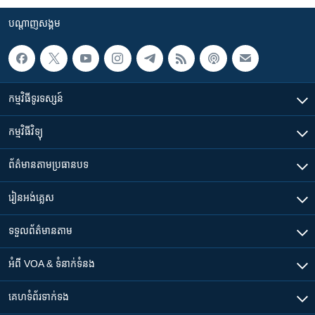
បណ្តាញ​សង្គម
កម្មវិធី​ទូរទស្សន៍
កម្មវិធី​វិទ្យុ
ព័ត៌មាន​តាមប្រធានបទ​
រៀន​​អង់គ្លេស
ទទួល​ព័ត៌មាន​តាម
អំពី​ VOA & ទំនាក់ទំនង
គេហទំព័រ​​ទាក់ទង