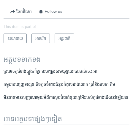
ចែករំលែក
Follow us
This item is part of
នយោបាយ
អាមេរិក​
អន្តរជាតិ
អត្ថបទ​ទាក់ទង
ប្រទេសកូរ៉េខាងត្បូងគាំទ្រការបញ្ឈប់សមយុទ្ធយោធារបស់ស.រ.អា.
កម្ពុជា​បញ្ចេញ​ទស្សនៈ​តិចតួច​ចំពោះ​ជំនួប​កំពូល​រវាង​លោក​​ ត្រាំ​និង​លោក​ ​គីម
មិន​ទាន់​មាន​សញ្ញា​ណា​មួយ​អំពី​ការ​លុប​បំបាត់​នុយក្លេអ៊ែរ​របស់​កូរ៉េ​ខាង​ជើង​នៅ​ឡើយ​ទេ
អានអត្ថបទផ្សេងៗទៀត