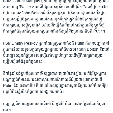
​លោក Garrett Marquis អ្នកនាំ​ពាក្យ​ក្រុម​ប្រឹក្សា​សន្តិសុខ​ជាតិ​បាន​ផ្ញើរ​សារ​
តាម​ប្រព័ន្ធ Twitter ​កាល​ពី​ថ្ងៃ​ព្រហស្បតិ៍ថា ​«នៅ​ថ្ងៃ​ទី​២៥​ដល់​ថ្ងៃ​ទី២៧​ខែ
មិថុនា ​លោកJohn Boltonទីប្រឹក្សា​សន្តិសុខ​ជាតិ​សហរដ្ឋ​អាមេរិក​នឹង​ជួប​
ជាមួយ​សម្ព័ន្ធ​មិត្ត​សហរដ្ឋ​អាមេ​រិក​នៅ​ក្នុង​ទីក្រុង​ឡុងដ៍​និង​ទីក្រុង​រ៉ូម​ដើម្បី​
ពិភាក្សា​បញ្ហា​សន្តិ​សុខ​ជាតិ ​ហើយ​នឹង​ធ្វើ​ដំណើរ​ទៅកាន់​រដ្ឋ​ធានី​ម៉ូស្គូ​ដើម្បី​
ពិភាក្សា​ពី​ជំនួប​ដ៏​ធំមួយ​រវាង​ប្រធានា​ធិបតី​បត្រាំ​និង​ប្រធានា​ធិបតី Putin។
លោកDmitry Peskov អ្នកនាំ​ពាក្យ​ប្រធានា​ធិបតី​ Putin ​ក៏​បាន​បញ្ជាក់​នៅ​
ក្នុងការ​និយាយទូរសព្ទ​ជាមួយ​ពួក​អ្នក​យក​ព័ត៌មាន​ថា លោក Bolton ​នឹង​ទៅ​
បំពេញ​ទស្សន​កិច្ច​ប្រទេស​រុស្ស៊ី​នៅសប្តាហ៍​ក្រោយ​ដើម្បី​ពិភាក្សា​ការ​ប្រុង​
ប្រៀប​រៀប​ចំ​ជំនួប​កំពូល​នេះ។
​ទី​កន្លែង​នៃ​ជំនួប​កំពូល​នោះ​មិន​ត្រូវ​បាន​គេ​ប្រាប់​នៅឡើយ​ទេ ​ក៏ប៉ុន្តែ​អង្គការ​
បណ្តាញ​ព័ត៌មាន​បរទេស​បាន​រាយការណ៍កាល​ពី​ដំបូង​ថា ​ប្រធានា​ធិបតី
Putin ​និង​ប្រធានាធិប តីត្រាំ​ប្រហែល​ជួប​គ្នា​នៅ​រដ្ឋ​ធានី​មួយរបស់​តំបន់​អឺរ៉ុប​
បន្ទាប់​ពី​សន្និ​សីទ​កំពូល​របស់​អង្គ ការ​អូតង់។
​បណ្តាញ​ព័ត៌មាន​ខ្លះរាយការណ៍​ថា ​ទី​ក្រុង​វីយ៉ែន​អាច​ជា​កន្លែង​ជំនួប​កំពូល​
នេះ៕