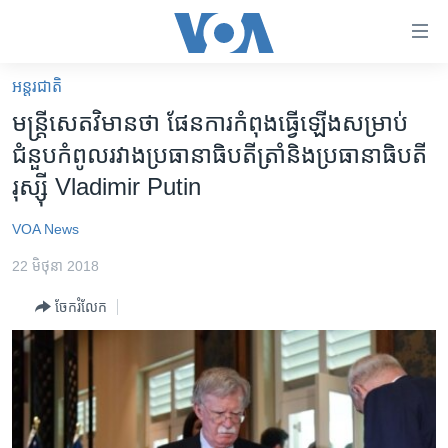
ភ្ជាប់​
ទៅ​
គេហទំព័រ​
អន្តរជាតិ
កម្ពុជា
ទាក់ទង
មន្រ្តី​សេតវិមាន​ថា ផែនការ​កំពុង​ធ្វើ​ឡើង​សម្រាប់​
រំលង​
អន្តរជាតិ
ជំនួប​កំពូល​រវាង​ប្រធានា​ធិបតី​ត្រាំ​និង​ប្រធានា​ធិបតី​
និង​
អាមេរិក
រុស្ស៊ី Vladimir Putin
ចូល​
ទៅ​​
ចិន
VOA News
ទំព័រ​
ហេឡូវីអូអេ
ព័ត៌មាន​​
22 មិថុនា 2018
តែ​
កម្ពុជាច្នៃប្រតិដ្ឋ
ម្តង
ចែករំលែក
ព្រឹត្តិការណ៍ព័ត៌មាន
រំលង​
និង​
ទូរទស្សន៍ / វីដេអូ​
ចូល​
វិទ្យុ / ផតខាសថ៍
ទៅ​
ទំព័រ​
កម្មវិធីទាំងអស់