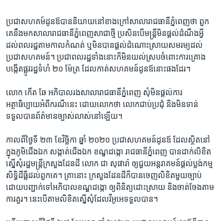
ប្រជា​សហគម៍​ដូនឪ​បាន​និយាយ​នៅ​ខាង​ក្រៅសាលារាជ​ធានីភ្នំពេញ​ថា ​ពួក​
គេ​នឹង​មក​សាលា​រាជធានី​ភ្នំពេញ​សា​ជាថ្មី ​ប្រសិន​បើ​មន្ត្រី​មិន​ផ្តល់ដំណឹង​អ្វី​
ដល់​ពលរដ្ឋ​តាម​កាល​កំណត់ ឬ​មិន​បាន​ផ្តល់ដំណោះស្រាយ​សមរម្យដល់​
ប្រជា​សហគមន៍​។ ប្រជា​ពលរដ្ឋ​ទាំង​នោះក៏​មិន​យល់​ស្រប​ចំពោះ​ការ​គ្រោង​
បង្កើត​ផ្លូវ​រដ្ឋ​ទំហំ​ ២០ ​ម៉ែត្រ ​ដែល​កាត់​សហគ​មន៍​ដូនឪ​នោះ​ផង​ដែរ​។
លោក ​កើត ឆែ ​អភិបាល​រង​សាលា​រាជធានី​ភ្នំពេញ ​សុំ​មិន​ផ្តល់​ការ​
អត្ថាធិប្បាយ​អំពីករណី​នេះ​ ​ដោយ​លោក​ថា លោក​ជាប់​ប្រជុំ និង​មិន​ទាន់​
ទទួល​បាន​ព័ត៌មាន​ច្បាស់លាស់នៅ​ឡើយ។​
កាល​ពីថ្ងៃទី ​២៣ ខែ​វិច្ឆិកា ឆ្នាំ ​២០២០ ប្រជាសហគមន៍​ដូនឪ ដែល​ស្ថិត​នៅ​
ក្នុងភូមិ​ជើង​ឯក សង្កាត់​ជើង​ឯក ខណ្ឌ​ដង្កោ រាជ​ធានី​ភ្នំពេញ បាន​ដាក់​លិខិត​
ស្នើ​សុំ​រដ្ឋមន្ត្រី​ក្រសួង​ដែនដី លោក ជា​ សុផារ៉ា ឲ្យ​ជួយអន្តរាគមន៍​ផ្តល់​ប្លង់​កម្ម​
សិទ្ធិ​ដីធ្លី​ដល់​ពួកគេ។ គ្រា​នោះ ​ក្រសួង​ដែនដី​ក៏​បាន​ចេញ​លិខិត​មួយ​ច្បាប់
ដោយ​បញ្ជាក់​ទៅអភិបាល​ខណ្ឌដង្កោ ​ឲ្យ​ពិនិត្យ​ដោះ​ស្រាយ ​និង​ចាត់​ចែង​តាម​
ការ​គួរ។ នេះបើ​តាម​លិខិត​ស្នើសុំ​ដែល​វីអូអេ​ទទួល​បាន​។​