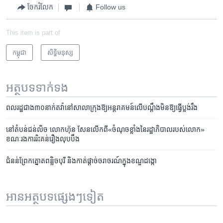
ចែករំលែក
Follow us
This item is part of
កម្ពុជា
សិទ្ធិ​មនុស្ស
អត្ថបទ​ទាក់ទង
ពលរដ្ឋ​ជាង​៣០​នាក់​តវ៉ា​​​​​​​​​​​នៅ​សាលា​ក្រុង​ឱ្យ​អន្តរាគមន៍​លើ​​បណ្តឹង​​មិន​ឱ្យ​ធ្វើ​ប្លង់​រឹង
នៅ​តំបន់​ជន់​លិច​ លោក​ហ៊ុន សែន​លើក​ពី​«ចំណុច​ខ្លាំង​នៃ​រដ្ឋាភិបាល​របស់​លោក»
ខណៈ​រង​ការ​រិះគន់​រឿង​លុប​បឹង
ជំនន់​ព្រែក​ត្នោត​ពន្លិច​បុរី ​និង​កាត់​ផ្ដាច់​ចរាចរណ៍​ក្នុង​ខណ្ឌដង្កោ
អានអត្ថបទផ្សេងៗទៀត