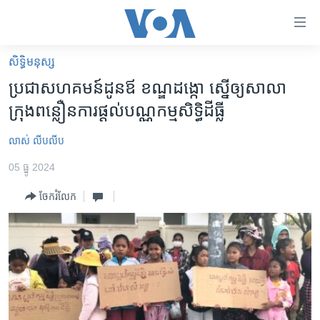
ភ្ជាប់​
ទៅ​
គេហទំព័រ​
សិទ្ធិ​មនុស្ស
កម្ពុជា
ទាក់ទង
ប្រជាសហគមន៍ដូនឪ ខណ្ឌដង្កោ ស្នើឲ្យសាលា
រំលង​
អន្តរជាតិ
ក្រុងពន្លឿនការផ្តល់បណ្ណកម្មសិទ្ធិដីធ្លី
និង​
អាមេរិក
ចូល​
លាស់ លីបលីប
ទៅ​​
ចិន
ទំព័រ​
05 ធ្នូ 2024
ហេឡូវីអូអេ
ព័ត៌មាន​​
ចែករំលែក
តែ​
កម្ពុជាច្នៃប្រតិដ្ឋ
ម្តង
ព្រឹត្តិការណ៍ព័ត៌មាន
រំលង​
និង​
ទូរទស្សន៍ / វីដេអូ​
ចូល​
វិទ្យុ / ផតខាសថ៍
ទៅ​
ទំព័រ​
កម្មវិធីទាំងអស់