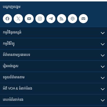
បណ្តាញ​សង្គម
កម្មវិធី​ទូរទស្សន៍
កម្មវិធី​វិទ្យុ
ព័ត៌មាន​តាមប្រធានបទ​
រៀន​​អង់គ្លេស
ទទួល​ព័ត៌មាន​តាម
អំពី​ VOA & ទំនាក់ទំនង
គេហទំព័រ​​ទាក់ទង