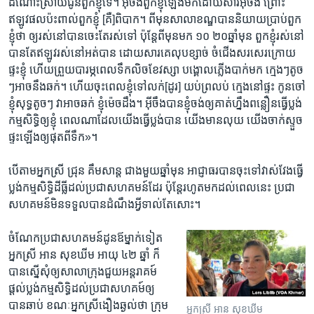
ដំណោះ​ស្រាយ​ជូន​ពួក​ខ្ញុំទេ។ ​អ៊ីចឹង​ពួក​ខ្ញុំ​ឡើង​មក​ដោយ​សារ​អ៊ីចឹង ​ព្រោះ​
ឥឡូវផល​ប៉ះពាល់​ពួក​ខ្ញុំ [គឺ]​ពិបាក​។ ពីមុន​សាលា​ខណ្ឌ​បាន​និយាយ​ប្រាប់​ពួក​
ខ្ញុំថា ឲ្យ​រស់​នៅបាន​ចេះ​តែរស់​ទៅ ប៉ុន្តែ​ពី​មុន​មក​ ១០ ២០​ឆ្នាំមុន ពួកខ្ញុំ​រស់​នៅ
បាន​តែ​ឥឡូវ​រស់​នៅ​អត់​បាន​ ដោយ​សារ​គេ​លុប​ខ្សាច់​ ចំ​ជើង​សរសេរក្រោយ​
ផ្ទះខ្ញុំ ហើយ​ព្រួយ​បារម្ភ​ពេល​ទឹក​លិច​ខែ​វស្សា បង្គោល​ភ្លើង​បាក់​មក ​ក្មេង​ៗ​តូច​
ៗ​អាច​នឹងឆក់​។ ​ហើយ​ចុះពេល​ខ្ញុំទៅ​លក់[ដូរ​] ​យប់​ព្រលប់ ​ក្មេង​នៅ​ផ្ទះ កូន​ចៅ​
ខ្ញុំសុទ្ធតូចៗ ​វា​អាច​ឆក់ ​ខ្ញុំម៉េច​ដឹង​។ អ៊ីចឹង​បាន​ខ្ញុំចង់ឲ្យ​គាត់​ហ្នឹង​ពន្លឿន​ធ្វើប្លង់​
កម្ម​សិទ្ធិ​ឲ្យខ្ញុំ ​ពេល​ណា​ដែល​យើងធ្វើ​ប្លង់​បាន យើង​មាន​លុយ យើង​ចាក់​ស្ទួច​
ផ្ទះ​ឡើងឲ្យ​ផុត​ពីទឹក​»។
បើ​តាម​អ្នកស្រី ​ជ្រុន គឹមសាន្ត ​ជាង​មួយ​ឆ្នាំ​មុន ​អាជ្ញាធរបានចុះ​ទៅ​វាស់​វែង​ធ្វើ
ប្លង់​កម្ម​សិទ្ធិ​ដីធ្លី​ដល់​ប្រជា​សហ​គមន៍​ដែរ ប៉ុន្តែ​រហូត​មក​ដល់​ពេល​នេះ ​ប្រជា​
សហគមន៍​មិន​ទទួល​បាន​ដំណឹង​អ្វី​ទាល់​តែ​សោះ​។
ចំណែក​ប្រជា​សហគមន៍​ដូនឪ​ម្នាក់​ទៀត ​
អ្នកស្រី អាន សុខឃីម អាយុ​ ៤២ ​ឆ្នាំ​ ក៏​
បាន​ស្នើ​សុំ​ឲ្យសាលា​ក្រុង​ជួយ​អន្តរាគម៍​
ផ្តល់​ប្លង់កម្ម​សិទ្ធិ​ដល់​ប្រជា​សហគម៍​ឲ្យ​
បាន​ឆាប់ ខណៈ​អ្នក​ស្រី​ងឿង​ឆ្ងល់​ថា ក្រុម
អ្នកស្រី អាន សុខឃីម