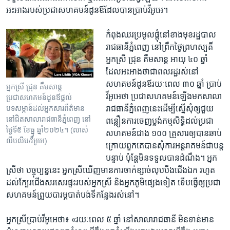
អះអាង​របស់​ប្រជា​សហគមន៍​ដូនឪ​ដែល​បាន​ប្រាប់វីអូអេ​។
កំពុង​ឈរ​ប្រមូលផ្តុំ​នៅខាង​មុខ​រដ្ឋបាល
រាជធានី​ភ្នំពេញ នៅ​ព្រឹកថ្ងៃ​ព្រហស្បតិ៍
អ្នកស្រី ជ្រុន គឹម​សាន្ត ​អាយុ​ ៤០ ​ឆ្នាំ ​
ដែល​អះអាង​ថាជា​ពលរដ្ឋរស់នៅ​
សហគមន៍ដូនឪ​រយៈ​ពេល​ ៣០ ​ឆ្នាំ ​ប្រាប់​
អ្នកស្រី ជ្រុន គឹមសាន្ត
វីអូអេ​ថា ​ប្រជា​សហគមន៍ឡើង​មក​សាលា​
ប្រជាសហគមន៍ដូនឪផ្តល់
រាជ​ធានី​ភ្នំពេញ​នេះ​ដើម្បី​ស្នើ​សុំឲ្យ​ជួយ​
បទសម្ភាន៍ដល់អ្នកសារព័ត៌មាន
នៅ​ជិត​សាលា​រាជធានី​ភ្នំពេញ នៅ​
ពន្លឿនការ​ចេញ​ប្លង់​កម្មសិទ្ធិ​ដល់​ប្រជា​
ថ្ងៃទី៥ ខែធ្នូ ឆ្នាំ២០២៤។ (លាស់
សហ​គមន៍​ជាង​ ១០០ ​គ្រួសារ​ឲ្យ​បាន​ឆាប់​
លីបលីប/វីអូអេ)
ក្រោយពួកគេ​បានសុំ​ការ​អន្ត​រាគមន៍​ជាបន្ត​
បន្ទាប់​ ប៉ុន្តែមិន​ទទួល​បាន​ដំណឹង។ អ្នក
ស្រីថា ​បច្ចុប្បន្ន​នេះ ​អ្នកស្រី​ឃើញ​មាន​ការ​ចាក់​ខ្សាច់​លុប​បឹង​ជើង​ឯក ​រហូត​
ដល់ក្បែរ​ជើង​សរសេរផ្ទះ​របស់​អ្នកស្រី និង​អ្នកភូមិ​ផ្សេងទៀត ទើប​ធ្វើ​ឲ្យ​ប្រជា​
សហ​គមន៍ព្រួយ​បារម្ភ​បាត់​បង់​ទីកន្លែង​រស់នៅ​។
អ្នកស្រី​ប្រាប់​វីអូអេថា៖ «រយៈ​ពេល ​៥ ឆ្នាំ នៅ​សាលា​រាជ​ធានី មិន​ទាន់​មាន​