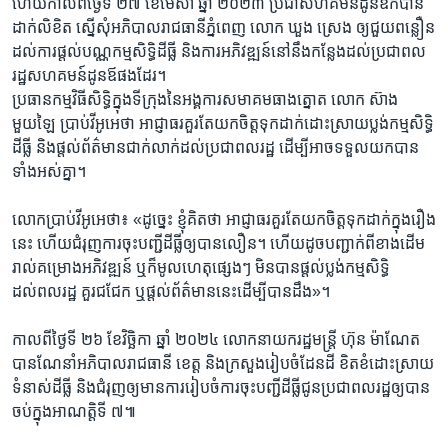
ហើយ​កាលពី​ថ្ងៃទី ​២៧ ខែ​មេសា ឆ្នាំ​ ២០២៣ ​ប្រជា​សហ​គមន៍​ដូនឪ​ក៏បាន​
ដាក់​លិខិត​ ​ស្នើ​សុំ​អភិបាល​រាជធានី​ភ្នំពេញ ​លោក ឃួង ស្រេង ​ឲ្យ​ជួយ​ពន្លឿន​
ដល់ការ​ផ្តល់​បណ្ណ​កម្មសិទ្ធិ​ដីធ្លី និង​ការ​អភិវឌ្ឍន៍​នៅនឹង​កន្លែង​ដល់​ប្រជាព​ល
រដ្ឋ​សហ​គមន៍​ដូនឪ​ផងដែ​រ។ ​
ប្រធាន​កម្មវិធី​សិទ្ធិ​ក្នុង​ទីក្រុង​នៃ​អង្គការ​សមាគម​ធាងត្នោត​ លោក​ ស៊ាង
មួយឡៃ ប្រាប់​វីអូអេ​ថា អាជ្ញាធរ​គួរតែ​យកចិត្ត​ទុក​ដាក់​ដោះស្រាយ​ប្លង់​កម្មសិទ្ធិ​
ដីធ្លី​ និង​ផ្តល់​ព័ត៌មាន​ជាក់​លាក់​ដល់​ប្រជា​ពលរដ្ឋ ដើម្បី​អាច​ទទួល​យក​បាន​
ទាំង​អស់គ្នា។
លោក​ប្រាប់វីអូអេ​ថា៖ «ដូច្នេះ ​ខ្ញុំ​គិតថា ​អាជ្ញាធរ​គួរ​តែ​យក​ចិត្ត​ទុកដាក់​ក្នុង​រឿង​
នេះ ហើយ​ជំរុញ​ការចុះ​បញ្ជី​ដីធ្លី​ឲ្យ​បាន​លឿន​។ ហើយ​ដូច​បញ្ជាក់​ពីខាង​ដើម
រាល់គម្រោង​អភិវឌ្ឍន៍ ​ឬក៏​មូល​ហេតុផ្សេងៗ ​មិន​បាន​ផ្តល់​ប្លង់​កម្មសិទ្ធិ​
ដល់ពល​រដ្ឋ គួរជជែក​ ឬផ្តល់​ព័ត៌​មាន​នេះ​ដើម្បី​បាន​ដឹង»។
កាលពី​ថ្ងៃទី​ ២៦ ខែវិច្ឆិកា ឆ្នាំ ២០២៤​ លោក​នាយក​រដ្ឋមន្ត្រី ​ហ៊ុន ម៉ាណែត​ ​
បាន​ណែនាំ​អភិ​បាល​រាជធានី ​ខេត្ត ​និង​ក្រសួង​រៀបចំ​ដែនដី ​ខិតខំ​ដោះស្រាយ​
ទំនាស់​ដីធ្លី និងជំរុញឲ្យមានការរៀប​ចំ​ការ​ចុះ​បញ្ជី​ដីធ្លី​ជូន​ប្រជាពលរដ្ឋឲ្យបាន​
ចប់​ក្នុង​អាណត្តិ​ទី ៧៕