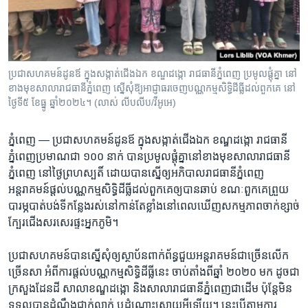
រចនា
សម្ព័ន្ធ​
Khmer English
រំលង​
និង​
បណ្តាញ​សង្គម
ចូល​
ប្រជាសហគមន៍ដូនឪ ក្នុងសង្កាត់ជើងឯក ខណ្ឌដង្កោ រាជធានីភ្នំពេញ ប្រមូលផ្តុំគ្នា នៅ​
ទៅ​
ខាងមុខ​សាលារាជធានីភ្នំពេញ ស្នើសុំឱ្យអាជ្ញាធរចេញបណ្ណកម្មសិទ្ធិដីធ្លីដល់ពួកគេ នៅ
កាន់​
ថ្ងៃទី៥ ខែធ្នូ ឆ្នាំ២០២៤។ (លាស់ លីបលីប/វីអូអេ)
ទំព័រ​
ភាសា
ស្វែង​
ភ្នំពេញ —
ប្រជា​សហគមន៍​ដូនឪ​ ក្នុង​សង្កាត់​ជើង​ឯក ខណ្ឌ​ដង្កោ រាជ​ធានី​
រក
ភ្នំពេញ​ប្រមាណជា ១០០ ​នាក់ ​បានប្រមូល​ផ្តុំគ្នា​នៅ​ខាងមុខ​សាលា​រាជ​ធានី​
ភ្នំពេញ ​នៅថ្ងៃ​ព្រហ​ស្បតិ៍ ដោយ​បាន​ស្នើឲ្យ​អភិបាល​រាជ​ធានី​ភ្នំពេញ
អន្តរាគមន៍ផ្តល់​បណ្ណ​កម្មសិទ្ធិ​ដីធ្លី​ដល់​ពួកគេឲ្យ​បាន​ឆាប់ ​ខណៈ​ពួកគេព្រួយ​
បារម្ភ​បាត់​បង់​ទីកន្លែង​រស់នៅ​កាន់​តែ​ខ្លាំង​នៅ​ពេល​ឃើញសកម្មភាពចាក់​ខ្សាច់​
ក្បែរ​ជើង​សរសេរ​ផ្ទះ​អ្នក​ភូមិ​។
ប្រជា​សហគមន៍បាន​ស្នើសុំឲ្យ​ស្ថាប័ន​ពាក់ព័ន្ធ​ជួយ​អន្តរាគមន៍​ជាច្រើន​លើក
ច្រើន​សា ​អំពី​ការ​ផ្តល់​បណ្ណកម្ម​សិទ្ធិ​ដីធ្លី​នេះ ចាប់តាំង​ពី​ឆ្នាំ​ ២០២០ មក ដូចជា​
ក្រសួង​ដែនដី ​សាលា​ខណ្ឌ​ដង្កោ និង​សាលា​រាជធានី​ភ្នំពេញ​ជាដើម ប៉ុន្តែ​មិន​
ទទួល​បាន​ដំណឹង​ជាក់​លាក់ ឬ​ដំណោះ​ស្រាយ​អ្វី​ឡើយ​។ នេះបើ​តាមការ​