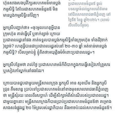
ហ៊ុន​សាង​សង​បុរី​ក្បែរ​សហគមន៍​មាន​ប្លង់​
ប្រជាសហគមន៍​ដូនឪ ផ្តល់
កម្មសិទ្ធិ តែ​បែរ​ជា​សហគមន៍​ដូនឪ ​មិន​
បទសម្ភាន៍​ដល់​អ្នកសារព័ត៌មាន
នៅ​ជិត​សាលា​រាជធានីភ្នំពេញ នៅ
មាន​ប្លង់​កម្មសិទ្ធិ​ទៅ​វិញ​។ ​
ថ្ងៃទី៥ ខែធ្នូ ឆ្នាំ២០២៤។ (លាស់
លីបលីប/វីអូអេ)
អ្នកស្រី​បញ្ជាក់​ថា៖ «​ចុះ​មូល​ហេតុអ្វី​បាន​
ក្រុម​ហ៊ុន ​គាត់​ធ្វើ​បុរី ​ឬ​ចាក់​ខ្សាច់ ​ក្រោយ​
ប្រជាពល​រដ្ឋ​នៅ​ផង គាត់​ទទួល​បាន​ប្លង់​កម្មសិទ្ធិ​ទាំង​ក្រុម​ហ៊ុន ទាំង​ដី​[ចាក់​
]ខ្សាច់? ហេតុអ្វី​បាន​ជា​ប្រជា​ពលរដ្ឋ​រស់នៅ ​២០-​៣០ ឆ្នាំ​ អត់​ទាន់​មាន​ប្លង់​
កម្មសិទ្ធិ? បើ​សម្រាប់​ខ្ញុំ ខ្ញុំគិត​ថា​អយុត្តិធម៌​ចំពោះ​ប្រជា​ពល​រដ្ឋ​»។
អ្នក​ស្រី​បន្ថែម​ថា រាល់ថ្ងៃ ​ប្រជា​សហគមន៍​ក៏ពិបាក​ក្នុង​ការ​ធ្វើ​សៀវ​ភៅ​គ្រួសារ
ឬ​សៀវ​ភៅ​ស្នាក់​នៅ​ផង​ដែរ​។
ក្រោយ​បាន​ជួប​ជាមួយ​មន្រ្តី​សាលា​ក្រុង អ្នកស្រី អាន សុខ​ឃីម និងអ្នកស្រី
ជ្រុន គឹមសាន្ត​ ប្រាប់​ទៅ​ប្រជា​សហគមន៍​នៅ​ខាង​មុខ​សាលា​រាជធានី​ភ្នំពេញ​
ថា មន្ត្រី​សុំ​រយៈ​ពេល​ពីរសប្តាហ៍ ​ដើម្បី​សិក្សា​អំពីសំណើ​របស់​ប្រជា​ពលរដ្ឋ។
ជាមួយគ្នានោះ ​មន្ត្រីសាលាក្រង​ក៏បាន​ប្រាប់​ប្រជាសហគមន៍ដូនឪ​ថា គម្រោង​
សាងសង់ផ្លូវ​រដ្ឋ ២០ ​ម៉ែត្ររបស់​រដ្ឋាភិបាល​ ​នឹង​អាច​ប៉ះដល់សហ​គមន៍​ដូន​ឪ​។