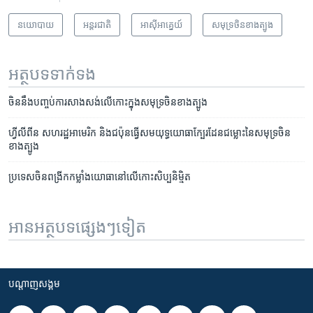
នយោបាយ
អន្តរជាតិ
អាស៊ី​អាគ្នេយ៍
សមុទ្រ​ចិន​ខាង​ត្បូង
អត្ថបទ​ទាក់ទង
ចិន​នឹង​បញ្ចប់​ការសាងសង់លើកោះ​ក្នុង​សមុទ្រចិន​ខាង​ត្បូង
ហ្វីលីពីន​ សហរដ្ឋ​អាមេរិក​ និង​ជប៉ុន​ធ្វើ​សមយុទ្ធ​យោធា​ក្បែរ​ដែន​ជម្លោះ​នៃ​សមុទ្រ​ចិន​
ខាង​ត្បូង
ប្រទេស​ចិន​ពង្រីក​កម្លាំង​យោធា​នៅ​លើ​កោះ​សិប្បនិម្មិត
អានអត្ថបទផ្សេងៗទៀត
បណ្តាញ​សង្គម