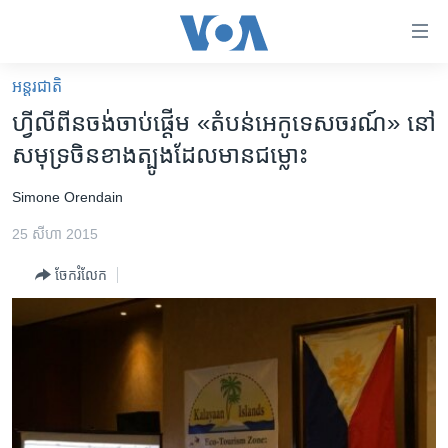
ភ្ជាប់​
ទៅ​
គេហទំព័រ​
អន្តរជាតិ
កម្ពុជា
ទាក់ទង
ហ្វីលីពីន​ចង់​ចាប់​ផ្តើម​ «តំបន់​អេកូ​ទេសចរណ៍‍» នៅ​​
រំលង​
អន្តរជាតិ
សមុទ្រ​ចិន​ខាង​ត្បូង​ដែល​មាន​ជម្លោះ
និង​
អាមេរិក
ចូល​
Simone Orendain
ទៅ​​
ចិន
ទំព័រ​
25 សីហា 2015
ហេឡូវីអូអេ
ព័ត៌មាន​​
ចែករំលែក
តែ​
កម្ពុជាច្នៃប្រតិដ្ឋ
ម្តង
ព្រឹត្តិការណ៍ព័ត៌មាន
រំលង​
និង​
ទូរទស្សន៍ / វីដេអូ​
ចូល​
វិទ្យុ / ផតខាសថ៍
ទៅ​
ទំព័រ​
កម្មវិធីទាំងអស់