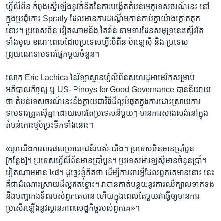
ហ្វីលីពីន​ កំពុង​ស្នើ​ឡើងនូវ​គំនិត​នៃ​ការ​បង្កើត​តំបន់​អេកូ​ទេសចរណ៍​នេះ​ នៅ​
ក្នុង​ប្រជុំ​កោះ Spratly ដែល​មាន​ការ​ដណ្តើម​កាន់កាប់​គ្នា​យ៉ាង​ក្តៅ​គគុក​
នោះ។ ប្រទេស​ចិន ​វៀតណាម​និង ​តៃវ៉ាន់​ ទាមទារ​ដែន​សមុទ្រ​នេះ​ស្ទើរ​តែ​
ទាំង​មូល ខណៈ​ពេល​ដែល​ប្រទេស​ហ្វីលីពីន ​ម៉ាឡេស៊ី ​និង ​ប្រទេស​
ព្រុយណេ​ទាមទារ​ផ្នែក​មួយ​ចំនួន។
លោក Eric Lachica នៃ​វិទ្យាស្ថាន​ហ្វីលីពីន​សហរដ្ឋ​អាមេរិក​សម្រាប់​
អភិបាលកិច្ច​ល្អ​ ឬ​ US- Pinoys for Good Governance បាន​និយាយ​
ថា​ តំបន់​ទេសចរណ៍នេះ​នឹង​ក្លាយ​ជា​វិធី​ដ៏​ល្អ​បំផុត​ក្នុង​ការ​ដោះស្រាយ​ការ​
ទាមទារ​ត្រួត​ស៊ីគ្នា ដោយ​សារ​តែ​ប្រទេស​នីមួយៗ​ មាន​ការ​សាងសង់​នៅក្នុង​
តំបន់​កោះ​ថ្ម​ប៉ប្រះ​ទឹក​ទាំងនោះ។
«ចូរ​យើង​ការពារ​ផល​ប្រយោជន៍​របស់​យើង។ ប្រទេស​ចិន​មាន​ប្រាំបួន​
[កន្លែង]។ ប្រទេស​ហ្វីលីពីន​មាន​ប្រាំបួន។ ប្រទេស​ម៉ាឡេស៊ី​មាន​ចំនួន​ប្រាំ។
វៀតណាម​មាន ៤៨។ ដូច្នេះ​ខ្ញុំ​គិត​ថា ​ដើម្បី​ការពារ​អ្វី​ដែល​ពួក​គេ​មាន​នោះ ​នេះ​
គឺ​ជា​ដំណោះ​ស្រាយ​ដ៏​ល្អ​ឥត​ខ្ចោះ។ វា​បាន​កាត់បន្ថយ​នូវ​ការ​ឈឺ​ក្បាល​ទាក់ទង​
នឹង​បញ្ហា​កងទ័ព​របស់​ពួកគេ​បាន​ ហើយ​ក្នុង​ពេល​តែមួយ​វា​ធ្វើ​ឲ្យ​មាន​ការ​
ប្រសើរ​ឡើង​នូវ​ស្ថានភាព​សេដ្ឋកិច្ច​របស់​ពួក​គេ»។