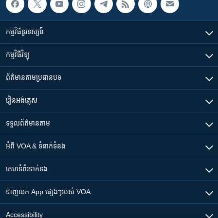
កម្មវិធី​ទូរទស្សន៍
កម្មវិធី​វិទ្យុ
ព័ត៌មាន​តាមប្រធានបទ​
រៀន​​អង់គ្លេស
ទទួល​ព័ត៌មាន​តាម
អំពី​ VOA & ទំនាក់ទំនង
គេហទំព័រ​​ទាក់ទង
ទាញយក​ App ផ្សេងៗ​របស់​ VOA
Accessibility