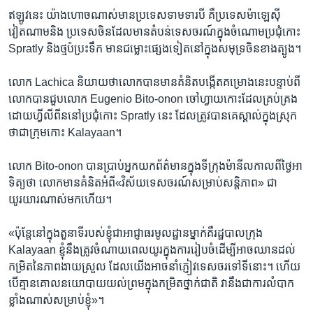
ឥឡូវ​នេះ​ យ៉ាង​ហោច​ណាស់​មាន​ប្រទេស​ទាមទារ​បី គឺ​ប្រទេស​ម៉ាឡេស៊ី ​
វៀតណាម​និង ​ប្រទេស​ចិន​ដែល​មាន​តំបន់​ទេសចរណ៍​ក្នុង​ចំណោម​ប្រជុំ​កោះ
Spratly និង​ថ្ម​ប៉ប្រះ​ទឹក​ មាន​ជម្លោះ​ផ្សេង​ទៀត​នៅ​ក្នុង​សមុទ្រ​ចិន​ខាង​ត្បូង។
លោក Lachica និយាយ​ថា​លោក​បាន​មាន​គំនិត​បង្កើត​គម្រោង​នេះបន្ទាប់​ពី​
លោក​បាន​ជួប​លោក Eugenio Bito-onon ចៅហ្វាយ​កោះ​ដែលគ្រប់គ្រង​
ដោយ​ហ្វីលីពីន​នៅ​ប្រជុំ​កោះ Spratly នេះ​ ដែល​ត្រូវ​បាន​គេ​ស្គាល់​ក្នុង​ស្រុក​
ថា​ជា​ក្រុម​កោះ Kalayaan។
លោក​ Bito-onon បាន​ប្រាប់​អ្នក​យក​ព័ត៌មាន​ក្នុង​ទីក្រុង​ម៉ានីល​កាល​ពី​ថ្ងៃ​អា
ទិត្យ​ថា​ លោកមាន​គំនិត​អំពី​«វិស័យ​ទេសចរណ៍​សម្រាប់​សន្តិភាព‍» ជា​
យូរយារ​ណាស់​មក​ហើយ។
«ប៉ុន្តែ​នៅ​ក្នុង​តួនាទីរបស់​ខ្ញុំ​ជា​អាជ្ញាធរ​មូលដ្ឋានម្នាក់​គឺ​រដ្ឋបាល​ក្រុង
Kalayaan ខ្ញុំនឹង​ត្រូវ​ចំណាយ​ពេល​យូរ​ក្នុង​ការ​រៀប​ចំ​ដើម្បី​អាច​ឈាន​ដល់​
កម្រិត​នៃ​ភាព​ងាយស្រួល ​ដែល​យើង​អាច​នាំ​ភ្ញៀវ​ទេសចរ​ទៅ​ទីនោះ។ ហើយ​
បើ​គ្មាន​គោល​នយោបាយ​យល់​ព្រមក្នុង​កម្រិត​ថ្នាក់​ជាតិ ​វា​នឹង​ជាការ​លំបាក​
ខ្លាំង​ណាស់​សម្រាប់ខ្ញុំ»។