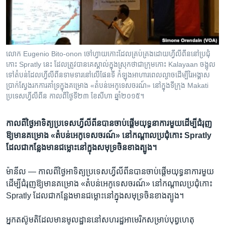
រចនា
សម្ព័ន្ធ​
Khmer English
រំលង​
និង​
បណ្តាញ​សង្គម
ចូល​
លោក Eugenio Bito-onon ចៅហ្វាយ​កោះ​ដែល​​គ្រប់គ្រង​ដោយ​ហ្វីលីពីន​នៅ​ប្រជុំ​
ទៅ​
កោះ Spratly នេះ​ ដែល​ត្រូវ​បាន​គេ​ស្គាល់​ក្នុង​ស្រុក​ថា​ជា​ក្រុម​កោះ Kalayaan ចង្អុល​
កាន់​
ទៅ​តំបន់​ដែល​ហ្វីលីពីន​ទាម​ទារ​នៅ​លើ​ផែន​ទី​ កំឡុង​អាហារពេល​ល្ងាច​ដើម្បី​រៃ​អង្គាស​
ប្រាក់​ស្វែង​រក​ការគាំទ្រ​ក្នុង​គម្រោង​ «តំបន់​អេកូ​ទេសចរណ៍‍» នៅ​ក្នុង​ទីក្រុង​ Makati
ទំព័រ​
ភាសា
ប្រទេស​ហ្វីលីពីន​ កាល​ពី​ថ្ងៃ​ទី​២៣​ ខែ​សីហា ឆ្នាំ​២០១៥។​
ស្វែង​
រក
កាល​ពី​ថ្ងៃ​អាទិត្យ​ប្រទេស​ហ្វីលីពីន​បាន​ចាប់​ផ្តើម​យុទ្ធនាការ​មួយ​ដើម្បី​ជំរុញ​
ឱ្យ​មាន​គម្រោង​ «តំបន់​អេកូ​ទេសចរណ៍‍» នៅ​កណ្តាល​ប្រជុំ​កោះ Spratly
ដែល​ជា​កន្លែង​មាន​ជម្លោះ​នៅ​ក្នុង​សមុទ្រ​ចិន​ខាង​ត្បូង។
ម៉ានីល —
កាល​ពី​ថ្ងៃ​អាទិត្យ​ប្រទេស​ហ្វីលីពីន​បាន​ចាប់​ផ្តើម​យុទ្ធនាការ​មួយ​
ដើម្បី​ជំរុញ​ឱ្យ​មាន​គម្រោង​ «តំបន់​អេកូ​ទេសចរណ៍‍» នៅ​កណ្តាល​ប្រជុំ​កោះ
Spratly ដែល​ជា​កន្លែង​មាន​ជម្លោះ​នៅ​ក្នុង​សមុទ្រ​ចិន​ខាង​ត្បូង។
អ្នក​តស៊ូ​មតិដែល​មាន​មូលដ្ឋាន​នៅ​សហរដ្ឋ​អាមេរិក​សម្រាប់​បុព្វហេតុ​