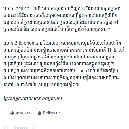
លោកLachica បាន​និយាយ​ថាស្ថានភាពដ៏​ល្អ​បំផុត​ដែល​លោក​ប្រាថ្នា​ចង់​
បាន​នោះ​គឺ​នឹង​ការ​សេចក្តី​សម្រេច​មួយ​ដោយ​ព្រឹទ្ធសភា​ប្រទេស​ហ្វីលីពីន​
បន្ទាប់​មក​គាំទ្រ​ដោយ​ប្រធានាធិបតី​ប្រទេស​ហ្វីលីពីន ទើបអាច​ស្នើ​សុំ​ទៅ​
ប្រទេស​ចិន ​និង​ ​សមាគម​ប្រជាជាតិ​អាស៊ីអាគ្នេយ៍​ទាំង​១០​ប្រទេស។
លោក​ Bito​-onon បាន​និយាយ​ថា ​លោក​មាន​ទស្សនវិស័យ​ទៅ​មុខ​ថា​នឹង​
មាន​ការ​ធ្វើដំណើរ​របស់​ភ្ញៀវ​ទេសចរមក​ពី​កោះ​កាន់​កាប់​សំខាន់​គឺ Thitu ទៅ​
កោះតូចៗដ៏​ស្រស់​ស្អាត​ទាំង​ពីរ​នៅ​ក្បែរ​នោះ ​ដែល​ជា​កោះ​មាន​លក្ខណៈ
ធម្មជាតិ​គ្រប់គ្រង​ដោយ​ប្រទេស​ហ្វីលីពីន។ លោក​បាន​ចង្អុល​បង្ហាញ​ថា ​
ជម្រក​មួយ​ដែល​គេ​គ្រោង​នឹង​ស្ថាបនា​នៅ​កោះ Thitu ​អាច​បម្រើ​ជា​កន្លែង​
ឈប់សម្រាក​នៅ​ពេល​អាកាសធាតុ​មិន​ល្អ​សម្រាប់​ភ្ញៀវ​ទេសចរ​មក​ពីកោះ​
នានា​ដែល​កាន់​កាប់​ដោយ​ប្រទេស​ផ្សេង​ទៀត៕
ប្រែ​សម្រួល​ដោយ មាន ឥស្សរាយស​
ចែករំលែក
Follow us
This item is part of