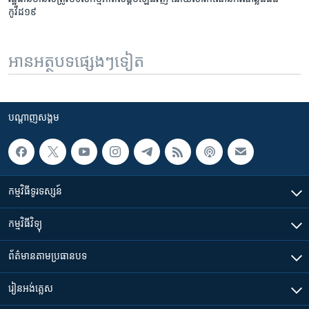
កូវីដ១៩​
អានអត្ថបទផ្សេងៗទៀត
បណ្តាញ​សង្គម
កម្មវិធី​ទូរទស្សន៍
កម្មវិធី​វិទ្យុ
ព័ត៌មាន​តាមប្រធានបទ​
រៀន​​អង់គ្លេស