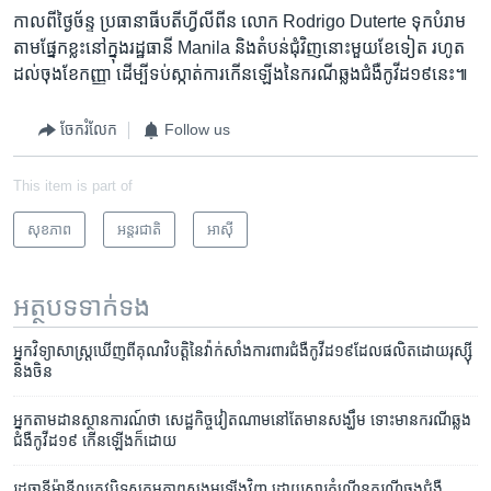
​កាល​ពី​ថ្ងៃច័ន្ទ​ ប្រធានាធីបតីហ្វីលីពីន លោក Rodrigo Duterte ទុក​បំរាម​
តាម​ផ្នែក​ខ្លះ​នៅ​ក្នុង​រដ្ឋ​ធានី Manila និង​តំបន់​ជុំវិញ​នោះ​មួយ​ខែ​ទៀត​ រហូត​
ដល់​ចុង​ខែ​កញ្ញា ដើម្បី​ទប់​ស្កាត់​ការ​កើន​ឡើងនៃករណី​ឆ្លង​ជំងឺ​កូវីដ​១៩​នេះ៕
ចែករំលែក
Follow us
This item is part of
សុខភាព
អន្តរជាតិ
អាស៊ី
អត្ថបទ​ទាក់ទង
អ្នក​វិទ្យាសាស្រ្ត​ឃើញ​ពី​គុណវិបត្តិ​នៃ​វ៉ាក់សាំង​ការពារ​ជំងឺ​កូវីដ១៩​ដែល​ផលិត​ដោយ​​រុស្ស៊ី​
និង​​ចិន
អ្នក​តាមដាន​ស្ថានការណ៍​ថា សេដ្ឋកិច្ច​វៀតណាម​នៅតែ​មាន​សង្ឃឹម ទោះ​មាន​ករណី​ឆ្លង​
ជំងឺ​កូវីដ១៩ កើនឡើង​ក៏ដោយ
រដ្ឋធានី​ម៉ានីល​ត្រូវ​បិទ​សកម្មភាព​សង្គម​ឡើង​វិញ ដោយសារ​កំណើន​ករណី​ឆ្លង​ជំងឺ​