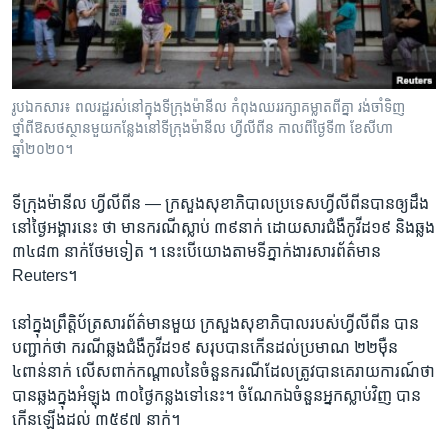
រចនា
សម្ព័ន្ធ​
Khmer English
រំលង​
និង​
បណ្តាញ​សង្គម
ចូល​
រូបឯកសារ៖ ពលរដ្ឋរស់នៅក្នុងទីក្រុងម៉ានីល កំពុងឈររក្សាគម្លាតពីគ្នា រង់ចាំទិញ
ទៅ​
ថ្នាំពីឱសថស្ថានមួយកន្លែងនៅទីក្រុងម៉ានីល ហ្វីលីពីន កាលពីថ្ងៃទី៣ ខែសីហា
កាន់​
ឆ្នាំ២០២០។
ទំព័រ​
ភាសា
ស្វែង​
ទីក្រុងម៉ានីល ហ្វីលីពីន —
ក្រសួង​សុខាភិបាល​ប្រទេស​ហ្វីលីពីន​បាន​ឲ្យ​ដឹង​
រក
នៅ​ថ្ងៃ​អង្គារ​នេះ​ ថា មាន​ករណី​ស្លាប់​ ៣៩នាក់ ​ដោយ​សារជំងឺ​កូវីដ​១៩ និងឆ្លង
៣៤៨៣​ នាក់ថែមទៀត ។ នេះ​បើ​យោង​តាម​ទីភ្នាក់ងារ​សារព័ត៌មាន​
Reuters។
នៅ​ក្នុង​ព្រឹត្តិប័ត្រ​សារព័ត៌មាន​មួយ ក្រសួង​សុខាភិបាល​របស់​ហ្វីលីពីន​ បាន​
បញ្ជាក់​ថា ករណី​ឆ្លង​ជំងឺ​កូវីដ​១៩ សរុបបាន​កើន​ដល់ប្រមាណ ២២ម៉ឺន
៤ពាន់នាក់ លើស​ពាក់​កណ្ដាល​នៃ​ចំនួន​ករណី​ដែល​ត្រូវ​បាន​គេ​រាយការណ៍​ថា​
បាន​ឆ្លង​ក្នុង​អំឡុង ៣០ថ្ងៃកន្លង​ទៅ​នេះ។ ចំណែក​ឯចំនួន​អ្នក​ស្លាប់​វិញ បាន​
កើន​ឡើង​ដល់ ៣៥៩៧ នាក់។