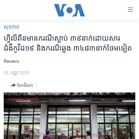
ភ្ជាប់​
ទៅ​
គេហទំព័រ​
សុខភាព
កម្ពុជា
ទាក់ទង
ហ្វីលីពីនមានករណីស្លាប់ ​៣៩​នាក់ដោយសារ
រំលង​
អន្តរជាតិ
ជំងឺកូវីដ១៩​ និងករណីឆ្លង ៣៤៨៣​នាក់​ថែមទៀត
និង​
អាមេរិក
ចូល​
​Reuters
ទៅ​​
ចិន
ទំព័រ​
01 កញ្ញា 2020
ហេឡូវីអូអេ
ព័ត៌មាន​​
ចែករំលែក
តែ​
កម្ពុជាច្នៃប្រតិដ្ឋ
ម្តង
ព្រឹត្តិការណ៍ព័ត៌មាន
រំលង​
និង​
ទូរទស្សន៍ / វីដេអូ​
ចូល​
វិទ្យុ / ផតខាសថ៍
ទៅ​
ទំព័រ​
កម្មវិធីទាំងអស់