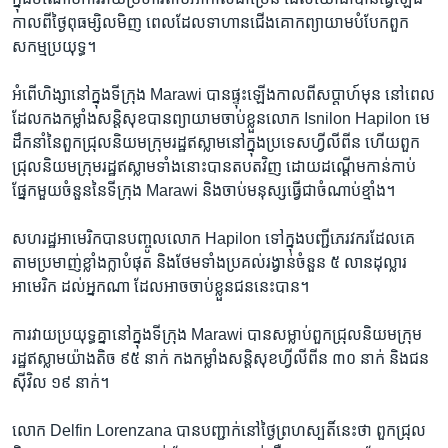
កាល​ពី​ថ្ងៃ​ពុធ​ម្សិលមិញ ពេល​ដែល​ទាហាន​ជើង​គោក​ព្យាយាម​បំបែក​ពួក​
សកម្ម​ប្រយុទ្ធ។
អំពើ​ហិង្សា​នៅ​ក្នុង​ទីក្រុង Marawi បាន​ផ្ទុះ​ឡើង​កាល​ពី​សប្ដាហ៍​មុន នៅ​ពេល​
ដែល​កង​កម្លាំង​សន្តិសុខ​បាន​ព្យាយាម​ចាប់​ខ្លួន​លោក Isnilon Hapilon មេ
ដឹកនាំ​នៃ​ពួក​ជ្រុល​និយម​ក្រុម​រដ្ឋ​ឥស្លាម​នៅ​ក្នុង​ប្រទេស​ហ្វីលីពីន ហើយ​ពួក​
ជ្រុល​និយម​ក្រុម​រដ្ឋ​ឥស្លាម​ទាំង​នោះ​បាន​តបត​វិញ ដោយ​ដណ្ដើម​កាន់កាប់​
ផ្នែក​មួយ​ចំនួន​នៃ​ទីក្រុង Marawi និង​ចាប់​មនុស្ស​ធ្វើ​ជា​ចំណាប់​ខ្មាំង។
សហរដ្ឋ​អាមេរិក​បាន​បញ្ចូល​លោក Hapilon ទៅ​ក្នុង​បញ្ជី​ភេរវករ​ដែល​គេ​
តាម​ប្រមាញ់​ខ្លាំងក្លា​បំផុត និង​ថែម​ទាំង​ប្រគល់​រង្វាន់​ចំនួន ៥ លាន​ដុល្លារ​
អាមេរិក ដល់​អ្នក​ណា ដែល​អាច​ចាប់​ខ្លួន​ជន​នេះ​បាន។
ការ​វាយ​ប្រយុទ្ធ​គ្នា​នៅ​ក្នុង​ទីក្រុង Marawi បាន​សម្លាប់​ពួក​ជ្រុល​និយម​ក្រុម​
រដ្ឋ​ឥស្លាម​យ៉ាង​តិច ៩៥ នាក់ កង​កម្លាំង​សន្តិសុខ​ហ្វីលីពីន ៣០ នាក់ និង​ជន​
ស៊ីវិល ១៩ នាក់។
លោក Delfin Lorenzana បាន​បញ្ជាក់​នៅ​ថ្ងៃ​ព្រហស្បតិ៍​នេះ​ថា ពួក​ជ្រុល​