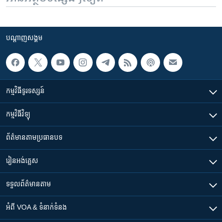
បណ្តាញ​សង្គម
កម្មវិធី​ទូរទស្សន៍
កម្មវិធី​វិទ្យុ
ព័ត៌មាន​តាមប្រធានបទ​
រៀន​​អង់គ្លេស
ទទួល​ព័ត៌មាន​តាម
អំពី​ VOA & ទំនាក់ទំនង