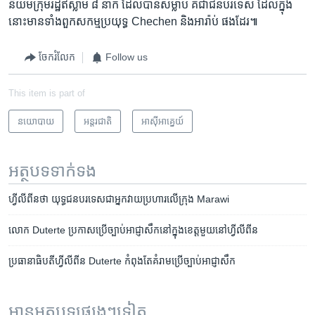
និយម​ក្រុម​រដ្ឋ​ឥស្លាម ៨ នាក់ ដែល​បាន​សម្លាប់ គឺ​ជា​ជន​បរទេស ដែល​ក្នុង​
នោះ​មាន​ទាំង​ពួក​សកម្ម​ប្រយុទ្ធ Chechen និង​អារ៉ាប់ ផង​ដែរ៕
ចែករំលែក
Follow us
This item is part of
នយោបាយ
អន្តរជាតិ
អាស៊ី​អាគ្នេយ៍
អត្ថបទ​ទាក់ទង
ហ្វីលីពីន​ថា យុទ្ធជន​បរទេស​ជា​អ្នក​វាយប្រហារ​លើ​ក្រុង​ Marawi
លោក Duterte ប្រកាស​ប្រើ​ច្បាប់​អាជ្ញាសឹក​នៅ​ក្នុង​ខេត្ត​មួយ​នៅ​ហ្វីលីពីន
ប្រធានាធិបតី​ហ្វីលីពីន ​Duterte ​កំពុង​តែ​គំរាម​ប្រើ​ច្បាប់​អាជ្ញាសឹក​
អានអត្ថបទផ្សេងៗទៀត