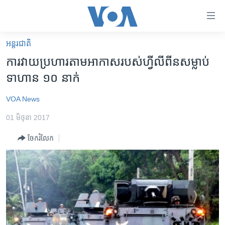
ភ្ជាប់​
ទៅ​
គេហទំព័រ​
អន្តរជាតិ
កម្ពុជា
ទាក់ទង
ការ​វាយ​ប្រហារ​តាម​អាកាស​របស់​ហ្វីលីពីន​សម្លាប់​
រំលង​
អន្តរជាតិ
ទាហាន ១០ នាក់
និង​
អាមេរិក
ចូល​
VOA News
ទៅ​​
ចិន
ទំព័រ​
01 មិថុនា 2017
ហេឡូវីអូអេ
ព័ត៌មាន​​
ចែករំលែក
តែ​
កម្ពុជាច្នៃប្រតិដ្ឋ
ម្តង
ព្រឹត្តិការណ៍ព័ត៌មាន
រំលង​
និង​
ទូរទស្សន៍ / វីដេអូ​
ចូល​
វិទ្យុ / ផតខាសថ៍
ទៅ​
ទំព័រ​
កម្មវិធីទាំងអស់