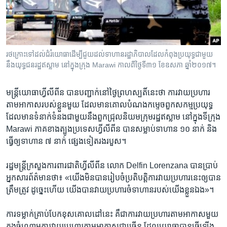
រចនា
សម្ព័ន្ធ​
Khmer English
រំលង​
និង​
បណ្តាញ​សង្គម
ចូល​
រថក្រោះ​ទៅ​ដល់​ជំរំ​យោធា​ដើម្បី​ជួយ​ដល់​ទាហាន​រដ្ឋាភិបាល​ដែល​កំពុង​ប្រយុទ្ធ​ជាមួយ​
ទៅ​
នឹង​យុទ្ធជន​រដ្ឋ​ឥស្លាម​ នៅ​ក្នុង​ក្រុង Marawi កាលពី​ថ្ងៃទី៣១ ខែឧសភា ឆ្នាំ២០១៧។
កាន់​
ទំព័រ​
ភាសា
មន្ត្រី​យោធា​ហ្វីលីពីន បាន​បញ្ជាក់​នៅ​ថ្ងៃ​ព្រហស្បតិ៍​នេះ​ថា ការ​វាយ​ប្រហារ​
ស្វែង​
តាម​អាកាស​របស់​ខ្លួន​មួយ ដែល​មាន​គោល​បំណង​កម្ទេច​ពួក​សកម្ម​ប្រយុទ្ធ​
រក
ដែល​មាន​ទំនាក់ទំនង​ជាមួយ​នឹង​ពួក​ជ្រុល​និយម​ក្រុម​រដ្ឋ​ឥស្លាម នៅ​ក្នុង​ទីក្រុង
Marawi ភាគ​ខាង​ត្បូង​ប្រទេស​ហ្វីលីពីន បាន​សម្លាប់​ទាហាន ១០ នាក់ និង​
ធ្វើ​ឲ្យ​ទាហាន ៧ នាក់ ផ្សេង​ទៀត​រង​របួស។
រដ្ឋមន្ត្រី​ក្រសួង​ការពារ​ជាតិ​ហ្វីលីពីន លោក Delfin Lorenzana បាន​ប្រាប់​
អ្នក​សារព័ត៌មាន​ថា៖ «យើង​មិន​បាន​រៀបចំ​ប្រតិបត្តិការ​វាយ​ប្រហារ​នេះ​ឲ្យ​បាន​
ត្រឹមត្រូវ ដូច្នេះ​ហើយ យើង​បាន​វាយ​ប្រហារ​ចំ​ទាហាន​របស់​យើង​ខ្លួន​ឯង»។
ការ​ទម្លាក់​គ្រាប់​បែក​ខុស​គោលដៅ​នេះ គឺ​ជា​ការ​វាយ​ប្រហារ​តាម​អាកាស​មួយ
ក្នុង​ចំណោម​ការ​វាយ​ប្រហារ​តាម​អាកាស​ជា​ច្រើន ដែល​យោធា​បាន​ធ្វើ​ឡើង​