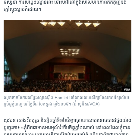
ទស្សនា​ ការ​សម្ដែង​ល្ខោន​នេះ​ ទោះ​បី​ជា​នៅ​ក្នុង​សាល​មាន​ភាព​កកកុញ​និង​
ក្ដៅ​ស្អុះស្អាប់​ក៏ដោយ។​
ឈុតឆាក​នៃ​ការសម្តែង​ល្ខោន​រឿង​ Hamlet នៅ​សាល​សហសិក្សា​នៃ​សកល​វិទ្យាល័យ​
ភូមិន្ទ​ភ្នំពេញ​ នៅ​ថ្ងៃទី៨​ ខែកក្កដា​ ឆ្នាំ២០១៥។ ​(​អ៊ុំ​ សូនីតា/VOA​)
យុវជន​ សេង​ វីរៈបុត្រ​ និស្សិត​ឆ្នាំ​ទី១​នៃ​វិទ្យាស្ថាន​ភាសា​បរទេស​បាន​ថ្លែង​យ៉ាង​
ដូច្នេះថា​៖ «ខ្ញុំ​ពិត​ជា​មាន​អារម្មណ៍​រំភើប​ចិត្ត​ខ្លាំងណាស់​ នៅ​ពេល​ដែល​ខ្ញុំ​បាន​
ទស្សនា​ល្ខោន​នេះ​ ព្រោះ​នេះ​គឺ​ជា​លើក​ដំបូង​របស់​ខ្ញុំ​ ហើយ​វា​ពិត​ជា​មាន​ភាព​