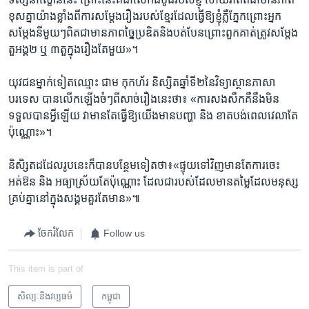
ខុស​គ្នា​យ៉ាង​ខ្លាំង​ពី​ការ​សម្តែង​រឿង​របស់​ខ្មែរ​ដែល​ធ្វើ​ឱ្យ​ខ្ញុំ​ភ្លឺ​ភ្នែក​ព្រោះ​អ្នក​
សម្តែង​នីមួយៗ​ពិត​ជា​មាន​ភាព​ច្នៃប្រឌិត​និង​បត់បែន​ព្រោះ​ពួក​គាត់​ត្រូវ​សម្តែង​
តួអង្គ​២​ ឬ​ ៣​តួ​ក្នុង​រឿង​តែ​មួយ»​។ ​
យុវជន​ម្នាក់​ទៀត​ឈ្មោះ​ ជាម​ កុកហ័រ​ និស្សិត​ឆ្នាំទី២​នៃ​វិទ្យាស្ថាន​ភាសា​
បរទេស​ បាន​លើក​ឡើង​ចំៗ​ពី​សាច់​រឿង​នេះ​ថា​៖ «​ការ​សងសឹក​គឺ​នឹង​មិន​
ទទួល​បាន​អ្វី​ឡើយ​ វា​មាន​តែ​ធ្វើ​ឱ្យ​យើង​មាន​បញ្ហា​ និង​ ខាត​បង់​ពេល​វេលា​តែ​
ប៉ុណ្ណោះ»។​
និសិ្សត​ដដែល​រូប​នេះ​ក៏​បាន​បន្ថែម​ទៀត​ថា៖​«ផ្ទុយ​ទៅ​វិញ​មាន​តែ​ការ​ចេះ​
អត់ឱន​ និង​ អធ្យា​ស្រ័យ​តែ​ប៉ុណ្ណោះ​ ដែល​ជា​របស់​ដែល​មាន​តម្លៃ​ដែល​មនុស្ស​
គ្រប់​គ្នា​នៅ​ក្នុង​សង្គម​គួរ​តែ​មាន»៕
ចែករំលែក
Follow us
This item is part of
សិល្បៈនិងវប្បធម៌
កម្ពុជា