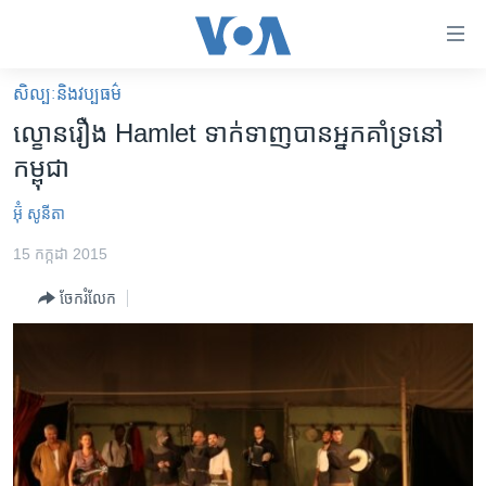
ភ្ជាប់​
ទៅ​
គេហទំព័រ​
សិល្បៈនិងវប្បធម៌
កម្ពុជា
ទាក់ទង
ល្ខោន​រឿង​ Hamlet ​ទាក់ទាញ​បាន​អ្នក​គាំទ្រ​នៅ​
រំលង​
អន្តរជាតិ
កម្ពុជា
និង​
អាមេរិក
ចូល​
អ៊ុំ សូនីតា
ទៅ​​
ចិន
ទំព័រ​
15 កក្កដា 2015
ហេឡូវីអូអេ
ព័ត៌មាន​​
ចែករំលែក
តែ​
កម្ពុជាច្នៃប្រតិដ្ឋ
ម្តង
ព្រឹត្តិការណ៍ព័ត៌មាន
រំលង​
និង​
ទូរទស្សន៍ / វីដេអូ​
ចូល​
វិទ្យុ / ផតខាសថ៍
ទៅ​
ទំព័រ​
កម្មវិធីទាំងអស់