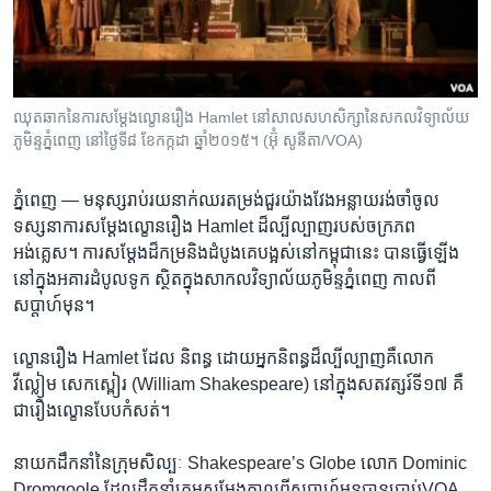
រចនា
សម្ព័ន្ធ​
Khmer English
រំលង​
និង​
បណ្តាញ​សង្គម
ចូល​
ឈុតឆាក​នៃ​ការសម្តែង​ល្ខោន​រឿង​ Hamlet នៅ​សាល​សហសិក្សា​នៃ​សកល​វិទ្យាល័យ​
ទៅ​
ភូមិន្ទ​ភ្នំពេញ​ នៅ​ថ្ងៃទី៨​ ខែកក្កដា​ ឆ្នាំ២០១៥។ ​(​អ៊ុំ​ សូនីតា​/VOA​)
កាន់​
ទំព័រ​
ភាសា
ភ្នំពេញ —
មនុស្ស​រាប់​រយ​នាក់​ឈរ​តម្រង់​ជួរ​យ៉ាង​វែង​អន្លាយ​រង់ចាំ​ចូល​
ស្វែង​
ទស្សនា​ការ​សម្ដែង​ល្ខោន​រឿង​ Hamlet​ ដ៏​ល្បី​ល្បាញ​របស់​ចក្រភព
រក
អង់គ្លេស។​ ​ការ​សម្តែង​ដ៏​កម្រ​និង​ដំបូង​គេ​បង្អស់​នៅ​កម្ពុជា​នេះ​ បាន​ធ្វើឡើង​
នៅ​ក្នុង​អគារ​ដំបូល​ទូក​ ស្ថិត​ក្នុង​សាកល​វិទ្យាល័យ​ភូមិន្ទ​ភ្នំពេញ​ កាល​ពី​
សប្តាហ៍​មុន។​
ល្ខោនរឿង​ Hamlet ​ដែល​ និពន្ធ ​ដោយ​អ្នក​និពន្ធដ៏​ល្បី​ល្បាញ​គឺលោក​
វីល្លៀម ​សេកស្ពៀរ​ (William Shakespeare​)​ ​នៅ​ក្នុង​សតវត្សរ៍​ទី១៧​ គឺ​
ជា​រឿង​ល្ខោន​បែប​កំសត់​។
នាយក​ដឹកនាំ​នៃ​ក្រុម​សិល្បៈ​ Shakespeare’s​ Globe​ លោក​ Dominic​
Dromgoole​ ​ដែល​ដឹក​នាំ​ក្រុម​សម្ដែង​កាល​ពី​សប្តាហ៍​មុន​បាន​ប្រាប់​VOA​ ​