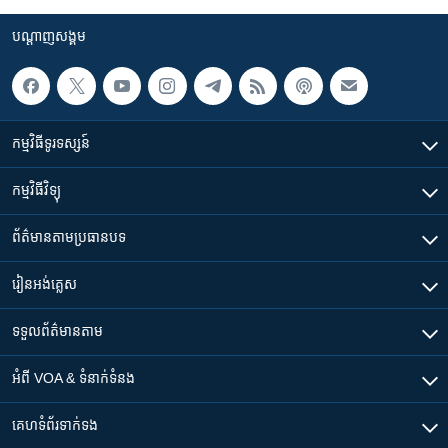
បណ្តាញ​សង្គម
កម្មវិធី​ទូរទស្សន៍
កម្មវិធី​វិទ្យុ
ព័ត៌មាន​តាមប្រធានបទ​
រៀន​​អង់គ្លេស
ទទួល​ព័ត៌មាន​តាម
អំពី​ VOA & ទំនាក់ទំនង
គេហទំព័រ​​ទាក់ទង