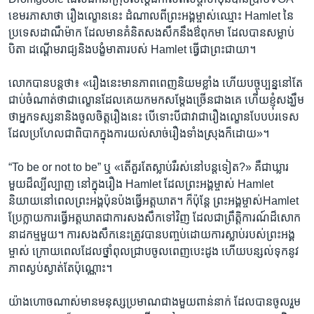
ខេម​រភាសា​ថា​ ​រឿង​ល្ខោន​នេះ​ ដំ​ណាល​ពី​ព្រះអង្គ​ម្ចាស់​ឈ្មោះ ​Hamlet​ នៃ​
ប្រទេស​ដាណឺម៉ាក​ ដែល​មាន​គំនិត​សង​សឹក​នឹង​ឳពុកមា​ ដែល​បាន​សម្លាប់​
បិតា​ ​ដណ្តើម​រាជ្យ​និង​បង្ខំ​មាតា​របស់​ Hamlet​ ធ្វើ​ជា​ព្រះ​ជា​យា​។​
លោក​បាន​បន្ត​ថា​៖ ​«រឿង​នេះ​មាន​ភាព​ពេញ​និយម​ខ្លាំង​ ហើយ​បច្ចុប្បន្ន​នៅ​តែ​
ជាប់​ចំណាត់​ថា​ជា​ល្ខោន​ដែល​គេ​យក​មក​សម្តែង​ច្រើន​ជាង​គេ​ ហើយ​ខ្ញុំ​សង្ឃឹម​
ថា​អ្នក​ទស្សនា​និង​ចូលចិត្ត​រឿង​នេះ​ បើ​ទោះ​បី​ជា​វា​ជា​រឿង​ល្ខោន​បែប​បរទេស​
ដែល​ប្រហែល​ជា​ពិបាក​ក្នុង​ការ​យល់​សាច់​រឿង​ទាំង​ស្រុង​ក៏​ដោយ»។
​“To be or not to be” ​ឬ​ «តើ​គួរ​តែ​ស្លាប់​រឺ​រស់​នៅ​បន្ត​ទៀត?​»​ ​គឺ​ជា​ឃ្លារ​
មួយ​ដ៏​ល្បីល្បាញ​ នៅ​ក្នុង​រឿង​ Hamlet​ ដែល​ព្រះ​អង្គ​ម្ចាស់​ Hamlet ​
និយាយ​នៅ​ពេល​ព្រះអង្គ​ប៉ុនប៉ង​ធ្វើ​អត្តឃាត។​ ក៏​ប៉ុន្តែ ព្រះ​អង្គ​ម្ចាស់​Hamlet​ ​
ប្រែក្លាយ​ការ​ធ្វើ​អត្តឃាតជា​ការ​សង​សឹក​ទៅ​វិញ​ ដែល​ជា​ព្រឹត្តិការណ៍​ដ៏​សោក
នាដកម្ម​មួយ។​ ការ​សងសឹក​នេះ​ត្រូវ​បាន​បញ្ចប់ដោយ​ការ​ស្លាប់​របស់​ព្រះ​អង្គ​
ម្ចាស់ ក្រោយ​ពេល​ដែលថ្នាំ​ពុល​ជ្រាប​ចូល​ពេញ​បេះដូង​ ហើយបន្សល់​ទុក​នូវ​
ភាព​ស្ងប់​ស្ងាត់​តែ​ប៉ុណ្ណោះ។​
យ៉ាងហោច​ណាស់​មាន​មនុស្ស​ប្រមាណជាង​មួយ​ពាន់​នាក់​ ដែល​បាន​ចូល​រួម​