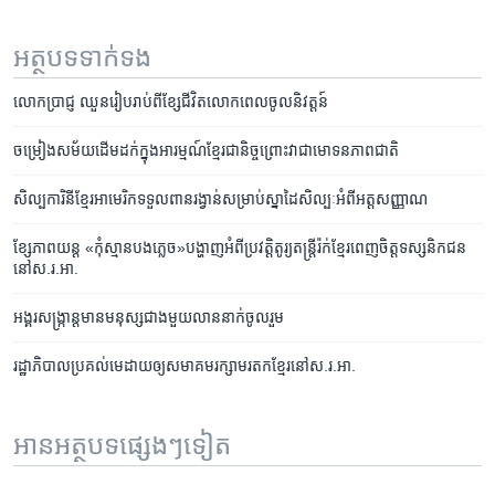
អត្ថបទ​ទាក់ទង
លោក​ប្រាជ្ញ​ ឈួន​រៀបរាប់​ពី​ខ្សែជីវិត​លោក​ពេលចូលនិវត្តន៍
ចម្រៀង​សម័យដើម​ដក់​ក្នុងអារម្មណ៍​ខ្មែរ​ជា​និច្ច​​ព្រោះវា​ជាមោទនភាព​ជាតិ
សិល្បការិនី​ខ្មែរ​អាមេរិក​ទទួល​​ពាន​រង្វាន់​សម្រាប់​ស្នាដៃ​សិល្បៈ​អំពី​អត្តសញ្ញាណ
ខ្សែភាព​យន្ត​ «កុំ​ស្មាន​បង​ភ្លេច»​បង្ហាញ​អំពី​ប្រវត្តិ​តូរ្យតន្ត្រី​រ៉ក់ខ្មែរ​ពេញ​ចិត្ត​ទស្សនិកជន​
នៅ​ស.រ.អា.
អង្គរ​សង្ក្រាន្ត​មាន​មនុស្ស​ជាង​មួយ​លាន​នាក់​ចូល​រួម
រដ្ឋាភិបាល​ប្រគល់​មេដាយ​ឲ្យ​សមាគម​រក្សា​មរតក​ខ្មែរ​នៅ​ស.រ.អា.
អានអត្ថបទផ្សេងៗទៀត