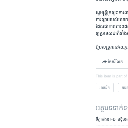
រដ្ឋមន្រ្តី​ក្រសួង​ក
ការស្លាប់​របស់​លោ
ដែល​ជា​ការ​គោរព​ដល
ឲ្យ​ប្រទេស​ជាតិ​ទា
ប្រែសម្រួលដោយអ្នកស្
ចែករំលែក
This item is part of
អាមេរិក​
ការត
អត្ថបទ​ទាក់
ទីភ្នាក់ងារ FBI ស៊ើបអ