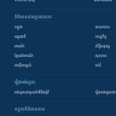
VOA 60 អាស៊ី
វេទិកា​អាស៊ាន
ព័ត៌មាន​តាមប្រធានបទ​
កម្ពុជា
នយោបាយ
អន្តរជាតិ
សេដ្ឋកិច្ច
អាមេរិក
សិទ្ធិមនុស្ស
ខ្មែរ​នៅអាមេរិក
សុខភាព
អាស៊ីអាគ្នេយ៍
អប់រំ
រៀន​​អង់គ្លេស
អង់គ្លេស​ជាមួយ​ម៉ានី​និង​ម៉ូរី
រៀន​​​​​​អង់គ្លេ
ទទួល​ព័ត៌មាន​តាម