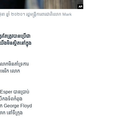
នា ឆ្នាំ ២០២០។ រដ្ឋមន្ត្រី​ការពារ​ជាតិ​លោក Mark
តែ​ត្រូវបាន​ប្រើ​ជា​
ង​មិន​ស្ថិត​នៅក្នុង​
ោក​មិន​គាំទ្រ​ការ​
អាមេរិក​ លោក
 Esper បាន​ប្រាប់​
ើ​កងទ័ព​កំពុង​
របស់​លោក George Floyd
ោក នៅ​ទីក្រុង