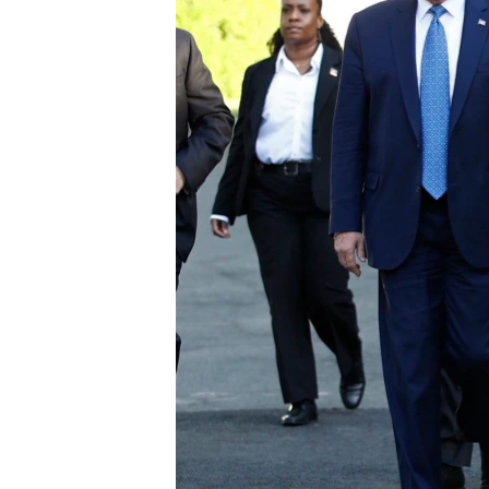
រចនា
សម្ព័ន្ធ​
រំលង​
និង​
ចូល​
ទៅ​
កាន់​
ទំព័រ​
ស្វែង​
រក