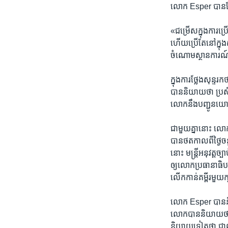
លោក Esper បាន​ថ្លែង
«ជម្រើស​ក្នុងការ​ប្រើ
ហើយប្រើ​តែ​នៅ​ក្នុង​
ចំណោម​ស្ថានការណ៍
ក្នុង​ការថ្លែង​សុន្ទ
បាន​និយាយ​ថា ប្រសិនប
លោក​នឹង​បញ្ជូន​យោធា
ជាមួយ​គ្នា​នោះ លោក 
បាន​ថត​កាលពី​ថ្ងៃច
នោះ មន្រ្តី​អនុវត្ត​
ឲ្យ​លោក​ប្រធានាធិ
លើក​កាន់​គម្ពីរ​មួយ
លោក Esper បាន​និយ
លោក​បាន​និយាយ​ថា ល
និយាយ​ទៀត​ថា ជា