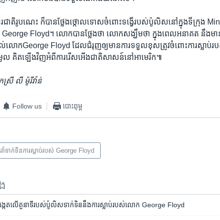
ារពារជាតិ​រូប​ណេះ ក៏​បាន​ថ្លែងថ្កោលទោស​ចំពោះ​ទង្វើ​របស់​ប៉ូលិស​នៅក្នុង​ទីក្រុង​
ក George Floyd។ លោក​បាន​ថ្លែង​ថា លោក​សង្ឃឹម​ថា ក្នុង​ពេល​អនាគត នឹង​មាន​
់​លោកGeorge Floyd ដែល​ជំរុញ​ឲ្យ​មាន​ការ​ទទួល​ខុសត្រូវ​ចំពោះ​ការស្លាប់​រប
ំងមូល គិតឡើងវិញ​អំពី​ការ​រើសអើង​ជាតិ​សាសន៍​នៅ​អាមេរិក៕
រី លី ម៉ូរីវ៉ាន់
Follow us
បោះពុម្ព
វ៉ាទាក់ទិនការស្លាប់របស់ George Floyd
ទង
ង្កេត​លើ​តួនាទី​របស់​ប៉ូលិស​ទាក់ទិន​នឹង​ការ​ស្លាប់​របស់​លោក George Floyd