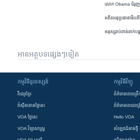
លោក Obama ជំរុញ​អ្នក​ត
អតីត​អនុប្រធានាធិបតី​អ
មនុស្សរាប់ពាន់នាក់បន្
អានអត្ថបទផ្សេងៗទៀត
កម្មវិធី​ទូរទស្សន៍
កម្មវិធី​វិទ្យុ
វីដេអូ​ខ្មែរ
ព័ត៌មាន​ពេល​ព្រឹ
វ៉ាស៊ីនតោន​ថ្ងៃ​នេះ
ព័ត៌មាន​​ពេល​រាត្រ
VOA ថ្ងៃនេះ
Hello VOA
VOA ​វិទ្យាសាស្ត្រ
សំឡេង​ជំនាន់​ថ្មី