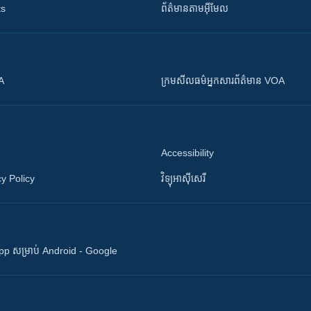
ts
ព័ត៌មាន​តាម​អ៊ីមែល
OA
ក្រម​​​សីលធម៌​​​អ្នក​​​សារព័ត៌មាន VOA
Accessibility
y Policy
វិទ្យុ​អាស៊ី​សេរី
 App សម្រាប់ Android - Google