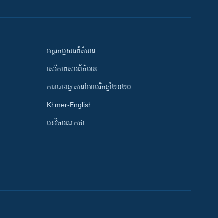
អក្ខរកម្មសារព័ត៌មាន
សេរីភាពសារព័ត៌មាន
ការបោះឆ្នោតនៅអាមេរិកឆ្នាំ២០២០
Khmer-English
បទវិចារណកថា