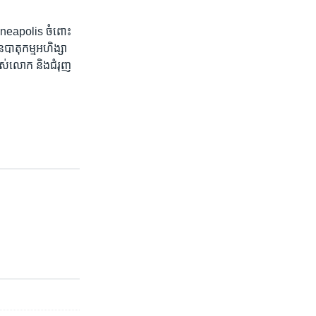
 Minneapolis ចំពោះ​
បាតុកម្ម​អហិង្សា
ស់​លោក និង​ជំរុញ​