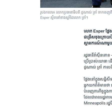
រូបឯកសារ៖ លោក​ប្រធានាធិបតី ដូណាល់ ត្រាំ ចាកចេញ​ពី​សេតវ
Esper ស្ថិតនៅ​ខាងស្តាំ​ដៃ​លោក ត្រាំ។
លោក Esper ថ្លែង​ថា៖ «
ជម្រើស​ចុងក្រោយ​បំផុ
ស្ថានការណ៍​ណា​មួយ
រដ្ឋធានីវ៉ាស៊ីនតោ
ប្រើប្រាស់​យោធា ដើម
ដូណាល់ ត្រាំ កាលព
ថ្លែង​នៅក្នុង​សន្និ
អ្នកយកព័ត៌មាន​ថា លោក
បំពេញ​ភារកិច្ច​ក្នុង​
ដែល​ជា​ពលរដ្ឋ​អាមេ
Minneapolis រដ្ឋម