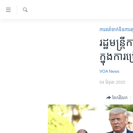
ភ្ជាប់​
ទៅ​
គេហទំព័រ​
ស្វែង​
កម្ពុជា
រក
ការតវ៉ាទាក់ទិនក
ទាក់ទង
អន្តរជាតិ
រដ្ឋមន្រ
រំលង​
និង​
អាមេរិក
ក្នុងការប្
ចូល​
ចិន
ទៅ​​
ទំព័រ​
ហេឡូវីអូអេ
VOA News
ព័ត៌មាន​​
កម្ពុជាច្នៃប្រតិដ្ឋ
04 មិថុនា 2020
តែ​
ម្តង
ព្រឹត្តិការណ៍ព័ត៌មាន
ចែករំលែក
រំលង​
ទូរទស្សន៍ / វីដេអូ​
និង​
ចូល​
វិទ្យុ / ផតខាសថ៍
ទៅ​
កម្មវិធីទាំងអស់
ទំព័រ​