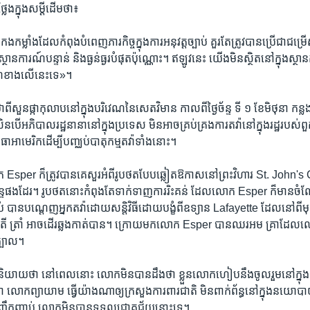
​ក្នុង​សម្តី​ដើម​ថា៖
​កង​កម្លាំង​ដែល​កំពុង​បំពេញ​ភារកិច្ច​ក្នុងការ​អនុវត្ត​ច្បាប់ គួរតែ​ត្រូវបាន​ប្រើ​ជា​ជ
ស្ថានការណ៍​បន្ទាន់ និង​ធ្ងន់ធ្ងរ​បំផុត​ប៉ុណ្ណោះ។ ឥឡូវនេះ យើង​មិន​ស្ថិត​នៅក្នុង​ស្ថ
​ខាងលើ​នេះ​ទេ»។
រកថា​ពី​សួន​ផ្កាកុលាប​នៅក្នុង​បរិវេណ​នៃ​សេតវិមាន កាលពី​ថ្ងៃច័ន្ទ ទី ១ ខែមិថុនា កន
ើ​អភិបាលរដ្ឋ​នានា​នៅក្នុង​ប្រទេស មិន​អាច​គ្រប់គ្រង​ការ​តវ៉ា​នៅក្នុង​រដ្ឋ​របស់​ព
​អាមេរិក​ដើម្បី​បញ្ឈប់​បាតុកម្ម​តវ៉ា​ទាំងនោះ។
Esper ក៏​ត្រូវ​បាន​គេ​សួរ​អំពី​រូបថត​បែប​ឆ្លៀត​ឱកាស​នៅ​ព្រះ​វិហារ St. John's
ន្ទផង​ដែរ។ រូប​ថត​នោះ​កំពុង​តែ​ទាក់ទាញ​ការ​រិះគន់​ ដែល​លោក Esper ក៏​មាន​
ច្បាប់ បាន​បណ្តេញ​អ្នក​តវ៉ា​ដោយ​សន្តិវិធី​ដោយ​បង្ខំ​ពី​ឧទ្យាន Lafayette ដែល​នៅ​ពីម
បតី ត្រាំ អាច​ដើរឆ្លង​កាត់​បាន។ ក្រោយមក​លោក Esper បាន​ឈរ​អម​ គ្រាដែល​លោ
​ក្បាល។
ាយ​ថា នៅ​ពេល​នោះ លោក​មិន​បាន​ដឹង​ថា ខ្លួន​លោក​ហៀប​នឹង​ចូលរួម​នៅក្នុង​
ោក​ព្យាយាម ធ្វើ​យ៉ាងណា​ឲ្យ​ក្រសួង​ការពារជាតិ មិន​ពាក់ព័ន្ធ​នៅក្នុង​នយោបាយ
ញឹកញាប់ លោក​មិន​បាន​ទទួល​ជោគជ័យនោះ​ទេ។