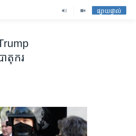
ផ្សាយផ្ទាល់
ោក Trump
ម​បាតុករ