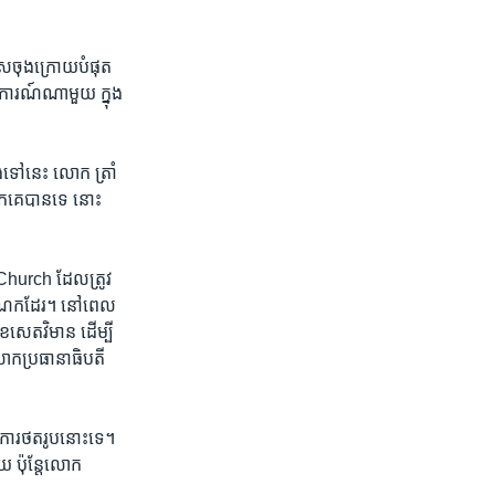
ម្រើស​ចុងក្រោយ​បំផុត
ានការណ៍​ណា​មួយ ក្នុង​
្លង​ទៅ​នេះ លោក ត្រាំ
ួកគេ​បាន​ទេ​ នោះ​
 Church ដែល​ត្រូវ​
ចំណែក​ដែរ។ នៅ​ពេល​
ុខ​សេតវិមាន ដើម្បី​
ក​ប្រធានាធិបតី​
ការ​ថតរូប​នោះ​ទេ។
 ប៉ុន្តែ​លោក​