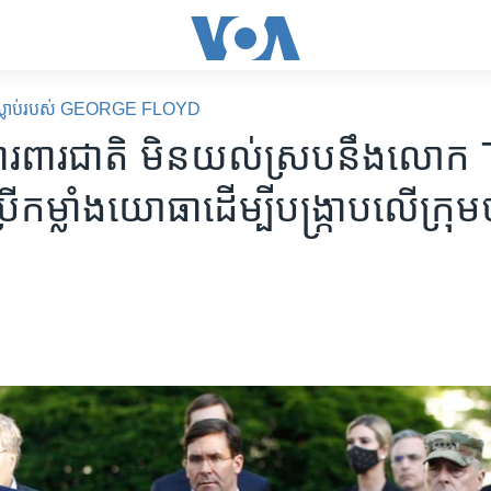
ារស្លាប់របស់ GEORGE FLOYD
្តី​ការពារ​ជាតិ មិន​យល់ស្រប​នឹង​ល
រើ​កម្លាំង​យោធា​ដើម្បី​បង្ក្រាប​លើ​ក្រុ