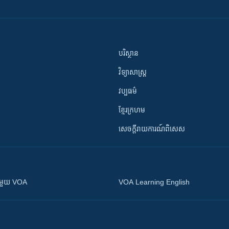
បរិស្ថាន
វិទ្យាសាស្រ្ត
វប្បធម៌
ខ្មែរក្រហម
សេចក្តីរាយការណ៍ពិសេស
ស​​ជាមួយ VOA
VOA Learning English