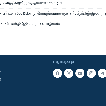
វ៉ា​ឲ្យ​ប្រើ​សន្ទុះ​ចិត្ត​ចូលរួម​ក្នុង​នយោបាយ​មូលដ្ឋាន
ាមេរិក​លោក Joe Biden ប្រឆាំង​ការ​ប្រើ​យោធា​របស់​ប្រធានាធិបតី​ត្រាំ​ដើម្បី​បង្ក្រាប​បាតុកម្
តការតវ៉ាប្រឆាំងក្នុងទីក្រុងនានាទូទាំងសហរដ្ឋអាមេរិក
បណ្តាញ​សង្គម
ក
ី