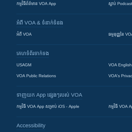
កម្មវិធី​ព័ត៌មាន VOA App
ស្តាប់ Podcas
អំពី​ VOA & ទំនាក់ទំនង
អំពី​ VOA
ធម្មនុញ្ញ​នៃ V
គេហទំព័រ​​ទាក់ទង
USAGM
VOA English
VOA Public Relations
VOA's Privac
ទាញយក​ App ផ្សេងៗ​របស់​ VOA
Khmer English
កម្មវិធី​ VOA App សម្រាប់ iOS - Apple
កម្មវិធី​ VOA
បណ្តាញ​សង្គម
Accessibility