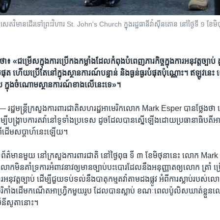
ិមាន​ដើរ​ទៅ​ព្រះវិហារ St. John's Church ក្នុង​រដ្ឋធានី​វ៉ាស៊ីនតោន នៅ​ថ្ងៃទី ១ ខែមិថុ
ជម្រើស​ក្នុងការ​ប្រើ​កងកម្លាំង​ដែល​កំពុង​បំពេញ​ភារកិច្ច​ក្នុងការ​អនុវត្ត​ច្បាប់ គួរ
ត ហើយប្រើ​តែ​នៅ​ក្នុង​ស្ថានការណ៍​បន្ទាន់ និង​ធ្ងន់ធ្ងរ​បំផុត​ប៉ុណ្ណោះ។ ឥឡូវនេះ យើ
 ក្នុង​ចំណោម​ស្ថានការណ៍​ខាងលើ​នេះ​ទេ»។
ន —
រដ្ឋមន្រ្តី​ក្រសួង​ការពារ​ជាតិ​សហរដ្ឋ​អាមេរិក​លោក Mark Esper បាន​ថ្លែង​ថា ល
្បី​បង្ក្រាប​ការ​តវ៉ា​នៅ​ទូទាំង​ប្រទេស ដូច​ដែល​បាន​ស្នើ​ឡើង​ដោយ​ប្រធានាធិបតី​
ី​ដើម​សប្តាហ៍​នេះ​ឡើយ។
សីទ​ព័ត៌មាន​មួយ នៅ​ក្រសួង​ការពារជាតិ ​នៅ​ថ្ងៃពុធ ទី ៣ ខែមិថុនា​នេះ លោក Mark
​មិន​គាំទ្រ​ការ​អំពាវនាវ​ឲ្យ​មាន​ច្បាប់​បះបោរ​ដែល​នឹង​អនុញ្ញាត​ឲ្យ​លោក ត្រាំ ប្រ
ការ​អនុវត្ត​ច្បាប់ ដើម្បី​ជួយ​ទប់ទល់​នឹង​បាតុកម្ម​តវ៉ា​តាមដងផ្លូវ​ អំពី​ការ​ស្លាប់​
រិកាំង​ដើម​កណើត​អាហ្រ្វិក​មួយ​រូប ដែល​បាន​ស្លាប់ ខណៈ​ពេលប៉ូលិស​ឃាត់​ខ្លួន​ល
ីនីសូតា​នោះ។