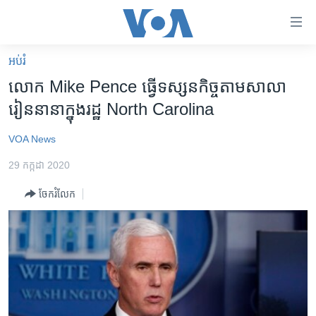
ភ្ជាប់​
ទៅ​
គេហទំព័រ​
អប់រំ
កម្ពុជា
ទាក់ទង
​លោក Mike Pence ធ្វើទស្សនកិច្ចតាមសាលា
រំលង​
អន្តរជាតិ
រៀន​នានាក្នុង​រដ្ឋ​ North Carolina
និង​
អាមេរិក
ចូល​
VOA News
ទៅ​​
ចិន
ទំព័រ​
29 កក្កដា 2020
ហេឡូវីអូអេ
ព័ត៌មាន​​
ចែករំលែក
តែ​
កម្ពុជាច្នៃប្រតិដ្ឋ
ម្តង
ព្រឹត្តិការណ៍ព័ត៌មាន
រំលង​
និង​
ទូរទស្សន៍ / វីដេអូ​
ចូល​
វិទ្យុ / ផតខាសថ៍
ទៅ​
ទំព័រ​
កម្មវិធីទាំងអស់