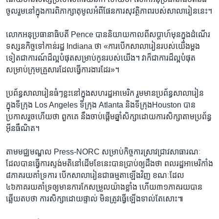
ចូល​រួមនៅក្នុង​ការពិភាក្សា​តុមូល​អំពី​ផែនការ​សុវត្ថិភាព​របស់​សាលា​រៀន​នេះ។
លោក​អនុប្រធានាធិបតី​ Pence បាន​និយាយ​កាលពី​សប្តាហ៍​មុនក្នុង​ដំណើរ​
ទស្សនកិច្ច​ទៅកាន់​រដ្ឋ Indiana ថា «ការបើក​សាលា​រៀន​របស់​យើង​ម្តង
ទៀត​ជាការណ៍​ដ៏ល្អ​បំផុត​សម្រាប់​កូន​របស់យើង។ វាក៏ជា​ការដ៏ល្អ​បំផុត​
សម្រាប់​ក្រុម​គ្រួសារ​ដែល​ធ្វើ​ការងារ​ដែរ»។​
ប្រព័ន្ធ​សាលា​រៀន​ធំៗ​ខ្លះនៅក្នុង​សហរដ្ឋ​អាមេរិក រួមមាន​ប្រព័ន្ធ​សាលា​រៀន​
ក្នុង​ទីក្រុង Los Angeles ទីក្រុង Atlanta និង​ទីក្រុងHouston បាន​
ប្រកាស​រួចហើយ​ថា ពួកគេ​ នឹង​ចាប់ផ្តើម​ឆ្នាំ​សិក្សា​ដោយការសិក្សា​តាម​ប្រព័ន្ធ
អ៊ីនធឺណិត។
តាម​មជ្ឈមណ្ឌល Press-NORC សម្រាប់​កិច្ចការ​ស្រាវជ្រាវ​សាធារណៈ​
ដែលបាន​ធ្វើ​ការស្ទង់មតិ​នៅដើម​ខែ​នេះ​បាន​ប្រាប់​ឲ្យ​ដឹង​ថា ពលរដ្ឋ​អាមេរិកាំង​
៨ភាគរយ​គាំទ្រ​ការ បើកសាលា​រៀនជាធម្មតា​ឡើង​វិញ​ ខណៈដែល​
៤៦ភាគរយ​គាំទ្រឲ្យមាន​ការកែ​សម្រួល​យ៉ាង​ខ្លាំង ហើយ​៣១ភាគរយ​បាន​
ឆ្លើយតប​ថា ការសិក្សា​ដោយ​ផ្ទាល់​ មិនត្រូវ​ធ្វើឡើង​ទាល់​តែសោះ៕