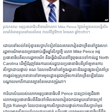
រចនា
សម្ព័ន្ធ​
Khmer English
រំលង​
និង​
បណ្តាញ​សង្គម
ចូល​
រូបឯកសារ៖ អនុប្រធានាធីបតីអាមេរិកលោក Mike Pence ថ្លែងអំឡុងពេលសន្និសីទ
ទៅ​
សារព័ត៌មានមួយនៅសេតវិមាន កាលពីថ្ងៃទី២៣ ខែមេសា ឆ្នាំ២០២០។
កាន់​
ទំព័រ​
ភាសា
ដោយ​នៅសល់​តែ​ប៉ុន្មាន​សប្តាហ៍​ទៀត​ដែលសាលា​រៀនជា​ច្រើន​នៅក្នុង​សហ
ស្វែង​
រដ្ឋ​អាមេរិក​មាន​គម្រោង​ចាប់ផ្តើម​ឆ្នាំសិក្សា​ថ្មី លោក Mike Pence អនុ​
រក
ប្រធានាធិបតី​សហរដ្ឋ​អាមេរិក នឹង​ធ្វើ​ដំណើរ​នៅថ្ងៃ​ពុធ​នេះទៅកាន់​រដ្ឋ North
Carolina ដើម្បី​ជំរុញ​ផែនការ​របស់​រដ្ឋបាល​ប្រធានាធិបតី​ត្រាំឲ្យ​មាន​ការ
សិក្សា​ដោយ​ផ្ទាល់​ ខណៈដែល​មេដឹកនាំ​នៅ​ក្នុង​រដ្ឋ​នោះ​និង​រដ្ឋ​ផ្សេង​ទៀត​គាំទ្រ
ការផ្តល់ឲ្យ​ស្រុក​នានា​នៅតាម​មូលដ្ឋាន​នូវ​ជម្រើស​កាន់តែ​ច្រើន​ឡើង​ដែល​
បណ្តាល​មកពី​ការរាតត្បាត​នៃ​មេរោគកូរ៉ូណា។
ការិយាល័យ​របស់​លោក​អនុ​ប្រធានាធិបតី Pence បាន​ប្រាប់​ឲ្យ​ដឹង​ថា
លោក​អនុប្រធានាធិបតី​នឹងទៅមើល​សាលា​រៀន​ឯកជន​មួយ​នៅខាង​ក្រៅ​
ទីក្រុង Raleigh ដែល​បាន​បន្ត​ការសិក្សា​ដោយ​ផ្ទាល់​កាលពី​សប្តាហ៍​មុន​
ដោយមាន​សិស្ស​ប្រហែល​៣រយ​នាក់ ហើយ​ថា​ លោក​អនុប្រធានាធិបតី​នឹង​