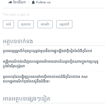
ចែករំលែក
Follow us
This item is part of
អប់រំ
សុខភាព
អាមេរិក​
អន្តរជាតិ
អត្ថបទ​ទាក់ទង
ប្រទេស​អូស្ត្រាលី​កំពុង​ប្រយុទ្ធ​ជាមួយ​នឹង​ការផ្ទុះ​ឡើង​ជា​ថ្មី​ទៀត​នៃ​ជំងឺ​កូវីដ១៩
មន្រ្តី​អាមេរិក​ចង់​ឃើញ​សហរដ្ឋ​អាមេរិក​​មាន​ជោគ​ជ័យ​ដូច​វៀតណាម​ក្នុង​ការ​ប្រយុទ្ធ​
ប្រឆាំង​​វីរុសកូរ៉ូណា​
មូលហេតុ​ដែលធ្វើ​ឲ្យ​​ប្រទេសនៅ​អាស៊ី​អាច​ទប់​ទល់​ជំងឺ​កូវីដ១៩បាន​ ខណៈ
សហរដ្ឋអាមេរិក​កំពុង​តែ​តស៊ូនឹ​ង​ជំងឺ​នេះ​​
អានអត្ថបទផ្សេងៗទៀត