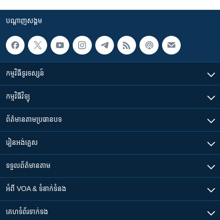
បណ្តាញ​សង្គម
កម្មវិធី​ទូរទស្សន៍
កម្មវិធី​វិទ្យុ
ព័ត៌មាន​តាមប្រធានបទ​
រៀន​​អង់គ្លេស
ទទួល​ព័ត៌មាន​តាម
អំពី​ VOA & ទំនាក់ទំនង
គេហទំព័រ​​ទាក់ទង