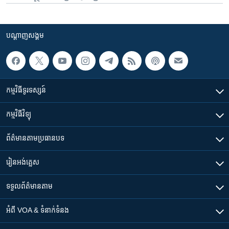
បណ្តាញ​សង្គម
កម្មវិធី​ទូរទស្សន៍
កម្មវិធី​វិទ្យុ
ព័ត៌មាន​តាមប្រធានបទ​
រៀន​​អង់គ្លេស
ទទួល​ព័ត៌មាន​តាម
អំពី​ VOA & ទំនាក់ទំនង