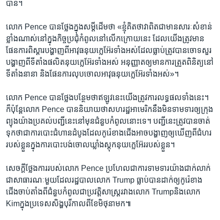
បាន។
លោក​ Pence បាន​ថ្លែង​ក្នុង​សម្តី​ដើម​ថា «ខ្ញុំ​គិត​ថា​វា​ពិត​ជា​មាន​សារៈសំខាន់​
ខ្លាំង​ណាស់​នៅក្នុង​កិច្ចប្រជុំកំពូល​នៅ​លើក​ក្រោយ​នេះ​ ដែល​យើង​ត្រូវ​មាន​
ផែនការ​ពិស្តារ​បង្ហាញ​ពី​អាវុធនុយក្លេអ៊ែរ​ទាំងអស់​ដែល​ធ្លាប់​ត្រូវ​បាន​ចោទ​សួរ​
បង្ហាញ​ពី​ទីតាំង​ផលិតនុយក្លេអ៊ែរ​ទាំងអស់ ​អនុញ្ញាត​ឲ្យ​មាន​ការត្រួតពិនិត្យ​នៅ​
ទីតាំង​នានា​ និង​ផែនការ​លុបចោល​អាវុធ​នុយក្លេអ៊ែរ​ទាំងអស់»។
លោក Pence បាន​ថ្លែង​បន្ថែម​ថា​ឥឡូវ​នេះ​យើង​ត្រូវការ​លទ្ធផល​ទាំងនេះ។
ក៏ប៉ុន្តែ​លោក Pence បាន​និយាយ​ថា​សហរដ្ឋអាមេរិក​នឹង​មិន​ទាមទារ​ឲ្យ​ក្រុង
ព្យុងយ៉ាង​ប្រគល់​បញ្ជី​នេះ​នៅមុន​ជំនួប​កំពូល​នោះ​ទេ។ បញ្ជីនេះ​ត្រូវ​បាន​ចាត់
ទុកថា​ជា​ការបោះជំហាន​ដំបូង​ដែល​កូរ៉េខាងជើង​អាច​បង្ហាញ​ឲ្យ​ឃើញ​ពី​ជំហរ​
របស់​ខ្លួន​ក្នុង​ការបោះបង់ចោល​ឃ្លាំងស្តុក​នុយក្លេអ៊ែរ​របស់​ខ្លួន។
សេចក្តីថ្លែងការ​របស់​លោក Pence ប្រហែល​ជា​ការ​ទាមទារ​យ៉ាង​ជាក់លាក់​
ជា​សាធារណៈ​មួយ​ដែល​រដ្ឋបាល​លោក Trump ធ្លាប់​បាន​ដាក់ឲ្យ​កូរ៉េខាង
ជើង​ចាប់តាំង​ពី​ជំនួប​កំពូល​ជា​ប្រវត្តិសាស្ត្រ​រវាង​លោក Trump​និង​លោក
Kimក្នុង​ប្រទេសសិង្ហបុរី​កាល​ពី​ខែមិថុនា​មក៕