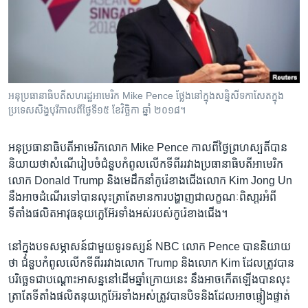
រចនា
សម្ព័ន្ធ​
Khmer English
រំលង​
និង​
បណ្តាញ​សង្គម
ចូល​
ទៅ​
អនុប្រធានាធិបតីសហរដ្ឋអាមេរិក Mike Pence ថ្លែង​នៅ​ក្នុង​សន្និសីទកាសែត​ក្នុង​
កាន់​
ប្រទេស​សិង្ហបុរី​កាលពី​ថ្ងៃទី​១៥ ខែវិច្ឆិកា ឆ្នាំ ២០១៨។
ទំព័រ​
ភាសា
ស្វែង​
អនុប្រធានាធិបតី​អាមេរិកលោក Mike Pence កាល​ពី​ថ្ងៃព្រហស្បតិ៍​បាន​
រក
និយាយ​ថាសំណើ​រៀបចំ​ជំនួបកំពូល​លើកទីពីរ​រវាងប្រធានាធិបតី​អាមេរិក​
លោក Donald Trump និង​មេដឹកនាំ​កូរ៉េខាងជើង​លោក Kim Jong Un
នឹង​អាច​ដំណើរ​ទៅ​បាន​លុះត្រា​តែ​មាន​ការ​បង្ហាញ​ជា​លក្ខណៈ​ពិសា្តរ​អំពី​
ទីតាំង​ផលិត​អាវុធ​នុយក្លេអ៊ែរ​ទាំងអស់​របស់​កូរ៉េ​ខាងជើង។
នៅក្នុង​បទសម្ភាសន៍​ជាមួយ​ទូរទស្សន៍ NBC លោក Pence បាន​និយាយ​
ថា ជំនួប​កំពូល​លើក​ទីពីរ​រវាង​លោក Trump​ និង​លោក Kim ដែល​ត្រូវ​បាន​
បរិចេ្ឆទ​ជា​បណ្តោះអាសន្ន​នៅ​ដើម​ឆ្នាំ​ក្រោយ​នេះ​ នឹង​អាច​កើតឡើង​បាន​លុះ
ត្រា​តែ​ទីតាំងផលិត​នុយក្លេអ៊ែរ​ទាំងអស់​ត្រូវ​បាន​បិទ​និង​ដែល​អាច​ផ្ទៀងផ្ទាត់​