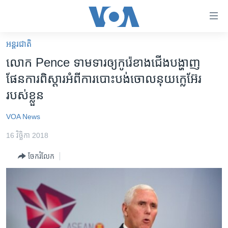
ភ្ជាប់​
ទៅ​
គេហទំព័រ​
អន្តរជាតិ
កម្ពុជា
ទាក់ទង
លោក Pence ទាមទារ​ឲ្យ​កូរ៉េ​ខាងជើង​បង្ហាញ​
រំលង​
អន្តរជាតិ
ផែនការ​ពិស្តារ​អំពី​ការបោះបង់ចោល​នុយក្លេអ៊ែរ​
និង​
អាមេរិក
របស់​ខ្លួន
ចូល​
ទៅ​​
ចិន
VOA News
ទំព័រ​
ហេឡូវីអូអេ
ព័ត៌មាន​​
16 វិច្ឆិកា 2018
តែ​
កម្ពុជាច្នៃប្រតិដ្ឋ
ម្តង
ចែករំលែក
ព្រឹត្តិការណ៍ព័ត៌មាន
រំលង​
និង​
ទូរទស្សន៍ / វីដេអូ​
ចូល​
វិទ្យុ / ផតខាសថ៍
ទៅ​
ទំព័រ​
កម្មវិធីទាំងអស់