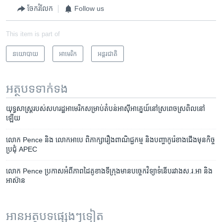
ចែករំលែក
Follow us
This item is part of
នយោបាយ
អាមេរិក​
អន្តរជាតិ
អត្ថបទ​ទាក់ទង
យុទ្ធសាស្ត្រ​របស់​សហរដ្ឋ​អាមេរិក​សម្រាប់​តំបន់​អាស៊ី​អាគ្នេយ៍​នៅ​ស្រពេចស្រពិល​នៅ​
ឡើយ
លោក​ Pence ​និង​ លោក​អាបេ ​ពិភាក្សា​រឿង​ពាណិជ្ជកម្ម ​និង​បញ្ហា​កូរ៉េ​ខាងជើង​មុន​កិច្ច​
ប្រជុំ​ APEC
លោក Pence ប្រកាស​អំពី​ភាព​ដៃគូខាង​ទីក្រុងមាន​បច្ចេកវិទ្យា​ទំនើបរវាង​ស.រ.អា និង​
អាស៊ាន
អានអត្ថបទផ្សេងៗទៀត