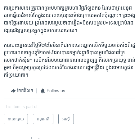
ការប្រកាស​នេះ​ត្រូវបាន​ព្រះមហាក្សត្រ​មហា វិជ្ជរ៉ា​ឡុងកន ដែល​ជាព្រះអនុជ​
បាន​ឆ្លើយជំទាស់​តែក្នុងរយៈ​ពេល​ប៉ុន្មាន​ម៉ោង​ក្រោយ​មក​តែប៉ុណ្ណោះ។ ព្រះអង្គ​
បាន​ថ្លែង​តាម​រយៈ​ព្រះរាជ​សារ​មួយ​ថាជារឿង​«មិនសមស្រប​‍»​ទេ​សម្រាប់​រាជ
វង្សានុវង្ស​ចូល​ប្រឡូក​ក្នុង​ឆាក​នយោបាយ។
ការបោះឆ្នោត​នៅថ្ងៃទី​២៤ខែ​មីនា​គឺ​ជាការ​បោះឆ្នោត​លើក​ទីមួយ​ចាប់​តាំងពី​រដ្ឋ
ប្រហារ​យោធា​ក្នុង​ឆ្នាំ​២០១៤​ដែលបាន​ទម្លាក់​រដ្ឋាភិបាល​មួយ​ដែល​គាំទ្រ​
លោក​ថាក់ស៊ីន។ មេដឹកនាំ​របប​យោធា​នាពេល​បច្ចុប្បន្ន គឺ​លោកប្រាយុទ្ធ ចាន់​
អូចា ​ក៏​ចូលរួម​ប្រកួតប្រជែង​យក​តំណែង​នាយក​រដ្ឋមន្ត្រី​ដែរ ក្នុង​នាម​បេក្ខជន​
គាំទ្រ​យោធា។​
ចែករំលែក
Follow us
This item is part of
នយោបាយ
អន្តរជាតិ
អាស៊ី