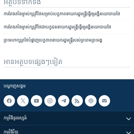
អត្ថបទ​ទាក់ទង
ការ​តែង​តាំង​ម្ចាស់​ក្សត្រី​ថៃ​សម្រាប់​​បេក្ខភាព​នាយក​រដ្ឋ​មន្រ្តី​ធ្វើ​ឲ្យ​រង្គើ​នយោបាយ​ថៃ
ការ​តែងតាំង​ម្ចាស់ក្សត្រី​ថៃ​ជា​បេក្ខជន​នាយករដ្ឋមន្ត្រី​ធ្វើ​ឲ្យ​រង្គើ​នយោបាយ​ថៃ
ព្រះ​មហា​ក្សត្រ​ថៃ​បំផ្លាញ​​បេក្ខភាព​នាយក​រដ្ឋមន្ត្រី​​របស់​ព្រះ​រាម​ព្រះ​អង្គ
អានអត្ថបទផ្សេងៗទៀត
បណ្តាញ​សង្គម
កម្មវិធី​ទូរទស្សន៍
កម្មវិធី​វិទ្យុ