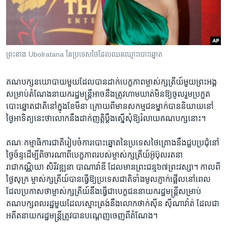
រចនា
សម្ព័ន្ធ​
Khmer English
រំលង​
និង​
បណ្តាញ​សង្គម
ចូល​
ព្រះនាង Ubolratana នៃប្រទេសថៃដែលឈរឈ្មោះបោះឆ្នោត
ទៅ​
កាន់​
គណបក្ស​នយោបាយ​មួយ​ដែល​បាន​ដាក់បេក្ខភាព​ម្ចាស់ក្សត្រីយ៍​មួយ​ព្រះអង្គ​
ទំព័រ​
ភាសា
សម្រាប់​តំណែង​នាយករដ្ឋមន្ត្រី​អាច​នឹង​ត្រូវ​ហាមឃាត់​មិន​ឱ្យ​ចូលរួម​ប្រកួត
ស្វែង​
បោះឆ្នោត​ជាតិ​នៅក្នុង​ខែ​មីនា ក្រោយពី​មាន​សកម្ម​ជន​ម្នាក់​បាន​និយាយ​នៅ​
រក
ថ្ងៃ​អាទិត្យ​នេះ​ថា​លោក​នឹង​ដាក់ញត្តិ​ប្តឹង​ស្នើ​សុំ​ឱ្យ​រំលាយ​គណបក្ស​នោះ។​
គណៈកម្មាធិការជាតិ​រៀបចំ​ការបោះឆ្នោត​នៃប្រទេស​ថៃ​គ្រោង​នឹង​ជួបប្រជុំ​នៅ
ថ្ងៃច័ន្ទ​ដើម្បី​ពិចារណា​ពីបេក្ខភាព​របស់​ម្ចាស់​ក្សត្រីយ៍​អ៊ូប៊ុលរតនា
រាជាកណ្ណិយា សិរីវឌ្ឍនា​ បាណាវ៉ាឌី ដែលមានព្រះជន្ម​៦៧​ព្រះវស្សា។ កាលពី
ថ្ងៃសុក្រ​ ម្ចាស់ក្សត្រីយ៍​បាន​ធ្វើ​ឱ្យ​ប្រទេស​ជាតិ​ទាំងមូល​ភ្ញាក់ផ្អើលនៅពេល​
ដែលប្រកាស​ថា​ម្ចាស់​ក្សត្រីយ៍​នឹង​ធ្វើ​ជា​បេក្ខជន​នាយក​រដ្ឋមន្ត្រី​សម្រាប់​
គណបក្ស​ពលរដ្ឋ​មួយ​ដែល​ស្មោះត្រង់​នឹង​លោក​ថាក់ស៊ីន ស៊ីណាវ៉ាត់ ដែល​ជា​
អតីត​នាយក​រដ្ឋមន្ត្រី​ត្រូវ​បាន​បណ្តេញ​ចេញ​ពីតំណែង​។