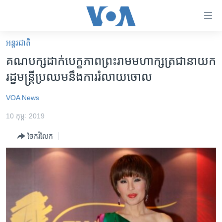
ភ្ជាប់​
ទៅ​
គេហទំព័រ​
អន្តរជាតិ
កម្ពុជា
ទាក់ទង
គណបក្ស​ដាក់​បេក្ខភាព​ព្រះរាម​មហាក្សត្រ​ជានាយក
រំលង​
អន្តរជាតិ
រដ្ឋមន្ត្រី​ប្រឈម​នឹង​ការរំលាយចោល
និង​
អាមេរិក
ចូល​
VOA News
ទៅ​​
ចិន
ទំព័រ​
10 កុម្ភៈ 2019
ហេឡូវីអូអេ
ព័ត៌មាន​​
ចែករំលែក
តែ​
កម្ពុជាច្នៃប្រតិដ្ឋ
ម្តង
ព្រឹត្តិការណ៍ព័ត៌មាន
រំលង​
និង​
ទូរទស្សន៍ / វីដេអូ​
ចូល​
វិទ្យុ / ផតខាសថ៍
ទៅ​
ទំព័រ​
កម្មវិធីទាំងអស់