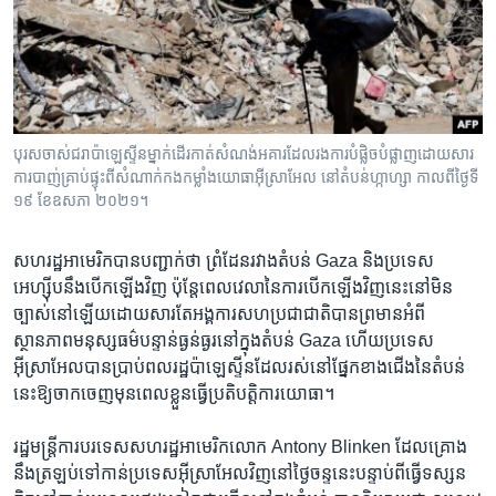
រចនា
សម្ព័ន្ធ​
Khmer English
រំលង​
និង​
បណ្តាញ​សង្គម
ចូល​
ទៅ​
បុរសចាស់ជរាប៉ាឡេស្ទីនម្នាក់ដើរកាត់សំណង់អគារដែលរងការបំផ្លិចបំផ្លាញដោយសារ
កាន់​
ការបាញ់គ្រាប់ផ្ទុះពីសំណាក់កងកម្លាំងយោធាអ៊ីស្រាអែល នៅតំបន់ហ្កាហ្សា កាលពីថ្ងៃទី
ទំព័រ​
១៩ ខែឧសភា ២០២១។
ភាសា
ស្វែង​
រក
សហរដ្ឋ​អាមេរិក​បាន​បញ្ជាក់​ថា ព្រំដែន​រវាង​តំបន់ Gaza និង​ប្រទេស​
អេហ្ស៊ីប​នឹង​បើក​ឡើង​វិញ ប៉ុន្តែ​ពេល​វេលា​នៃ​ការ​បើក​ឡើង​វិញ​នេះ​នៅ​មិន​
ច្បាស់​នៅ​ឡើយ​ដោយសារ​តែ​អង្គការ​សហប្រជាជាតិ​បាន​ព្រមាន​អំពី​
ស្ថានភាព​មនុស្សធម៌​បន្ទាន់​ធ្ងន់ធ្ងរ​នៅ​ក្នុង​តំបន់ Gaza ហើយ​ប្រទេស​
អ៊ីស្រាអែល​បាន​ប្រាប់​ពលរដ្ឋ​ប៉ាឡេស្ទីន​ដែល​រស់នៅ​ផ្នែក​ខាង​ជើង​នៃ​តំបន់​
នេះ​ឱ្យ​ចាកចេញ​មុន​ពេល​ខ្លួន​ធ្វើ​ប្រតិបត្តិការ​យោធា។
រដ្ឋមន្ត្រី​ការបរទេស​សហរដ្ឋ​អាមេរិក​លោក Antony Blinken ដែល​គ្រោង​
នឹង​ត្រឡប់​ទៅ​កាន់​ប្រទេស​អ៊ីស្រាអែល​វិញ​នៅ​ថ្ងៃ​ចន្ទ​នេះ​បន្ទាប់ពី​ធ្វើ​ទស្សន