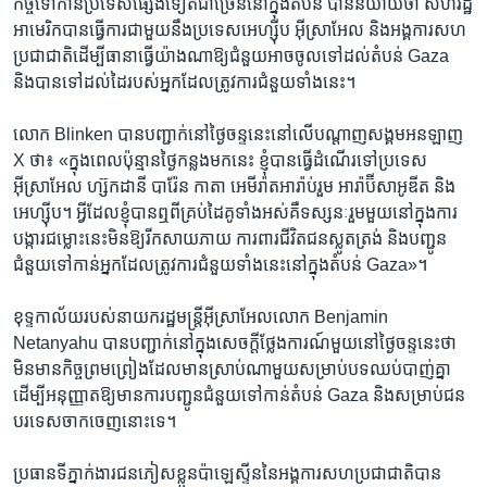
កិច្ច​ទៅ​កាន់​ប្រទេស​ផ្សេង​ទៀត​ជា​ច្រើន​នៅ​ក្នុង​តំបន់ បាន​និយាយ​ថា​ សហរដ្ឋ​
អាមេរិក​បាន​ធ្វើ​ការ​ជាមួយ​នឹង​ប្រទេស​អេហ្ស៊ីប អ៊ីស្រាអែល និង​អង្គការ​សហ
ប្រជាជាតិ​ដើម្បី​ធានា​ធ្វើ​យ៉ាង​ណា​ឱ្យ​ជំនួយ​អាច​ចូល​ទៅ​ដល់​តំបន់ Gaza
និង​បាន​ទៅ​ដល់​ដៃ​របស់​អ្នក​ដែល​ត្រូវការ​ជំនួយ​ទាំង​នេះ។
លោក Blinken បាន​បញ្ជាក់​នៅ​ថ្ងៃ​ចន្ទ​នេះ​នៅ​លើ​បណ្ដាញ​សង្គម​អនឡាញ
X ថា៖ «ក្នុង​ពេល​ប៉ុន្មាន​ថ្ងៃ​កន្លង​មក​នេះ ខ្ញុំ​បាន​ធ្វើ​ដំណើរ​ទៅ​ប្រទេស​
អ៊ីស្រាអែល ហ្ស៊កដានី បារ៉ែន កាតា អេមីរ៉ាត​អារ៉ាប់​រួម អារ៉ាប៊ីសាអូឌីត និង​
អេហ្ស៊ីប។ អ្វី​ដែល​ខ្ញុំ​បាន​ឮ​ពី​គ្រប់​ដៃគូ​ទាំង​អស់​គឺ​ទស្សនៈ​រួម​មួយ​នៅ​ក្នុង​ការ​
បង្ការ​ជម្លោះ​នេះ​មិន​ឱ្យ​រីក​សាយភាយ ការពារ​ជីវិត​ជន​ស្លូតត្រង់ និង​បញ្ជូន​
ជំនួយ​ទៅ​កាន់​អ្នក​ដែល​ត្រូវការ​ជំនួយ​ទាំង​នេះ​នៅ​ក្នុង​តំបន់ Gaza»។
ខុទ្ទកាល័យ​របស់​នាយករដ្ឋមន្ត្រី​អ៊ីស្រាអែល​លោក Benjamin
Netanyahu បាន​បញ្ជាក់​នៅ​ក្នុង​សេចក្ដី​ថ្លែងការណ៍​មួយ​នៅ​ថ្ងៃ​ចន្ទ​នេះ​ថា
មិន​មាន​កិច្ច​ព្រមព្រៀង​ដែល​មាន​ស្រាប់​ណា​មួយ​សម្រាប់​បទ​ឈប់​បាញ់​គ្នា​
ដើម្បី​អនុញ្ញាត​ឱ្យ​មាន​ការ​បញ្ជូន​ជំនួយ​ទៅ​កាន់​តំបន់ Gaza និង​សម្រាប់​ជន​
បរទេស​ចាកចេញ​នោះ​ទេ។
ប្រធាន​ទីភ្នាក់ងារ​ជន​ភៀសខ្លួន​ប៉ាឡេស្ទីន​នៃ​អង្គការ​សហប្រជាជាតិ​បាន​