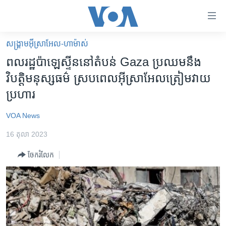
ភ្ជាប់​
ទៅ​
គេហទំព័រ​
សង្គ្រាម​អ៊ីស្រាអែល-ហាម៉ាស់
កម្ពុជា
ទាក់ទង
ពលរដ្ឋ​ប៉ាឡេស្ទីន​នៅ​តំបន់ Gaza ប្រឈម​នឹង​
រំលង​
អន្តរជាតិ
វិបត្តិ​មនុស្ស​ធម៌ ស្រប​ពេល​អ៊ីស្រាអែល​ត្រៀម​វាយ​
និង​
អាមេរិក
ប្រហារ
ចូល​
ទៅ​​
ចិន
VOA News
ទំព័រ​
ហេឡូវីអូអេ
ព័ត៌មាន​​
16 តុលា 2023
តែ​
កម្ពុជាច្នៃប្រតិដ្ឋ
ម្តង
ចែករំលែក
ព្រឹត្តិការណ៍ព័ត៌មាន
រំលង​
និង​
ទូរទស្សន៍ / វីដេអូ​
ចូល​
វិទ្យុ / ផតខាសថ៍
ទៅ​
ទំព័រ​
កម្មវិធីទាំងអស់