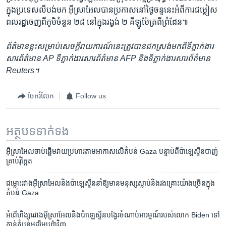
ក្នុង​ប្រទេស​លីបង់​មក អ៊ីស្រាអែល​បាន​ប្រកាស​នៅ​ថ្ងៃ​ចន្ទ​នេះ​អំពី​ការ​ជម្លៀស​
ពលរដ្ឋ​ចេញ​ពី​ភូមិ​ចំនួន ២៨ នៅ​ក្នុង​រង្វង់ ២ គីឡូម៉ែត្រ​ពី​ព្រំដែន៕
ព័ត៌មាន​ខ្លះ​សម្រាប់​សេចក្ដី​រាយការណ៍​នេះ​ត្រូវ​បាន​ដកស្រង់​មកពី​ទីភ្នាក់ងារ​
សារព័ត៌មាន AP ទីភ្នាក់ងារ​សារព័ត៌មាន AFP និង​ទីភ្នាក់ងារ​សារព័ត៌មាន
Reuters។
ចែករំលែក
Follow us
អត្ថបទ​ទាក់ទង
អ៊ីស្រាអែល​ចាប់ផ្តើម​វាយប្រហារ​តាម​អាកាស​លើ​តំបន់ Gaza បន្ទាប់ពី​ប៉ាឡេស្ទីន​បាញ់​
គ្រាប់​រ៉ុក្កែត
ជម្លោះ​រវាង​​អ៊ីស្រាអែល​និង​ប៉ាឡេស្ទីន​នាំ​ឱ្យ​មាន​មនុស្ស​ស្លាប់​​និង​រងគ្រោះ​យ៉ាង​ច្រើន​​​​ក្នុង​
តំបន់ ​Gaza
អំពើ​ហិង្សា​រវាង​​អ៊ីស្រាអែល​និង​ប៉ាឡេស្ទីន​បង្វែរ​ចំណាប់​អារម្មណ៍​របស់​លោក Biden ទៅ​
កាន់​តំបន់​មជ្ឈិមបូព៌ា​វិញ