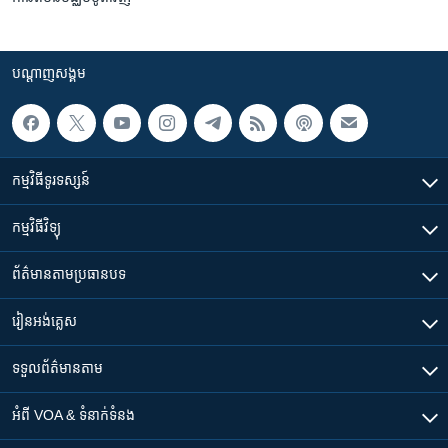
បណ្តាញ​សង្គម
កម្មវិធី​ទូរទស្សន៍
កម្មវិធី​វិទ្យុ
ព័ត៌មាន​តាមប្រធានបទ​
រៀន​​អង់គ្លេស
ទទួល​ព័ត៌មាន​តាម
អំពី​ VOA & ទំនាក់ទំនង