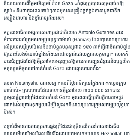
និយាយ​កាលពី​ថ្ងៃ​អាទិត្យ​ថា តំបន់ Gaza «កំពុង​ត្រូវ​បាន​គេ​ច្របាច់​ក​ឱ្យ​
ស្លាប់» និង​ថា​ក្នុង​ពេល​ឆាប់ៗ​ខាង​មុខ​នេះ​គ្រឿង​ផ្គត់ផ្គង់​នានា​ដូចជា​ទឹក
ស្បៀង​អាហារ និង​ថ្នាំ​ពេទ្យ​នឹង​អស់។
អគ្គលេខាធិការ​អង្គការ​សហប្រជាជាតិ​លោក Antonio Guterres បាន​
អំពាវនាវ​ដល់​ក្រុម​សកម្ម​ប្រយុទ្ធ​ហាម៉ាស់ (Hamas) ដែល​បាន​វាយ​ប្រហារ​
លើ​ប្រទេស​អ៊ីស្រាអែល​និង​ចាប់​ខ្លួន​មនុស្ស​ជាង ១៥០ នាក់​ធ្វើ​ជា​ចំណាប់​ខ្មាំង
ឱ្យ​ដោះលែង​ចំណាប់​ខ្មាំង​ទាំង​នោះ​ជា​បន្ទាន់​ដោយ​គ្មាន​លក្ខខណ្ឌ។ លោក​ក៏​
បាន​ជំរុញ​ផង​ដែរ​ឱ្យ​អ៊ីស្រាអែល​អនុញ្ញាត​ឱ្យ​មាន​ការ​បញ្ជូន​ជំនួយ​និង​បុគ្គលិក​
មនុស្សធម៌​ចូល​ទៅ​កាន់​តំបន់ Gaza ដោយ​គ្មាន​ការ​រារាំង។
លោក Netanyahu បាន​សន្យា​កាលពី​ថ្ងៃ​អាទិត្យ​នៅ​ក្នុង​ការ «កម្ទេច​ក្រុម​
ហាម៉ាស់» ស្រប​ពេល​ដែល​ទាហាន​អ៊ីស្រាអែល ៣០០.០០០ នាក់​បាន​
ប្រមូល​ផ្ដុំ​គ្នា​នៅ​ព្រំដែន​ជាប់​តំបន់ Gaza មុន​ពេល​ធ្វើ​ប្រតិបត្តិការ​តាម​ផ្លូវ​
គោក​ដែល​គ្រោង​ទុក​មួយ​ដើម្បី​ស្វែងរក​និង​វាយ​ប្រហារ​ក្រុម​សកម្ម​ប្រយុទ្ធ​ហា
ម៉ាស់។
បន្ទាប់ពី​មាន​ការ​វាយ​ប្រហារ​ឆ្លង​ព្រំដែន​ជា​ច្រើន​លើក​នៅ​ភាគ​ខាង​ជើង​
ប្រទេស​អ៊ីស្រាអែល​ដែល​ធ្វើ​ឡើង​ដោយ​ក្រុម​សកម្ម​ប្រយុទ្ធ Hezbollah នៅ​