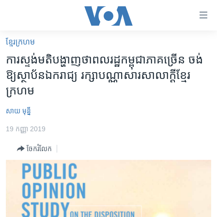
ភ្ជាប់​
ទៅ​
គេហទំព័រ​
ខ្មែរ​ក្រហម
កម្ពុជា
ទាក់ទង
ការស្ទង់មតិ​បង្ហាញ​ថា​ពលរដ្ឋ​កម្ពុជា​ភាគ​ច្រើន ចង់​
រំលង​
អន្តរជាតិ
ឱ្យ​ស្ថាប័ន​ឯករាជ្យ​ រក្សា​បណ្ណាសារ​សាលាក្ដី​ខ្មែរ
និង​
អាមេរិក
ក្រហម
ចូល​
ទៅ​​
ចិន
សាយ មុន្នី
ទំព័រ​
ហេឡូវីអូអេ
ព័ត៌មាន​​
19 កញ្ញា 2019
តែ​
កម្ពុជាច្នៃប្រតិដ្ឋ
ម្តង
ចែករំលែក
ព្រឹត្តិការណ៍ព័ត៌មាន
រំលង​
និង​
ទូរទស្សន៍ / វីដេអូ​
ចូល​
វិទ្យុ / ផតខាសថ៍
ទៅ​
ទំព័រ​
កម្មវិធីទាំងអស់