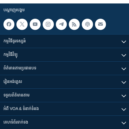
បណ្តាញ​សង្គម
កម្មវិធី​ទូរទស្សន៍
កម្មវិធី​វិទ្យុ
ព័ត៌មាន​តាមប្រធានបទ​
រៀន​​អង់គ្លេស
ទទួល​ព័ត៌មាន​តាម
អំពី​ VOA & ទំនាក់ទំនង
គេហទំព័រ​​ទាក់ទង