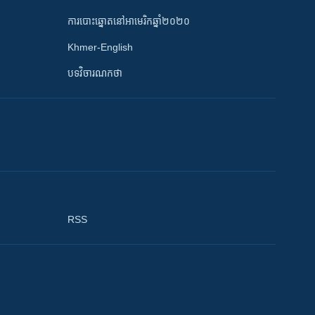
ការបោះឆ្នោតនៅអាមេរិកឆ្នាំ២០២០
Khmer-English
បទវិចារណកថា
RSS