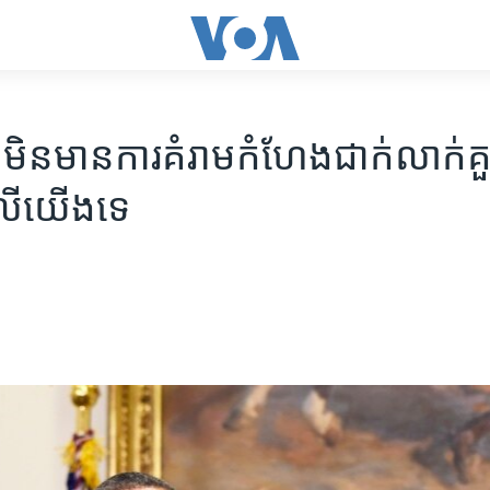
មិន​មាន​ការគំរាម​កំហែង​ជាក់លាក់​គួរ​
​លើ​យើង​ទេ