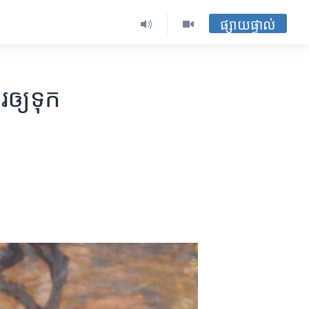
ផ្សាយផ្ទាល់
ឲ្យ​ទុក​