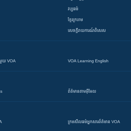
វប្បធម៌
ខ្មែរក្រហម
សេចក្តីរាយការណ៍ពិសេស
ស​​ជាមួយ VOA
VOA Learning English
ts
ព័ត៌មាន​តាម​អ៊ីមែល
OA
ក្រម​​​សីលធម៌​​​អ្នក​​​សារព័ត៌មាន VOA