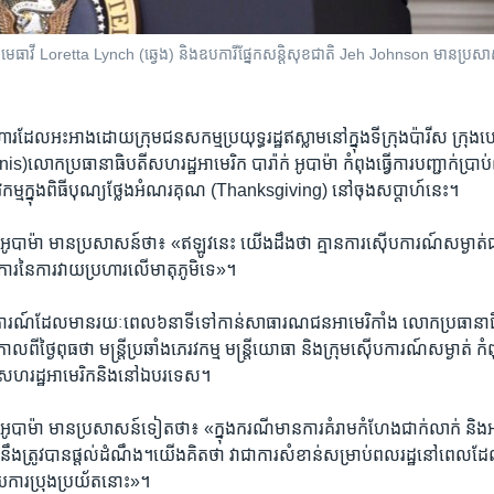
គ​មេធាវី Loretta Lynch (ឆ្វេង) និង​ឧបការីផ្នែកសន្តិសុខជាតិ​ Jeh Johnson មាន​ប្រសាស
រហារ​ដែល​អះអាង​ដោយ​ក្រុម​ជន​សកម្ម​ប្រយុទ្ធ​រដ្ឋ​ឥស្លាម​នៅ​ក្នុង​ទីក្រុង​ប៉ារីស ​ក្រុង​បេ
s)លោក​ប្រធានា​ធិបតី​សហរដ្ឋ​អាមេរិក ​បារ៉ាក់ ​អូបាម៉ា ​កំពុង​ធ្វើ​ការ​បញ្ជាក់​ប្រាប់​
វកម្ម​ក្នុង​ពិធី​បុណ្យ​ថ្លែង​អំណរគុណ (Thanksgiving) ​នៅ​ចុង​សប្តាហ៍​នេះ។
ូបាម៉ា ​មាន​ប្រសាសន៍​ថា៖ «ឥឡូវនេះ ​យើង​ដឹង​ថា ​គ្មាន​ការ​ស៊ើប​ការណ៍​សម្ងាត់​ជាក់
នការ​នៃ​ការ​វាយ​ប្រហារ​លើ​មាតុភូមិ​ទេ‍»។
លែង​ការណ៍​ដែល​មាន​រយៈ​ពេល​៦​នាទី​ទៅ​កាន់​សាធារណ​ជន​អាមេរិកាំង ​លោក​ប្រធានា​ធិប
ពី​ថ្ងៃ​ពុធ​ថា មន្រ្តី​ប្រឆាំង​ភេរវកម្ម ​មន្រ្តី​យោ​ធា​ និង​ក្រុម​ស៊ើប​ការណ៍​សម្ងាត់ ​កំព
ុង​សហរដ្ឋ​អាមេរិក​និង​នៅ​ឯ​បរទេស។
ូបាម៉ា ​មាន​ប្រសាសន៍​ទៀត​ថា៖ «​ក្នុង​ករណី​មាន​ការ​គំរាម​កំហែង​ជាក់​លាក់ ​និង​អាច​គ
ត្រូវ​បាន​ផ្តល់​ដំណឹង។​យើង​គិតថា វាជាការ​សំខាន់​សម្រាប់​ពលរដ្ឋ​នៅ​ពេល​ដែល​ពួក
យ​ការ​ប្រុង​ប្រយ័ត​នោះ‍»។