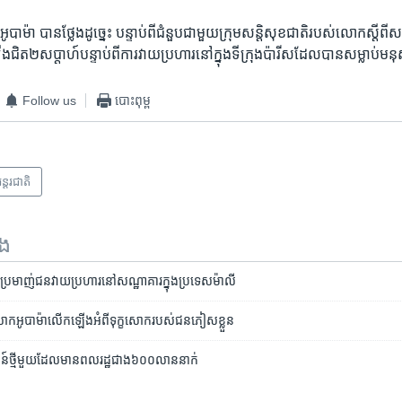
បាម៉ា ​បាន​ថ្លែងដូច្នេះ​ បន្ទាប់​ពី​ជំនួប​ជាមួយ​ក្រុមសន្តិសុខ​ជាតិ​របស់​លោក​ស្តីពី​
ឡើង​ជិត​២​សប្តាហ៍​បន្ទាប់​ពី​ការ​វាយ​ប្រ​ហារនៅ​ក្នុង​ទីក្រុង​ប៉ារីស​ដែល​បាន​សម្លាប់​
Follow us
បោះពុម្ព
ន្តរជាតិ
ទង
ាម​ប្រមាញ់​ជន​វាយប្រហារ​នៅ​សណ្ឋាគារ​ក្នុង​ប្រទេស​ម៉ាលី
ោក​អូបាម៉ា​លើក​ឡើង​អំពី​ទុក្ខសោក​របស់​ជន​ភៀស​ខ្លួន
​ថ្មី​មួយ​ដែល​មាន​ពលរដ្ឋ​ជាង​៦០០​លាន​នាក់