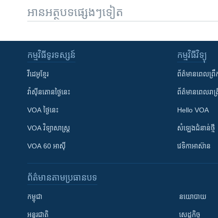
អានអត្ថបទផ្សេងៗទៀត
កម្មវិធី​ទូរទស្សន៍
កម្មវិធី​វិទ្យុ
វីដេអូ​ខ្មែរ
ព័ត៌មាន​ពេល​ព្រឹ
វ៉ាស៊ីនតោន​ថ្ងៃ​នេះ
ព័ត៌មាន​​ពេល​រាត្រ
VOA ថ្ងៃនេះ
Hello VOA
VOA ​វិទ្យាសាស្ត្រ
សំឡេង​ជំនាន់​ថ្មី
VOA 60 អាស៊ី
វេទិកា​អាស៊ាន
ព័ត៌មាន​តាមប្រធានបទ​
កម្ពុជា
នយោបាយ
អន្តរជាតិ
សេដ្ឋកិច្ច