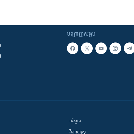
បណ្តាញ​សង្គម
ក
ី
បរិស្ថាន
វិទ្យាសាស្រ្ត