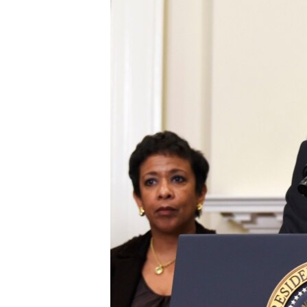
រចនា
សម្ព័ន្ធ​
រំលង​
និង​
ចូល​
ទៅ​
កាន់​
ទំព័រ​
ស្វែង​
រក