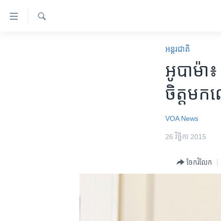
ភ្ជាប់​
ទៅ​
គេហទំព័រ​
ស្វែង​
កម្ពុជា
រក
អន្តរជាតិ
ទាក់ទង
អន្តរជាតិ
អូបាម៉ា៖ 
រំលង​
និង​
អាមេរិក
ចិត្ត​មក
ចូល​
ចិន
ទៅ​​
ទំព័រ​
ហេឡូវីអូអេ
VOA News
ព័ត៌មាន​​
កម្ពុជាច្នៃប្រតិដ្ឋ
26 វិច្ឆិកា 2015
តែ​
ម្តង
ព្រឹត្តិការណ៍ព័ត៌មាន
ចែករំលែក
រំលង​
ទូរទស្សន៍ / វីដេអូ​
និង​
ចូល​
វិទ្យុ / ផតខាសថ៍
ទៅ​
កម្មវិធីទាំងអស់
ទំព័រ​