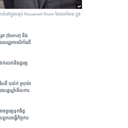
ន៍​នៅ​ក្នុង​បន្ទប់ Roosevelt Room នៃ​សេតវិមាន ក្នុង​
រូត​ (Beirut) ​និង​
ពលរដ្ឋ​អាមេរិកាំង​ពី​
​លាក់​និង​គួរ​ឲ្យ​
តី ​បារ៉ាក់ ​អូបាម៉ា
ុង​បន្ត​ឃ្លាំមើល​ការ​
ួរ​ឲ្យ​ទុក​ចិត្ត​
គេ​ធ្វើ​កិច្ច​ការ​