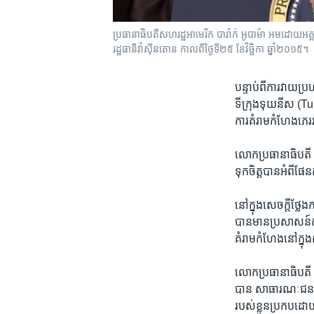
ប្រធានាធិបតីសហរដ្ឋអាមេរិក បារ៉ាក់ អូបាម៉ា អម​ដោយ​អគ្
រដ្ឋធានីវ៉ាស៊ីនតោន កាលពីថ្ងៃទី២៥ ខែវិច្ឆិកា ឆ្នាំ២០១៥។
បន្ទាប់​ពី​ការ​វាយ​ប្
ទីក្រុង​ទុយនីស​ (Tuni
ការ​គំរាម​កំហែង​ភេរ
លោក​ប្រធានា​ធិបតី ​អ
ទុក​ចិត្ត​បាន​អំពី​ផែ
នៅ​ក្នុង​សេចក្តី​ថ្
​បាន​មាន​ប្រសាសន៍​កាល​
គំរាម​កំហែង​នៅ​ក្ន
លោក​ប្រធានា​ធិបតី ​អ
បាន សាធារណៈ​ជន​នឹង​
របស់​ខ្លួន​ប្រកប​ដោ