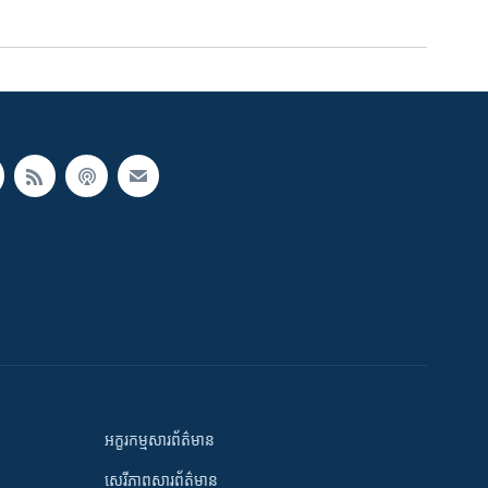
អក្ខរកម្មសារព័ត៌មាន
សេរីភាពសារព័ត៌មាន