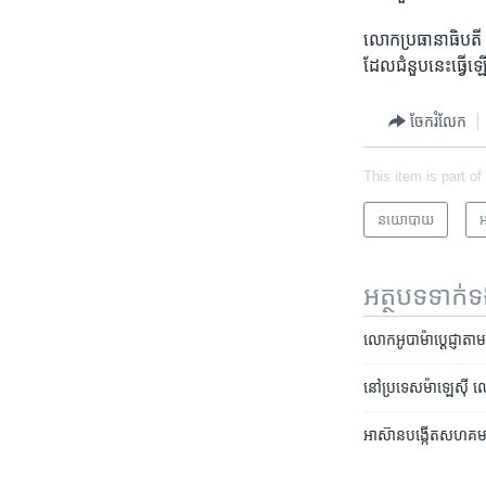
លោក​ប្រធានា​ធិបតី ​អូ
​ដែល​ជំនួប​នេះ​ធ្វើ​
ចែករំលែក
This item is part of
នយោបាយ
អ
អត្ថបទ​ទាក់
លោក​អូបាម៉ា​ប្តេជ្ញា​ត
នៅ​ប្រទេស​ម៉ាឡេស៊ី​ ល
អាស៊ាន​បង្កើត​សហគមន៍