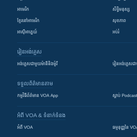
អាមេរិក
សិទ្ធិមនុស្ស
ខ្មែរ​នៅអាមេរិក
សុខភាព
អាស៊ីអាគ្នេយ៍
អប់រំ
រៀន​​អង់គ្លេស
អង់គ្លេស​ជាមួយ​ម៉ានី​និង​ម៉ូរី
រៀន​​​​​​អង់គ្លេ
ទទួល​ព័ត៌មាន​តាម
កម្មវិធី​ព័ត៌មាន VOA App
ស្តាប់ Podcas
អំពី​ VOA & ទំនាក់ទំនង
អំពី​ VOA
ធម្មនុញ្ញ​នៃ V