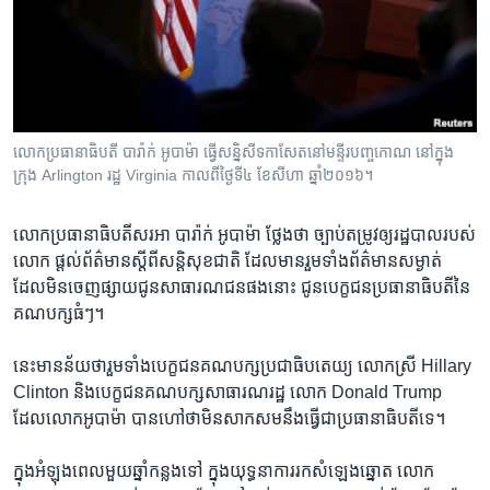
រចនា
សម្ព័ន្ធ​
Khmer English
រំលង​
និង​
បណ្តាញ​សង្គម
ចូល​
ទៅ​
លោក​ប្រធានាធិបតី​ បារ៉ាក់ អូបាម៉ា ធ្វើ​សន្និសីទ​កាសែត​នៅ​មន្ទីរ​បញ្ចកោណ នៅ​ក្នុង​
កាន់​
ក្រុង Arlington រដ្ឋ Virginia កាលពី​ថ្ងៃទី៤ ខែសីហា ឆ្នាំ២០១៦។
ទំព័រ​
ភាសា
ស្វែង​
លោក​ប្រធានាធិបតី​សរអា បារ៉ាក់ អូបាម៉ា ថ្លែង​ថា​ ច្បាប់​តម្រូវ​ឲ្យ​រដ្ឋបាល​របស់​
រក
លោក​ ផ្តល់​ព័ត៌មាន​ស្តី​ពី​សន្តិសុខ​ជាតិ ដែល​មាន​រួម​ទាំង​ព័ត៌មាន​សម្ងាត់
ដែល​មិន​ចេញ​ផ្សាយ​ជូន​សាធារណជន​ផង​នោះ ​ជូន​បេក្ខជន​ប្រធានាធិបតី​នៃ​
គណបក្ស​ធំៗ។
នេះ​មាន​ន័យ​ថា​រួម​ទាំង​បេក្ខជន​គណបក្ស​ប្រជាធិបតេយ្យ លោកស្រី Hillary
Clinton និង​បេក្ខជន​គណបក្ស​សាធារណរដ្ឋ លោក Donald Trump ​
ដែល​លោក​អូបាម៉ា បាន​ហៅ​ថា​មិន​សាកសម​នឹង​ធ្វើ​ជា​ប្រធានាធិបតី​ទេ។
ក្នុង​អំឡុង​ពេល​មួយ​ឆ្នាំ​កន្លង​ទៅ​ ក្នុង​យុទ្ធនាការ​រក​សំឡេង​ឆ្នោត លោក