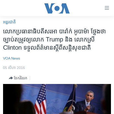
ភ្ជាប់​
ទៅ​
គេហទំព័រ​
អន្តរជាតិ
កម្ពុជា
ទាក់ទង
លោក​ប្រធានាធិបតី​សរអា បារ៉ាក់ អូបាម៉ា ថ្លែង​ថា​
រំលង​
អន្តរជាតិ
ច្បាប់​តម្រូវ​ឲ្យ​លោក Trump និង លោកស្រី
និង​
អាមេរិក
Clinton ទទួល​ព័ត៌មាន​ស្តី​ពី​សន្តិសុខ​ជាតិ
ចូល​
ទៅ​​
ចិន
VOA News
ទំព័រ​
ហេឡូវីអូអេ
ព័ត៌មាន​​
05 សីហា 2016
តែ​
កម្ពុជាច្នៃប្រតិដ្ឋ
ម្តង
ចែករំលែក
ព្រឹត្តិការណ៍ព័ត៌មាន
រំលង​
និង​
ទូរទស្សន៍ / វីដេអូ​
ចូល​
វិទ្យុ / ផតខាសថ៍
ទៅ​
ទំព័រ​
កម្មវិធីទាំងអស់