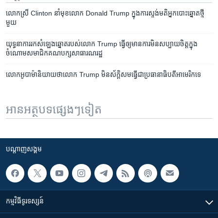
លោកស្រី Clinton នាំ​មុខ​លោក​ Donald Trump ក្នុង​ការ​ស្ទង់មតិ​អ្នក​បោះ​ឆ្នោត​ថ្មី​
មួយ
យុទ្ធនាការ​រក​សំឡេង​ឆ្នោត​របស់លោក Trump ​ធ្វើ​ឲ្យ​មាន​ការ​មិន​សប្បាយ​ចិត្ត​ក្នុង​
ចំណោម​សមាជិក​គណបក្ស​សាធារណរដ្ឋ
លោក​អូបាម៉ា​និយាយ​ថា​លោក​ Trump មិន​ស័ក្តិសម​ធ្វើ​ជា​ប្រធានាធិបតីអាមេរិក​​ទេ
អានអត្ថបទផ្សេងៗទៀត
បណ្តាញ​សង្គម
កម្មវិធី​ទូរទស្សន៍