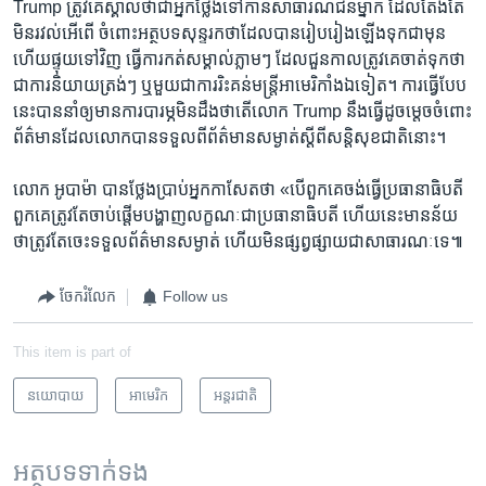
Trump ​ត្រូវ​គេ​ស្គាល់​ថា​ជា​អ្នក​ថ្លែង​ទៅ​កាន់​សាធារណជន​ម្នាក់ ដែល​តែង​តែ​
មិន​រវល់​អើពើ​ ចំពោះ​អត្ថបទ​សុន្ទរកថា​ដែល​បានរៀប​រៀង​ឡើង​ទុក​ជា​មុន
ហើយ​ផ្ទុយ​ទៅ​វិញ ធ្វើ​ការ​កត់សម្គាល់​ភ្លាមៗ ដែល​ជួនកាល​ត្រូវ​គេ​ចាត់​ទុក​ថា​
ជា​ការ​និយាយ​ត្រង់ៗ ឬ​មួយ​ជា​ការ​រិះគន់​មន្ត្រី​អាមេរិកាំង​ឯ​ទៀត។ ការ​ធ្វើ​បែប​
នេះ​បាន​នាំ​ឲ្យ​មាន​ការ​បារម្ភ​មិន​ដឹង​ថា​តើ​លោក Trump នឹង​ធ្វើ​ដូចម្តេច​ចំពោះ​
ព័ត៌មាន​ដែល​លោក​បាន​ទទួល​ពី​ព័ត៌មាន​សម្ងាត់​ស្តី​ពី​សន្តិសុខ​ជាតិ​នោះ។
លោក​ អូបាម៉ា​ បាន​ថ្លែង​ប្រាប់​អ្នក​កាសែត​ថា ​«បើ​ពួកគេ​ចង់​ធ្វើ​ប្រធានាធិបតី
ពួកគេ​ត្រូវ​តែ​ចាប់​ផ្តើម​បង្ហាញ​លក្ខណៈ​ជា​ប្រធានាធិបតី ហើយ​នេះ​មាន​ន័យ​
ថា​ត្រូវ​តែ​ចេះ​ទទួល​ព័ត៌មាន​សម្ងាត់ ហើយ​មិន​ផ្សព្វផ្សាយ​ជា​សាធារណៈ​ទេ៕
ចែករំលែក
Follow us
This item is part of
នយោបាយ
អាមេរិក​
អន្តរជាតិ
អត្ថបទ​ទាក់ទង