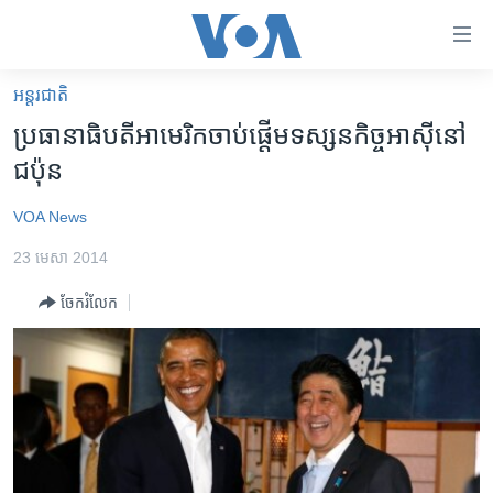
ភ្ជាប់​
ទៅ​
គេហទំព័រ​
អន្តរជាតិ
កម្ពុជា
ទាក់ទង
ប្រធានាធិបតី​អាមេរិក​ចាប់​ផ្តើម​ទស្សនកិច្ច​អាស៊ី​នៅ​
រំលង​
អន្តរជាតិ
ជប៉ុន
និង​
អាមេរិក
ចូល​
VOA News
ទៅ​​
ចិន
ទំព័រ​
23 មេសា 2014
ហេឡូវីអូអេ
ព័ត៌មាន​​
ចែករំលែក
តែ​
កម្ពុជាច្នៃប្រតិដ្ឋ
ម្តង
ព្រឹត្តិការណ៍ព័ត៌មាន
រំលង​
និង​
ទូរទស្សន៍ / វីដេអូ​
ចូល​
វិទ្យុ / ផតខាសថ៍
ទៅ​
ទំព័រ​
កម្មវិធីទាំងអស់