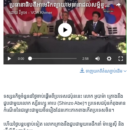
ប្រធានាធិបតី​អាមេរិក​ព្យាយាម​ធានា​ដល់​សម្ព័ន្ធមិត្ត​អាស៊ី
ដោយ
វីអូអេ - VOA Khmer
No media source currently available
0:00
2:58
ទាញ​យក​ពី​តំណភ្ជាប់​ដើម
ទស្សនកិច្ច​ចំនួន​៨​ថ្ងៃ​ចាប់​ផ្តើម​ពី​ប្រទេស​ជប៉ុន​នេះ លោក អូបាម៉ា គ្រោង​នឹង​
ជួប​ជាមួយ​លោក​ ស្សីនហ្សូ អាបេ (Shinzo Abe)។ ប្រទេស​ជប៉ុន​កំពុង​មាន​
កំណើន​នៃ​ជម្លោះ​ជាមួយ​ចិន​រឿង​ដែន​កោះ​ភាគ​ខាង​កើត​ប្រទេស​ចិន។
ហើយ​ថ្ងៃ​បន្តបន្ទាប់​ទៀត លោក​គ្រោង​នឹង​ជួប​ជាមួយ​មេដឹកនាំ​ ម៉ាឡេស៊ី និង​