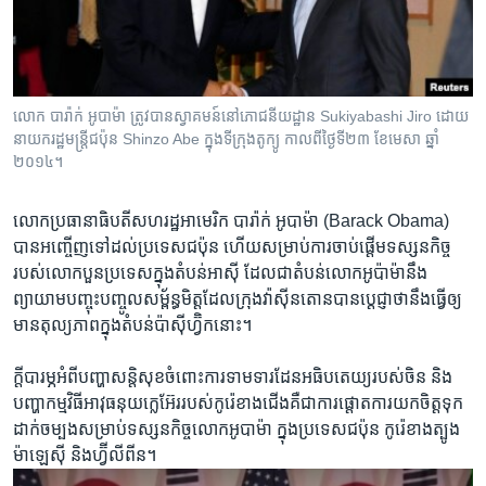
រចនា
សម្ព័ន្ធ​
Khmer English
រំលង​
និង​
បណ្តាញ​សង្គម
ចូល​
លោក បារ៉ាក់ អូបាម៉ា ត្រូវ​បាន​ស្វាគមន៍​នៅ​ភោជនីយដ្ឋាន Sukiyabashi Jiro ដោយ​
ទៅ​
នាយករដ្ឋមន្ត្រី​ជប៉ុន Shinzo Abe ក្នុង​ទី​ក្រុង​តូក្យូ កាល​ពី​ថ្ងៃ​ទី​២៣ ខែ​មេសា ឆ្នាំ​
កាន់​
២០១៤។
ទំព័រ​
ភាសា
ស្វែង​
លោក​ប្រធានាធិបតី​សហរដ្ឋ​អាមេរិក បារ៉ាក់ អូបាម៉ា​ (Barack Obama)
រក
បាន​អញ្ចើញ​ទៅ​ដល់​ប្រទេស​ជប៉ុន ហើយ​សម្រាប់​ការ​ចាប់​ផ្តើម​ទស្សនកិច្ច​
របស់​លោក​បួន​ប្រទេស​ក្នុង​តំបន់​អាស៊ី​ ដែល​ជា​តំបន់​លោក​អូប៉ាម៉ា​នឹង​
ព្យាយាម​បញ្ចុះ​បញ្ចូល​សម្ព័ន្ធមិត្ត​ដែល​ក្រុង​វ៉ាស៊ីនតោន​បាន​ប្តេជ្ញា​ថា​នឹង​ធ្វើ​ឲ្យ​
មាន​តុល្យភាព​ក្នុង​តំបន់​ប៉ាស៊ីហ្វ៊ិក​នោះ។
ក្តី​បារម្ភ​អំពី​បញ្ហា​សន្តិសុខ​ចំពោះ​ការ​ទាមទារ​ដែន​អធិបតេយ្យ​របស់​ចិន និង​
បញ្ហា​កម្មវិធី​អាវុធ​នុយក្លេអ៊ែរ​របស់​កូរ៉េ​ខាង​ជើង​គឺ​ជា​ការ​ផ្តោត​ការ​យក​ចិត្ត​ទុក​
ដាក់​ចម្បង​សម្រាប់​ទស្សនកិច្ច​លោក​អូបាម៉ា ក្នុង​ប្រទេស​ជប៉ុន កូរ៉េខាងត្បូង
ម៉ាឡេស៊ី និង​ហ្វ៊ីលីពីន។