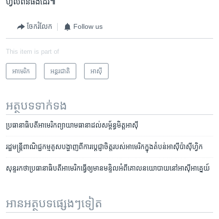
ហ្វ៊ីលីពីន​ផង​ដែរ៕
ចែករំលែក
Follow us
This item is part of
អាមេរិក​
អន្តរជាតិ
អាស៊ី
អត្ថបទ​ទាក់ទង
ប្រធានាធិបតី​អាមេរិក​ព្យាយាម​ធានា​ដល់​សម្ព័ន្ធមិត្ត​អាស៊ី
រដ្ឋមន្រ្តី​ពាណិជ្ជកម្ម​​គូស​បង្ហាញ​ពី​ការ​ប្តេជ្ញា​ចិត្ត​របស់​អាមេរិក​ក្នុង​តំបន់​អាស៊ី​ប៉ាស៊ីហ្វិក
សុន្ទរកថា​ប្រធានាធិបតី​អាមេរិក​ធ្វើ​ឲ្យ​មាន​មន្ទិល​អំពី​គោល​នយោបាយ​នៅ​អាស៊ីអាគ្នេយ៍
អានអត្ថបទផ្សេងៗទៀត