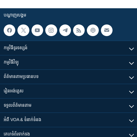
បណ្តាញ​សង្គម
កម្មវិធី​ទូរទស្សន៍
កម្មវិធី​វិទ្យុ
ព័ត៌មាន​តាមប្រធានបទ​
រៀន​​អង់គ្លេស
ទទួល​ព័ត៌មាន​តាម
អំពី​ VOA & ទំនាក់ទំនង
គេហទំព័រ​​ទាក់ទង