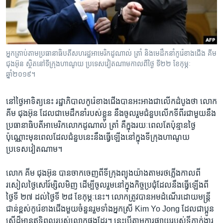
រចនា
សម្ព័ន្ធ​
Khmer English
រំលង​
និង​
បណ្តាញ​សង្គម
ចូល​
អ្នកត្រាប់តាមប្រធានាធិបតីសហរដ្ឋអាមេរិកដូណាល់ ត្រាំ និងមេដឹកនាំកូរ៉េខាងជើង គីម
ទៅ​
ជុងអ៊ុន ស្ថិតនៅទីក្រុងហាណូយ ប្រទេសវៀតណាមកាលពីថ្ងៃ ទី២២ ខែកុម្ភៈ
កាន់​
ឆ្នាំ២០១៩។
ទំព័រ​
ភាសា
ស្វែង​
នៅថ្ងៃអាទិត្យនេះ រដ្ឋាភិបាលកូរ៉េខាងជើងបានអះអាងជាលើកដំបូងថា លោក
រក
គីម ជុងអ៊ុន ដែលជាមេដឹកនាំរបស់ខ្លួន នឹងចូលរួមជំនួបលើកទីពីរជាមួយនឹង
ប្រធានាធិបតីអាមេរិកលោកដូណាល់ ត្រាំ គឺក្នុងរយៈពេលតែប៉ុន្មានថ្ងៃ
ប៉ុណ្ណោះមុនពេលដែលជំនួបនេះនឹងធ្វើឡើងនៅក្នុងទីក្រុងហាណូយ
ប្រទេសវៀតណាម។
លោក គីម ជុងអ៊ុន បានចាកចេញពីទីក្រុងព្យុងយ៉ាងតាមរថភ្លើងកាលពី
រសៀលថ្ងៃសៅរ៍ម្សិលមិញ ដើម្បីចូលរួមនៅក្នុងកិច្ចប្រជុំដែលនឹងធ្វើឡើងពី
ថ្ងៃទី ២៧ ដល់ថ្ងៃទី ២៨ ខែកុម្ភៈនេះ។ លោកត្រូវបានអមដំណើរដោយមន្ត្រី
ជាន់ខ្ពស់កូរ៉េខាងជើងមួយចំនួនរួមទាំងអ្នកស្រី Kim Yo Jong ដែលជាប្អូន
ស្រីដ៏មានឥទ្ធិពលរបស់លោកផងដែរ។ នេះបើតាមការផ្សាយរបស់ទីភ្នាក់ងារ