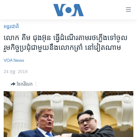
ភ្ជាប់​
ទៅ​
គេហទំព័រ​
អន្តរជាតិ
កម្ពុជា
ទាក់ទង
លោក គីម ជុងអ៊ុន ធ្វើដំណើរតាមរថភ្លើងទៅចូល
រំលង​
អន្តរជាតិ
រួមកិច្ចប្រជុំជាមួយនឹងលោកត្រាំ នៅវៀតណាម
និង​
អាមេរិក
ចូល​
VOA News
ទៅ​​
ចិន
ទំព័រ​
24 កុម្ភៈ 2019
ហេឡូវីអូអេ
ព័ត៌មាន​​
ចែករំលែក
តែ​
កម្ពុជាច្នៃប្រតិដ្ឋ
ម្តង
ព្រឹត្តិការណ៍ព័ត៌មាន
រំលង​
និង​
ទូរទស្សន៍ / វីដេអូ​
ចូល​
វិទ្យុ / ផតខាសថ៍
ទៅ​
ទំព័រ​
កម្មវិធីទាំងអស់