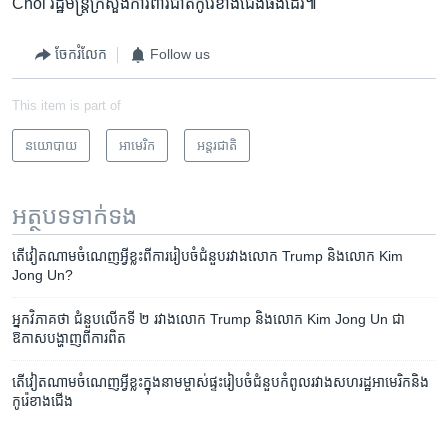
Chol រដ្ឋមន្ត្រីក្រសួងការពារជាតិកូរ៉េខាងជើងផងដែរ៕
ចែករំលែក
Follow us
This item is part of
នយោបាយ
អាមេរិក​
អន្តរជាតិ
អត្ថបទ​ទាក់ទង
តើ​វៀតណាម​ចំណេញ​អ្វី​ខ្លះ​ពី​ការ​រៀបចំ​ជំនួប​រវាង​លោក Trump និង​លោក Kim
Jong Un?
អ្នក​វិភាគ​ថា ជំនួប​លើក​ទី ២ រវាង​លោក Trump និង​លោក Kim Jong Un ជា​
ឱកាស​បង្ហាញ​ពី​ការពិត
តើ​វៀត​ណាម​ចំណេញ​អ្វី​ខ្លះ​ក្នុង​នាម​ម្ចាស់​ផ្ទះ​រៀប​ចំ​ជំនួប​កំពូល​រវាង​សហរដ្ឋ​អាមេរិក​និង​​
កូរ៉េខាង​ជើង