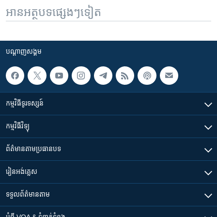
អានអត្ថបទផ្សេងៗទៀត
បណ្តាញ​សង្គម
កម្មវិធី​ទូរទស្សន៍
កម្មវិធី​វិទ្យុ
ព័ត៌មាន​តាមប្រធានបទ​
រៀន​​អង់គ្លេស
ទទួល​ព័ត៌មាន​តាម
អំពី​ VOA & ទំនាក់ទំនង