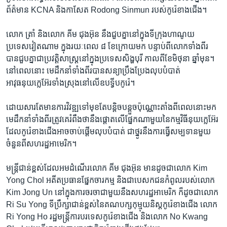
ព័ត៌មាន KCNA និងកាសែត Rodong Sinmun របស់កូរ៉េខាងជើង។
លោក ត្រាំ និងលោក គីម ជុងអ៊ុន នឹងជួបគ្នានៅក្នុងទីក្រុងហាណូយ
ប្រទេសវៀតណាម ក្នុងរយៈពេល ៨ ខែក្រោយមក បន្ទាប់ពីលោកទាំងពីរ
បានជួបគ្នាជាប្រវត្តិសាស្ត្រនៅក្នុងប្រទេសសិង្ហបុរី កាលពីខែមិថុនា ឆ្នាំមុន។
នៅពេលនោះ មេដឹកនាំទាំងពីរបានសន្យាប្រឹងប្រែងលុបបំបាត់
អាវុធនុយក្លេអ៊ែរទាំងស្រុងនៅលើឧបទ្វីបកូរ៉េ។
ដោយសារតែមានការវិវឌ្ឍទៅមុខតែបន្តិចបន្តួចប៉ុណ្ណោះតាំងពីពេលនោះមក
មេដឹកនាំទាំងពីរត្រូវគេរំពឹងថានឹងផ្ដោតលើផ្នែកណាមួយនៃកម្មវិធីនុយក្លេអ៊ែរ
ដែលកូរ៉េខាងជើងអាចចាប់ផ្ដើមលុបបំបាត់ ជាថ្នូរនឹងការធ្វើសម្បទានមួយ
ចំនួនពីសហរដ្ឋអាមេរិក។
មន្ត្រីជាន់ខ្ពស់ដែលអមដំណើរលោក គីម ជុងអ៊ុន មានដូចជាលោក Kim
Yong Chol អតីតប្រធានផ្នែកចារកម្ម និងជាបេសកជនកំពូលរបស់លោក
Kim Jong Un នៅក្នុងការចរចាជាមួយនឹងសហរដ្ឋអាមេរិក ក៏ដូចជាលោក
Ri Su Yong ទីប្រឹក្សាជាន់ខ្ពស់នៃគណបក្សកុម្មុយនិស្តកូរ៉េខាងជើង លោក
Ri Yong Ho រដ្ឋមន្ត្រីការបរទេសកូរ៉េខាងជើង និងលោក No Kwang