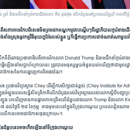
ត្រាំ និងមេដឹកនាំកូរ៉េខាងជើងលោក គីម ជុងអ៊ុន លើកដំបូងនៅប្រទេសសិង្ហបុរី កាលពីថ្ង
​តើ​សភា​អាមេរិក​បដិសេធ​មិន​ព្រម​ដក​ទណ្ឌកម្ម​ជា​បណ្ដើរៗ​ពី​រដ្ឋាភិបាល​កូរ៉េ​ខាង​ជ
់​ទាំង​ស្រុង​នូវ​កម្មវិធី​នុយក្លេអ៊ែរ​របស់​ខ្លួន ឬ​ក៏​ធ្វើ​ការ​ប្រកាស​ដាច់​ណាត់​ណា​មួយ​អំ
ើក​ទី​ពីរ​រវាង​ប្រធានាធិបតី​អាមេរិក​លោក Donald Trump និង​មេដឹកនាំ​កូរ៉េ​
វើ​ឡើង​នៅ​សប្ដាហ៍​ក្រោយ​នេះ ត្រូវ​បាន​មនុស្ស​មួយ​ចំនួន​យល់​ឃើញ​ថា​ជា​មូលដ្ឋា
​ក៏​ជា​ឱកាស​នៃ​ការ​បង្ហាញ​ការ​ពិត​ផង​ដែរ។
ប្រធាន​វិទ្យាស្ថាន Chey ដើម្បី​ការ​សិក្សា​ជាន់​ខ្ពស់ (Chey Institute for
ង​អំឡុង​ពេល​សន្និសីទ​ត្រី​ភាគី​លើក​ដំបូង​របស់​វិទ្យាស្ថាន​របស់​លោក​ស្ដី​ពី​បញ្ហា​
ខាង​ត្បូង គេ​ឃើញ​មាន​ការ​ផ្ដោត​ភាគ​ច្រើន​លើ​ជំនួប​រវាង​លោក Trump និង​លោ
ៃ​ទី ២៧ ដល់​ថ្ងៃ​ទី ២៨ ខែ​កុម្ភៈ ខាង​មុខ​នេះ​នៅ​ក្នុង​ទីក្រុង​ហាណូយ ប្រទេស​វៀ
ំនួប​លើក​នេះ​អាច​ជា​ឱកាស​ចុង​ក្រោយ»។
នៃ​ជំនួប​នេះ​អាច​កើត​ឡើង​នៅ​ទីក្រុង​ហាណូយ