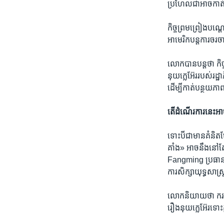
ប្រហែល​ជា​អាច​កាត់​
កិច្ច​ព្រមព្រៀង​បណ្
អាមេរិក​បន្ត​ការ​ចរច
លោក​បាន​បន្ត​ថា កិច្ច
នុយក្លេអ៊ែរ​របស់​រដ្ឋ
ដើម្បី​កាត់​បន្ថយ​ភ
តើ​ដំណើរការ​នេះ​អាច​
ទោះបីជា​មាន​គំនិត​បែ
គាំង» អាច​នឹង​នៅតែ
Fangming ប្រធាន​គ
ការ​សិក្សា​យុទ្ធសា
លោក​និយាយ​ថា ករណី​
រឿង​នុយក្លេអ៊ែរ​ទោះ​ក