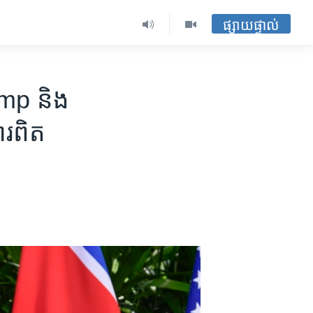
ផ្សាយផ្ទាល់
ump និង​
ារពិត