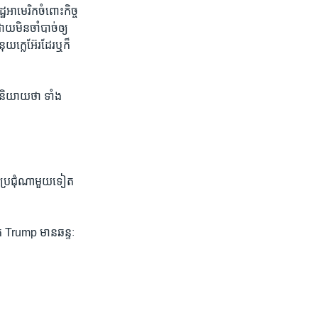
​អាមេរិក​ចំពោះ​កិច្ច​
យ​មិន​ចាំបាច់​ឲ្យ​
ុយក្លេអ៊ែរ​ដែរ​ឬ​ក៏​
ិយាយ​ថា ទាំង​
ប្រជុំ​ណា​មួយ​ទៀត​
ោក Trump មាន​ឆន្ទៈ​