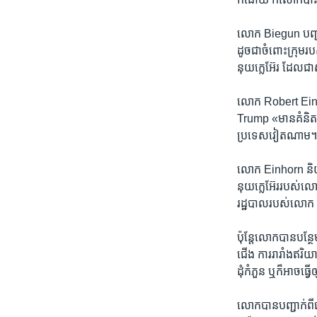
លោក Biegun បញ្ជាក់​
ដូចជា​ចំពោះ​ក្រុម​រប
នុយក្លេអ៊ែរ ដែល​ជា​
លោក Robert Einhorn
Trump «មាន​គំនិត​ប្រ
ប្រទេស​វៀតណាម
លោក Einhorn និយាយ
នុយក្លេអ៊ែរ​របស់​ល
រដ្ឋបាល​របស់​លោក Tru
ប៉ុន្តែលោក​បាន​បន្ថែម
ជើង ការ​រារាំង​ឥរិយាប
ដុំ​កំភួន ឬ​ក៏​អាច​ធ្
លោក​បាន​បញ្ជាក់​ពី​