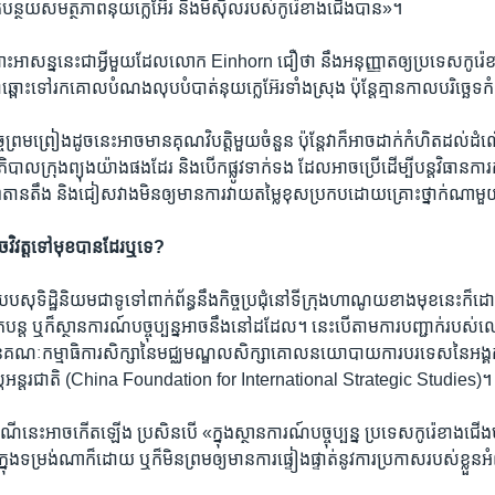
បន្ថយ​សមត្ថភាព​នុយក្លេអ៊ែរ និង​មីស៊ីល​របស់​កូរ៉េ​ខាង​ជើង​បាន»។
ដោះ​អាសន្ន​នេះ​ជា​អ្វី​មួយ​ដែល​លោក Einhorn ជឿ​ថា នឹង​អនុញ្ញាត​ឲ្យ​ប្រទេស​កូរ៉េ
ា​ឆ្ពោះ​ទៅ​រក​គោល​បំណង​លុប​បំបាត់​នុយក្លេអ៊ែរ​ទាំង​ស្រុង ប៉ុន្តែ​គ្មាន​កាល​បរិច្ឆ
​ព្រមព្រៀង​ដូច​នេះ​អាច​មាន​គុណវិបត្តិ​មួយ​ចំនួន ប៉ុន្តែ​វា​ក៏​អាច​ដាក់​កំហិត​ដល់​ដំណ
ាភិបាល​ក្រុង​ព្យុងយ៉ាង​ផង​ដែរ និង​បើក​ផ្លូវ​ទាក់ទង ដែល​អាច​ប្រើ​ដើម្បី​បន្ត​វិធានការ
ាព​តានតឹង និង​ជៀសវាង​មិន​ឲ្យ​មាន​ការ​វាយ​តម្លៃ​ខុស​ប្រកប​ដោយ​គ្រោះ​ថ្នាក់​ណា
វិវត្ត​ទៅ​មុខ​បាន​ដែរ​ឬ​ទេ?
ប​សុទិដ្ឋិនិយម​ជា​ទូទៅ​ពាក់ព័ន្ធ​នឹង​កិច្ច​ប្រជុំ​នៅ​ទីក្រុង​ហាណូយ​ខាង​មុខ​នេះ​ក៏​
​បន្ត ឬ​ក៏​ស្ថានការណ៍​បច្ចុប្បន្ន​អាច​នឹង​នៅ​ដដែល។ នេះ​បើ​តាម​ការ​បញ្ជាក់​រប
ណៈកម្មាធិការ​សិក្សា​នៃ​មជ្ឈមណ្ឌល​សិក្សា​គោល​នយោបាយ​ការបរទេស​នៃ​អង្គការ​ម
ស្ត្រ​អន្តរជាតិ (China Foundation for International Strategic Studies)។
នេះ​អាច​កើត​ឡើង ប្រសិនបើ «ក្នុង​ស្ថានការណ៍​បច្ចុប្បន្ន ប្រទេស​កូរ៉េ​ខាង​ជើង
្នុង​ទម្រង់​ណា​ក៏​ដោយ ឬ​ក៏​មិន​ព្រម​ឲ្យ​មាន​ការ​ផ្ទៀងផ្ទាត់​នូវ​ការ​ប្រកាស​របស់​ខ្លួន​អ