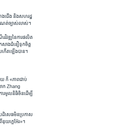
​ខាង​ជើង និង​សហរដ្ឋ​
េទ​កំណត់​ច្បាស់លាស់។
ើរ​វិវឌ្ឍ​នៃ​ការ​ផលិត​
​កសាង​ជំនឿ​ទុកចិត្ត​
​មួយ​កើត​ឡើង​បាន។
ដោយ ក៏ «ភាព​ជាប់​
ស់​លោក Zhang
ូលនិធិ​ចិន​ដើម្បី​
​បដិសេធ​មិន​ប្រកាស​
ំពី​នុយក្លេអ៊ែរ»។