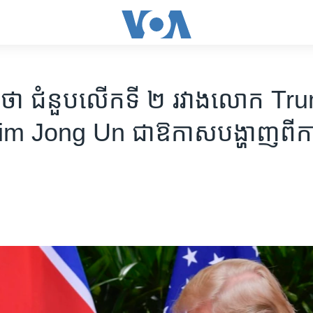
ាគ​ថា ជំនួប​លើក​ទី ២ រវាង​លោក Tr
 Jong Un ជា​ឱកាស​បង្ហាញ​ពី​ក