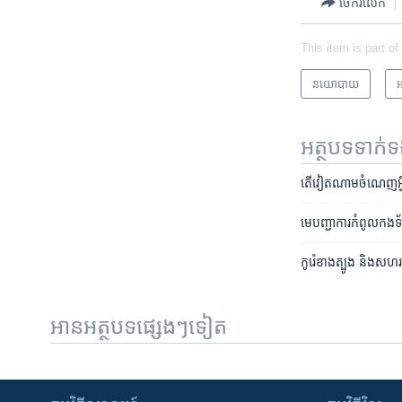
ចែករំលែក
This item is part of
នយោបាយ
អ
អត្ថបទ​ទាក់
តើ​វៀតណាម​ចំណេញ​អ្វ
មេបញ្ជាការកំពូល​កងទ័ព​
កូរ៉េ​ខាង​ត្បូង ​និង​សហរដ
អានអត្ថបទផ្សេងៗទៀត