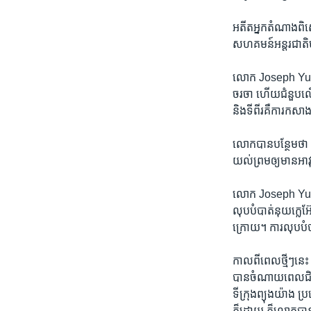
អតីត​អ្នក​តំណាង​ពិ
សហគមន៍​អន្តរជាតិ​មាន​
លោក Joseph Yun និយ
ចរចា ហើយ​ជំនួប​លើក​ទ
និង​ទី​ពីរ​គឺ​ការ​ក
លោក​បាន​បន្ថែម​ថា មា
យល់ព្រម​ឲ្យ​មាន​អាវុ
លោក Joseph Yun និយា
លុប​បំបាត់​នុយក្លេអ
ក្រោយ។ ការ​លុប​បំបា
កាល​ពី​ពេល​ថ្មីៗ​ន
បាន​ចំណាយ​ពេល​ជិត
ទីក្រុង​ព្យុងយ៉ាង 
ក៏​ដោយ ក៏​លោក​បាន​ក