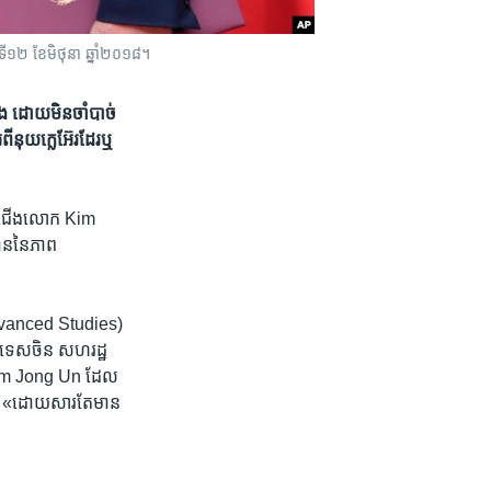
ៃទី១២ ខែមិថុនា ឆ្នាំ២០១៨។
ើង ដោយ​មិន​ចាំបាច់​
ពី​នុយក្លេអ៊ែរ​ដែរ​ឬ​
ខាង​ជើង​លោក Kim
ន​នៃ​ភាព​
 Advanced Studies)
ប្រទេស​ចិន សហរដ្ឋ​
ក Kim Jong Un ដែល​
តណាម «ដោយសារតែ​មាន​