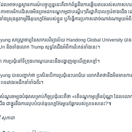
ល​អាច​បន្ត​ស្ថានការណ៍​បច្ចុប្បន្ន​នេះ​គឺ​ពាក់ព័ន្ធ​នឹង​ការ​ឆ្លើយតប​របស់​សភា​សហរដ្ឋ
​សភា​អាមេរិក​បដិសេធ​មិន​ព្រម​ដក​ទណ្ឌកម្ម​ជា​បណ្ដើរៗ​ពី​រដ្ឋាភិបាល​កូរ៉េ​ខាង​ជើង ដោ
ំង​ស្រុង​នូវ​កម្មវិធី​នុយក្លេអ៊ែរ​របស់​ខ្លួន ឬ​ក៏​ធ្វើ​ការ​ប្រកាស​ដាច់​ណាត់​ណា​មួយ​អំពី​ន
g សាស្ត្រាចារ្យ​នៃ​សាកលវិទ្យាល័យ Handong Global University បាន​ន
ិង​ទាំង​លោក Trump សុទ្ធតែ​ដឹង​អំពី​ការ​រិះគន់​ទាំង​នេះ។
ារ​ប្រជុំ​នៅ​ទីក្រុង​ហាណូយ​នេះ​នឹង​បង្ហាញ​ឲ្យ​ឃើញ​ស​ខ្មៅ។
បាន​បញ្ជាក់​ថា ប្រសិនបើ​ការ​ប្រជុំ​នេះ​បរាជ័យ លោក​គិត​ថា​នឹង​មិន​មាន​ការ​
េ​រវាង​មេដឹកនាំ​ទាំង​ពីរ។
ំណួរ​ចម្បង​បំផុត​សម្រាប់​កិច្ច​ប្រជុំ​នេះ​គឺ​ថា «តើ​ទណ្ឌកម្ម​ច្រើន​ប៉ុណ្ណា ដែល​ល
ជើង ជា​ថ្នូរ​នឹង​ការ​លុប​បំបាត់​នុយក្លេអ៊ែរ​មួយ​ផ្នែក​របស់​ប្រទេស​នេះ?៕
ី សុភាដា