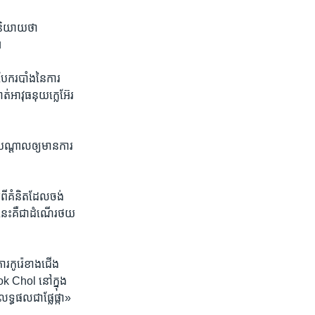
​និយាយ​ថា
។
ក​របាំង​នៃ​ការ​
់​អាវុធ​នុយក្លេអ៊ែរ
បណ្ដាល​ឲ្យ​មាន​ការ​
ី​គំនិត​ដែល​ចង់​
នេះ​គឺ​ជា​ដំណើរ​ថយ​
​កូរ៉េ​ខាង​ជើង
k Chol នៅ​ក្នុង​
្ធផល​ជា​ផ្លែផ្កា»