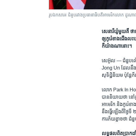
រូបឯកសារ៖ ជំនួបរវាងប្រធានាធិបតីអាមេរិកលោក ដូណាល់ 
សេនារីយ៉ូ​មួយ​គឺ ​ថា
ឲ្យ​កូរ៉េ​ខាង​ជើង​លះបង
ក៏​យ៉ាង​ណា​នោះ។
សេអ៊ូល —
ជំនួប​ល
Jong Un ដែល​នឹង​ធ្
សុទិដ្ឋិនិយម ប៉ុន្តែ
លោក Park In Hook 
បាន​និយាយ​ថា នៅ​ក្នុ
អាមេរិក និង​កូរ៉េ​
នឹង​ធ្វើ​ឡើង​ពី​ថ្ង
ការ​ភ័យ​ខ្លាច​ថា ជ
លទ្ធផល​ពិត​ប្រាកដ​