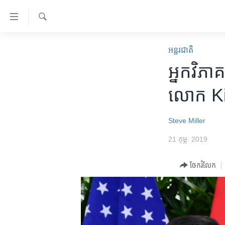
ភ្ជាប់​
ទៅ​
គេហទំព័រ​
ស្វែង​
កម្ពុជា
រក
អន្តរជាតិ
ទាក់ទង
អន្តរជាតិ
អ្នក​វិភ
រំលង​
និង​
អាមេរិក
លោក Kim
ចូល​
ចិន
ទៅ​​
ទំព័រ​
ហេឡូវីអូអេ
Steve Miller
ព័ត៌មាន​​
កម្ពុជាច្នៃប្រតិដ្ឋ
21 កុម្ភៈ 2019
តែ​
ម្តង
ព្រឹត្តិការណ៍ព័ត៌មាន
ចែករំលែក
រំលង​
ទូរទស្សន៍ / វីដេអូ​
និង​
ចូល​
វិទ្យុ / ផតខាសថ៍
ទៅ​
កម្មវិធីទាំងអស់
ទំព័រ​