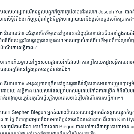
សេស​សហរដ្ឋ​អាមេរិក​ទទួល​បន្ទុក​កិច្ចការ​កូរ៉េ​ខាង​ជើង​លោក Joseph Yun បាន
សិទ្ធិ​រំពឹង​ថា​ កិច្ច​ប្រជុំ​នៅ​ក្នុង​ទីក្រុង​ហាណូយ​នេះ​នឹង​ផ្ដល់​លទ្ធផល​ពិត​ប្រាកដ
ាយ​ថា៖ «ជំនួប​លើក​ទី​មួយ​នៅ​ប្រទេស​សិង្ហបុរី​បាន​ជោគជ័យ​នៅ​ក្នុង​ការ​បំបែ
ី​ពីរ​នេះ​ត្រូវតែ​បង្ហាញ​ជា​លទ្ធផល។ មាន​បញ្ហា​សំខាន់​ពីរ។ ទី​មួយ​គឺ​ការ​លុប​បំបាត
សាង​ដំណើរការ​សន្តិភាព»។
ន​ការ​ភ័យ​ខ្លាច​នៅ​ក្នុង​សហរដ្ឋ​អាមេរិក​ដែល​ថា ការ​ជ្រើស​យក​ផ្លូវ​សន្តិភាព​អាច​
ធ​នុយក្លេអ៊ែរ​នៅ​ក្នុង​ប្រទេស​កូរ៉េ​ខាង​ជើង។
យ​ថា៖ «មនុស្ស​ភាគ​ច្រើន​នៅ​ក្នុង​រដ្ឋធានី​វ៉ាស៊ីនតោន​មាន​ការ​ព្រួយ​បារម្ភ​អំព
៊ែរ​តាម​រយៈ​សន្តិភាព ដោយសារតែ​សម្រាប់​ពលរដ្ឋ​អាមេរិកាំង​ភាគ​ច្រើន គំនិត​បែប​
ត់​អាវុធ​នុយក្លេអ៊ែរ​គួរតែ​ធ្វើ​ឡើង​មុន​ពេល​ចាប់ផ្ដើម​ដំណើរការ​សន្តិភាព»។
េះ លោក Stephen Biegun អ្នក​តំណាង​ពិសេស​សហរដ្ឋ​អាមេរិក​ទទួល​បន្ទុក​កិច្ចការ
 ៣ ថ្ងៃ ពិភាក្សា​ជាមួយ​នឹង​សមភាគី​កូរ៉េ​ខាង​ជើង​របស់​លោក គឺ​លោក Kim Hyo
ប្រទេស​កូរ៉េ​ខាង​ជើង។ ទោះបីជា​លោក Biegun បាន​ហៅ​ការ​ពិភាក្សា​នោះ​ថា​មាន «លទ
ត់​សម្គាល់​ថា នៅ​មាន​កិច្ចការ​ជា​ច្រើន​ទៀត​ដែល​ត្រូវ​ធ្វើ។