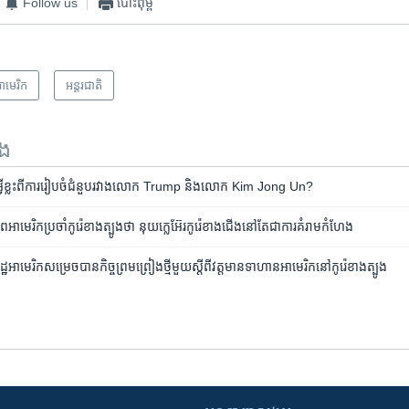
Follow us
បោះពុម្ព
ាមេរិក​
អន្តរជាតិ
ទង
ី​ខ្លះ​ពី​ការ​រៀបចំ​ជំនួប​រវាង​លោក Trump និង​លោក Kim Jong Un?
អាមេរិក​ប្រចាំកូរ៉េ​ខាងត្បូង​ថា​ នុយក្លេអ៊ែរ​កូរ៉េខាងជើង​នៅ​តែ​ជា​ការគំរាមកំហែង
្ឋ​អាមេរិក​សម្រេច​បាន​កិច្ចព្រមព្រៀង​ថ្មី​មួយ​ស្តី​ពី​វត្តមាន​ទាហាន​អាមេរិក​នៅ​កូរ៉េ​ខាង​ត្បូង