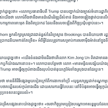
ដូច្នេះ​ថា៖ «លោក​ប្រធានាធិបតី Trump បាន​បញ្ជាក់​យ៉ាង​ច្បាស់​ចំពោះ​រដ្ឋាភិបា
ស់​យើង​ថា លោក​រំពឹង​ថា​នឹង​មាន​ដំណើរ​វិវឌ្ឍ​ដ៏​សំខាន់ និង​អាច​ផ្ទៀងផ្ទាត់​បាន​លើ​
សកម្មភាព​មោះមុត និង​ពិត​ប្រាកដ ដែល​នឹង​លេច​ឡើង​ពី​កិច្ច​ប្រជុំ​បន្ទាប់​នេះ»។
 អ្នក​សិក្សា​ស្រាវជ្រាវ​ជាន់​ខ្ពស់​នៃ​វិទ្យាស្ថាន Brookings បាន​និយាយ​ថា 
ាកដ​និយម​កាន់តែ​ច្រើន» អំពី​អ្វី​ដែល​ត្រូវការ​សម្រាប់​ការ​ចរចា​ម៉ឺងម៉ាត់​នៅ​ក្នុ
។
​ដូច្នេះ​ថា៖ «យើង​ទំនងជា​មិន​ដឹង​ថា​តើ​លោក Kim Jong Un ពិតជា​មាន​ឆន្ទៈ
ោក​ឬ​ក៏​យ៉ាង​ណា​នោះ​ទេ»។ លោក​បាន​បន្ថែម​ថា លោក «មាន​មន្ទិល​សង្ស័យ​យ៉ាង​ខ្
mp អាច​ធ្វើ​ឲ្យ​កូរ៉េ​ខាង​ជើងលុប​បំបាត់​នុយក្លេអ៊ែរ​ទាំង​ស្រុង​បាន​ដែរ​ឬ​ទេ។
​ថា មាន​នីតិវិធី​ផ្សេង​មួយ​ទៀត​ក្រៅ​ពី​ការ​ងាក​ទៅ​ប្រើ «យុទ្ធសាស្ត្រ​ដាក់​ទណ្ឌកម្ម​សេដ
ថ​គឃ្លើន​របស់​កូរ៉េ​ខាង​ជើង ដោយសារ​ការ​ធ្វើ​បែប​នេះ នៅ​ទី​បំផុត​អាច​ធ្វើ​ឲ្យ​កូរ៉េ​ខា
វើ​ឲ្យ​ប្រទេស​នេះ​ដួល​រលំ»។
ជម្រើស​ផ្សេង​នោះ​យ៉ាង​ដូច្នេះ​ថា៖ «ចរចា​កិច្ច​ព្រមព្រៀង​បណ្ដោះ​អាសន្ន​មួយ​ដែល​អ