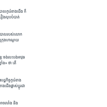
ល​កូរ៉េ​ខាង​ជើង ក៏​
រឿង​លុប​បំបាត់​
រដ្ឋបាល​របស់​លោក
ង​ទីក្រុង​ហាណូយ
​ចង់​លះបង់​អាវុធ​
លាំង» ថា តើ​
្ឋកិច្ច​កូរ៉េ​ខាង​
ង​ជើង​ផ្លាស់ប្ដូរ​ជា​
ាច​រារាំង និង​