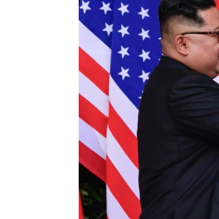
រចនា
សម្ព័ន្ធ​
រំលង​
និង​
ចូល​
ទៅ​
កាន់​
ទំព័រ​
ស្វែង​
រក