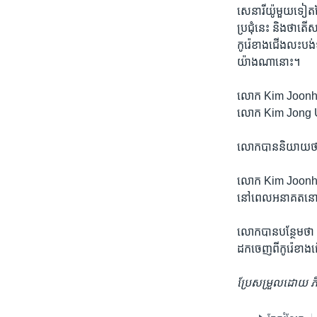
សេនារីយ៉ូ​មួយ​ទៀត​ដែ
ប្រជុំ​នេះ និង​ថា​តើ
កូរ៉េ​ខាង​ជើង​លះបង់​ទា
យ៉ាង​ណា​នោះ។
លោក Kim Joonhyun
លោក Kim Jong Un ន
លោក​បាន​និយាយ​ថា ក
លោក Kim Joonhyung 
នៅ​ពេល​អនាគត​នោះ​ទ
លោក​បាន​បន្ថែម​ថា ស
ដក​ចេញ​ពី​កូរ៉េ​ខាង​
ប្រែ​សម្រួល​ដោយ ភ