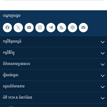
បណ្តាញ​សង្គម
កម្មវិធី​ទូរទស្សន៍
កម្មវិធី​វិទ្យុ
ព័ត៌មាន​តាមប្រធានបទ​
រៀន​​អង់គ្លេស
ទទួល​ព័ត៌មាន​តាម
អំពី​ VOA & ទំនាក់ទំនង