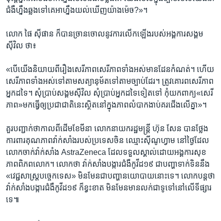
ជំងឺ​ហ្នឹង​ឆ្លង​ទៅ​គេ​អាហ្នឹង​យល់​ឃើញ​យ៉ាងម៉េច?»។
លោក ​ផៃ ស៊ីផាន ក៏​បាន​ច្រាន​ចោល​នូវការ​លើកឡើង​របស់អង្គការ​សង្គម​
ស៊ីវិល​ ថា៖
«បើ​យើង​និយាយ​ពី​រឿង​សេរីភាព​សេរីភាព​ទាំង​អស់​មាន​ដែន​កំណត់។ ហើយ​
សេរីភាព​ទាំងអស់​ទៅ​តាម​សត្យានុម័ត​ទៅ​តាម​ច្បាប់​ដែរ។ ត្រូវ​គោរព​សេរី​ភាព​
អ្នក​ដទៃ។ សុំ​ប្រាប់​សង្គមស៊ីវិល សុំ​ប្រាប់​អ្នក​ដទៃ​ទៀត​ទៅ កុំ​យក​ពាក្យ​«សេរី
ភាព»មក​ធ្វើ​ឲ្យ​ប្រជាជាតិ​នេះ​ស្ថិត​នៅ​ក្នុង​ភាព​លំបាក​ងាប់​គរ​ជើង​លើ​គ្នា»។
គួរ​បញ្ជាក់​ថា​កាល​ពី​ដើម​ខែ​មីនា លោក​នាយក​រដ្ឋមន្រ្តី ហ៊ុន សែន បានថ្លែង​
ការពារ​គុណភាព​វ៉ាក់​សាំង​របស់​ប្រទេស​ចិន ឈ្មោះ​ស៊ីណូហ្វាម នៅ​ថ្ងៃ​ដែល​
លោក​ចាក់​វ៉ាក់សាំង ​Astra​Zeneca ដែល​ទទួល​ស្គាល់​ដោយ​អង្គការ​សុខ​
ភាព​ពិភព​លោក។ លោក​ថា ​វ៉ាក់​សាំង​បង្ការ​ជំងឺ​កូវីដ​១៩ ជា​បញ្ហា​ទាក់​ទិន​នឹង​
«វេជ្ជសាស្រ្ត​បច្ចេក​ទេស» មិន​មែន​ជា​បញ្ហា​នយោបាយ​នោះ​ទេ។ លោក​បន្ត​ថា
​វ៉ាក់សាំង​បង្ការ​ជំងឺ​កូវីដ​១៩ ក៏​ខ្វះខាត មិន​មែន​មាន​លក់​ជា​ទូទៅ​នៅ​លើ​ទីផ្សារ​
ទេ៕