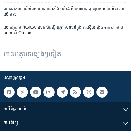
ពលរដ្ឋ​ខ្មែរ​អាមេរិកាំង​ចាប់​អារម្មណ៍​ខ្លាំង​ទាក់​ទង​នឹង​ការ​បោះឆ្នោត​​ប្រធានាធិបតី​ស.រ.អា.​
លើក​នេះ
លោក​អូបាម៉ា​និយាយ​ថា​លោក​មិន​ធ្វើ​អន្តរាគមន៍​នៅ​ក្នុង​ការស៊ើប​អង្កេត​ email របស់​
លោក​ស្រី​ Clinton
អានអត្ថបទផ្សេងៗទៀត
បណ្តាញ​សង្គម
កម្មវិធី​ទូរទស្សន៍
កម្មវិធី​វិទ្យុ