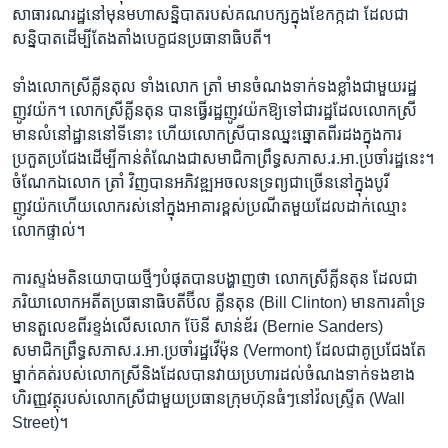
សាធារណរដ្ឋ​នៅ​មុន​មហា​សន្និបាត​របស់​គណបក្ស​ក្នុង​ខែ​កក្កដា​ ដែល​ជា​
សន្និបាត​ដើម្បី​តែង​តាំង​បេក្ខជន​ប្រធានាធិបតី។​
ទាំង​លោកស្រី​គ្លីនតុល​ ទាំង​លោក​ ត្រាំ​ មាន​ចំណង​ទាក់ទង​ខ្លាំង​ជាមួយ​រដ្ឋ​
ញូវយ៉ក។ លោកស្រី​គ្លីនតុន​ បាន​ធ្វើ​រដ្ឋញូវយ៉ក​ឱ្យ​ទៅ​ជា​រដ្ឋ​ដែល​លោក​ស្រី​
មាន​លំនៅដ្ឋាន​នៅ​ទី​នោះ​ ហើយ​លោក​ស្រី​បាន​ឈ្នះឆ្នោត​ពីរ​ដង​ក្នុង​ការ​
ប្រកួត​ប្រជែង​ដើម្បី​កាន់​តំណែង​ជា​សមាជិកា​ព្រឹទ្ធសភា​ស.រ.អា.​ប្រចាំ​រដ្ឋនេះ។
ចំណែក​ឯ​លោក​ ត្រាំ ​វិញ​បាន​អភិវឌ្ឍ​អចលន​ទ្រព្យ​ជា​ច្រើន​នៅ​ក្នុង​បូរី​
ញូវយ៉កហើយ​លោក​រស់​នៅក្នុង​អាគារ​ខ្ពស់​ប្រណីត​មួយ​ដែល​ដាក់​ឈ្មោះ​
លោក​ផ្ទាល់។
ការ​ស្ទង់​មតិ​នយោបាយ​ថ្មីៗ​បំផុត​បានបង្ហាញ​ថា​ លោកស្រី​គ្លីនតុន​ ដែល​ជា​
ភរិយា​លោក​អតីត​ប្រធានាធិបតីប៊ីល​ គ្លីនតុន​ (Bill​ Clinton) មាន​ការ​គាំទ្រ​
មាន​តួ​លេខ​ពីរ​ខ្ទង់​លើស​លោក​ ប៊ែនី សាន់ឌ័រ​ (Bernie Sanders)
សមាជិក​ព្រឹទ្ធ​សភា​ស.រ.អា.​ប្រចាំ​រដ្ឋ​វើម៉ុន (Vermont) ដែល​ជា​គូ​ប្រជែង​តែ​
ម្នាក់​គត់​របស់​លោក​ស្រី​និង​ដែល​បាន​វាយ​ប្រហារ​ដល់​ចំណង​ទាក់ទង​ខាង​
ហិរញ្ញ​វត្ថុ​របស់​លោកស្រី​ជាមួយ​ប្រធាន​ក្រុមហ៊ុន​ធំៗនៅ​វ៉ល​ស្ទ្រីត (Wall
Street)។​