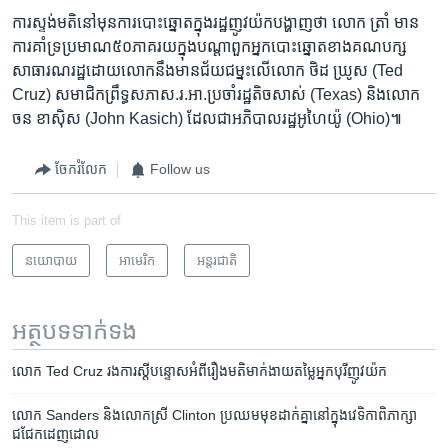
​ការ​ស្ទង់មតិ​នៅ​មុន​ការ​បោះឆ្នោត​ក្នុង​រដ្ឋ​ញូវយ៉ក​បង្ហាញ​ថា​ លោក ត្រាំ​ មាន​
ការ​គាំទ្រ​ប្រមាណ​៥០​ភាគ​រយ​ក្នុង​បណ្តា​ពួក​អ្នក​បោះឆ្នោត​ខាង​គណបក្ស​
សាធារណរដ្ឋ​ដោយ​លោក​នឹង​មានជ័យជម្នះ​លើ​លោក​ ថិដ ឃ្រូស (Ted
Cruz) សមាជិក​ព្រឹទ្ធ​សភា​ស.រ.អា.​ប្រចាំ​រដ្ឋតិច​សាស់​ (Texas) និង​លោក​
ចន​ ខាស៊ិស​ (John Kasich) ដែល​ជា​អភិបាល​រដ្ឋអូហៃយ៉ូ (Ohio)៕
ចែករំលែក
Follow us
This item is part of
នយោបាយ
អាមេរិក​
អន្តរជាតិ
អត្ថបទ​ទាក់ទង
លោក​ Ted Cruz រង​ការ​ស្តី​បន្ទោស​អំពី​រឿង​មតិ​មាក់​ងាយ​តម្លៃ​អ្នក​បុរី​ញូវយ៉ក
លោក Sanders និង​លោកស្រី Clinton ​ប្រឈម​មុខ​ដាក់​គ្នា​នៅ​ក្នុង​វេទិកា​ពិភាក្សា​
ជជែក​ដេញ​ដោល