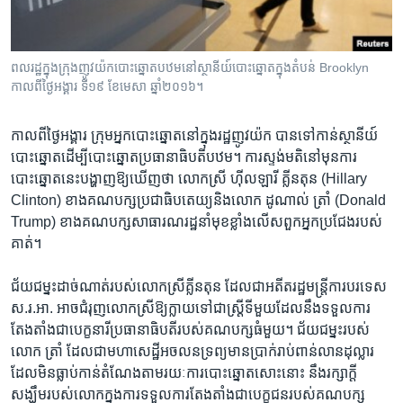
រចនា
សម្ព័ន្ធ​
Khmer English
រំលង​
និង​
ពលរដ្ឋ​ក្នុង​ក្រុង​ញូវយ៉ក​បោះ​ឆ្នោត​បឋម​នៅ​ស្ថានីយ៍​បោះ​ឆ្នោត​ក្នុង​តំបន់​ Brooklyn
បណ្តាញ​សង្គម
កាល​ពីថ្ងៃអង្គារ​ ទី១៩ ខែមេសា ឆ្នាំ២០១៦។
ចូល​
ទៅ​
កាន់​
កាល​ពី​ថ្ងៃ​អង្គារ​ ក្រុម​អ្នកបោះឆ្នោត​នៅ​ក្នុង​រដ្ឋ​ញូវយ៉ក​ បាន​ទៅ​កាន់​ស្ថានីយ៍​
ទំព័រ​
បោះឆ្នោត​ដើម្បី​បោះឆ្នោត​ប្រធានាធិបតី​បឋម​។ ​ការ​ស្ទង់មតិ​នៅ​មុន​ការ​
ភាសា
ស្វែង​
បោះឆ្នោត​នេះ​បង្ហាញ​ឱ្យ​ឃើញ​ថា​ លោកស្រី​ ហ៊ីលឡារី​ គ្លីនតុន​ (Hillary
រក
Clinton) ​ខាង​គណបក្ស​ប្រជាធិបតេយ្យ​និង​លោក ​ដូណាល់​ ត្រាំ​ (Donald
Trump)​ ខាង​គណបក្ស​សាធារណរដ្ឋ​នាំ​មុខ​ខ្លាំង​លើស​ពួក​អ្នកប្រជែង​របស់​
គាត់​។​
ជ័យជម្នះ​ដាច់​ណាត់​របស់លោកស្រីគ្លីនតុន​ ដែល​ជា​អតីត​រដ្ឋមន្ត្រី​ការបរទេស​
ស.រ.អា.​ អាច​ជំរុញ​លោក​ស្រី​ឱ្យ​ក្លាយ​ទៅ​ជាស្ត្រី​ទីមួយ​ដែល​នឹង​ទទួល​ការ​
តែង​តាំង​ជា​បេក្ខនារី​ប្រធានាធិបតី​របស់​គណបក្ស​ធំមួយ។ ​ជ័យជម្នះរបស់​
លោក​ ត្រាំ ដែល​ជា​មហា​សេដ្ឋី​អចលន​ទ្រព្យ​មាន​ប្រាក់​រាប់​ពាន់​លាន​ដុល្លារ​
ដែល​មិន​ធ្លាប់​កាន់​តំណែង​តាម​រយៈ​ការ​បោះឆ្នោត​សោះ​នោះ​ នឹង​រក្សា​ក្តី​
សង្ឃឹម​របស់​លោក​ក្នុង​ការ​ទទួល​ការ​តែងតាំង​ជា​បេក្ខជន​របស់​គណបក្ស​