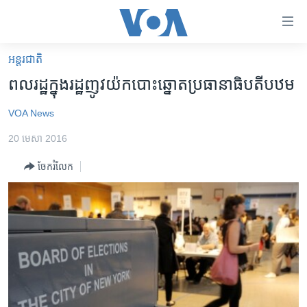
ភ្ជាប់​
ទៅ​
គេហទំព័រ​
អន្តរជាតិ
កម្ពុជា
ទាក់ទង
ពលរដ្ឋ​ក្នុង​រដ្ឋ​ញូវយ៉ក​បោះ​ឆ្នោត​ប្រធានាធិបតី​បឋម
រំលង​
អន្តរជាតិ
និង​
VOA News
អាមេរិក
ចូល​
20 មេសា 2016
ទៅ​​
ចិន
ទំព័រ​
ចែករំលែក
ហេឡូវីអូអេ
ព័ត៌មាន​​
តែ​
កម្ពុជាច្នៃប្រតិដ្ឋ
ម្តង
ព្រឹត្តិការណ៍ព័ត៌មាន
រំលង​
និង​
ទូរទស្សន៍ / វីដេអូ​
ចូល​
វិទ្យុ / ផតខាសថ៍
ទៅ​
ទំព័រ​
កម្មវិធីទាំងអស់