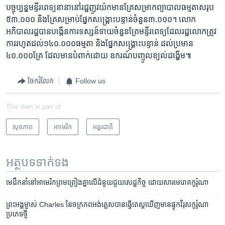
បច្ចុប្បន្នមន្ទីរពេទ្យ​នានា​នៅ​រដ្ឋ​ញូវយ៉ក​មាន​គ្រែ​សម្រាក​ព្យាបាល​ធម្មតា​សរុប​
៥៣.០០០​ និង​គ្រែ​សម្រាប់​ផ្នែក​សង្គ្រោះ​បន្ទាន់​ចំនួន​៣.០០០។ ​លោក​
អភិបាល​រដ្ឋបាន​បង្កើន​ការ​ទស្សន៍​ទាយ​ចំនួន​គ្រែ​មន្ទីរពេទ្យ​ដែល​រដ្ឋ​លោក​ត្រូវ​
ការ​រហូត​ដល់​១៤០.០០០​ធម្មតា និងផ្នែក​សង្គ្រោះ​បន្ទាន់ ដល់ប្រមាន​
៤០.០០០​គ្រែ ដែលមាន​បំពាក់​ដោយ​ ឧករណ៍​បញ្ចូល​ខ្យល់​ដង្ហើម៕
ចែករំលែក
Follow us
This item is part of
សុខភាព
អាមេរិក​
អន្តរជាតិ
អត្ថបទ​ទាក់ទង
មេដឹកនាំនៅអាមេរិកព្រមព្រៀងគ្នាលើជំនួយជួយសេដ្ឋកិច្ច ដោយសារមេរោគកូរ៉ូណា
ព្រះ​អង្គ​ម្ចាស់ Charles នៃ​ចក្រភព​អង់គ្លេស​បាន​ធ្វើ​តេស្ត​ឃើញ​​មាន​ផ្ទុក​វីរុស​កូរ៉ូណា​
ប្រភេទ​ថ្មី