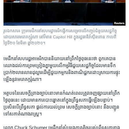
រចនា
សម្ព័ន្ធ​
Khmer English
រំលង​
និង​
បណ្តាញ​សង្គម
ចូល​
រូបឯកសារ៖ ក្រុមមេដឹកនៅសហរដ្អាមេរិកធ្វើការសម្រេចលើកញ្ចប់ជំនួយសេដ្ឋកិច្ច
ទៅ​
ដោយសារមេរោគកូរ៉ូណា នៅវិមាន Capitol Hill ក្នុង​រដ្ឋធានីវ៉ាស៊ីនតោន កាលពី
កាន់​
ថ្ងៃទី២០ ខែមីនា ឆ្នាំ២០២០។
ទំព័រ​
ភាសា
ស្វែង​
មេដឹកនាំសហរដ្ឋអាមេរិកបាននិយាយនៅព្រឹកថ្ងៃពុធនេះថា ពួកគេបាន
រក
ឈោងដល់ការព្រមព្រៀងគ្នាមួយលើកម្មវិធីជួយសេដ្ឋកិច្ចដែលមានទឹក
ប្រាក់២លានលានដុល្លារដើម្បីជួយកម្មករនិងពាណិជ្ជករដោះស្រាយការផ្ទុះ
ឡើងនូវមេរោគកូរ៉ូណា។
អត្ថបទនៃសេចក្តីព្រាងច្បាប់នោះមានកំណត់ពេលត្រូវចេញផ្សាយនៅព្រឹក
ថ្ងៃពុធនេះ ដោយមានការបោះឆ្នោតនៅក្នុងព្រឹទ្ធសភាធ្វើឡើងបន្ទាប់។
ប្រសិនបើព្រឹទ្ធសភា ផ្តល់ការយល់ព្រម សេចក្តីព្រាងច្បាប់នោះ នឹងបញ្ជូន
ទៅសភាតំណាងរាស្រ្ត។
លោក Chuck Schumer មេដឹកនាំសំឡេងភាគតិចរបស់ព្រឹទ្ធសភាខាង