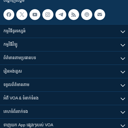
បណ្តាញ​សង្គម
កម្មវិធី​ទូរទស្សន៍
កម្មវិធី​វិទ្យុ
ព័ត៌មាន​តាមប្រធានបទ​
រៀន​​អង់គ្លេស
ទទួល​ព័ត៌មាន​តាម
អំពី​ VOA & ទំនាក់ទំនង
គេហទំព័រ​​ទាក់ទង
ទាញយក​ App ផ្សេងៗ​របស់​ VOA