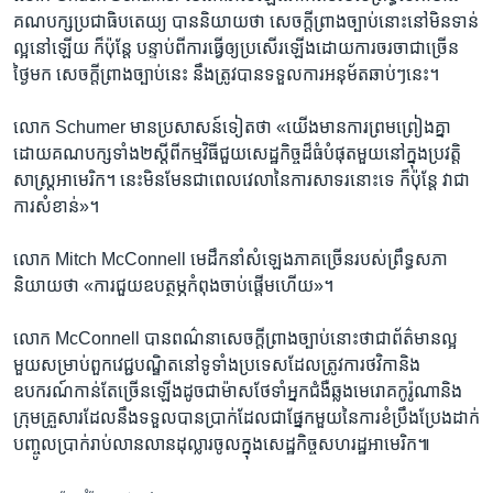
គណបក្សប្រជាធិបតេយ្យ បាននិយាយថា សេចក្តីព្រាងច្បាប់នោះនៅមិនទាន់
ល្អនៅឡើយ ក៏ប៉ុន្តែ បន្ទាប់ពីការធ្វើឲ្យប្រសើរឡើងដោយការចរចាជាច្រើន
ថ្ងៃមក សេចក្តីព្រាងច្បាប់នេះ នឹងត្រូវបានទទួលការអនុម័តឆាប់ៗនេះ។
លោក Schumer មានប្រសាសន៍ទៀតថា «យើងមានការព្រមព្រៀងគ្នា
ដោយគណបក្សទាំង២ស្តីពីកម្មវិធីជួយសេដ្ឋកិច្ចដ៏ធំបំផុតមួយនៅក្នុងប្រវត្តិ
សាស្រ្តអាមេរិក។ នេះមិនមែនជាពេលវេលានៃការសាទរនោះទេ ក៏ប៉ុន្តែ វាជា
ការសំខាន់»។
លោក Mitch McConnell មេដឹកនាំសំឡេងភាគច្រើនរបស់ព្រឹទ្ធសភា
និយាយថា «ការជួយឧបត្ថម្ភកំពុងចាប់ផ្តើមហើយ»។
លោក McConnell បានពណ៌នាសេចក្តីព្រាងច្បាប់នោះថាជាព័ត៌មានល្អ
មួយសម្រាប់ពួកវេជ្ជបណ្ឌិតនៅទូទាំងប្រទេសដែលត្រូវការថវិកានិង
ឧបករណ៍កាន់តែច្រើនឡើងដូចជាម៉ាសថែទាំអ្នកជំងឺឆ្លងមេរោគកូរ៉ូណានិង
ក្រុមគ្រួសារដែលនឹងទទួលបានប្រាក់ដែលជាផ្នែកមួយនៃការខំប្រឹងប្រែងដាក់
បញ្ចូលប្រាក់រាប់លានលានដុល្លារចូលក្នុងសេដ្ឋកិច្ចសហរដ្ឋអាមេរិក៕