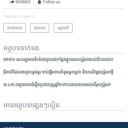
ចែករំលែក
Follow us
This item is part of
នយោបាយ
សុខភាព
អន្តរជាតិ
អត្ថបទ​ទាក់ទង
WHO៖ សហរដ្ឋអាមេរិកទំនងក្លាយជាកន្លែងផ្ទុះមេរោគកូរ៉ូណារបស់ពិភពលោក
អ៊ីតាលី​ដែល​រងគ្រោះ​ធ្ងន់ធ្ងរ ចាប់ផ្តើម​ថយ​ចំនួន​អ្នក​ស្លាប់​ និង​ករណី​ឆ្លង​កូរ៉ូណា​ថ្មី
ស.រ.អា.​ពន្យារ​ពេល​ជំរឿន​ប្រជារាស្ត្រ​ឆ្នាំ​២០២០​ដោយសារ​មេរោគ​វីរុស​កូរ៉ូណា
អានអត្ថបទផ្សេងៗទៀត