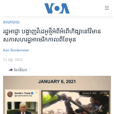
ភ្ជាប់​
ទៅ​
គេហទំព័រ​
នយោបាយ
កម្ពុជា
ទាក់ទង
រដ្ឋអាជ្ញា បង្ហាញ​វីដេអូ​ថ្មី​អំពី​អំពើ​ហិង្សា​នៅ​វិមាន​
រំលង​
អន្តរជាតិ
សភា​សហរដ្ឋ​អាមេរិក​កាលពី​ខែមុន
និង​
អាមេរិក
ចូល​
Ken Bredemeier
ទៅ​​
ចិន
ទំព័រ​
11 កុម្ភៈ 2021
ហេឡូវីអូអេ
ព័ត៌មាន​​
ចែករំលែក
តែ​
កម្ពុជាច្នៃប្រតិដ្ឋ
ម្តង
ព្រឹត្តិការណ៍ព័ត៌មាន
រំលង​
និង​
ទូរទស្សន៍ / វីដេអូ​
ចូល​
វិទ្យុ / ផតខាសថ៍
ទៅ​
ទំព័រ​
កម្មវិធីទាំងអស់