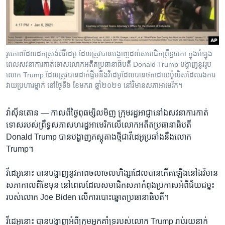
រចនា
សម្ព័ន្ធ​
Khmer English
រំលង​
និង​
បណ្តាញ​សង្គម
ចូល​
រូបភាពដែលដកស្រង់ពីវីដេអូ ដែល​ត្រូវបាន​បង្ហាញ​ដល់សមាជិក​ព្រឹទ្ធសភា ក្នុង​អំឡុង
ទៅ​
ពេល​សវនាការ​កាត់ទោស​លោក​អតីត​ប្រធានាធិបតី Donald Trump បង្ហាញនូវរូប​
កាន់​
លោក Trump ដែលត្រូវបាន​ដាក់​ផ្ទឹមនឹង​វីដេអូ​ដែល​បានថត​ដោយ​ប៉ូលិស​ដែល​រងការ
វាយ​ប្រហារម្នាក់ នៅថ្ងៃទី៦ ខែមករា ឆ្នាំ២០២១ នៅវិមានសភាអាមេរិក។
ទំព័រ​
ភាសា
ស្វែង​
រក
វ៉ាស៊ីនតោន —
កាលពី​ថ្ងៃ​ពុធ​ម្សិលមិញ ក្រុម​រដ្ឋអាជ្ញា​នៅឯ​សវនាការ​កាត់
ទោស​របស់​ព្រឹទ្ធសភា​សហរដ្ឋ​អាមេរិក​លើ​លោក​អតីត​ប្រធានាធិបតី
Donald Trump បាន​បង្ហាញ​ភស្តុតាង​ថ្មី​ជា​វីដេអូ​ប្រឆាំង​នឹង​លោក
Trump។
វីដេអូ​នោះ​ បាន​បង្ហាញ​នូវ​ភាព​ចលាចល​ហិង្សា​ដែល​បាន​កើតឡើង​នៅឯ​វិមាន​
សភា​កាលពី​ខែ​មុន នៅពេល​ដែល​សមាជិក​សភា​កំពុង​ប្រកាស​អំពី​ជ័យជម្នះ​
របស់​លោក Joe Biden លើ​ការ​បោះឆ្នោត​ប្រធានាធិបតី។
វីដេអូ​នោះ​ បាន​បង្ហាញ​អំពី​ក្រុម​អ្នក​គាំទ្រ​របស់​លោក Trump រាប់​រយ​នាក់