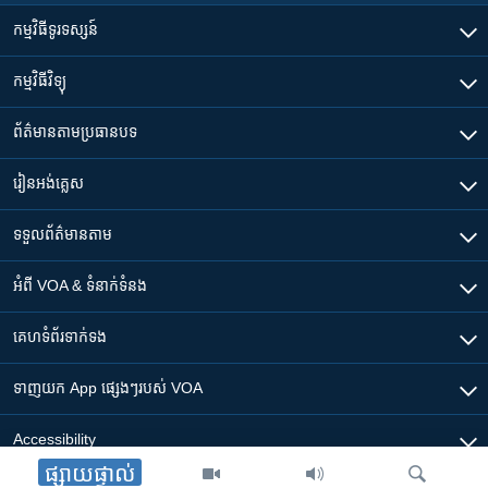
កម្មវិធី​ទូរទស្សន៍
កម្មវិធី​វិទ្យុ
ព័ត៌មាន​តាមប្រធានបទ​
រៀន​​អង់គ្លេស
ទទួល​ព័ត៌មាន​តាម
អំពី​ VOA & ទំនាក់ទំនង
គេហទំព័រ​​ទាក់ទង
ទាញយក​ App ផ្សេងៗ​របស់​ VOA
Accessibility
ផ្សាយផ្ទាល់