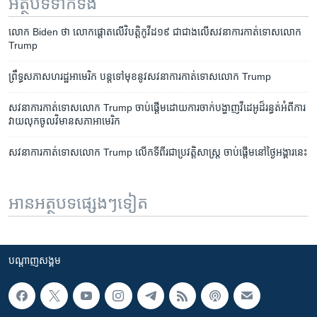
អត្ថបទ​ទាក់ទង
លោក Biden ថា លោក​ផ្ដោត​លើ​វិបត្តិ​កូវីដ១៩ ជាជាង​លើ​សវនាការ​កាត់ទោស​លោក
Trump
ព្រឹទ្ធសភា​សហរដ្ឋ​អាមេរិក បន្ត​ទៅ​មុខ​នូវ​សវនាការ​កាត់ទោស​លោក Trump
សវនាការ​កាត់ទោស​លោក Trump​ ចាប់ផ្ដើម​ដោយ​ការ​ចាក់​បង្ហាញ​វីដេអូ​​ដ៏​រន្ធត់​អំពី​ការ​
វាយលុក​ចូល​វិមាន​សភា​អាមេរិក
សវនាការ​កាត់ទោស​លោក Trump លើក​ទី​ពីរ​ជា​ប្រវត្តិសាស្ត្រ ចាប់ផ្តើម​នៅ​ថ្ងៃ​អង្គារ​នេះ
អានអត្ថបទផ្សេងៗទៀត
បណ្តាញ​សង្គម