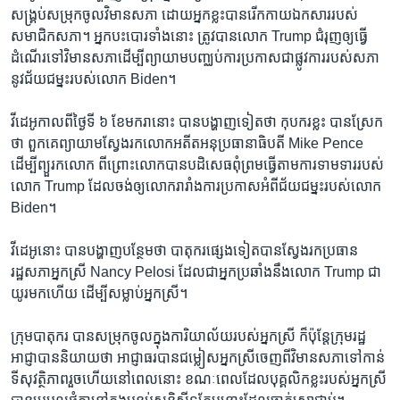
សង្គ្រប់​សម្រុក​ចូល​វិមាន​សភា ដោយ​អ្នក​ខ្លះ​បាន​រើ​កកាយ​ឯកសារ​របស់​
សមាជិក​សភា។ អ្នក​បះបោរ​ទាំង​នោះ ​ត្រូវ​បាន​លោក Trump ជំរុញ​ឲ្យ​ធ្វើ​
ដំណើរ​ទៅ​វិមាន​សភា​ដើម្បី​ព្យាយាម​បញ្ឈប់​ការ​ប្រកាស​ជា​ផ្លូវការ​របស់​សភា​
នូវ​ជ័យជម្នះ​របស់​លោក Biden។
វីដេអូ​កាលពី​ថ្ងៃ​ទី ៦ ខែ​មករា​នោះ បាន​បង្ហាញ​ទៀត​ថា កុបករ​ខ្លះ​ បាន​ស្រែក​
ថា ពួកគេ​ព្យាយាម​ស្វែងរក​លោក​អតីត​អនុ​ប្រធានាធិបតី Mike Pence
ដើម្បី​ព្យួរ​ក​លោក ពីព្រោះ​លោក​បាន​បដិសេធ​ពុំ​ព្រម​ធ្វើ​តាម​ការ​ទាមទារ​របស់​
លោក Trump ដែល​ចង់​ឲ្យ​លោក​រារាំង​ការ​ប្រកាស​អំពី​ជ័យជម្នះ​របស់​លោក
Biden។
វីដេអូ​នោះ​ បាន​បង្ហាញ​បន្ថែម​ថា បាតុករ​ផ្សេង​ទៀត​បាន​ស្វែងរក​ប្រធាន​
រដ្ឋសភា​អ្នកស្រី Nancy Pelosi ដែលជា​អ្នក​ប្រឆាំង​នឹង​លោក Trump ជា​
យូរ​មក​ហើយ ដើម្បី​សម្លាប់​អ្នកស្រី។
ក្រុម​បាតុករ​ បាន​សម្រុក​ចូល​ក្នុង​ការិយាល័យ​របស់​អ្នកស្រី ក៏​ប៉ុន្តែ​ក្រុម​រដ្ឋ
អាជ្ញា​បាន​និយាយ​ថា អាជ្ញាធរ​បាន​ជម្លៀស​អ្នកស្រី​ចេញពី​វិមាន​សភា​ទៅ​កាន់​
ទី​សុវត្ថិភាព​រួច​ហើយ​នៅ​ពេល​នោះ ខណៈ​ពេល​ដែល​បុគ្គលិក​ខ្លះ​របស់​អ្នកស្រី​