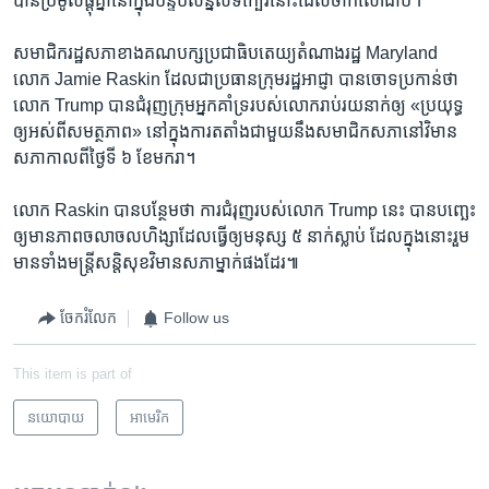
បាន​ប្រមូល​ផ្តុំ​គ្នា​នៅ​ក្នុង​បន្ទប់​សន្និសីទ​ក្បែរ​នោះ​ដែល​ចាក់​សោ​ជាប់។
សមាជិក​រដ្ឋសភា​ខាង​គណបក្ស​ប្រជាធិបតេយ្យ​តំណាង​រដ្ឋ Maryland
លោក Jamie Raskin ដែល​ជា​ប្រធាន​ក្រុម​រដ្ឋអាជ្ញា បាន​ចោទ​ប្រកាន់​ថា
លោក Trump បាន​ជំរុញ​ក្រុម​អ្នក​គាំទ្រ​របស់​លោក​រាប់​រយ​នាក់​ឲ្យ «ប្រយុទ្ធ​
ឲ្យ​អស់​ពី​សមត្ថភាព» នៅ​ក្នុង​ការ​តតាំង​ជាមួយ​នឹង​សមាជិក​សភា​នៅ​វិមាន​
សភា​កាលពី​ថ្ងៃ​ទី ៦ ខែ​មករា។
លោក Raskin បាន​បន្ថែម​ថា ការ​ជំរុញ​របស់​លោក Trump នេះ បាន​បញ្ឆេះ​
ឲ្យ​មាន​ភាព​ចលាចល​ហិង្សា​ដែល​ធ្វើ​ឲ្យ​មនុស្ស ៥ នាក់​ស្លាប់ ដែល​ក្នុង​នោះ​រួម​
មាន​ទាំង​មន្ត្រី​សន្តិសុខ​វិមាន​សភា​ម្នាក់​ផងដែរ៕
ចែករំលែក
Follow us
This item is part of
នយោបាយ
អាមេរិក​