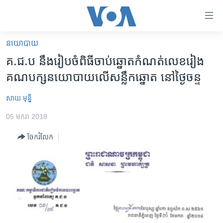
ភ្ជាប់​
ទៅ​
គេហទំព័រ​
នយោបាយ
កម្ពុជា
ទាក់ទង
គ.ជ.ប នឹង​រៀបចំ​ពិធី​ចាប់ឆ្នោត​កំណត់​លេខ​រៀង​
រំលង​
អន្តរជាតិ
គណបក្ស​នយោបាយ​លើ​សន្លឹកឆ្នោត នៅ​ថ្ងៃ​ចន្ទ
និង​
អាមេរិក
ចូល​
សាយ មុន្នី
ទៅ​​
ចិន
ទំព័រ​
05 មករា 2018
ហេឡូវីអូអេ
ព័ត៌មាន​​
ចែករំលែក
តែ​
កម្ពុជាច្នៃប្រតិដ្ឋ
ម្តង
ព្រឹត្តិការណ៍ព័ត៌មាន
រំលង​
និង​
ទូរទស្សន៍ / វីដេអូ​
ចូល​
វិទ្យុ / ផតខាសថ៍
ទៅ​
ទំព័រ​
កម្មវិធីទាំងអស់