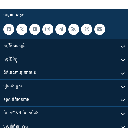
បណ្តាញ​សង្គម
កម្មវិធី​ទូរទស្សន៍
កម្មវិធី​វិទ្យុ
ព័ត៌មាន​តាមប្រធានបទ​
រៀន​​អង់គ្លេស
ទទួល​ព័ត៌មាន​តាម
អំពី​ VOA & ទំនាក់ទំនង
គេហទំព័រ​​ទាក់ទង