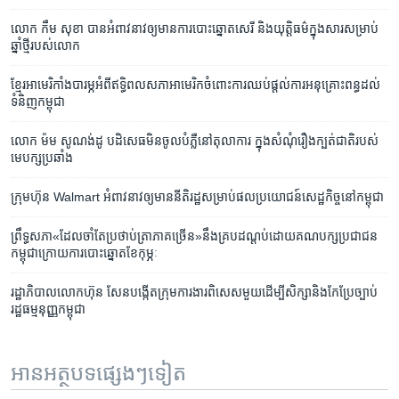
លោក កឹម សុខា ​បានអំពាវនាវ​ឲ្យ​មាន​ការ​បោះឆ្នោត​សេរី និង​យុត្តិធម៌​ក្នុង​សារ​សម្រាប់​
ឆ្នាំ​ថ្មី​របស់​លោក
​ខ្មែរ​អាមេរិកាំង​បារម្ភ​អំពី​ឥទ្ធិពល​សភា​អាមេរិក​ចំពោះ​ការ​ឈប់​ផ្តល់​ការ​អនុគ្រោះ​ពន្ធ​ដល់​
ទំនិញ​កម្ពុជា
លោក ម៉ម សូណង់ដូ បដិសេធ​មិន​ចូល​បំភ្លឺ​នៅ​តុលាការ ក្នុង​សំណុំ​រឿង​ក្បត់​ជាតិ​របស់​
មេបក្ស​ប្រឆាំង
ក្រុមហ៊ុន Walmart ​អំពាវនាវ​ឲ្យ​មាន​នីតិរដ្ឋ​សម្រាប់​ផល​ប្រយោជន៍​សេដ្ឋកិច្ច​នៅ​កម្ពុជា​​
ព្រឹទ្ធសភា​«ដែល​ចាំតែ​ប្រថាប់​ត្រា​ភាគ​ច្រើន»​នឹង​គ្រប​ដណ្តប់​ដោយ​គណបក្ស​ប្រជាជន​
កម្ពុជា​ក្រោយ​ការ​បោះឆ្នោត​ខែ​កុម្ភៈ
រដ្ឋាភិបាល​លោក​ហ៊ុន សែន​បង្កើត​ក្រុម​ការងារ​ពិសេស​មួយ​ដើម្បី​សិក្សា​និង​កែប្រែ​ច្បាប់​
រដ្ឋធម្មនុញ្ញ​កម្ពុជា
អានអត្ថបទផ្សេងៗទៀត