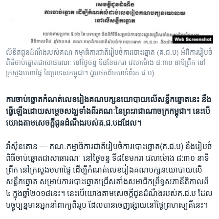
រចនា
សម្ព័ន្ធ​
Khmer English
រំលង​
និង​
បណ្តាញ​សង្គម
ចូល​
លិខិត​ជូន​ដំណឹង​របស់​គណៈកម្មាធិការ​ជាតិ​រៀបចំ​ការ​បោះឆ្នោត (គ.ជ.ប) អំពី​ការរៀបចំ​
ទៅ​
ពិធី​ចាប់ឆ្នោត​ជា​សាធារណៈ​ នៅ​ថ្ងៃ​ចន្ទ​ ទី​៨​ខែ​មករា វេលា​ម៉ោង ៨:៣០ នាទី​ព្រឹក ​នៅ​
កាន់​
ក្រសួង​មហាផ្ទៃ ​នៃ​ប្រទេស​កម្ពុជា។ (រូបថត​ពី​គេហទំព័រ​គ.ជ.ប)
ទំព័រ​
ភាសា
ស្វែង​
​ការ​ចាប់ឆ្នោត​កំណត់​លេខ​រៀង​គណបក្ស​នយោបាយ​លើ​សន្លឹកឆ្នោត​នេះ នឹង​
រក
ធ្វើ​ឡើង​ដោយ​សម្ដេច​សង្ឃ​ទាំង​ពីរ​គណៈ​នៃ​ព្រះរាជាណាចក្រ​កម្ពុជា។ នេះ​បើ​
យោង​តាម​សេចក្ដី​ជូន​ដំណឹង​របស់​គ.ជ.ប​ដដែល។
វ៉ាស៊ីនតោន —
គណៈកម្មាធិការ​ជាតិ​រៀបចំ​ការ​បោះឆ្នោត​(គ.ជ.ប) នឹង​រៀបចំ​
ពិធី​ចាប់ឆ្នោត​ជា​សាធារណៈ​ នៅ​ថ្ងៃ​ចន្ទ​ ទី​៨​ខែ​មករា វេលា​ម៉ោង ៨:៣០ នាទី​
ព្រឹក ​នៅ​ក្រសួង​មហាផ្ទៃ ដើម្បី​កំណត់​លេខ​រៀង​គណបក្ស​នយោបាយ​លើ​
សន្លឹកឆ្នោត សម្រាប់​ការ​បោះឆ្នោត​ជ្រើសតាំង​សមាជិក​ព្រឹទ្ធសភា​នីតិកាល​ពី​
៤ ក្នុង​ឆ្នាំ​២០១៨​នេះ។ នេះ​បើ​យោង​តាម​សេចក្ដី​ជូន​ដំណឹង​របស់​គ.ជ.ប ដែល​
បច្ចុប្បន្ន​មាន​អ្នក​នាំ​ពាក្យ​ពីរ​រូប ដែល​បាន​ចេញ​ផ្សាយ​នៅ​ថ្ងៃ​ព្រហស្បតិ៍​នេះ។