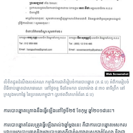
លិខិត​ជូន​ដំណឹង​របស់​គណៈកម្មាធិការ​ជាតិ​រៀបចំ​ការ​បោះឆ្នោត (គ.ជ.ប) អំពី​ការរៀបចំ​
ពិធី​ចាប់ឆ្នោត​ជា​សាធារណៈ​ នៅ​ថ្ងៃ​ចន្ទ​ ទី​៨​ខែ​មករា វេលា​ម៉ោង ៨:៣០ នាទី​ព្រឹក ​នៅ​
ក្រសួង​មហាផ្ទៃ ​នៃ​ប្រទេស​កម្ពុជា។ (រូបថត​ពី​គេហទំព័រ​គ.ជ.ប)
ការ​បោះឆ្នោត​គ្រោង​នឹង​ធ្វើឡើង​នៅ​ថ្ងៃ​ទី​២៥ ខែ​កុម្ភៈ​ឆ្នាំ​២០១៨​នេះ។
ការ​បោះឆ្នោត​ដែល​ត្រូវ​ធ្វើ​ឡើង​រាល់​៦​ឆ្នាំ​ម្ដង​នេះ​ គឺ​ជា​ការ​បោះឆ្នោត​អសកល
ដោយអ្នក​បោះឆ្នោត​និង​អង្គ​បោះឆ្នោត​គឺ​ជា​តំណាងរាស្ត្រ​ក្នុង​តំណែង និង​ជា​