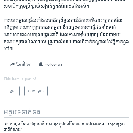
សមាជិក​ក្រុម​ប្រឹក្សា​ឃុំ​សង្កាត់​ក្នុង​តំណែង​ទាំង​អស់។​
ការ​បោះឆ្នោត​ជ្រើសតាំង​សមាជិក​ព្រឹទ្ធសភា​នីតិកាល​ពី​៤​នេះ ត្រូវ​គេ​មើល​
ឃើញ​ថា​ គណបក្ស​ប្រជាជន​កម្ពុជា នឹង​ឈ្នះ​អាសនៈ​ស្ទើរ​តែ​ទាំង​អស់
ដោយសារ​គណបក្ស​សង្គ្រោះ​ជាតិ ដែល​មាន​កម្លាំង​ប្រកួតប្រជែង​ជាមួយ​
គណបក្ស​កាន់អំណាច​នេះ ត្រូវ​បាន​រំលាយ​កាល​ពី​ពាក់​កណ្ដាល​ខែ​វិច្ឆិកា​កន្លង​
ទៅ៕
ចែករំលែក
Follow us
This item is part of
កម្ពុជា
នយោបាយ
អត្ថបទ​ទាក់ទង
លោក​ ​ហ៊ុន សែន​ ​ថា​ប្រជាធិបតេយ្យ​កម្ពុជា​នៅ​តែមាន​ ​ទោះ​ជា​គ្មាន​គណបក្ស​សង្គ្រោះ​
ជាតិ​ក៏​ដោយ