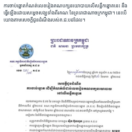
​ការ​ចាប់ឆ្នោត​កំណត់​លេខ​រៀង​គណបក្ស​នយោបាយ​លើ​សន្លឹកឆ្នោត​នេះ នឹង​
ធ្វើ​ឡើង​ដោយ​សម្ដេច​សង្ឃ​ទាំង​ពីរ​គណៈ​នៃ​ព្រះរាជាណាចក្រ​កម្ពុជា។ នេះ​បើ​
យោង​តាម​សេចក្ដី​ជូន​ដំណឹង​របស់​គ.ជ.ប​ដដែល។