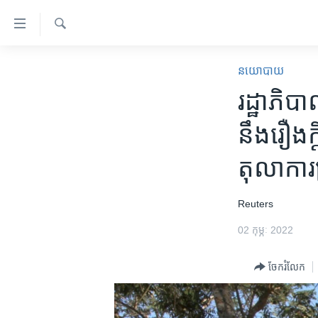
ភ្ជាប់​
ទៅ​
គេហទំព័រ​
ស្វែង​
កម្ពុជា
រក
នយោបាយ
ទាក់ទង
អន្តរជាតិ
រដ្ឋាភិប
រំលង​
និង​
អាមេរិក
នឹង​​រឿង
ចូល​
ចិន
ទៅ​​
តុលាការ​
ទំព័រ​
ហេឡូវីអូអេ
ព័ត៌មាន​​
កម្ពុជាច្នៃប្រតិដ្ឋ
តែ​
Reuters
ម្តង
ព្រឹត្តិការណ៍ព័ត៌មាន
02 កុម្ភៈ 2022
រំលង​
ទូរទស្សន៍ / វីដេអូ​
និង​
ចែករំលែក
ចូល​
វិទ្យុ / ផតខាសថ៍
ទៅ​
កម្មវិធីទាំងអស់
ទំព័រ​