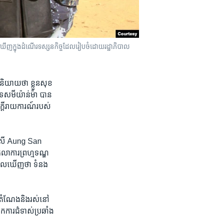
​គេ​ឃើញ​ក្នុង​ដំណើរ​ទស្សនកិច្ច​ដែល​រៀបចំ​ដោយ​រដ្ឋាភិបាល​
ន​និយាយ​ថា ខ្លួន​សុខ
ទេស​មីយ៉ាន់ម៉ា​ បាន​
ក្តី​រាយការណ៍​របស់​
​ស្រី Aung San
ុលាការ​ព្រហ្មទណ្ឌ
គេ​មើលឃើញ​ថា ទំនង​
​តំណែង​និង​រស់នៅ​
ក​ការជំទាស់​ប្រឆាំង​