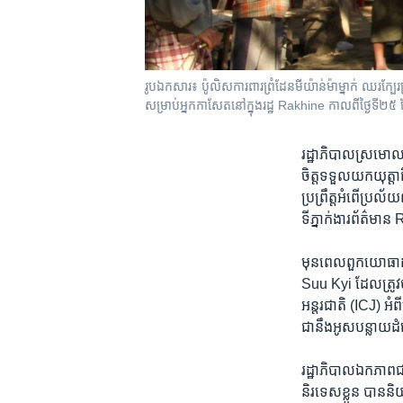
រូបឯកសារ៖ ប៉ូលិស​ការពារ​ព្រំដែន​មីយ៉ាន់ម៉ា​ម្នាក់ ឈរ​ក្បែរ​
សម្រាប់​អ្នកកាសែត​នៅក្នុង​រដ្ឋ Rakhine កាលពី​ថ្ងៃទី២
រដ្ឋាភិបាល​ស្រមោល​ម
ចិត្ត​ទទួល​យក​យុត្តា
ប្រព្រឹត្ត​អំពើ​ប្រ
ទីភ្នាក់ងារ​ព័ត៌មា
មុនពេល​ពួក​យោធា​ដ
Suu Kyi ដែល​ត្រូវ​
អន្តរជាតិ (ICJ) អំព
ជា​នឹងអូសបន្លាយ​ដំ
រដ្ឋាភិបាល​ឯកភាព​ជ
និរទេស​ខ្លួន បាន​និយ