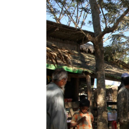
រចនា
សម្ព័ន្ធ​
រំលង​
និង​
ចូល​
ទៅ​
កាន់​
ទំព័រ​
ស្វែង​
រក