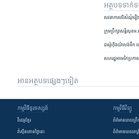
អត្ថបទ​ទាក់
សវនាការ​លើ​សំណុំ​រឿង​រ៉ូ
ក្រុម​ប្រឹក្សា​សន្តិសុខ​អ
ជន​រ៉ូហ៊ីងយ៉ា​លង់​ទឹក​
សហរដ្ឋ​អាមេរិក​ប្រកាស​
អានអត្ថបទផ្សេងៗទៀត
កម្មវិធី​ទូរទស្សន៍
កម្មវិធី​វិទ្យុ
វីដេអូ​ខ្មែរ
ព័ត៌មាន​ពេល​ព្រឹ
វ៉ាស៊ីនតោន​ថ្ងៃ​នេះ
ព័ត៌មាន​​ពេល​រាត្រ