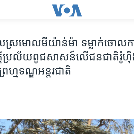
ាល​ស្រមោល​មីយ៉ាន់ម៉ា ទម្លាក់​ចោល​ក
ក្តី​ប្រល័យ​ពូជសាសន៍​លើ​ជនជាតិ​រ៉ូហ៊
ព្រហ្មទណ្ឌ​អន្តរជាតិ