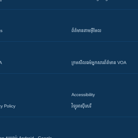
ts
ព័ត៌មាន​តាម​អ៊ីមែល
OA
ក្រម​​​សីលធម៌​​​អ្នក​​​សារព័ត៌មាន VOA
Accessibility
y Policy
វិទ្យុ​អាស៊ី​សេរី