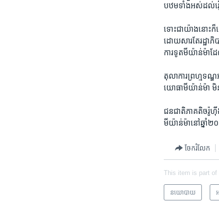
បឋម​ទាំង​អស់ដល់​រឿ
ទោះ​ជាយ៉ាង​នោះ​ក៏ដោ
ដោយសារ​តែ​រដ្ឋាភិប
ការទូត​មីយ៉ាន់ម៉ា​ដ
តុលាការ​ព្រហ្មទណ្ឌអន
យោធា​មីយ៉ាន់ម៉ា មិន​
ជនជាតិ​ភាគ​តិច​រ៉ូហ
មីយ៉ាន់ម៉ា​នៅ​ឆ្នាំ
ចែករំលែក
This item is part of
នយោបាយ
អ