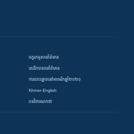
អក្ខរកម្មសារព័ត៌មាន
សេរីភាពសារព័ត៌មាន
ការបោះឆ្នោតនៅអាមេរិកឆ្នាំ២០២០
Khmer-English
បទវិចារណកថា