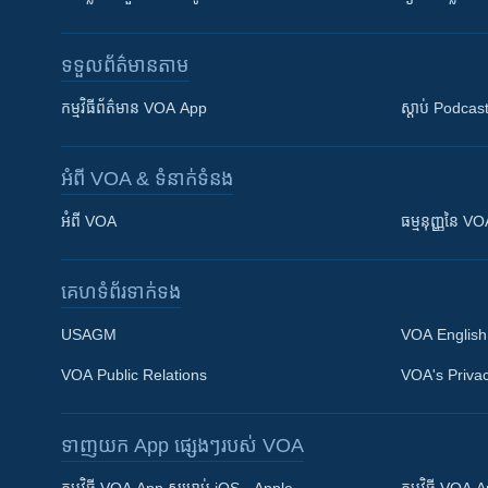
ទទួល​ព័ត៌មាន​តាម
កម្មវិធី​ព័ត៌មាន VOA App
ស្តាប់ Podcas
អំពី​ VOA & ទំនាក់ទំនង
អំពី​ VOA
ធម្មនុញ្ញ​នៃ V
គេហទំព័រ​​ទាក់ទង
USAGM
VOA English
VOA Public Relations
VOA's Privac
ទាញយក​ App ផ្សេងៗ​របស់​ VOA
Khmer English