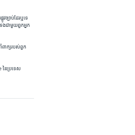
​ច្បាប់​ដែរ​ឬ​ទេ
​ជាមួយ​ពួក​អ្នក​
ំពាក្យ​របស់​ពួក​
e នៃ​ប្រទេស​