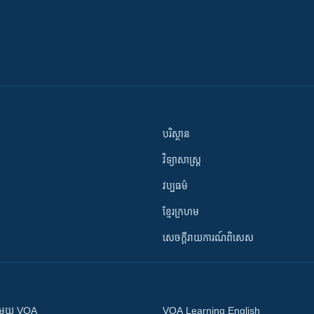
បរិស្ថាន
វិទ្យាសាស្រ្ត
វប្បធម៌
ខ្មែរក្រហម
សេចក្តីរាយការណ៍ពិសេស
ស​​ជាមួយ VOA
VOA Learning English