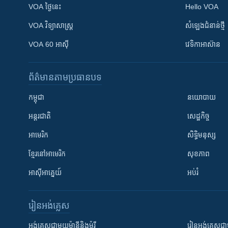
VOA ថ្ងៃនេះ
Hello VOA
VOA ​វិទ្យាសាស្ត្រ
សំឡេង​ជំនាន់​ថ្មី
VOA 60 អាស៊ី
វេទិកា​អាស៊ាន
ព័ត៌មាន​តាមប្រធានបទ​
កម្ពុជា
នយោបាយ
អន្តរជាតិ
សេដ្ឋកិច្ច
អាមេរិក
សិទ្ធិមនុស្ស
ខ្មែរ​នៅអាមេរិក
សុខភាព
អាស៊ីអាគ្នេយ៍
អប់រំ
រៀន​​អង់គ្លេស
អង់គ្លេស​ជាមួយ​ម៉ានី​និង​ម៉ូរី
រៀន​​​​​​អង់គ្លេ