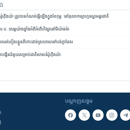
ទង
ហ៊ីងយ៉ា ត្រូវ​បាន​កំណត់​ធ្វើ​ឡើង​ក្នុង​ខែ​កុម្ភៈ​ នៅ​តុលាការ​ព្រហ្មទណ្ឌ​អន្តរជាតិ
.ស.ប. បារម្ភ​យ៉ាងខ្លាំង​អំពី​អំពើ​ហិង្សា​នៅ​មីយ៉ាន់ម៉ា
 ពេល​រត់​ភៀស​ខ្លួន​ពី​កោះ​ដាច់​ស្រយាល​នៅ​បង់ក្លាដែស
បង្កើន​ជំនួយ​សម្រាប់​ជាតិ​សាសន៍​រ៉ូហ៊ីងយ៉ា
បណ្តាញ​សង្គម
ក
ី