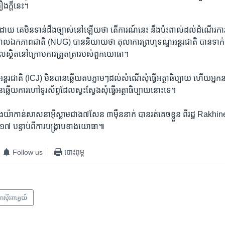
ងក្តី​នេះ។
យ គេ​មិន​ទាន់​ដឹង​ច្បាស់​នៅឡើយ​ថា​ តើការណ៍​នេះ​ នឹង​ប៉ះពាល់ដល់​ដំណើរការ​ផ្លូវ
ាល​ឯកភាព​ជាតិ (NUG) បាន​និយាយ​ថា តុលាការ​ព្រហ្មទណ្ឌ​អន្តរជាតិ បាន​ទាក់ទង
ែល​ស្ថិត​នៅ​ក្រោម​ការត្រួតត្រា​របស់​ពួក​យោធា។
្តរជាតិ (ICJ) មិន​បាន​ឆ្លើយតប​ភ្លាមៗ​ដល់​សំណើ​សុំ​ធ្វើ​អត្ថាធិប្បាយ​ ហើយ​អ្នក​នា
ឆ្លើយ​ការហៅ​ទូរស័ព្ទ​ដែល​ស្វះស្វែង​សុំ​ធ្វើ​អត្ថាធិប្បាយ​នោះ​ទេ។
៊ីងយ៉ា​កាន់​សាសនា​អ៊ីស្លាម​ជាង៧សែន ​៣ម៉ឺន​នាក់ បាន​រត់គេចខ្លួន ​ពី​រដ្ឋ Rakhin
២០១៧ បន្ទាប់​ពី​ការបង្ក្រាប​ខាង​យោធា៕
Follow us
បោះពុម្ព
ាស៊ី​អាគ្នេយ៍