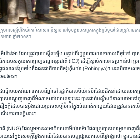
ក្រុម​ពលរដ្ឋ​រ៉ូហ៊ីងយ៉ា​កាន់សាសនា​អ៊ិស្លាម នៅ​មុខ​ផ្ទះ​របស់​ពួកគេ​ក្នុង​ភូមិ​មួយ​ដែល​ត្រូវ​បាន
៥ ខែមករា ឆ្នាំ២០១៩។
ីយ៉ាន់ម៉ា ដែល​ត្រូវបានបង្កើត​ឡើង​ ​បន្ទាប់​ពី​រដ្ឋប្រហារ​យោធា​កាលពី​ឆ្នាំ​ទៅ បា
ធិការ​របស់​តុលាការ​ព្រហ្មទណ្ឌអន្តរជាតិ (ICJ) ដើម្បី​ស្តាប់​ការចោទប្រកាន់​ថា ប្រ
ល័យ​ពូជសាសន៍​ប្រឆាំង​នឹង​ជនជាតិ​ភាគ​តិច​រ៉ូហ៊ីងយ៉ា (Rohingya)។ នេះ​បើ​តាម​សេច
ន Reuters។
ណ្តើម​យក​អំណាច​កាលពី​ឆ្នាំ​ទៅ រដ្ឋាភិបាល​មីយ៉ាន់ម៉ា​ដែល​ដឹកនាំ​ដោយ​លោក
បាន​បណ្តេញ​ចេញ​ពី​អំណាច​នៅ​ពេល​ឥឡូវ​នេះ បាន​ដាក់​បណ្ដឹង​ជំទាស់​បឋម​នៅ​ត
ី​រឿងក្តី​ដែល​បានប្តឹង​ដោយ​ប្រទេស​ហ្គំប៊ី​នៅ​ក្នុង​ចំណាត់ការ​មួយ​ដែល​ត្រូវ​បាន​
ណើរការ​កាត់ក្តី​នោះ។
ាតិ (NUG) ដែល​រួមមាន​សមាជិក​សភា​មីយ៉ានម៉ា ​ដែល​ត្រូវ​បាន​គេ​ទម្លាក់​ចេញ​ពី
ាយ​នៅ​ក្នុង​សេចក្តីថ្លែងការណ៍​ដែល​បាន​ចេញ​ផ្សាយ​កាលពី​ថ្ងៃ​អង្គារ​ថា ខ្លួន​បាន​ដ