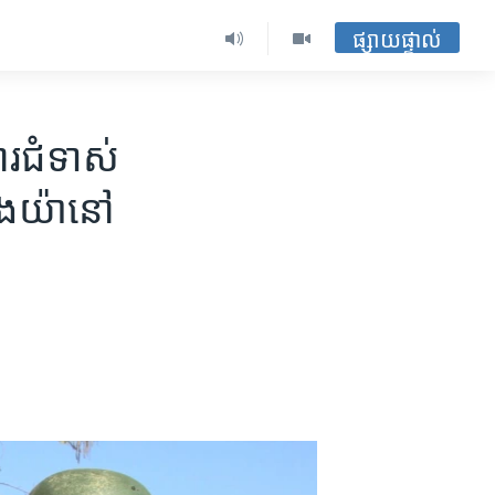
ផ្សាយផ្ទាល់
ារជំទាស់​
ីងយ៉ា​នៅ​