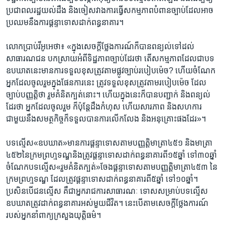
ប្រជា​ពលរដ្ឋ​យល់​ដឹង​ ​និង​ចៀស​វាង​ការ​ធ្វើ​សកម្ម​ភាព​បំពាន​ច្បាប់​ដែល​អាច​
ប្រឈម​នឹង​ការ​ផ្តន្ទា​ទោស​ដាក់​ពន្ធនាគារ។​
លោក​ប្រាប់​វីអូអេ​ថា៖ ​«ក្នុង​សេចក្តី​ថ្លែង​ការណ៍​ក៏​បាន​ពន្យល់​ទៅ​ដល់​
សាធារណ​ជន​ បក​ស្រាយ​អំពី​ទិដ្ឋ​ភាព​ច្បាប់​ដែរ​ថា​ តើ​សកម្ម​ភាព​ដែល​ជា​បទ​
ឧបឃាត​នេះ​មាន​ការ​ទទួល​ខុស​ត្រូវ​តាម​ផ្លូវ​ច្បាប់​របៀប​ម៉េច?​ ហើយ​ចំណែក​
អ្នក​ដែល​ចូល​រួម​ក្នុង​ផែនការ​នេះ ​ត្រូវ​ទទួល​ខុស​ត្រូវ​តាម​របៀប​ម៉េច​ ដែល​
ច្បាប់​បញ្ញត្តិ​ថា​ រួម​គំនិត​ក្បត់​នោះ។​ ហើយ​ក្នុង​នេះ​ក៏​បាន​បញ្ជាក់ ​និង​ពន្យល់​
ដែរ​ថា ​អ្នក​ដែល​ចូលរួម​ ក៏​ប៉ុន្តែ​ដឹង​កំហុស​ ហើយ​សារ​ភាព ​និង​សហការ​
ជាមួយ​នឹង​សមត្ថ​កិច្ច​ក៏​ទទួល​បាន​ការ​លើក​លែង ​និង​អនុគ្រោះ​ផង​ដែរ»។​
បទ​ល្មើស​«ឧប​ឃាត»​មានការ​ផ្តន្ទា​ទោស​តាម​បញ្ញត្តិ​មាត្រា​៤៥១ ​និង​មាត្រា​
៤៥២​នៃ​ក្រម​ព្រហ្មទណ្ឌ​និង​ត្រូវ​ផ្តន្ទា​ទោស​ដាក់​ពន្ធនាគារ​ពី​១៥​ឆ្នាំ ​ទៅ​៣០​ឆ្នាំ ​
ចំណែក​បទល្មើស​«រួម​គំនិត​ក្បត់»​ចែង​ផ្តន្ទាទោស​តាម​បញ្ញត្តិ​មាត្រា​៤៥៣ ​នៃ​
ក្រម​ព្រហ្ម​ទណ្ឌ​ ដែល​ត្រូវ​ផ្តន្ទា​ទោស​ដាក់​ពន្ធនាគារ​ពី​៥​ឆ្នាំ ​ទៅ​១០​ឆ្នាំ។ ​
ប្រសិន​បើ​ជន​ល្មើស ​គឺ​ជា​អ្នក​រាជការ​សាធារណៈ​ ទោស​សម្រាប់​បទ​ល្មើស​
ឧបឃាត​ត្រូវ​ដាក់​ពន្ធនាគារ​អស់​មួយ​ជីវិត។ ​នេះ​បើ​តាម​សេចក្តី​ថ្លែង​ការណ៍​
របស់​អ្នក​នាំ​ពាក្យ​ក្រសួង​យុត្តិធម៌។​