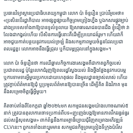
ប្រធាន​វិទ្យាស្ថាន​ប្រជា​ធិបតេយ្យ​កម្ពុជា ​លោក​ ប៉ា ច័ន្ទរឿន ​ប្រាប់​វីអូអេ​ថា៖​
«ប្រសិន​បើ​រដ្ឋាភិបាល ​អាច​ផ្សព្វ​ផ្សាយ​កិច្ច​ព្រមព្រៀង​ហ្នឹង​ ឬ​ឯកសារ​ផ្លូវ​ច្បាប់​
រវាង​ប្រទេស​ទាំង​៣​ឱ្យ​បាន​ទូលំ​ទូលាយ​ ឱ្យ​សាធារណ​ជន​បាន​ដឹង​ ខ្ញុំ​ជឿ​ថា​ វា​
លែង​ជា​កង្វល់​ហើយ បើ​សិន​ការ​ធ្វើ​នោះ​គឺ​ដើម្បី​ប្រយោជន៍​រួម។​ ហើយ​វា​ក៏​
អាច​ជួយ​កាត់​បន្ថយ​នូវ​ការ​យល់​ច្រឡំ ​និង​សកម្ម​ភាព​មួយ​ចំនួន​ដែល​ប្រជា​
ពលរដ្ឋ​ខ្លះ ​លោក​អាច​នឹង​ធ្វើ​ជ្រុល​ ឬ​ក៏​បារម្ភ​ជ្រុល​នៅ​ក្នុង​សង្គម»។​
លោក​ ប៉ា ច័ន្ទរឿន​ថា​ ការ​ឈឺ​ឆ្អាល​កិច្ច​ការ​ងារ​សង្គម​គឺ​ជា​កាតព្វ​កិច្ច​របស់​
ប្រជា​ពលរដ្ឋ ប៉ុន្តែ​លោក​ជំរុញ​ឱ្យ​ពល​រដ្ឋ​ស្វែង​យល់ ​និង​ថ្លឹង​ថ្លែង​នូវ​ការ​បារម្ភ ​
ឬ​ការ​ទាមទារ​អ្វី​មួយ​ប្រកប​ដោយ​ហេតុ​ផល​ និង​មូលដ្ឋាន​ច្បាស់​លាស់ ​ហើយ​
ត្រូវ​ក្តាប់​ព័ត៌មាន​ឱ្យ​ជុំ ​ឬ​ប្រមូល​ព័ត៌មាន​ឱ្យ​បាន​ច្រើន ​ដើម្បី​គិត​ និង​វិភាគ ​មុន​
នឹង​សម្រេច​ចិត្ត​ធ្វើ​អ្វី​មួយ។​
គិត​ចាប់​តាំងពី​ខែ​កក្កដា​ ឆ្នាំ​២០២៤​មក ​សកម្ម​ជន​សង្គម​យ៉ាង​ហោច​ណាស់​៥​
នាក់ ​ត្រូវ​បាន​តុលាការ​ចោទ​ប្រកាន់​ពី​បទ​«ញុះ​ញង់​បង្ក​ឱ្យ​មាន​ភាព​វឹកវរ​ធ្ងន់ធ្ងរ​
ដល់​សន្តិសុខ​សង្គម» ​ពាក់ព័ន្ធ​នឹង​ការ​អត្ថាធិប្បាយ​ជុំវិញ​គម្រោង​អភិវឌ្ឍន៍​
CLV​នេះ។​ ពួកគេ​ទាំង​នោះ​រួម​មាន​ សកម្ម​ជន​កិច្ច​ព្រម​ព្រៀង​ទីក្រុង​ប៉ារីស ​