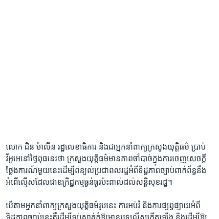
លោក ​ជិន ម៉ាលីន ​រដ្ឋ​លេខាធិការ ​និង​ជា​អ្នក​នាំពាក្យ​ក្រសួង​យុត្តិធម៌ ​ប្រាប់​
វីអូអេ​នៅ​ថ្ងៃ​ពុធ​នេះ​ថា​ ក្រសួង​យុត្តិធម៌​មាន​ភាព​ចាំបាច់​ក្នុង​ការ​ចេញ​សេចក្តី​
ថ្លែង​ការណ៍​មួយ​នេះ​ដើម្បី​ពន្យល់​ប្រជា​ពលរដ្ឋ​អំពី​ទិដ្ឋភាព​ច្បាប់​ពាក់​ព័ន្ធ​នឹង​
អំពើ​ល្មើស​ដែល​ជា​ឧក្រិដ្ឋ​កម្ម​ធ្ងន់ធ្ងរ​ប៉ះពាល់​ដល់​សន្តិសុខ​រដ្ឋ។​
បើ​តាម​អ្នក​នាំពាក្យ​ក្រសួង​យុត្តិធម៌​រូប​នេះ ការ​អប់រំ ​និង​ការ​ផ្សព្វ​ផ្សាយ​អំពី​
ទិដ្ឋភាព​ច្បាប់​នេះ​គឺ​ដើម្បី​ទប់ស្កាត់​កុំ​ឱ្យ​មាន​បទល្មើស​កើត​ឡើង ​និង​ដើម្បី​ឱ្យ​