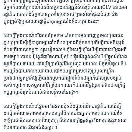
អ្នកនាំ​ពាក្យ​ក្រសួង​យុត្តិធម៌​លើក​ឡើង​ថា ​ក្រុម​ប្រឆាំង​នៅ​ក្រៅ​ប្រទេស​មួយ​
ចំនួន​កំពុង​បំភ្លៃ​ការណ៍​ពិត​ពី​គម្រោង​អភិវឌ្ឍន៍​តំបន់​ត្រីកោណ​CLV ​ដោយ​ថា​
រដ្ឋាភិបាល​កាត់​ដី​ចំនួន​៤​ខេត្ត​ទៅ​ឱ្យ​បរទេស ​ព្រម​ទាំង​បំផុស​បំផុល​ និង​
ញុះញង់​ឱ្យ​ប្រជា​ពលរដ្ឋ​ធ្វើ​បាតុកម្ម​ប្រឆាំង​នឹង​គម្រោង​នេះ។ ​
សេចក្តី​ថ្លែង​ការណ៍​ដដែល​បន្ថែម​ថា៖​ «ផែនការ​អូសទាញ​ប្រមូល​ប្រជាជន​
ក្នុង​ស្រុក​ដើម្បី​ធ្វើ​បាតុកម្ម​ប្រឆាំង​នឹង​គម្រោង​កិច្ច​សហ​ប្រតិបត្តិ​ការ​អភិវឌ្ឍន៍​
តំបន់​ត្រីកោណ​កម្ពុជា ​ឡាវ ​វៀតណាម ​ពុំ​មែន​ធ្វើ​ឡើង​ដើម្បី​ជា​ការ​សម្តែង​មតិ​
តាម​ច្បាប់​នោះ​ទេ ​ប៉ុន្តែ​គឺ​ជា​ផែន​ការ​ប៉ុនប៉ង​ធ្វើ​បដិវត្តន៍​ពណ៌​ដើម្បី​ផ្តួល​រំលំ​រាជ​
រដ្ឋាភិបាល ​តាម​រយៈ​ការប្រើ​ប្រាស់​នូវ​វិធី​ញុះញង់​ អុជអាល ​បំផុស​បំផុល ​និង​
ការ​ប្រើ​ឧបាយ​កល​នយោបាយ​បោក​បញ្ឆោត​អូសទាញ​ប្រមូល​កម្លាំង​
ប្រជាជន​ស្លូត​ត្រង់​ឱ្យ​ធ្វើ​បាតុកម្ម​បះបោរ​ផ្តួល​រំលំ​រាជ​រដ្ឋាភិបាល​ស្រប​ច្បាប់​
របស់​កម្ពុជា។ ​សកម្ម​ភាព​ជុំវិញ​ផែនការ​នេះ​គឺ​ជា​អំពើ​វិទ្ធង្សនា​ ដែល​ជា​ឧក្រិដ្ឋ​
កម្ម​ធ្ងន់ធ្ងរ​បំផុត​ប៉ះពាល់​ដល់​សន្តិសុខ​នៃ​រដ្ឋ»។​
សេចក្តី​ថ្លែង​ការណ៍​បន្ថែម​ថា ​ផែនការ​ប៉ុនប៉ង​ផ្តួល​រំលំ​រាជរដ្ឋាភិបាល​ដើម្បី​
ដណ្តើម​អំណាច​តាម​មធ្យោបាយ​ក្រៅ​ពី​ការ​បោះឆ្នោត​តាម​គោល​ការណ៍​នៃ​
លទ្ធិ​ប្រជា​ធិបតេយ្យ​សេរីពហុ​បក្ស ​គឺ​ជា​បទ​ឧក្រិដ្ឋ​ធ្ងន់ធ្ងរ​ ដែល​ត្រូវ​ផ្តន្ទាទោស​
ពី​បទ​ឧបឃាត ​និង​រួម​គំនិត​ក្បត់។​