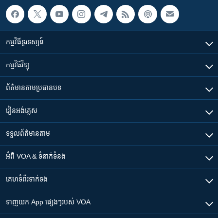
កម្មវិធី​ទូរទស្សន៍
កម្មវិធី​វិទ្យុ
ព័ត៌មាន​តាមប្រធានបទ​
រៀន​​អង់គ្លេស
ទទួល​ព័ត៌មាន​តាម
អំពី​ VOA & ទំនាក់ទំនង
គេហទំព័រ​​ទាក់ទង
ទាញយក​ App ផ្សេងៗ​របស់​ VOA