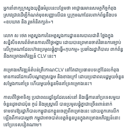
អ្នក​នាំ​ពាក្យ​ក្រសួង​យុត្តិធម៌​រូប​នេះ​បន្ថែម​ថា ​អាជ្ញាធរ​មាន​សមត្ថ​កិច្ច​កំពុង​
ស្រាវជ្រាវ​ដើម្បី​កំណត់​មុខ​សញ្ញា​លើ​ជន ​ឬ​ក្រុម​ណា​ដែល​ពាក់ព័ន្ធ​នឹង​បទ​
«ឧបឃាត​ និង ​រួម​គំនិត​ក្បត់»។​
លោក ​ស ថេត ​អគ្គ​ស្នងការ​នៃ​អគ្គស្នង​ការដ្ឋាន​នគរបាល​ជាតិ ​ថ្លែង​ក្នុង​
សន្និសីទ​សារ​ព័ត៌មាន​កាល​ពី​ថ្ងៃ​អង្គារ​ ដោយ​បាន​ព្រមាន​ចាត់​វិធាន​ការ​ច្បាប់​
លើ​ក្រុម​ណា​ដែល​ហ៊ាន​ប្រមូល​ផ្តុំគ្នា​ធ្វើ​«កុបកម្ម»​ ប្រឆាំង​រដ្ឋា​ភិបាល​ ពាក់ព័ន្ធ​
នឹង​គម្រោង​អភិវឌ្ឍន៍ ​CLV​ នេះ។​
គម្រោង​អភិវឌ្ឍន៍​តំបន់​ត្រីកោណ​CLV​ នៅ​តែ​ជា​ប្រធាន​បទ​ក្តៅ​ដែល​កំពុង​
មាន​ការ​ជជែក​លើ​បណ្តាញ​សង្គម ​និង​ខាង​ក្រៅ​ ដោយ​ប្រជា​ពលរដ្ឋ​មួយ​ចំនួន​
សម្តែង​ការ​គាំទ្រ ​ហើយ​មួយ​ចំនួន​មិន​គាំទ្រ​គម្រោង​នេះ។​
កាល​ពី​ថ្ងៃ​អាទិត្យ​ ​ប្រជា​ពលរដ្ឋ​ខ្មែរ​ដែល​រស់​នៅ ​និង​ធ្វើការ​នៅ​ប្រទេស​មួយ​
ចំនួន​ដូចជា​ជប៉ុន ​កូរ៉េ ​និង​អូស្ត្រាលី​ បាន​ប្រមូល​ផ្តុំ​គ្នា​ជា​ច្រើន​ពាន់​នាក់ ​
ទាមទារ​ឱ្យ​រដ្ឋា​ភិបាល​កម្ពុជា​ដក​ខ្លួន​ចេញ​ពី​គម្រោង​នេះ​ ដោយ​ពួកគេ​លើក​
ឡើង​ពី​ការ​បារម្ភ​ថា ​កម្ពុជា​អាច​បាត់​ខេត្ត​ចំនួន​បួន​ក្នុង​គម្រោង​អភិវឌ្ឍន៍​នោះ​
ទៅ​ប្រទេស​វៀតណាម។​