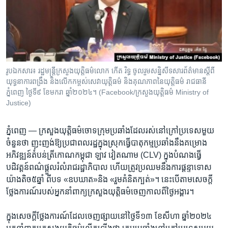
រចនា
សម្ព័ន្ធ​
Khmer English
រំលង​
និង​
បណ្តាញ​សង្គម
ចូល​
ទៅ​
រូបឯកសារ៖ រដ្ឋមន្ត្រី​ក្រសួង​យុត្តិធម៌​លោក កើត រិទ្ធ ចូលរួម​សន្និសីទសារព័ត៌មាន​ស្តីពី​
កាន់​
យុទ្ធនាការពង្រឹង និងលើកកម្ពស់សេវាយុត្តិធម៌ និងគុណភាពនៃយុត្តិធម៌ រាជធានី
ទំព័រ​
ភ្នំពេញ ថ្ងៃទី៩ ខែមករា ឆ្នាំ២០២៤។ (Facebook/ក្រសួងយុត្តិធម៌ Ministry of
ភាសា
ស្វែង​
Justice)
រក
ភ្នំពេញ —
ក្រសួង​យុត្តិធម៌​ចោទ​ក្រុម​ប្រឆាំង​ដែល​រស់​នៅ​ក្រៅ​ប្រទេស​មួយ​
ចំនួន​ថា​ ​ញុះញង់​ឱ្យ​ប្រជា​ពលរដ្ឋ​ក្នុង​ស្រុក​ធ្វើ​បាតុកម្ម​ប្រឆាំង​នឹង​គម្រោង​
អភិវឌ្ឍន៍​តំបន់​ត្រីកោណ​កម្ពុជា​ ឡាវ​ វៀតណាម ​(CLV)​ ក្នុង​បំណង​ធ្វើ​
បដិវត្តន៍​ពណ៌​ផ្តួល​រំលំ​រាជ​រដ្ឋាភិបាល​ ​ហើយ​ត្រូវ​ប្រឈម​នឹង​ការ​ផ្តន្ទា​ទោស​
យ៉ាង​តិច​៥​ឆ្នាំ ​ពីបទ​ «ឧប​ឃាត»​និង​ «រួម​គំនិត​ក្បត់»។​ នេះ​បើ​តាម​សេចក្តី​
ថ្លែង​ការណ៍​របស់​អ្នក​នាំពាក្យ​ក្រសួង​យុត្តិធម៌​ចេញ​កាល​ពីថ្ងៃ​អង្គារ។
ក្នុង​សេចក្តី​ថ្លែង​ការណ៍​ដែល​ចេញ​ផ្សាយ​នៅ​ថ្ងៃទី​១៣ ​ខែ​សីហា ​ឆ្នាំ​២០២៤​ ​