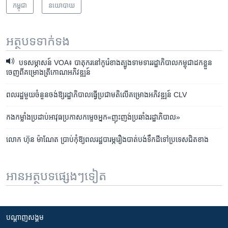
កម្ពុជា
នយោបាយ
អត្ថបទ​ទាក់ទង
បទសម្ភាសន៍ VOA៖ បាតុករ​នៅ​កូរ៉េខាងត្បូង​ទាមទារ​រដ្ឋាភិបាល​កម្ពុជា​ដកខ្លួន
ចេញ​ពី​គម្រោង​ត្រីកោណ​អភិវឌ្ឍន៍
ពលរដ្ឋ​មួយ​ចំនួន​ចង់​ឱ្យ​រដ្ឋាភិបាល​ធ្វើ​ប្រជា​មតិ​លើ​គម្រោង​អភិវឌ្ឍន៍​ CLV
កង​កម្លាំង​ប្រដាប់​អាវុធ​ប្រកាស​កម្ទេច​អ្នក​«ញុះញង់​ប្រឆាំង​រដ្ឋាភិបាល»
លោក ​ហ៊ុន ម៉ាណែត​ ប្រាប់​កុំ​ឱ្យ​ពលរដ្ឋ​បារម្ភ​រឿង​បាត់បង់​ទឹកដី​ទៅ​ប្រទេស​ជិត​ខាង
អានអត្ថបទផ្សេងៗទៀត
បណ្តាញ​សង្គម