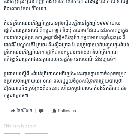
លោក​ ស៊្រុន ស្រ៊ន ​កញ្ញា ​ភឹង សោភា ​លោក​ ចក់ ប៊ានមុន្នី ​លោក​ សាន សិទ្ធ ​
និង​លោក ​ធែល ធីលែន។​
តំបន់​ត្រីកោណ​អភិវឌ្ឍន៍​ត្រូវ​បាន​ផ្តួចផ្តើម​ឡើង​នៅ​ក្នុង​ឆ្នាំ​១៩៩៩ ​ដោយ​
រដ្ឋាភិបាល​ប្រទេស​បី​ គឺ​កម្ពុជា ​ឡាវ​ និង​វៀតណាម​ ដែល​បាន​ឯកភាព​គ្នា​ក្នុង​
ការ​ដាក់​ខេត្ត​ចំនួន​ ១៣ ​រួម​គ្នា​ដើម្បី​អភិវឌ្ឍន៍។ ​កម្ពុជា​មាន​ខេត្ត​ចំនួន​បួន​ គឺ​
រតនគិរី ​មណ្ឌល​គិរី​ ក្រចេះ ​និង​ស្ទឹងត្រែង ​ដែល​ត្រូវ​បាន​ដាក់​បញ្ចូល​ក្នុង​តំបន់​
ត្រីកោណ​អភិវឌ្ឍន៍​នេះ។​ រដ្ឋាភិបាល​កម្ពុជា​អះអាង​ថា​ តំបន់​ត្រីកោណ​
អភិវឌ្ឍន៍​ជា​ប្រភព​នៃ​សក្តា​នុពល​សេដ្ឋ​កិច្ច ​ទេស​ចរណ៍ ​និង​វប្បធម៌។​
ប្រធាន​បទ​ស្តីពី ​«តំបន់​ត្រីកោណ​អភិវឌ្ឍន៍»​នេះ​បាន​ក្លាយ​ជា​ចំណុច​ចម្រូង​
ចម្រាស​ចុង​ក្រោយ​នេះ ​ខណៈ​ពលរដ្ឋ​មួយ​ចំនួន​សម្តែង​ការ​ព្រួយ​បារម្ភ​ថា​
វៀតណាម​នឹង​គ្រប់គ្រង​តំបន់​នោះ ​ហើយ​កម្ពុជា​អាច​បាត់​បង់​ទឹកដី​នោះ ​ដូច​
កម្ពុជា​ក្រោម៕
ចែករំលែក
Follow us
This item is part of