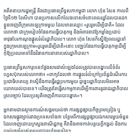
អតីត​នាយក​រដ្ឋមន្រ្តី ​និង​ជា​ប្រធាន​ព្រឹទ្ធ​សភា​កម្ពុជា​ លោក ​ហ៊ុន សែន​ កាលពី​
ថ្ងៃ​ទី​១២​ ខែ​សីហា ​បាន​ប្រកាស​លើក​លែង​ទោស​ចំពោះ​ពលរដ្ឋ​ដែល​បាន​ដក​
ខ្លួន​ចេញ​ពី​ក្រុម​តេឡេក្រាម​មួយ ​ដែល​មាន​ឈ្មោះ ​«រួបរួម​ដើម្បី​ជាតិ» ​ដែល​
លោក​ថា ​ជាក្រុម​រៀបចំ​ផែន​ការ​ធ្វើ​បាតុកម្ម​ និង​អំពាវនាវឱ្យ​កម្លាំង​ប្រដាប់​
អាវុធ​បែរ​កាណុង​ផ្តួល​រំលំ​រដ្ឋាភិបាល។​ លោក​ ហ៊ុន សែន​ក៏​ស្នើ​ឱ្យ​ពលរដ្ឋ​នៅ​
ក្នុង​ក្រុម​តេឡេក្រាម​«រួបរួម​ដើម្បី​ជាតិ»​នោះ ​បញ្ឈប់​ផែន​ការ​ធ្វើ​បាតុកម្ម​ដើម្បី​
កុំ​ឱ្យ​ប្រឈម​ទៅ​នឹង​វិធាន​ការ​នានា​របស់​រដ្ឋាភិបាល។​ ​
ប្រធាន​ព្រឹទ្ធ​សភា​រូប​នេះ​ថ្លែង​សារ​ជា​សំឡេង​ដែល​ត្រូវ​បាន​បង្ហោះ​លើ​ទំព័រ​
ហ្វេសប៊ុក​របស់​លោក​ថា៖ ​«ពាក្យ​ដែល​ថា​ ការ​ផ្តួល​រំលំ​ក្រៅ​ប្រព័ន្ធ​ដំណើរ​ការ​
ប្រជា​ធិបតេយ្យ​ វា​ស្មើ​នឹង​ការ​ធ្វើ​រដ្ឋ​ប្រហារ​មួយ ​ដូច្នេះ​រដ្ឋាភិបាល​មិន​អាច​
យោគ​យល់​បាន​ទេ។​ យើង​ត្រូវ​តែ​ធ្វើ​សកម្ម​ភាព​ដើម្បី​ការពារ​នូវ​រាជ​រដ្ឋាភិបាល​
ស្រប​ច្បាប់ ​ដែល​ប្រសូតិ​ចេញ​ពី​ការ​បោះ​ឆ្នោត»។​
អ្នក​តាម​ដាន​ស្ថាន​ការណ៍​សង្គម​យល់​ថា​ ការ​ផ្សព្វ​ផ្សាយ​កិច្ច​ព្រម​ព្រៀង ​ឬ​
ឯកសារ​ផ្លូវ​ច្បាប់​រវាង​ប្រទេស​ទាំង​៣ ​បន្ថែម​ពី​ការ​ផ្សព្វ​ផ្សាយ​ឯកសារ​មួយ​ចំនួន​
ដែល​ចេញ​ដោយ​ក្រសួង​ពាណិជ្ជ​កម្ម​ គឺ​វា​នឹង​អាច​កាត់​បន្ថយ​ក្តី​កង្វល់ ​និង​ការ​
យល់​ច្រឡំ​របស់​ពលរដ្ឋ​បាន​បន្ថែម​ទៀត។​ ​