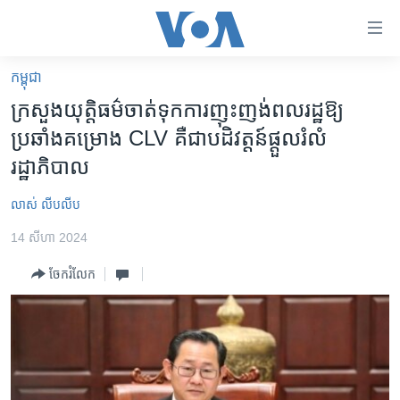
ភ្ជាប់​
ទៅ​
គេហទំព័រ​
កម្ពុជា
កម្ពុជា
ទាក់ទង
ក្រសួង​យុត្តិធម៌​ចាត់​ទុក​ការ​ញុះញង់​ពលរដ្ឋ​ឱ្យ​
រំលង​
អន្តរជាតិ
ប្រឆាំង​គម្រោង​ CLV ​គឺ​ជា​បដិវត្តន៍​ផ្តួល​រំលំ​
និង​
អាមេរិក
រដ្ឋាភិបាល
ចូល​
ទៅ​​
ចិន
លាស់ លីបលីប
ទំព័រ​
ហេឡូវីអូអេ
ព័ត៌មាន​​
14 សីហា 2024
តែ​
កម្ពុជាច្នៃប្រតិដ្ឋ
ម្តង
ចែករំលែក
ព្រឹត្តិការណ៍ព័ត៌មាន
រំលង​
និង​
ទូរទស្សន៍ / វីដេអូ​
ចូល​
វិទ្យុ / ផតខាសថ៍
ទៅ​
ទំព័រ​
កម្មវិធីទាំងអស់