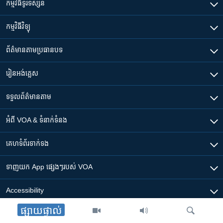
កម្មវិធី​ទូរទស្សន៍
កម្មវិធី​វិទ្យុ
ព័ត៌មាន​តាមប្រធានបទ​
រៀន​​អង់គ្លេស
ទទួល​ព័ត៌មាន​តាម
អំពី​ VOA & ទំនាក់ទំនង
គេហទំព័រ​​ទាក់ទង
ទាញយក​ App ផ្សេងៗ​របស់​ VOA
Accessibility
ផ្សាយផ្ទាល់