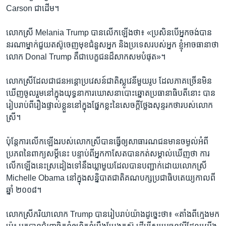
Carson ជាដើម។
លោកស្រី Melania Trump បាន​លើក​ឡើង​ថា៖ «ប្រសិនបើ​អ្នក​ចង់​បាន​
នរណា​ម្នាក់​ជួយ​តស៊ូ​ចេញមុខ​ជំនួស​អ្នក និង​ប្រទេស​របស់​អ្នក ខ្ញុំ​អាច​ធានា​ថា​
លោក Donal Trump គឺ​ជា​បេក្ខជន​ដ៏​សាកសម​បំផុត‍»។
លោកស្រី​ដែល​ជា​ជន​អន្តោប្រវេសន៍​ជាតិ​ស្លូវេនី​មួយ​រូប ដែល​ភាគ​ច្រើន​មិន​
ឃើញ​ចូលរួម​នៅ​ក្នុង​យុទ្ធនាការ​ឃោសនា​បោះ​ឆ្នោត​ប្រធានាធិបតី​នោះ បាន​
រៀបរាប់​ពី​រឿង​ផ្ទាល់​ខ្លួន​នៅក្នុង​ផ្នែក​ខ្លះ​នៃ​សេចក្តី​ថ្លែង​សុន្ទរកថា​របស់​លោក
ស្រី។
ប៉ុន្តែ​ការ​លើកឡើង​របស់​លោកស្រី​បាន​ធ្វើ​ឲ្យ​សាធារណជន​មាន​ចម្ងល់​អំពី​
ប្រភព​នៃ​ពាក្យសម្តីនេះ បន្ទាប់ពី​អ្នក​កាសែត​បាន​កត់​សម្គាល់​ឃើញ​ថា​ ការ​
លើក​ឡើង​នេះ​ស្រដៀង​ទៅ​នឹង​ឃ្លា​មួយ​ដែល​បាន​បញ្ជាក់​ដោយ​លោកស្រី
Michelle Obama នៅ​ក្នុង​សន្និបាត​ជាតិ​គណបក្ស​ប្រជាធិបតេយ្យ​កាល​ពី​
ឆ្នាំ ២០០៨។
លោកស្រី​ភរិយា​លោក Trump បាន​រៀបរាប់​យ៉ាង​ដូច្នេះ​ថា៖ «តាំង​ពី​ក្មេង​មក​