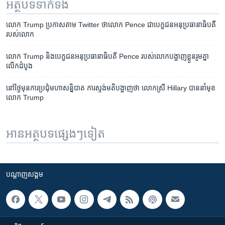
អត្ថបទ​ទាក់ទង
លោក​ Trump​ ​ប្រកាស​តាម​ Twitter ថា​លោក​ Pence ជា​បេក្ខជន​អនុ​ប្រធានាធិបតី​
របស់​លោក
លោក​ Trump និង​បេក្ខជន​អនុប្រធានាធិបតី​ Pence ​របស់​លោក​បង្ហាញ​ខ្លួន​រួម​គ្នា​
លើក​ដំបូង
នៅ​ថ្ងៃមុន​ការប្រជុំមហា​​សន្និបាត ការស្ទង់មតិបង្ហាញ​ថា លោក​ស្រី Hillary បាន​នាំ​មុខ​
លោក​ Trump
អានអត្ថបទផ្សេងៗទៀត
បណ្តាញ​សង្គម