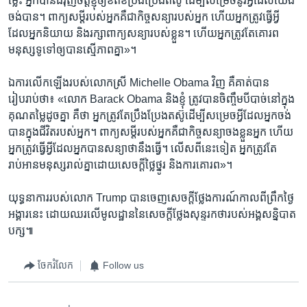
ម្ល៉េះ ​អ្នក​បាន​ជំរុញ​ចិត្ត​ខ្ញុំ​ឲ្យ​ខិតខំ​ប្រឹងប្រែង​តស៊ូ ដើម្បី​សម្រេច​នូវ​អ្វី​ដែល​យើង​
ចង់​បាន‍។ ពាក្យ​សម្តី​របស់​អ្នក​គឺជា​កិច្ចសន្យា​របស់​អ្នក ហើយ​អ្នក​ត្រូវ​ធ្វើ​អ្វី​
ដែល​អ្នក​និយាយ និង​រក្សា​ពាក្យ​សន្យា​របស់​ខ្លួន។ ហើយ​អ្នក​ត្រូវតែ​គោរព​
មនុស្ស​ទូទៅ​ឲ្យ​បាន​ស្មើ​ភាព‍​គ្នា​»។
ឯ​ការ​លើកឡើង​របស់​លោកស្រី Michelle Obama វិញ​ គឺ​គាត់​បាន​
រៀបរាប់​ថា៖ «លោក Barack Obama និង​ខ្ញុំ ត្រូវ​បាន​ចិញ្ចឹម​បីបាច់​នៅ​ក្នុង​
គុណ​តម្លៃ​ដូច​គ្នា គឺ​ថា អ្នក​ត្រូវតែ​ប្រឹងប្រែង​តស៊ូ​ដើម្បី​សម្រេច​អ្វី​ដែល​អ្នក​ចង់​
បាន​ក្នុង​ជីវិត​របស់​អ្នក។ ពាក្យ​សម្តី​របស់​អ្នក​គឺ​ជា​កិច្ចសន្យា​ចង​ខ្លួន​អ្នក ហើយ​
អ្នក​ត្រូវ​ធ្វើ​អ្វី​ដែល​អ្នក​បាន​សន្យា​ថា​នឹង​ធ្វើ។ លើស​ពី​នេះ​ទៀត អ្នក​ត្រូវតែ​
រាប់អាន​មនុស្ស​រាល់​គ្នា​ដោយ​សេចក្តី​ថ្លៃថ្នូរ និង​ការ​គោរព‍»។
យុទ្ធនាការ​របស់​លោក Trump បាន​ចេញ​សេចក្តី​ថ្លែងការណ៍​កាល​ពី​ព្រឹក​ថ្ងៃ​
អង្គារ​នេះ ដោយ​ឈរ​លើ​មូលដ្ឋាន​នៃ​សេចក្តី​ថ្លែង​សុន្ទរកថា​របស់​អង្គ​សន្និបាត​
បក្ស៕
ចែករំលែក
Follow us