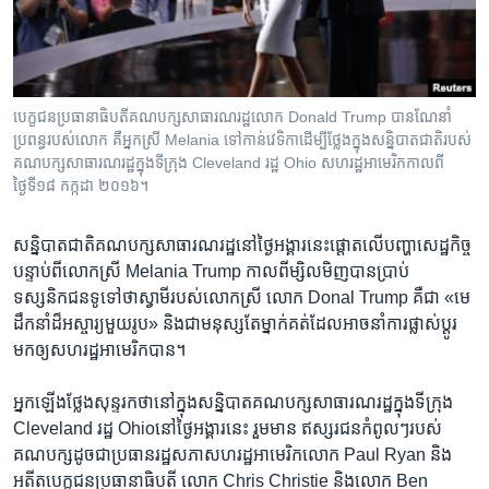
រចនា
សម្ព័ន្ធ​
Khmer English
រំលង​
និង​
បណ្តាញ​សង្គម
ចូល​
បេក្ខជន​ប្រធានាធិបតី​គណបក្ស​សាធារណរដ្ឋលោក Donald Trump បាន​ណែនាំ
ទៅ​
ប្រពន្ធរបស់​លោក​ គឺអ្នកស្រី Melania ទៅកាន់​វេទិកា​ដើម្បី​ថ្លែងក្នុង​សន្និបាតជាតិ​របស់​
កាន់​
គណបក្ស​សាធារណរដ្ឋក្នុង​ទីក្រុង Cleveland រដ្ឋ Ohio សហរដ្ឋអាមេរិកកាលពី
ថ្ងៃទី១៨ កក្កដា​ ២០១៦។
ទំព័រ​
ភាសា
ស្វែង​
រក
សន្និបាត​ជាតិ​គណបក្ស​សាធារណរដ្ឋ​នៅ​ថ្ងៃ​អង្គារ​នេះ​ផ្តោត​លើ​បញ្ហា​សេដ្ឋកិច្ច​
បន្ទាប់​ពី​លោកស្រី​ Melania Trump កាល​ពី​ម្សិលមិញ​បាន​ប្រាប់​
ទស្សនិកជន​ទូទៅ​ថា​ស្វាមី​របស់​លោកស្រី​ លោក Donal Trump គឺ​ជា «មេ​
ដឹកនាំ​ដ៏​អស្ចារ្យ‍​មួយ​រូប‍» និង​ជា​មនុស្ស​តែ​ម្នាក់​គត់​ដែល​អាច​នាំ​ការ​ផ្លាស់ប្តូរ​
មក​ឲ្យ​សហរដ្ឋ​អាមេរិក​បាន។
អ្នក​ឡើង​ថ្លែង​សុន្ទរកថា​នៅ​ក្នុង​សន្និបាត​គណបក្ស​សាធារណរដ្ឋ​ក្នុង​ទីក្រុង
Cleveland រដ្ឋ Ohioនៅ​ថ្ងៃ​អង្គារ​នេះ រួម​មាន ឥស្សរជន​កំពូលៗ​របស់​
គណបក្ស​ដូចជា​ប្រធាន​រដ្ឋ​សភា​សហរដ្ឋ​អាមេរិក​លោក Paul Ryan និង​
អតីត​បេក្ខជន​ប្រធានាធិបតី លោក Chris Christie និងលោក Ben