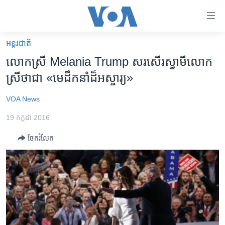
ភ្ជាប់​
ទៅ​
គេហទំព័រ​
អន្តរជាតិ
កម្ពុជា
ទាក់ទង
លោកស្រី Melania Trump សរសើរ​ស្វាមី​លោក
រំលង​
អន្តរជាតិ
ស្រី​ថា​ជា «មេដឹកនាំ​ដ៏​អស្ចារ្យ‍»
និង​
អាមេរិក
ចូល​
VOA News
ទៅ​​
ចិន
ទំព័រ​
19 កក្កដា 2016
ហេឡូវីអូអេ
ព័ត៌មាន​​
ចែករំលែក
តែ​
កម្ពុជាច្នៃប្រតិដ្ឋ
ម្តង
ព្រឹត្តិការណ៍ព័ត៌មាន
រំលង​
និង​
ទូរទស្សន៍ / វីដេអូ​
ចូល​
វិទ្យុ / ផតខាសថ៍
ទៅ​
ទំព័រ​
កម្មវិធីទាំងអស់