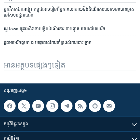
អ្នក​វិភាគ​ឯករាជ្យ៖ កម្ពុជា​អាច​រៀន​ពី​អ្នក​នយោបាយ​និង​ដំណើរការ​ឃោសនា​បោះឆ្នោត​
នៅ​សហរដ្ឋ​អាមេរិក
រដ្ឋ Iowa គ្រោង​នឹង​ចាប់ផ្តើម​ដំណើរ​ការ​បោះឆ្នោត​បឋម​នៅ​អាមេរិក
ទូត​អាមេរិក​ជួប​គ.ជ.ប​ផ្តោត​លើ​ការ​គាំទ្រ​ដល់​ការ​បោះឆ្នោត​
អានអត្ថបទផ្សេងៗទៀត
បណ្តាញ​សង្គម
កម្មវិធី​ទូរទស្សន៍
កម្មវិធី​វិទ្យុ