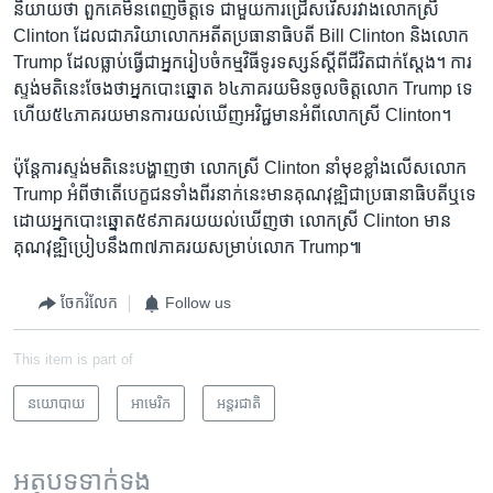
និយាយ​ថា ​ពួកគេ​មិន​ពេញ​ចិត្តទេ​ ជាមួយ​ការជ្រើសរើសរវាង​លោកស្រី​
Clinton ដែល​ជា​ភរិយា​លោកអតីតប្រធានាធិបតី Bill Clinton និង​លោក
Trump ដែល​ធ្លាប់​ធ្វើជា​អ្នក​រៀបចំកម្មវិធី​ទូរទស្សន៍​ស្តីពី​ជីវិត​ជាក់ស្តែង។​ ការ​
ស្ទង់មតិ​នេះ​ចែង​ថា​អ្នក​បោះឆ្នោត ​៦៤ភាគ​រយ​មិនចូល​ចិត្ត​លោក​ Trump ទេ​
ហើយ​៥៤ភាគ​រយ​មានការ​យល់ឃើញ​អវិជ្ជមាន​អំពី​លោកស្រី​ Clinton។
​ប៉ុន្តែ​ការ​ស្ទង់មតិ​នេះ​បង្ហាញ​ថា​ លោកស្រី​ Clinton នាំ​មុខ​ខ្លាំង​លើស​លោក ​
Trump អំពី​ថា​តើ​បេក្ខជន​ទាំង​ពីរ​នាក់នេះ​មានគុណវុឌ្ឍិ​ជា​ប្រធានាធិបតី​ឬទេ
ដោយ​អ្នកបោះ​ឆ្នោត៥៩​ភាគ​រយ​យល់ឃើញ​ថា​ លោកស្រី​ Clinton មាន​
គុណវុឌ្ឍិ​ប្រៀប​នឹង​៣៧​ភាគ​រយ​សម្រាប់លោក Trump៕
ចែករំលែក
Follow us
This item is part of
នយោបាយ
អាមេរិក​
អន្តរជាតិ
អត្ថបទ​ទាក់ទង