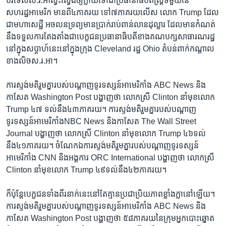
បរទេស​ស.រ.អា​ស្វះស្វែង​ឲ្យក្លាយ​ទៅ​ជា​ប្រធានាធិបតី​ស្ត្រី​ទីមួយនៃ​
សហរដ្ឋអាមេរិក​ មាន​ពី​៤ភាគរយ ​ទៅ​៧ភាគ​រយ​លើស​ លោក​ Trump ដែល​
ជា​មហាសេដ្ឋី អចលនទ្រព្យ​មាន​ប្រាក់​រាប់ពាន់លាន​ដុល្លារ​ ដែល​មាន​កំណត់​
នឹង​ទទួលការ​តែង​តាំង​ជា​បេក្ខជន​ប្រធានាធិបតី​ខាង​គណបក្ស​សាធារណរដ្ឋ​
នៅ​ក្នុង​សប្តាហ៍​នេះ​នៅ​ក្នុង​ក្រុង Cleveland រដ្ឋ Ohio ​តំបន់ពាក់កណ្តាល​
ខាង​លិច​ស.រ.អា។
ការ​ស្ទង់មតិ​រួម​គ្នារបស់​បណ្តាញ​ទូរទស្សន៍​អាមេរិកាំង​ ABC News និង​
កាសែត Washington Post បង្ហាញ​ថា ​លោកស្រី​ Clinton នាំ​មុខ​លោក
Trump ៤៧ ទល់​នឹង​៤៣ភាគរយ។ ការ​ស្ទង់មតិរួម​គ្នារបស់​បណ្តាញ​
ទូរទស្សន៍​អាមេរិកាំងNBC News និង​កាសែត​ The Wall Street
Journal បង្ហាញ​ថា​ លោកស្រី​ Clinton នាំមុខ​លោក Trump ៤៦ទល់
នឹង៤១ភាគរយ។ ចំណែក​ឯ​ការ​ស្ទង់មតិរួម​គ្នារបស់​បណ្តាញ​ទូរទស្សន៍​
អាមេរិកាំង CNN និង​អង្គការ ORC International បង្ហាញ​ថា ​លោកស្រី​
Clinton នាំ​មុខ​លោក Trump ៤៩​ទល់នឹង​៤២ភាគរយ។​
ក៏​ប៉ុន្តែ​បេក្ខជន​ទាំងពីរ​នាក់នេះ​នៅតែ​គ្មានប្រជាប្រិយភាព​ខ្លាំង​ក្លា​នៅ​ឡើយ។
ការ​ស្ទង់មតិរួម​គ្នារបស់បណ្តាញ​ទូរទស្សន៍​អាមេរិកាំង​ ABC News និង​
កាសែត Washington Post បង្ហាញ​ថា​ ៥៨ភាគ​រយ​នៃ​ក្រុម​អ្នកបោះឆ្នោត​