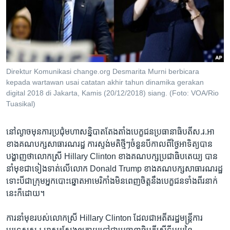
រចនា
សម្ព័ន្ធ​
Khmer English
រំលង​
និង​
បណ្តាញ​សង្គម
ចូល​
ទៅ​
Direktur Komunikasi change.org Desmarita Murni berbicara
កាន់​
kepada wartawan usai catatan akhir tahun dinamika gerakan
ទំព័រ​
digital 2018 di Jakarta, Kamis (20/12/2018) siang. (Foto: VOA/Rio
ភាសា
ស្វែង​
Tuasikal)
រក
នៅ​ល្ងាច​មុន​ការប្រជុំមហាសន្និបាត​តែង​តាំង​បេក្ខជន​ប្រធានាធិបតី​ស.រ.អា​
ខាង​គណបក្ស​សាធារណរដ្ឋ​ ការ​ស្ទង់មតិ​ថ្មីៗ​ចំនួន​បីកាល​ពី​ថ្ងៃ​អាទិត្យ​បាន​
បង្ហាញ​ថា​លោកស្រី​ Hillary Clinton ខាង​គណបក្ស​ប្រជាធិបតេយ្យ​ បាន​
នាំ​មុខ​ជាទៀង​ទាត់​លើ​លោក​ Donald Trump ខាង​គណបក្សសាធារណរដ្ឋ​
ទោះ​បីជា​ក្រុម​អ្នក​បោះ​ឆ្នោត​អាមេរិកាំង​មិនពេញ​ចិត្ត​នឹងបេក្ខជន​ទាំង​ពីរ​នាក់​
នេះ​ក៏ដោយ។
ការ​នាំ​មុខ​របស់លោកស្រី​ Hillary Clinton ដែលជា​អតីត​រដ្ឋមន្ត្រី​ការ