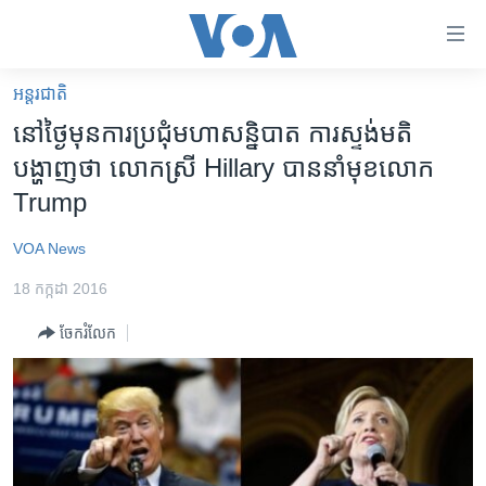
ភ្ជាប់​
ទៅ​
គេហទំព័រ​
អន្តរជាតិ
កម្ពុជា
ទាក់ទង
នៅ​ថ្ងៃមុន​ការប្រជុំមហា​​សន្និបាត ការស្ទង់មតិ
រំលង​
អន្តរជាតិ
បង្ហាញ​ថា លោក​ស្រី Hillary បាន​នាំ​មុខ​លោក​
និង​
អាមេរិក
Trump
ចូល​
ទៅ​​
ចិន
VOA News
ទំព័រ​
ហេឡូវីអូអេ
ព័ត៌មាន​​
18 កក្កដា 2016
តែ​
កម្ពុជាច្នៃប្រតិដ្ឋ
ម្តង
ចែករំលែក
ព្រឹត្តិការណ៍ព័ត៌មាន
រំលង​
និង​
ទូរទស្សន៍ / វីដេអូ​
ចូល​
វិទ្យុ / ផតខាសថ៍
ទៅ​
ទំព័រ​
កម្មវិធីទាំងអស់