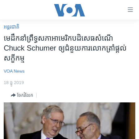
ភ្ជាប់​
ទៅ​
គេហទំព័រ​
អន្តរជាតិ
កម្ពុជា
ទាក់ទង
មេដឹកនាំព្រឹទ្ធសភាអាមេរិក​បដិសេធ​សំណើ​
រំលង​
អន្តរជាតិ
Chuck Schumer ​ឲ្យ​ជំនួយការលោក​ត្រាំ​ផ្តល់​
និង​
អាមេរិក
សក្ខីកម្ម​
ចូល​
ទៅ​​
ចិន
VOA News
ទំព័រ​
ហេឡូវីអូអេ
ព័ត៌មាន​​
18 ធ្នូ 2019
តែ​
កម្ពុជាច្នៃប្រតិដ្ឋ
ម្តង
ចែករំលែក
ព្រឹត្តិការណ៍ព័ត៌មាន
រំលង​
និង​
ទូរទស្សន៍ / វីដេអូ​
ចូល​
វិទ្យុ / ផតខាសថ៍
ទៅ​
ទំព័រ​
កម្មវិធីទាំងអស់