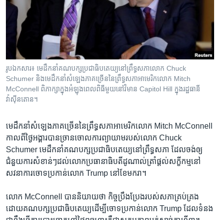
រចនា
សម្ព័ន្ធ​
Khmer English
រំលង​
និង​
បណ្តាញ​សង្គម
ចូល​
ទៅ​
រូបឯកសារ៖ មេដឹកនាំ​គណបក្ស​ប្រជា​ធិបតេយ្យ​នៅព្រឹទ្ធ​សភាលោក Chuck
កាន់​
Schumer និងមេដឹក​នាំ​សំឡេង​ភាគ​ច្រើន​នៃ​ព្រឹទ្ធ​សភាអាមេរិក​លោក Mitch
ទំព័រ​
McConnell ពិភាក្សាក្នុងអំឡុងពេលពិធីមួយនៅវិមាន Capitol Hill ក្នុងរដ្ឋធានី
ភាសា
ស្វែង​
វ៉ាស៊ីនតោន។
រក
មេដឹក​នាំ​សំឡេង​ភាគ​ច្រើន​នៃ​ព្រឹទ្ធ​សភាអាមេរិក​លោក Mitch McConnell
កាលពីថ្ងៃ​អង្គារ​បាន​ច្រាន​ចោល​ការ​ព្យាយាម​របស់​លោក​ Chuck
Schumer ​មេដឹកនាំ​គណបក្ស​ប្រជា​ធិបតេយ្យ​នៅព្រឹទ្ធ​សភា ដែល​ចង់​ឲ្យ​
ជំនួយ​ការ​សំខាន់ៗ​ដល់លោក​ប្រធានាធិបតី​ដូណាល់ត្រាំ​ផ្តល់​សក្ខីកម្ម​នៅ
សវនាការ​ចោទ​ប្រកាន់​លោក Trump នៅ​ខែ​មករា។​
លោក ​McConnell ​បាន​និយាយ​ថា​ កិច្ច​ប្រឹងប្រែង​របស់​សភា​គ្រប់គ្រង​
ដោយ​គណបក្ស​ប្រជា​ធិបតេយ្យ​ដើម្បី​ចោទ​ប្រកាន់លោក Trump ​ដែល​ទំនង​