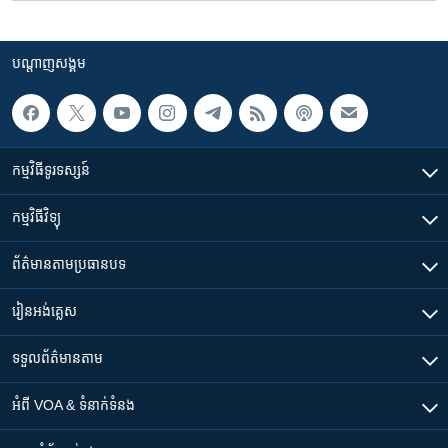
បណ្តាញ​សង្គម
កម្មវិធី​ទូរទស្សន៍
កម្មវិធី​វិទ្យុ
ព័ត៌មាន​តាមប្រធានបទ​
រៀន​​អង់គ្លេស
ទទួល​ព័ត៌មាន​តាម
អំពី​ VOA & ទំនាក់ទំនង