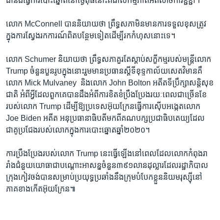
ជា​នឹង​ធ្វើ​ការ​បោះឆ្នោត​នៅថ្ងៃ​ពុធ​នោះ​គឺ​ជា​សកម្មភាព​អត់​សាច់​ការ​ខ្ជីខ្ជា។ ​
លោក ​McConnell ​បាន​និយាយ​ថា​ ព្រឹទ្ធ​សភា​មិនមាន​ការ​ទទួល​ខុស​ត្រូវ​
ក្នុងការ​ស្វែង​រក​ការណ៍​ពិត​បន្ថែម​ទៀត​ដើម្បីរក​កំហុស​នោះ​ទេ។​
លោក​ Schumer​ និយាយ​ថា ព្រឹទ្ធ​សភា​គួរតែស្តាប់​សក្ខីកម្ម​របស់​មន្រ្តីលោក​
Trump ​ចំនួន​បួន​រូប​ក្នុងនោះ​រួម​មាន​ប្រធានស្តីទី​ខុទ្ទកាល័យ​សេតវិមាន​គឺ​
លោក Mick Mulvaney ​ និង​លោក John Bolton ​អតីត​ទីប្រឹក្សា​សន្តិសុខ
ជាតិ ​អំពីអ្វីដែលពួកគេ​បាន​ដឹងអំពី​ការ​ខិតខំប្រឹង​ប្រែង​រយៈពេល​ជាច្រើន​ខែ​
របស់​លោក Trump ​ដើម្បី​ឱ្យ​ប្រទេស​អ៊ុយក្រែន​ធ្វើការ​ស៊ើប​អង្កេត​លោក
Joe Biden​ អតីត ​អនុ​ប្រធានាធិបតី​មកពី​គណបក្ស​ប្រជា​ធិបតេយ្យ​ដែល​
ជាគូ​ប្រជែង​របស់​លោក​ក្នុង​ការបោះ​ឆ្នោត​ឆ្នាំ​២០២០។ ​
ការ​ប្រឹង​ប្រែង​របស់លោក ​Trump ​នេះ​ធ្វើ​ឡើង​នៅ​ពេល​ដែល​លោក​កំពុង​រា
រាំង​ជំនួយ​យោធា​ជាបណ្តោះ​អាសន្ន​ចំនួន​៣៩១​លាន​ដុល្លារ​ដែល​រដ្ឋាភិបាល​
ក្រុង​កៀវ​ចង់​បាន​សម្រាប់​ប្រយុទ្ធ​ប្រឆាំង​នឹងក្រុម​បំបែក​ខ្លួន​និយម​រុស្ស៊ីនៅ​
ភាគ​ខាង​កើត​អ៊ុយក្រែន៕​