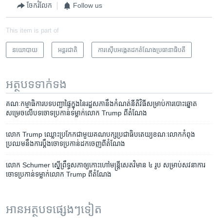
ចែករំលែក
Follow us
This item is part of
នយោបាយ
អន្តរជាតិ
ការស៊ើបអង្កេតដកតំណែងប្រធានាធិបតី
អត្ថបទ​ទាក់ទង
គណៈកម្មាធិការ​បទ​បញ្ជា​ផ្ទៃ​ក្នុង​នៃ​រដ្ឋសភា​នឹង​កំណត់​នីតិវិធី​សម្រាប់​ការ​បោះ​ឆ្នោត​
សម្រេច​លើ​បទ​ចោទ​ប្រកាន់​ទម្លាក់​លោក Trump ពី​តំណែង
លោក Trump ឈ្លោះ​ប្រកែក​ជាមួយ​គណបក្ស​ប្រជាធិបតេយ្យ​ខណៈ​លោក​កំពុង​
ប្រឈម​នឹង​ការប្តឹង​ចោទ​ប្រកាន់​ដក​ចេញ​ពី​តំណែង
លោក Schumer ស្នើ​ព្រឹទ្ធសភា​ឲ្យ​កោះ​ហៅ​មន្ត្រី​សេតវិមាន ៤ រូប សម្រាប់​សវនាការ​
ចោទ​ប្រកាន់​ទម្លាក់​លោក Trump ពី​តំណែង
អានអត្ថបទផ្សេងៗទៀត