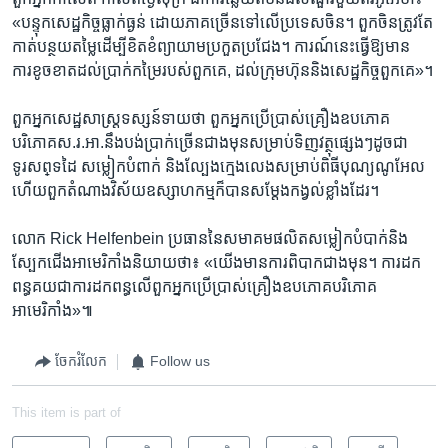
«បន្ទុក​សេដ្ឋកិច្ចធ្លាក់​ធ្ងន់ ​ដោយ​ភាគ​ច្រើន​ទៅ​លើ​ប្រទេស​ចិន។ ​ពួក​ចិន​ត្រូវ​តែ​
កាត់​បន្ថយ​តម្លៃ​ដើម្បី​ខិតខំ​ព្យាយាម​ប្រកួត​ប្រជែង។​ ការណ៍​នេះ​ធ្វើ​ឱ្យ​មាន​
ការខូច​ខាត​ដល់​ប្រាក់​កម្រៃ​របស់​ពួក​គេ, ដល់​ក្រុមហ៊ុន​និង​សេដ្ឋកិច្ចពួក​គេ»។
ពួក​អ្នក​សេដ្ឋសាស្ត្រ​ទស្សន៍​ទាយ​ថា​ ពួក​អ្នក​ប្រើ​ប្រាស់​គ្រឿង​ឧបភោគ​
បរិភោគស.រ.អា.​នឹង​បង់​បា្រក់​ច្រើន​ជាង​មុន​សម្រាប់​ទិញ​វត្ថុផ្សេងៗ​ដូច​ជា​
ទូរសព្​ទដៃ សម្លៀក​បំពាក់​ និង​ល្បែង​ក្មេង​លេង​សម្រាប់​ពិធី​បុណ្យ​ណូអែល​
ហើយ​ពួក​តំណាង​វិស័យ​ឧស្សាហកម្ម​ក៏​បាន​សម្តែង​កង្វល់​ខ្លាំង​ដែរ។
លោក ​Rick Helfenbein​ ប្រធាន​នៃ​សមាគម​ផលិត​សម្លៀក​បំបាក់​និង​
ស្បែក​ជើង​អាមេរិកាំង​និយាយ​ថា៖ «យើង​មានការពិបាក​ជាង​មុន។​ ការ​ដក​
ពន្ធគយ​ជា​ការ​ដក​ពន្ធ​លើ​ពួក​អ្នក​ប្រើ​ប្រាស់​គ្រឿង​ឧបភោគ​បរិភោគ
អាមេរិកាំង»៕
ចែករំលែក
Follow us
This item is part of