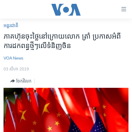
ភ្ជាប់​
ទៅ​
គេហទំព័រ​
អន្តរជាតិ
កម្ពុជា
ទាក់ទង
ភាគ​ហ៊ុន​​ចុះ​​ថ្លៃ​នៅ​ក្រោយ​លោក ត្រាំ​ ប្រកាស​អំពី​
រំលង​
អន្តរជាតិ
ការ​ដក​ពន្ធ​ថ្មីៗ​លើ​ទំនិញ​ចិន
និង​
អាមេរិក
ចូល​
VOA News
ទៅ​​
ចិន
ទំព័រ​
03 សីហា 2019
ហេឡូវីអូអេ
ព័ត៌មាន​​
ចែករំលែក
តែ​
កម្ពុជាច្នៃប្រតិដ្ឋ
ម្តង
ព្រឹត្តិការណ៍ព័ត៌មាន
រំលង​
និង​
ទូរទស្សន៍ / វីដេអូ​
ចូល​
វិទ្យុ / ផតខាសថ៍
ទៅ​
ទំព័រ​
កម្មវិធីទាំងអស់