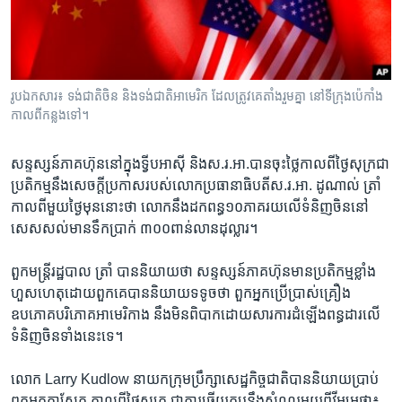
រចនា
សម្ព័ន្ធ​
Khmer English
រំលង​
និង​
បណ្តាញ​សង្គម
ចូល​
រូបឯកសារ៖ ទង់​ជាតិ​ចិន ​និង​ទង់​ជាតិ​អាមេរិក ដែល​ត្រូវ​គេ​តាំង​រួមគ្នា​ នៅទីក្រុង​ប៉េកាំង​
ទៅ​
កាល​ពី​កន្លង​ទៅ។
កាន់​
ទំព័រ​
ភាសា
សន្ទស្សន៍​ភាគ​ហ៊ុននៅ​ក្នុង​ទ្វីប​អាស៊ី​ និង​ស.រ.អា.​បាន​ចុះ​ថ្លៃ​កាល​ពី​ថ្ងៃ​សុក្រជា​
ស្វែង​
ប្រតិកម្ម​នឹង​សេចក្តី​ប្រកាសរបស់​លោក​ប្រធានាធិបតី​ស.រ.អា. ដូណាល់ ត្រាំ
រក
កាល​ពី​មួយ​ថ្ងៃ​មុន​នោះថា​ លោក​នឹង​ដក​ពន្ធ​១០​ភាគ​រយ​លើ​ទំនិញ​ចិន​នៅ​
សេសសល់​មាន​ទឹក​ប្រាក់​ ៣០០ពាន់​លាន​ដុល្លារ។​
ពួក​មន្ត្រី​រដ្ឋបាល ត្រាំ​ បាន​និយាយ​ថា សន្ទស្សន៍​ភាគ​ហ៊ុន​មាន​ប្រតិកម្ម​ខ្លាំង​
ហួស​ហេតុ​ដោយ​ពួក​គេ​បាន​និយាយ​ទទូច​ថា​ ពួក​អ្នក​ប្រើប្រាស់​គ្រឿង​
ឧបភោគ​បរិភោគ​អាមេរិកាង​ នឹង​មិន​ពិបាក​ដោយសារ​ការ​ដំឡើង​ពន្ធដារ​លើ​
ទំនិញ​ចិន​ទាំង​នេះ​ទេ។​
លោក​ Larry Kudlow ​នាយក​ក្រុម​ប្រឹក្សា​សេដ្ឋកិច្ច​ជាតិបាន​និយាយ​ប្រាប់​
ពួក​អ្នក​កាសែត​ កាល​ពី​ថ្ងៃ​សុក្រ​ ជា​ការ​ឆ្លើយ​តប​នឹង​សំណួរ​មួយពី​វីអូអេថា៖