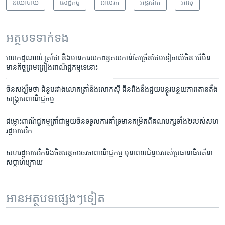
នយោបាយ
សេដ្ឋកិច្ច
អាមេរិក​
អន្តរជាតិ
អាស៊ី
អត្ថបទ​ទាក់ទង
លោក​ដូណាល់ ​ត្រាំ​ថា នឹងមានការ​យកពន្ធគយ​កាន់​តែ​ច្រើន​ថែម​ទៀត​លើ​ចិន ​បើ​មិន
មាន​កិច្ច​ព្រម​ព្រៀង​ពាណិជ្ជកម្ម​ទេនោះ
ចិនសង្ឃឹម​ថា ​ជំនួប​រវាង​​លោក​ត្រាំ​និង​លោកស៊ី ​ជីន​ពីងនឹង​ជួយ​បន្ធូរបន្ថយ​ភាពតាន​​តឹង​
សង្គ្រាម​ពាណិជ្ជកម្ម
ជម្លោះ​​ពាណិជ្ជកម្ម​​ត្រាំ​ជាមួយ​ចិន​ទទួលការ​គាំ​ទ្រ​មាន​កម្រិត​ពីគណបក្ស​ទាំង២​របស់​សហ
រដ្ឋ​អាមេរិក
សហរដ្ឋ​អាមេរិក​និង​ចិន​បន្ត​ការ​ចរចា​ពាណិជ្ជកម្ម​ មុនពេល​ជំនួប​របស់​ប្រធានា​ធិបតី​នា​
សប្តាហ៍​ក្រោយ
អានអត្ថបទផ្សេងៗទៀត