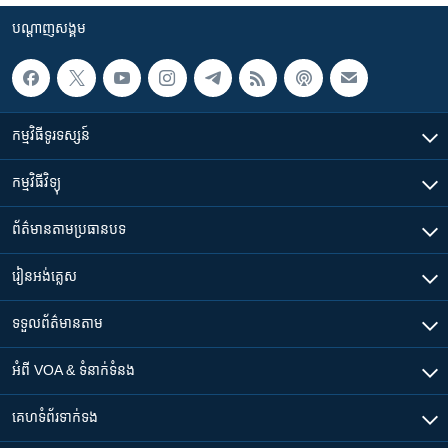
បណ្តាញ​សង្គម
កម្មវិធី​ទូរទស្សន៍
កម្មវិធី​វិទ្យុ
ព័ត៌មាន​តាមប្រធានបទ​
រៀន​​អង់គ្លេស
ទទួល​ព័ត៌មាន​តាម
អំពី​ VOA & ទំនាក់ទំនង
គេហទំព័រ​​ទាក់ទង